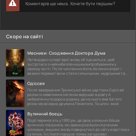
Коментарів ще нема. Хочете бути першим?
Скоро на сайті
Месники: Сходження Доктора Дума
Легендарні супергерої знову об'єднуються, щоб
зустрітися з найнебезпечнішим випробуванням у
своєму житті. Після численних битв, болючих втрат і
важких перемог вони стали сильнішими, мудрішими та
ще
Одіссея
Після завершення Троянської війни цар Ітаки Одіссей
разом із невеликим загоном вирушає в довгу й
небезпечну подорож додому, де на нього вже багато
років чекає вірна дружина Пенелопа. Та шлях, який
Вуличний боєць
Події переносять у 1993 рік, де двоє колишніх бійців
вуличних поєдинків, які давно розійшлися різними
шляхами, змушені знову повернутися до світу жорстоких
сутичок. Їх спокій порушує поява загадкової