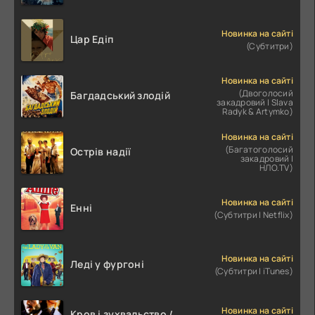
Новинка на сайті
Цар Едіп
(Субтитри)
Новинка на сайті
(Двоголосий
Багдадський злодій
закадровий | Slava
Radyk & Artymko)
Новинка на сайті
(Багатоголосий
Острів надії
закадровий |
НЛО.TV)
Новинка на сайті
Енні
(Субтитри | Netflix)
Новинка на сайті
Леді у фургоні
(Субтитри | iTunes)
Новинка на сайті
Кров і зухвальство /