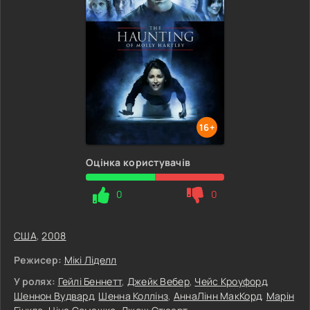
16+
Оцінка користувачів
0
0
США
,
2008
Режисер:
Мікі Ліделл
У ролях:
Гейлі Беннетт
,
Джейк Вебер
,
Чейс Кроуфорд
,
Шеннон Вудвард
,
Шенна Коллінз
,
АннаЛінн МакКорд
,
Марін