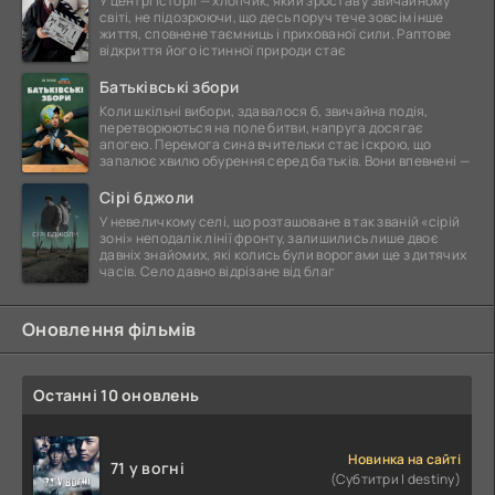
У центрі історії — хлопчик, який зростав у звичайному
світі, не підозрюючи, що десь поруч тече зовсім інше
життя, сповнене таємниць і прихованої сили. Раптове
відкриття його істинної природи стає
Батьківські збори
Коли шкільні вибори, здавалося б, звичайна подія,
перетворюються на поле битви, напруга досягає
апогею. Перемога сина вчительки стає іскрою, що
запалює хвилю обурення серед батьків. Вони впевнені —
Сірі бджоли
У невеличкому селі, що розташоване в так званій «сірій
зоні» неподалік лінії фронту, залишились лише двоє
давніх знайомих, які колись були ворогами ще з дитячих
часів. Село давно відрізане від благ
Оновлення фільмів
Останні 10 оновлень
Новинка на сайті
71 у вогні
(Субтитри | destiny)