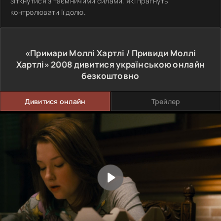
зіткнутися з таємничими силами, які прагнуть
контролювати її долю.
«Примари Моллі Хартлі / Привиди Моллі
Хартлі»
2008
дивитися українською онлайн
безкоштовно
Дивитися онлайн
Трейлер