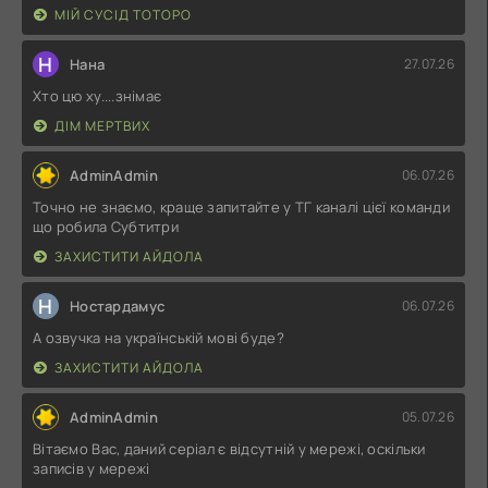
МІЙ СУСІД ТОТОРО
Н
Нана
27.07.26
Хто цю ху....знімає
ДІМ МЕРТВИХ
AdminAdmin
06.07.26
Точно не знаємо, краще запитайте у ТГ каналі цієї команди
що робила Субтитри
ЗАХИСТИТИ АЙДОЛА
Н
Ностардамус
06.07.26
А озвучка на українській мові буде?
ЗАХИСТИТИ АЙДОЛА
AdminAdmin
05.07.26
Вітаємо Вас, даний серіал є відсутній у мережі, оскільки
записів у мережі