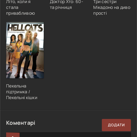
Літо, коли я
Доктор Хто: 60-
Три сестри
стала
та річниця
Мікадоно на диво
привабливою
прості
Пекельна
підтримка /
Пекельні кішки
Коментарі
ДОДАТИ