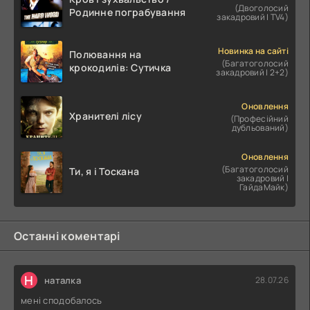
(Двоголосий
Родинне пограбування
закадровий | TV4)
Новинка на сайті
Полювання на
(Багатоголосий
крокодилів: Сутичка
закадровий | 2+2)
Оновлення
Хранителі лісу
(Професійний
дубльований)
Оновлення
(Багатоголосий
Ти, я і Тоскана
закадровий |
ГайдаМайк)
Останні коментарі
Н
наталка
28.07.26
мені сподобалось