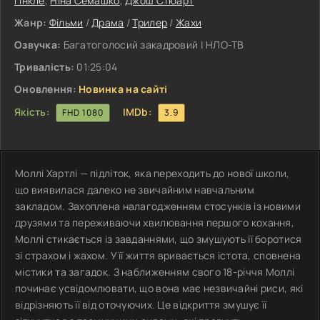
Гінкле
,
Ніна Семашко
,
Джош Стюарт
Жанр:
Фільми
/
Драма
/
Трилер
/
Жахи
Озвучка:
Багатоголосий закадровий | НЛО-ТВ
Тривалість:
01:25:04
Оновлення:
Новинка на сайті
Якість:
IMDb:
FHD 1080
3.9
Моллі Хартлі — підліток, яка переходить до нової школи,
що виявилася далеко не звичайним навчальним
закладом. Захоплена налагодженням стосунків із новими
друзями та переживаючи хвилювання першого кохання,
Моллі стикається із завданнями, що змушують її боротися
зі страхом і жахом. У її життя вривається істота, сповнена
містики та загадок. З наближенням свого 18-річчя Моллі
починає усвідомлювати, що вона має незвичайні риси, які
відрізняють її від оточуючих. Це відкриття змушує її