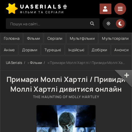
UASERIALS🍿
ФІЛЬМИ ТА СЕРІАЛИ
Головна
Фільми
Серіали
Мультфільми
Мультсеріали
Аніме
Дорами
Турецькі
Індійські
Добірки
Анонси
UASerials
»
Фільми
» Примари Моллі Хартлі / Привиди Моллі Хартлі
Примари Моллі Хартлі / Привиди
Моллі Хартлі дивитися онлайн
THE HAUNTING OF MOLLY HARTLEY