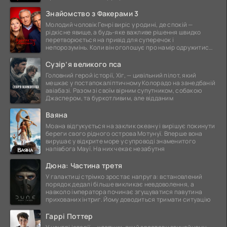
Знайомство з Факерами 3
Молодий чоловік Генрі виріс у родині, де спокій —
рідкісне явище, а будь-яке важливе рішення швидко
перетворюється на привід для суперечок і
непорозумінь. Коли він оголошує про намір одружитися,
це
Сузір’я великого пса
Головний герой історії, Хіг, — цивільний пілот, який
мешкає у постапокаліптичному Колорадо на занедбаній
авіабазі. Разом зі своїм вірним супутником, собакою
Джаспером, та буркотливим, але відданим
Ваяна
Моана відгукується на заклик океану і вирішує покинути
береги свого рідного острова Мотунуї. Вперше вона
вирушає у відкрите море у супроводі знаменитого
напівбога Мауї. На них чекає незабутня
Дюна: Частина третя
У галактиці стрімко зростає напруга: встановлений
порядок дедалі більше викликає невдоволення, а
навколо імператора починає згущуватися павутина
прихованих інтриг. Йому доводиться тримати ситуацію
Гаррі Поттер