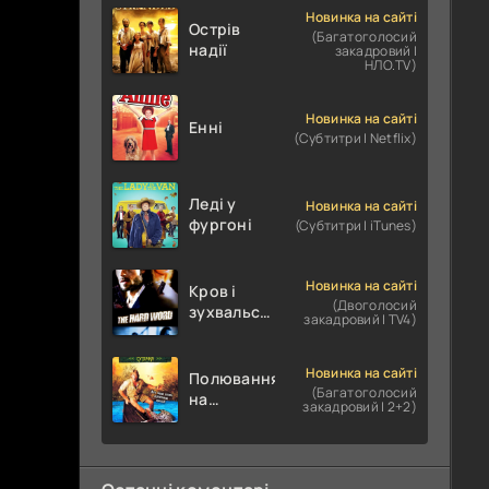
Новинка на сайті
Острів
(Багатоголосий
надії
закадровий |
НЛО.TV)
Новинка на сайті
Енні
(Субтитри | Netflix)
Леді у
Новинка на сайті
фургоні
(Субтитри | iTunes)
Новинка на сайті
Кров і
(Двоголосий
зухвальство
закадровий | TV4)
/ Родинне
пограбування
Новинка на сайті
Полювання
(Багатоголосий
на
закадровий | 2+2)
крокодилів:
Сутичка