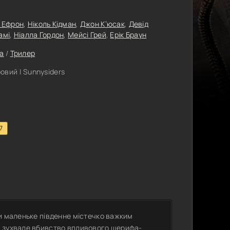
 Ефрон
,
Ніколь Кідман
,
Джон К’юсак
,
Девід
амі
,
Ніалла Гордон
,
Мейсі Грей
,
Ерік Браун
а
/
Трилер
вий | Sunnysiders
7
и маленьке південне містечко важким
и зухвале вбивство впливового шерифа-