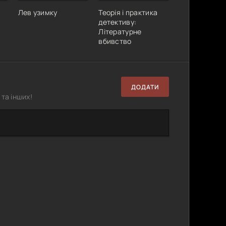
Лев узимку
Теорія і практика
детективу:
Літературне
вбивство
ДОДАТИ
та інших!