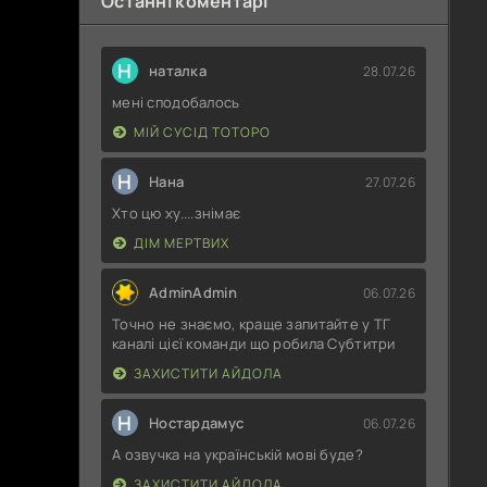
Останні коментарі
Н
наталка
28.07.26
мені сподобалось
МІЙ СУСІД ТОТОРО
Н
Нана
27.07.26
Хто цю ху....знімає
ДІМ МЕРТВИХ
AdminAdmin
06.07.26
Точно не знаємо, краще запитайте у ТГ
каналі цієї команди що робила Субтитри
ЗАХИСТИТИ АЙДОЛА
Н
Ностардамус
06.07.26
А озвучка на українській мові буде?
ЗАХИСТИТИ АЙДОЛА