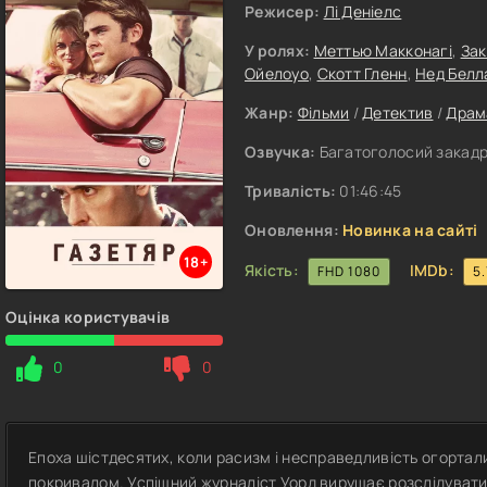
Режисер:
Лі Деніелс
У ролях:
Меттью Макконагі
,
Зак
Ойелоуо
,
Скотт Гленн
,
Нед Белл
Жанр:
Фільми
/
Детектив
/
Драм
Озвучка:
Багатоголосий закадро
Тривалість:
01:46:45
Оновлення:
Новинка на сайті
18+
Якість:
IMDb:
FHD 1080
5.
Оцінка користувачів
0
0
Епоха шістдесятих, коли расизм і несправедливість огортал
покривалом. Успішний журналіст Уорд вирушає розслідуват