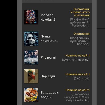
Оновлення
Українського
Мортал
озвучення
Комбат 2
(Професійний
дубльований |
Postmodern)
Оновлення
Пункт
(Професійний
призначення
дубльований |
CineType)
4
Новинка на сайті
71 у вогні
(Субтитри | destiny)
Новинка на сайті
Цар Едіп
(Субтитри)
Новинка на сайті
Багдадський
(Двоголосий
злодій
закадровий | Slava
Radyk & Artymko)