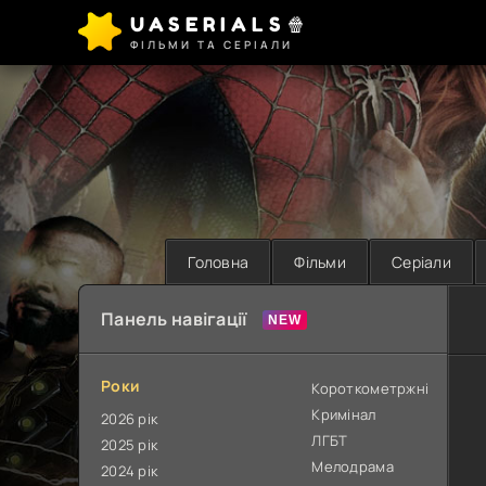
UASERIALS🍿
ФІЛЬМИ ТА СЕРІАЛИ
Головна
Фільми
Серіали
Панель навігації
Роки
Короткометржні
Кримінал
2026 рік
ЛГБТ
2025 рік
Мелодрама
2024 рік