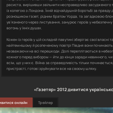
расиста, вирішивши звільнити несправедливо засудженого 
із колегою з Лондона. Їхній відчайдушній боротьбі за правд
рознощиком газет, рідним братом Уорда, та загадковою бло
ув’язненого через листування, занурює героїв у небезпечну
вогонь у їхніх душах.
Кожен із героїв у цій складній павутині зберігає свої власні 
найтемнішому й розпеченому повітрі Півдня вони починають
незважаючи на всі перешкоди. Долі переплітаються в небезп
кожного перед вибором — йти до кінця заради невинного, чи
всім, що у них є. Війна за справедливість тільки починається,
пристрасті, готові зруйнувати все на своєму шляху.
«Газетяр»
2012
дивитися українськ
ивитися онлайн
Трейлер