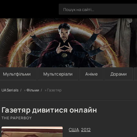
Мультфільми
Мультсеріали
Аніме
Дорами
UASerials
»
Фільми
» Газетяр
Газетяр дивитися онлайн
THE PAPERBOY
США
,
2012