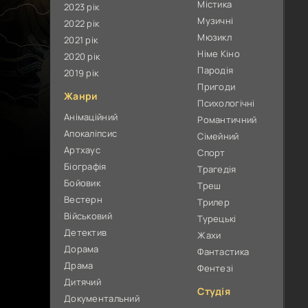
Містика
2023 рік
Музичні
2022 рік
Мюзикл
2021 рік
Німе Кіно
2020 рік
Пародія
2019 рік
Пригоди
Жанри
Психологічні
Анімаційний
Романтичний
Апокаліпсис
Сімейний
Артхаус
Спорт
Біографія
Трагедія
Бойовик
Треш
Вестерн
Трилер
Військовий
Турецькі
Детектив
Жахи
Дорама
Фантастика
Драма
Фентезі
Дитячий
Студія
Документальний