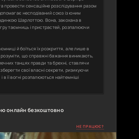
та провести сенсаційне розслідування разом
у допомагає несподіваний союз із юним
ндинкою Шарлоттою. Вона, закохана в
 гру таємниць і пристрастей, розпалюючи
таємниці й боїться їх розкриття, але лише в
 розуміти, що справжні бажання виникають,
ечних танцях правди та брехні, ставлячи
 зберегти свої власні секрети, ризикуючи
 і в її вогні розпалюються найтемніші
ою онлайн безкоштовно
НЕ ПРАЦЮЄ?