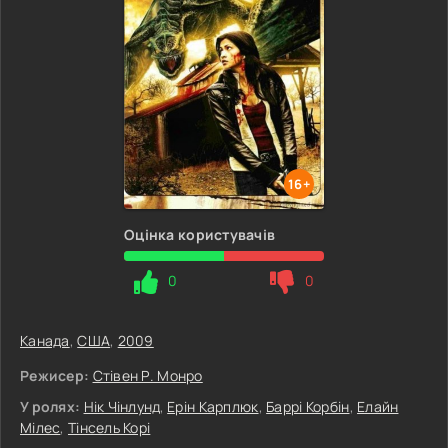
16+
Оцінка користувачів
0
0
Канада
,
США
,
2009
Режисер:
Стівен Р. Монро
У ролях:
Нік Чінлунд
,
Ерін Карплюк
,
Баррі Корбін
,
Елайн
Мілес
,
Тінсель Корі