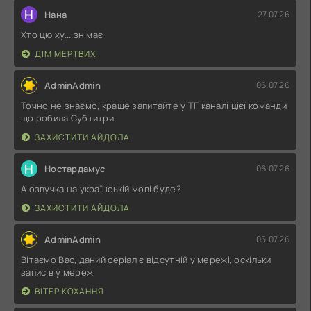
Н
Нана
27.07.26
Хто цю ху....знімає
ДІМ МЕРТВИХ
AdminAdmin
06.07.26
Точно не знаємо, краще запитайте у ТГ каналі цієї команди
що робила Субтитри
ЗАХИСТИТИ АЙДОЛА
Н
Ностардамус
06.07.26
А озвучка на українській мові буде?
ЗАХИСТИТИ АЙДОЛА
AdminAdmin
05.07.26
Вітаємо Вас, даний серіал є відсутній у мережі, оскільки
записів у мережі
ВІТЕР КОХАННЯ