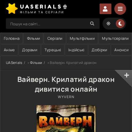
UASERIALS🍿
ФІЛЬМИ ТА СЕРІАЛИ
Головна
Фільми
Серіали
Мультфільми
Мультсеріали
Аніме
Дорами
Турецькі
Індійські
Добірки
Анонси
UASerials
»
Фільми
» Вайверн. Крилатий дракон
Вайверн. Крилатий дракон
дивитися онлайн
WYVERN