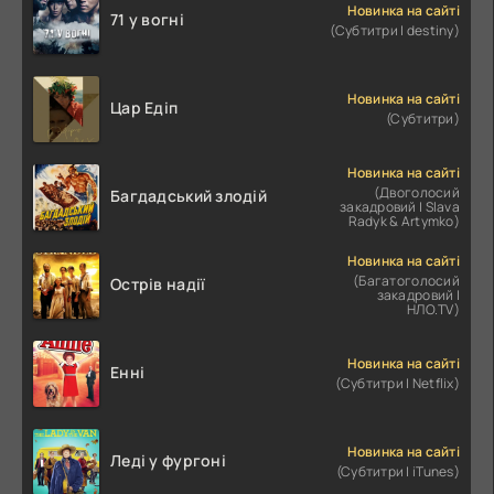
Новинка на сайті
71 у вогні
(Субтитри | destiny)
Новинка на сайті
Цар Едіп
(Субтитри)
Новинка на сайті
(Двоголосий
Багдадський злодій
закадровий | Slava
Radyk & Artymko)
Новинка на сайті
(Багатоголосий
Острів надії
закадровий |
НЛО.TV)
Новинка на сайті
Енні
(Субтитри | Netflix)
Новинка на сайті
Леді у фургоні
(Субтитри | iTunes)