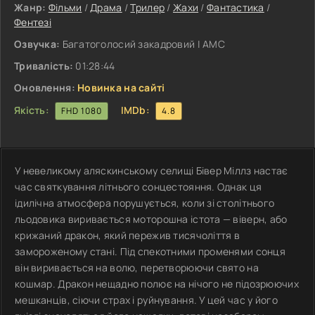
Жанр:
Фільми
/
Драма
/
Трилер
/
Жахи
/
Фантастика
/
Фентезі
Озвучка:
Багатоголосий закадровий | АМС
Тривалість:
01:28:44
Оновлення:
Новинка на сайті
Якість:
IMDb:
FHD 1080
4.8
У невеликому аляскинському селищі Бівер Міллз настає
час святкування літнього сонцестояння. Однак ця
ідилічна атмосфера порушується, коли зі столітнього
льодовика виривається моторошна істота — віверн, або
крижаний дракон, який пережив тисячоліття в
замороженому стані. Під спекотними променями сонця
він виривається на волю, перетворюючи свято на
кошмар. Дракон нещадно полює на нічого не підозрюючих
мешканців, сіючи страх і руйнування. У цей час у його