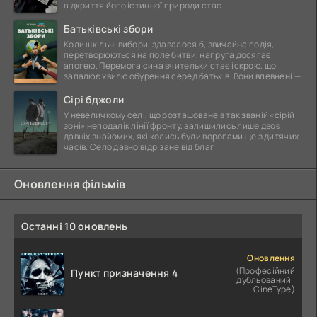
відкриття його істинної природи стає
Батьківські збори
Коли шкільні вибори, здавалося б, звичайна подія,
перетворюються на поле битви, напруга досягає
апогею. Перемога сина вчительки стає іскрою, що
запалює хвилю обурення серед батьків. Вони впевнені —
Сірі бджоли
У невеличкому селі, що розташоване в так званій «сірій
зоні» неподалік лінії фронту, залишились лише двоє
давніх знайомих, які колись були ворогами ще з дитячих
часів. Село давно відрізане від благ
Оновлення фільмів
Останні 10 оновлень
Оновлення
(Професійний
Пункт призначення 4
дубльований |
CineType)