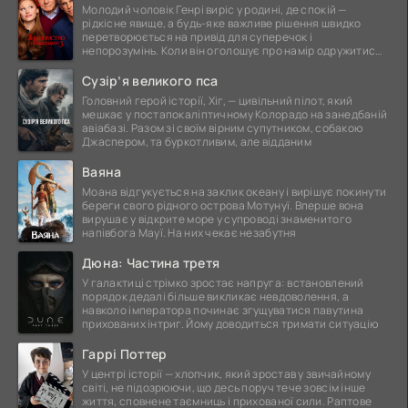
Молодий чоловік Генрі виріс у родині, де спокій —
рідкісне явище, а будь-яке важливе рішення швидко
перетворюється на привід для суперечок і
непорозумінь. Коли він оголошує про намір одружитися,
це
Сузір’я великого пса
Головний герой історії, Хіг, — цивільний пілот, який
мешкає у постапокаліптичному Колорадо на занедбаній
авіабазі. Разом зі своїм вірним супутником, собакою
Джаспером, та буркотливим, але відданим
Ваяна
Моана відгукується на заклик океану і вирішує покинути
береги свого рідного острова Мотунуї. Вперше вона
вирушає у відкрите море у супроводі знаменитого
напівбога Мауї. На них чекає незабутня
Дюна: Частина третя
У галактиці стрімко зростає напруга: встановлений
порядок дедалі більше викликає невдоволення, а
навколо імператора починає згущуватися павутина
прихованих інтриг. Йому доводиться тримати ситуацію
Гаррі Поттер
У центрі історії — хлопчик, який зростав у звичайному
світі, не підозрюючи, що десь поруч тече зовсім інше
життя, сповнене таємниць і прихованої сили. Раптове