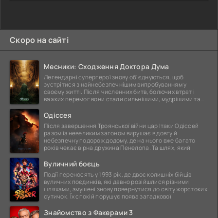
Скоро на сайті
Месники: Сходження Доктора Дума
Легендарні супергерої знову об'єднуються, щоб
зустрітися з найнебезпечнішим випробуванням у
своєму житті. Після численних битв, болючих втрат і
важких перемог вони стали сильнішими, мудрішими та
ще
Одіссея
Після завершення Троянської війни цар Ітаки Одіссей
разом із невеликим загоном вирушає в довгу й
небезпечну подорож додому, де на нього вже багато
років чекає вірна дружина Пенелопа. Та шлях, який
Вуличний боєць
Події переносять у 1993 рік, де двоє колишніх бійців
вуличних поєдинків, які давно розійшлися різними
шляхами, змушені знову повернутися до світу жорстоких
сутичок. Їх спокій порушує поява загадкової
Знайомство з Факерами 3