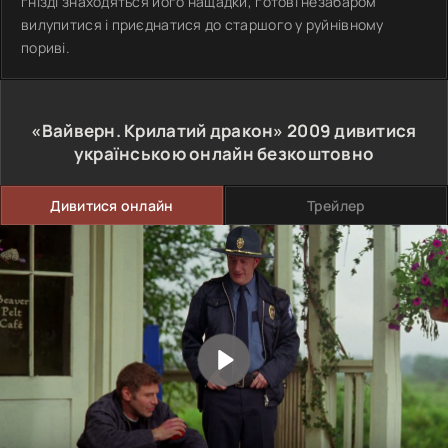
гнізді знаходяться його нащадки, готові незабаром
вилупитися і приєднатися до старшого у руйнівному
пориві.
«Вайверн. Крилатий дракон»
2009
дивитися
українською онлайн безкоштовно
Дивитися онлайн
Трейлер