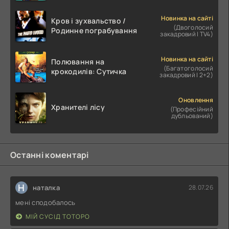
Новинка на сайті
Кров і зухвальство /
(Двоголосий
Родинне пограбування
закадровий | TV4)
Новинка на сайті
Полювання на
(Багатоголосий
крокодилів: Сутичка
закадровий | 2+2)
Оновлення
Хранителі лісу
(Професійний
дубльований)
Останні коментарі
Н
наталка
28.07.26
мені сподобалось
МІЙ СУСІД ТОТОРО