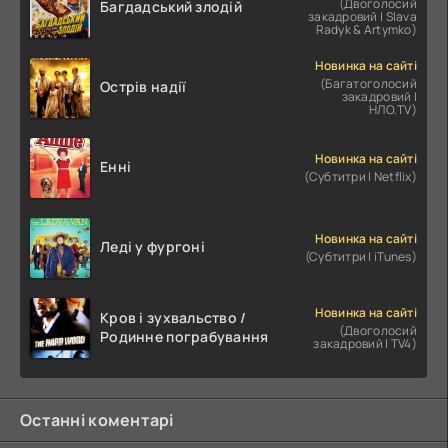
(Двоголосий
Багдадський злодій
закадровий | Slava
Radyk & Artymko)
Новинка на сайті
(Багатоголосий
Острів надії
закадровий |
НЛО.TV)
Новинка на сайті
Енні
(Субтитри | Netflix)
Новинка на сайті
Леді у фургоні
(Субтитри | iTunes)
Новинка на сайті
Кров і зухвальство /
(Двоголосий
Родинне пограбування
закадровий | TV4)
Останні коментарі