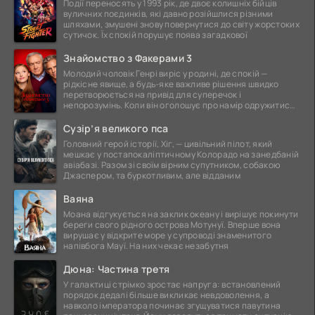
Події переносять у 1993 рік, де двоє колишніх бійців
вуличних поєдинків, які давно розійшлися різними
шляхами, змушені знову повернутися до світу жорстоких
сутичок. Їх спокій порушує поява загадкової
Знайомство з Факерами 3
Молодий чоловік Генрі виріс у родині, де спокій —
рідкісне явище, а будь-яке важливе рішення швидко
перетворюється на привід для суперечок і
непорозумінь. Коли він оголошує про намір одружитися,
це
Сузір’я великого пса
Головний герой історії, Хіг, — цивільний пілот, який
мешкає у постапокаліптичному Колорадо на занедбаній
авіабазі. Разом зі своїм вірним супутником, собакою
Джаспером, та буркотливим, але відданим
Ваяна
Моана відгукується на заклик океану і вирішує покинути
береги свого рідного острова Мотунуї. Вперше вона
вирушає у відкрите море у супроводі знаменитого
напівбога Мауї. На них чекає незабутня
Дюна: Частина третя
У галактиці стрімко зростає напруга: встановлений
порядок дедалі більше викликає невдоволення, а
навколо імператора починає згущуватися павутина