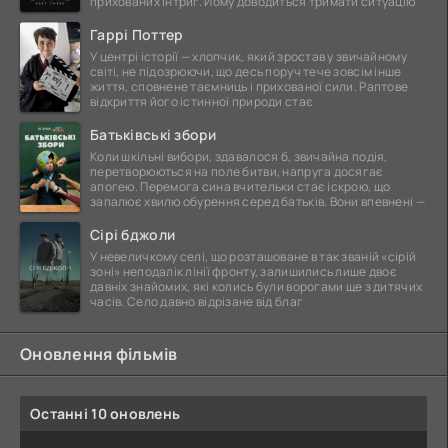
прихованих інтриг. Йому доводиться тримати ситуацію
Гаррі Поттер
У центрі історії — хлопчик, який зростав у звичайному
світі, не підозрюючи, що десь поруч тече зовсім інше
життя, сповнене таємниць і прихованої сили. Раптове
відкриття його істинної природи стає
Батьківські збори
Коли шкільні вибори, здавалося б, звичайна подія,
перетворюються на поле битви, напруга досягає
апогею. Перемога сина вчительки стає іскрою, що
запалює хвилю обурення серед батьків. Вони впевнені —
Сірі бджоли
У невеличкому селі, що розташоване в так званій «сірій
зоні» неподалік лінії фронту, залишились лише двоє
давніх знайомих, які колись були ворогами ще з дитячих
часів. Село давно відрізане від благ
Оновлення фільмів
Останні 10 оновлень