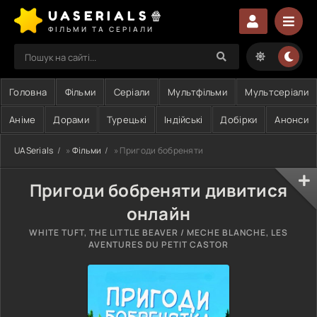
UASERIALS🍿
ФІЛЬМИ ТА СЕРІАЛИ
Головна
Фільми
Серіали
Мультфільми
Мультсеріали
Аніме
Дорами
Турецькі
Індійські
Добірки
Анонси
UASerials
»
Фільми
» Пригоди бобреняти
Пригоди бобреняти дивитися
онлайн
WHITE TUFT, THE LITTLE BEAVER / MECHE BLANCHE, LES
AVENTURES DU PETIT CASTOR