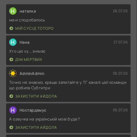
Н
наталка
28.07.26
мені сподобалось
МІЙ СУСІД ТОТОРО
Н
Нана
27.07.26
Хто цю ху....знімає
ДІМ МЕРТВИХ
AdminAdmin
06.07.26
Точно не знаємо, краще запитайте у ТГ каналі цієї команди
що робила Субтитри
ЗАХИСТИТИ АЙДОЛА
Н
Ностардамус
06.07.26
А озвучка на українській мові буде?
ЗАХИСТИТИ АЙДОЛА