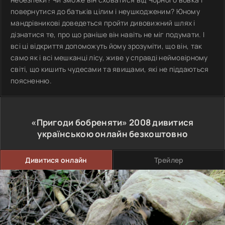
повернутися до батьків цілим і неушкодженим? Юному
мандрівникові доведеться пройти дивовижний шлях і
дізнатися те, про що раніше він навіть не міг подумати. І
всі ці відкриття допоможуть йому зрозуміти, що він, так
само як і всі мешканці лісу, живе у справді неймовірному
світі, що кишить чудесами та явищами, які не піддаються
поясненню.
«Пригоди бобреняти»
2008
дивитися
українською онлайн безкоштовно
Дивитися онлайн
Трейлер