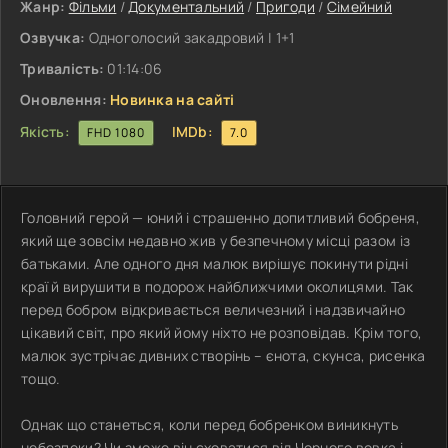
Жанр:
Фільми
/
Документальний
/
Пригоди
/
Сімейний
Озвучка:
Одноголосий закадровий | 1+1
Тривалість:
01:14:06
Оновлення:
Новинка на сайті
Якість:
IMDb:
FHD 1080
7.0
Головний герой — юний і страшенно допитливий бобреня,
який ще зовсім недавно жив у безпечному місці разом із
батьками. Але одного дня малюк вирішує покинути рідні
краї й вирушити в подорож найближчими околицями. Так
перед бобром відкривається величезний і надзвичайно
цікавий світ, про який йому ніхто не розповідав. Крім того,
малюк зустрічає дивних створінь – єнота, скунса, рисенка
тощо.
Однак що станеться, коли перед бобренком виникнуть
небезпеки? Чи зможе він сховатися від Чорного вовка і