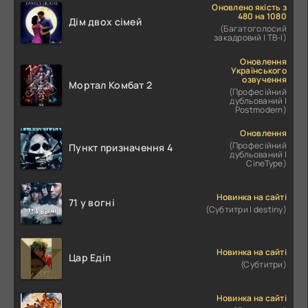
Оновлено якість з
480 на 1080
Дім двох сімей
(Багатоголосий
закадровий | ТВ-І)
Оновлення
Українського
озвучення
Мортал Комбат 2
(Професійний
дубльований |
Postmodern)
Оновлення
(Професійний
Пункт призначення 4
дубльований |
CineType)
Новинка на сайті
71 у вогні
(Субтитри | destiny)
Новинка на сайті
Цар Едіп
(Субтитри)
Новинка на сайті