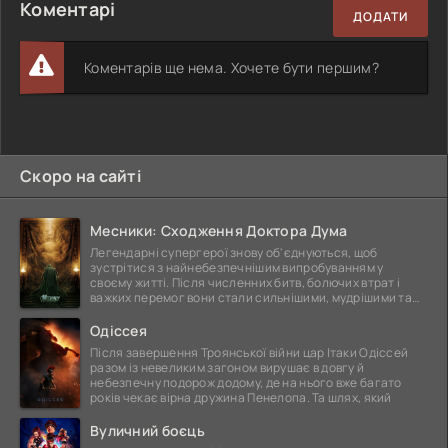
Коментарі
ДОДАТИ
Коментарів ще нема. Хочете бути першим?
Скоро на сайті
Месники: Сходження Доктора Дума
Легендарні супергерої знову об'єднуються, щоб
зустрітися з найнебезпечнішим випробуванням у
своєму житті. Після численних битв, болючих втрат і
важких перемог вони стали сильнішими, мудрішими та
ще
Одіссея
Після завершення Троянської війни цар Ітаки Одіссей
разом із невеликим загоном вирушає в довгу й
небезпечну подорож додому, де на нього вже багато
років чекає вірна дружина Пенелопа. Та шлях, який
Вуличний боєць