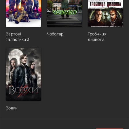
Вартові
Чоботар
Гробниця
галактики 3
диявола
Вовки