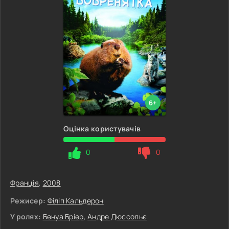
6+
Оцінка користувачів
0
0
Франція
,
2008
Режисер:
Філіп Кальдерон
У ролях:
Бенуа Бріер
,
Андре Дюссольє