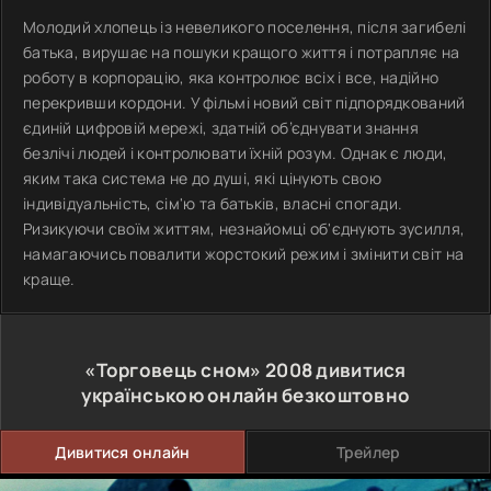
Молодий хлопець із невеликого поселення, після загибелі
батька, вирушає на пошуки кращого життя і потрапляє на
роботу в корпорацію, яка контролює всіх і все, надійно
перекривши кордони. У фільмі новий світ підпорядкований
єдиній цифровій мережі, здатній об’єднувати знання
безлічі людей і контролювати їхній розум. Однак є люди,
яким така система не до душі, які цінують свою
індивідуальність, сім'ю та батьків, власні спогади.
Ризикуючи своїм життям, незнайомці об'єднують зусилля,
намагаючись повалити жорстокий режим і змінити світ на
краще.
«Торговець сном»
2008
дивитися
українською онлайн безкоштовно
Дивитися онлайн
Трейлер