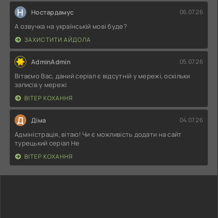
Н
Ностардамус
06.07.26
А озвучка на українській мові буде?
ЗАХИСТИТИ АЙДОЛА
AdminAdmin
05.07.26
Вітаємо Вас, даний серіал є відсутній у мережі, оскільки
записів у мережі
ВІТЕР КОХАННЯ
Д
Діма
04.07.26
Адміністрація, вітаю! Чи є можливість додати на сайт
турецький серіал Не
ВІТЕР КОХАННЯ