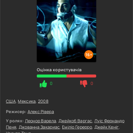
16+
Оцінка користувачів
0
0
США
,
Мексика
,
2008
Режисер:
Алекс Рівера
У ролях:
Леонор Варела
,
Джейкоб Варгас
,
Луіс Фернандо
Пеня
,
Джованна Закариас
,
Еміліо Герерро
,
Джейк Кеніг
,