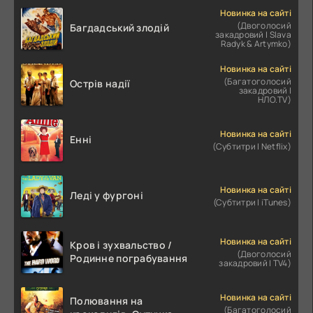
Новинка на сайті
(Двоголосий
Багдадський злодій
закадровий | Slava
Radyk & Artymko)
Новинка на сайті
(Багатоголосий
Острів надії
закадровий |
НЛО.TV)
Новинка на сайті
Енні
(Субтитри | Netflix)
Новинка на сайті
Леді у фургоні
(Субтитри | iTunes)
Новинка на сайті
Кров і зухвальство /
(Двоголосий
Родинне пограбування
закадровий | TV4)
Новинка на сайті
Полювання на
(Багатоголосий