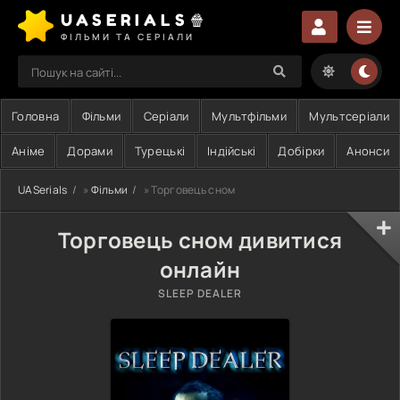
UASERIALS🍿
ФІЛЬМИ ТА СЕРІАЛИ
Головна
Фільми
Серіали
Мультфільми
Мультсеріали
Аніме
Дорами
Турецькі
Індійські
Добірки
Анонси
UASerials
»
Фільми
» Торговець сном
Торговець сном дивитися
онлайн
SLEEP DEALER