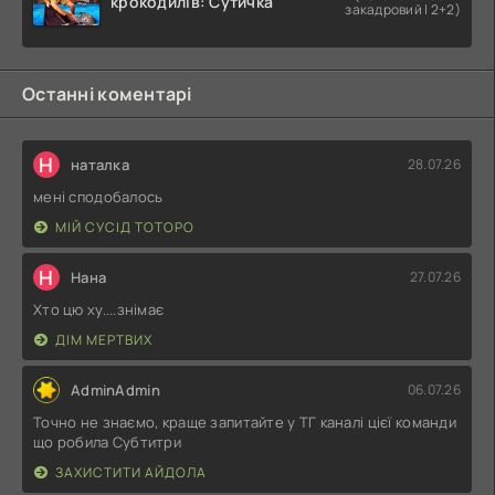
крокодилів: Сутичка
закадровий | 2+2)
Останні коментарі
Н
наталка
28.07.26
мені сподобалось
МІЙ СУСІД ТОТОРО
Н
Нана
27.07.26
Хто цю ху....знімає
ДІМ МЕРТВИХ
AdminAdmin
06.07.26
Точно не знаємо, краще запитайте у ТГ каналі цієї команди
що робила Субтитри
ЗАХИСТИТИ АЙДОЛА