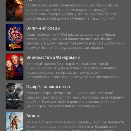
Після завершення Троянської війни цар Ітаки Одіссей
разом із невеликим загоном вирушає в довгу й
небезпечну подорож додому, де на нього вже багато
років чекає вірна дружина Пенелопа. Та шлях, який
Вуличний боєць
Події переносять у 1993 рік, де двоє колишніх бійців
вуличних поєдинків, які давно розійшлися різними
шляхами, змушені знову повернутися до світу жорстоких
сутичок. Їх спокій порушує поява загадкової
Знайомство з Факерами 3
Молодий чоловік Генрі виріс у родині, де спокій —
рідкісне явище, а будь-яке важливе рішення швидко
перетворюється на привід для суперечок і
непорозумінь. Коли він оголошує про намір одружитися,
це
Сузір’я великого пса
Головний герой історії, Хіг, — цивільний пілот, який
мешкає у постапокаліптичному Колорадо на занедбаній
авіабазі. Разом зі своїм вірним супутником, собакою
Джаспером, та буркотливим, але відданим
Ваяна
Моана відгукується на заклик океану і вирішує покинути
береги свого рідного острова Мотунуї. Вперше вона
вирушає у відкрите море у супроводі знаменитого