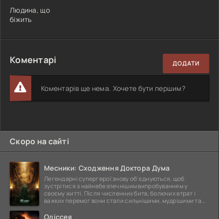
Людина, що
біжить
Коментарі
ДОДАТИ
Коментарів ще нема. Хочете бути першим?
Скоро на сайті
Месники: Сходження Доктора Дума
Легендарні супергерої знову об'єднуються, щоб
зустрітися з найнебезпечнішим випробуванням у
своєму житті. Після численних битв, болючих втрат і
важких перемог вони стали сильнішими, мудрішими та
ще
Одіссея