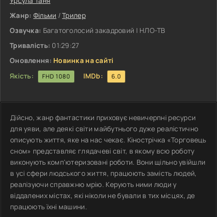
Урсула Таня
Жанр:
Фільми
/
Трилер
Озвучка:
Багатоголосий закадровий | НЛО-ТВ
Тривалість:
01:29:27
Оновлення:
Новинка на сайті
Якість:
IMDb:
FHD 1080
6.0
Дійсно, жанр фантастики приховує невичерпні ресурси
для уяви, але деякі світи майбутнього дуже реалістично
описують життя, яке на нас чекає. Кінострічка «Торговець
сном» представляє глядачеві світ, в якому всю роботу
виконують комп'ютеризовані роботи. Вони щільно увійшли
в усі сфери людського життя, працюють замість людей,
реалізуючи справжню мрію. Керують ними люди у
віддалених містах, які ніколи не бували в тих місцях, де
працюють їхні машини.