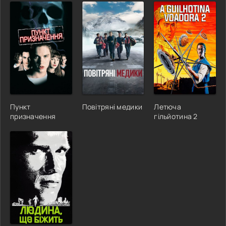
Пункт
Повітряні медики
Летюча
призначення
гільйотина 2