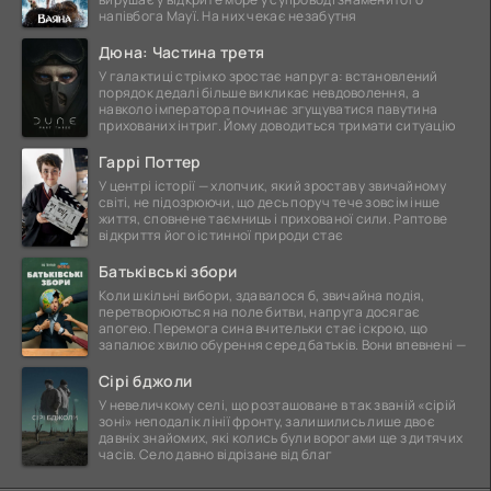
напівбога Мауї. На них чекає незабутня
Дюна: Частина третя
У галактиці стрімко зростає напруга: встановлений
порядок дедалі більше викликає невдоволення, а
навколо імператора починає згущуватися павутина
прихованих інтриг. Йому доводиться тримати ситуацію
Гаррі Поттер
У центрі історії — хлопчик, який зростав у звичайному
світі, не підозрюючи, що десь поруч тече зовсім інше
життя, сповнене таємниць і прихованої сили. Раптове
відкриття його істинної природи стає
Батьківські збори
Коли шкільні вибори, здавалося б, звичайна подія,
перетворюються на поле битви, напруга досягає
апогею. Перемога сина вчительки стає іскрою, що
запалює хвилю обурення серед батьків. Вони впевнені —
Сірі бджоли
У невеличкому селі, що розташоване в так званій «сірій
зоні» неподалік лінії фронту, залишились лише двоє
давніх знайомих, які колись були ворогами ще з дитячих
часів. Село давно відрізане від благ