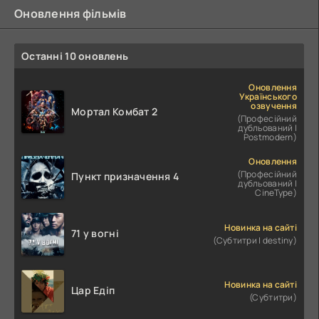
Оновлення фільмів
Останні 10 оновлень
Оновлення
Українського
озвучення
Мортал Комбат 2
(Професійний
дубльований |
Postmodern)
Оновлення
(Професійний
Пункт призначення 4
дубльований |
CineType)
Новинка на сайті
71 у вогні
(Субтитри | destiny)
Новинка на сайті
Цар Едіп
(Субтитри)