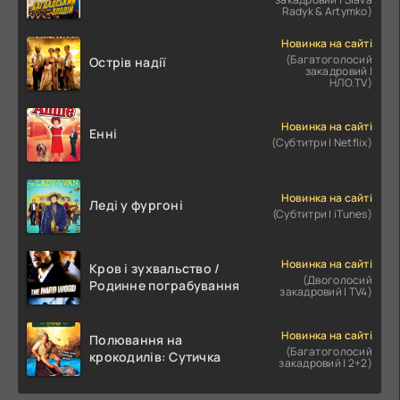
Radyk & Artymko)
Новинка на сайті
(Багатоголосий
Острів надії
закадровий |
НЛО.TV)
Новинка на сайті
Енні
(Субтитри | Netflix)
Новинка на сайті
Леді у фургоні
(Субтитри | iTunes)
Новинка на сайті
Кров і зухвальство /
(Двоголосий
Родинне пограбування
закадровий | TV4)
Новинка на сайті
Полювання на
(Багатоголосий
крокодилів: Сутичка
закадровий | 2+2)