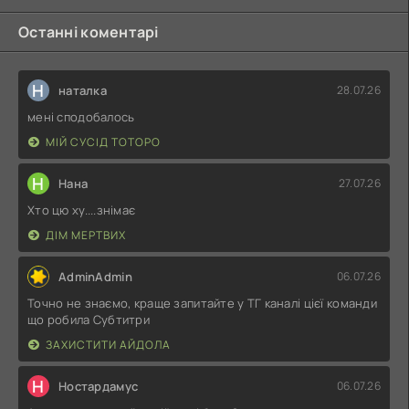
Останні коментарі
Н
наталка
28.07.26
мені сподобалось
МІЙ СУСІД ТОТОРО
Н
Нана
27.07.26
Хто цю ху....знімає
ДІМ МЕРТВИХ
AdminAdmin
06.07.26
Точно не знаємо, краще запитайте у ТГ каналі цієї команди
що робила Субтитри
ЗАХИСТИТИ АЙДОЛА
Н
Ностардамус
06.07.26