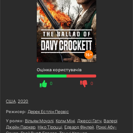
16+
Оцінка користувачів
0
0
США
,
2020
Режисер:
Дерек Естлін Первіс
У ролях:
Вільям Моузлі
,
Колм Міні
,
Джессі Гатч
,
Валері
Джейн Паркер
,
Ніко Тіроцці
,
Едвард Фінлей
,
Роккі Абу-