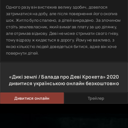
Одного разу він вистежив велику здобич, довелося
затриматися на добу, але після повернення його охопив
шок. Житло було спалено, а дітей викрадено. За злочином
стоїть землевласник, який вимагав плату за цю ділянку,
але отримав відмову. Деві не може стримати свого гніву,
тому відразу ж кидається в дорогу. Йому не важливо, з
якою кількістю людей доведеться битися, адже він хоче
повернути дітей.
«Дикі землі / Балада про Деві Крокета»
2020
дивитися українською онлайн безкоштовно
Дивитися онлайн
Трейлер