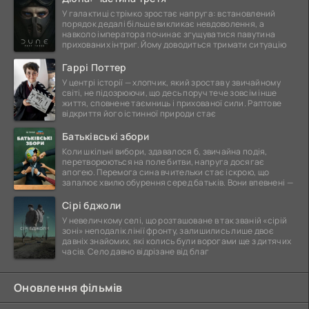
У галактиці стрімко зростає напруга: встановлений
порядок дедалі більше викликає невдоволення, а
навколо імператора починає згущуватися павутина
прихованих інтриг. Йому доводиться тримати ситуацію
Гаррі Поттер
У центрі історії — хлопчик, який зростав у звичайному
світі, не підозрюючи, що десь поруч тече зовсім інше
життя, сповнене таємниць і прихованої сили. Раптове
відкриття його істинної природи стає
Батьківські збори
Коли шкільні вибори, здавалося б, звичайна подія,
перетворюються на поле битви, напруга досягає
апогею. Перемога сина вчительки стає іскрою, що
запалює хвилю обурення серед батьків. Вони впевнені —
Сірі бджоли
У невеличкому селі, що розташоване в так званій «сірій
зоні» неподалік лінії фронту, залишились лише двоє
давніх знайомих, які колись були ворогами ще з дитячих
часів. Село давно відрізане від благ
Оновлення фільмів