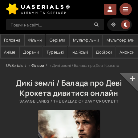
UASERIALS🍿
ФІЛЬМИ ТА СЕРІАЛИ
Головна
Фільми
Серіали
Мультфільми
Мультсеріали
Аніме
Дорами
Турецькі
Індійські
Добірки
Анонси
UASerials
»
Фільми
» Дикі землі / Балада про Деві Крокета
Дикі землі / Балада про Деві
Крокета дивитися онлайн
SAVAGE LANDS / THE BALLAD OF DAVY CROCKETT