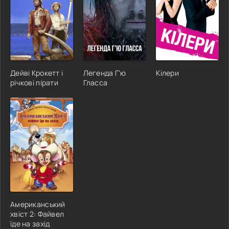
Дейві Крокетт і
Легенда Г'ю
Кілери
річкові пірати
Гласса
Американський
хвіст 2: Файвел
їде на захід