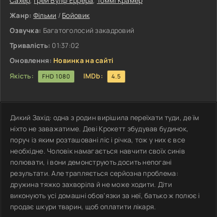
Сахер
,
Грей Вулф Еррера
,
Томмі Крамер
Жанр:
Фільми
/
Бойовик
Озвучка:
Багатоголосий закадровий
Тривалість:
01:37:02
Оновлення:
Новинка на сайті
Якість:
IMDb:
FHD 1080
4.5
Дикий Захід: одна з родин вирішила переїхати туди, де їм
ніхто не заважатиме. Деві Крокетт збудував будинок,
поруч із яким розташовані ліс і річка, тож у них є все
необхідне. Чоловік намагається навчити своїх синів
полювати, і вони демонструють досить непогані
результати. Але трапляється серйозна проблема:
дружина тяжко захворіла й не може ходити. Діти
виконують усі домашні обов'язки за неї, батько ж полює і
продає шкури тварин, щоб оплатити лікаря.