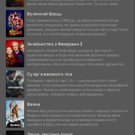
років чекає вірна дружина Пенелопа. Та шлях, який
Вуличний боєць
Події переносять у 1993 рік, де двоє колишніх бійців
вуличних поєдинків, які давно розійшлися різними
шляхами, змушені знову повернутися до світу жорстоких
сутичок. Їх спокій порушує поява загадкової
Знайомство з Факерами 3
Молодий чоловік Генрі виріс у родині, де спокій —
рідкісне явище, а будь-яке важливе рішення швидко
перетворюється на привід для суперечок і
непорозумінь. Коли він оголошує про намір одружитися,
це
Сузір’я великого пса
Головний герой історії, Хіг, — цивільний пілот, який
мешкає у постапокаліптичному Колорадо на занедбаній
авіабазі. Разом зі своїм вірним супутником, собакою
Джаспером, та буркотливим, але відданим
Ваяна
Моана відгукується на заклик океану і вирішує покинути
береги свого рідного острова Мотунуї. Вперше вона
вирушає у відкрите море у супроводі знаменитого
напівбога Мауї. На них чекає незабутня
Дюна: Частина третя