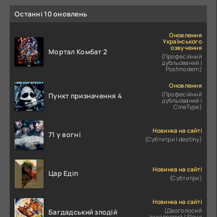
Останні 10 оновлень
Оновлення
Українського
озвучення
Мортал Комбат 2
(Професійний
дубльований |
Postmodern)
Оновлення
(Професійний
Пункт призначення 4
дубльований |
CineType)
Новинка на сайті
71 у вогні
(Субтитри | destiny)
Новинка на сайті
Цар Едіп
(Субтитри)
Новинка на сайті
(Двоголосий
Багдадський злодій
закадровий | Slava