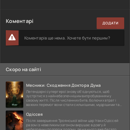
Коментарі
ДОДАТИ
Коментарів ще нема. Хочете бути першим?
Скоро на сайті
Месники: Сходження Доктора Дума
Легендарні супергерої знову об'єднуються, щоб
зустрітися з найнебезпечнішим випробуванням у
своєму житті. Після численних битв, болючих втрат і
важких перемог вони стали сильнішими, мудрішими та
ще
Одіссея
Після завершення Троянської війни цар Ітаки Одіссей
разом із невеликим загоном вирушає в довгу й
небезпечну подорож додому, де на нього вже багато