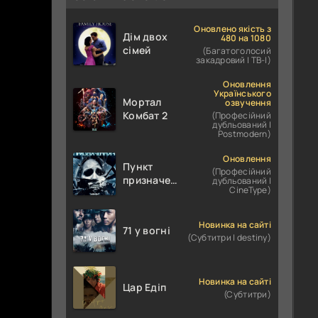
Оновлено якість з
Дім двох
480 на 1080
сімей
(Багатоголосий
закадровий | ТВ-І)
Оновлення
Українського
Мортал
озвучення
Комбат 2
(Професійний
дубльований |
Postmodern)
Оновлення
Пункт
(Професійний
призначення
дубльований |
CineType)
4
Новинка на сайті
71 у вогні
(Субтитри | destiny)
Новинка на сайті
Цар Едіп
(Субтитри)