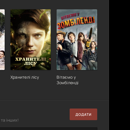
Хранителі лісу
Вітаємо у
Зомбіленді
ДОДАТИ
та інших!