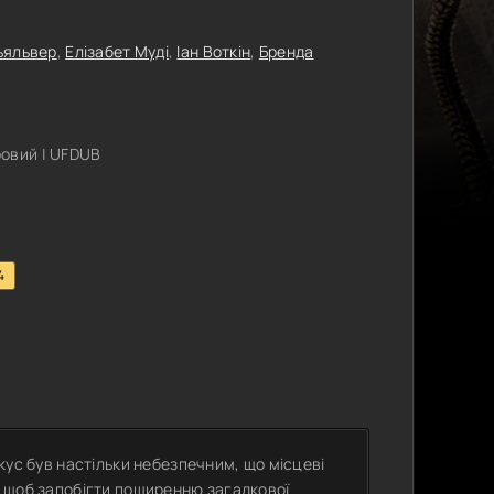
ьяльвер
,
Елізабет Муді
,
Іан Воткін
,
Бренда
овий | UFDUB
4
укус був настільки небезпечним, що місцеві
и, щоб запобігти поширенню загадкової