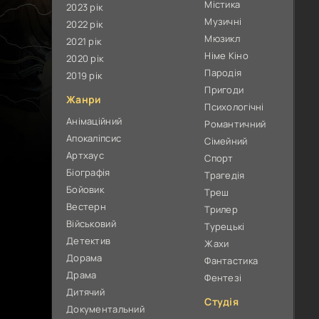
Містика
2023 рік
Музичні
2022 рік
Мюзикл
2021 рік
Німе Кіно
2020 рік
Пародія
2019 рік
Пригоди
Жанри
Психологічні
Анімаційний
Романтичний
Апокаліпсис
Сімейний
Артхаус
Спорт
Біографія
Трагедія
Бойовик
Треш
Вестерн
Трилер
Військовий
Турецькі
Детектив
Жахи
Дорама
Фантастика
Драма
Фентезі
Дитячий
Студія
Документальний