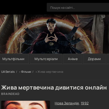
Мультфільми
Мультсеріали
Аніме
Дорами
UASerials
»
Фільми
» Жива мертвечина
Жива мертвечина дивитися онлайн
BRAINDEAD
Нова Зеландія
,
1992