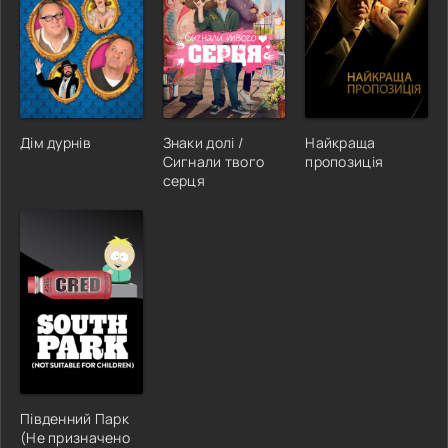
Дім дурнів
Знаки долі /
Найкраща
Сигнали твого
пропозиція
серця
Південний Парк
(Не призначено