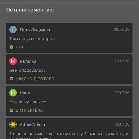
Останні коментарі
Г
Гість Людмила
08.08.26
Така несусвітня херня
1670
Н
наталка
28.07.26
мені сподобалось
МІЙ СУСІД ТОТОРО
Н
Нана
27.07.26
Хто цю ху....знімає
ДІМ МЕРТВИХ
AdminAdmin
06.07.26
Точно не знаємо, краще запитайте у ТГ каналі цієї команди
що робила Субтитри