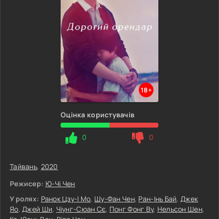
18+
Оцінка користувачів
0
0
Тайвань
,
2020
Режисер:
Ю-Чі Чен
У ролях:
Ранок Цзу-І Мо
,
Шу-Фан Чен
,
Ран-Інь Бай
,
Джек
Яо
,
Джей Ши
,
Чіунг-Сюан Сє
,
Понг Фонг Ву
,
Нельсон Шен
,