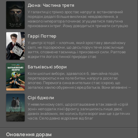
Дюна: Частина третя
У галактиці стрімко зростає напруга: встановлений
порядок дедалі більше викликає невдоволення, а
навколо імператора починає згущуватися павутина
прихованих інтриг. Йому доводиться тримати ситуацію
Гаррі Поттер
У центрі історії — хлопчик, який зростав у звичайному
світі, не підозрюючи, що десь поруч тече зовсім інше
життя, сповнене таємниць і прихованої сили. Раптове
відкриття його істинної природи стає
Батьківські збори
Коли шкільні вибори, здавалося б, звичайна подія,
перетворюються на поле битви, напруга досягає
апогею. Перемога сина вчительки стає іскрою, що
запалює хвилю обурення серед батьків. Вони впевнені —
Сірі бджоли
У невеличкому селі, що розташоване в так званій «сірій
зоні» неподалік лінії фронту, залишились лише двоє
давніх знайомих, які колись були ворогами ще з дитячих
часів. Село давно відрізане від благ
Оновлення дорам