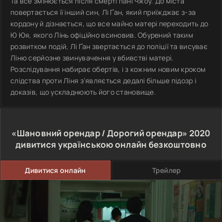
Та все змінюється після смерті пані Чжоу. До міста
повертається її інший син, Лі Ґан, який приїжджає з-за
кордону й дізнається, що все майно матері переходить до
Ю Юя, якого Лінь офіційно всиновив. Обурений таким
розвитком подій, Лі Ґан звертається до поліції та висуває
Ліню серйозне звинувачення у вбивстві матері.
Розслідування набирає обертів, і з кожним новим кроком
слідства проти Ліня з’являється дедалі більше підозр і
доказів, що ускладнюють його становище.
«Шановний орендар / Дорогий орендар»
2020
дивитися українською онлайн безкоштовно
Дивитися онлайн
Трейлер