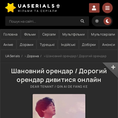
UASERIALS🍿
ФІЛЬМИ ТА СЕРІАЛИ
Головна
Фільми
Серіали
Мультфільми
Мультсеріали
Аніме
Дорами
Турецькі
Індійські
Добірки
Анонси
UASerials
»
Дорама
» Шановний орендар / Дорогий орендар
Шановний орендар / Дорогий
орендар дивитися онлайн
DEAR TENANT / QIN AI DE FANG KE