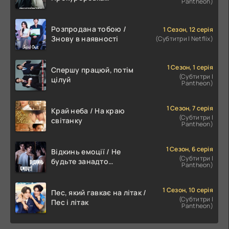
Pantheon)
пропозиція
Розпродана тобою /
1 Сезон, 12 серія
Знову в наявності
(Субтитри | Netflix)
1 Сезон, 1 серія
Спершу працюй, потім
(Субтитри |
цілуй
Pantheon)
1 Сезон, 7 серія
Край неба / На краю
(Субтитри |
світанку
Pantheon)
1 Сезон, 6 серія
Відкинь емоції / Не
(Субтитри |
будьте занадто
Pantheon)
емоційними
1 Сезон, 10 серія
Пес, який гавкає на літак /
(Субтитри |
Пес і літак
Pantheon)