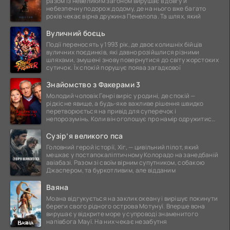
разом із невеликим загоном вирушає в довгу й
небезпечну подорож додому, де на нього вже багато
років чекає вірна дружина Пенелопа. Та шлях, який
Вуличний боєць
Події переносять у 1993 рік, де двоє колишніх бійців
вуличних поєдинків, які давно розійшлися різними
шляхами, змушені знову повернутися до світу жорстоких
сутичок. Їх спокій порушує поява загадкової
Знайомство з Факерами 3
Молодий чоловік Генрі виріс у родині, де спокій —
рідкісне явище, а будь-яке важливе рішення швидко
перетворюється на привід для суперечок і
непорозумінь. Коли він оголошує про намір одружитися,
це
Сузір’я великого пса
Головний герой історії, Хіг, — цивільний пілот, який
мешкає у постапокаліптичному Колорадо на занедбаній
авіабазі. Разом зі своїм вірним супутником, собакою
Джаспером, та буркотливим, але відданим
Ваяна
Моана відгукується на заклик океану і вирішує покинути
береги свого рідного острова Мотунуї. Вперше вона
вирушає у відкрите море у супроводі знаменитого
напівбога Мауї. На них чекає незабутня