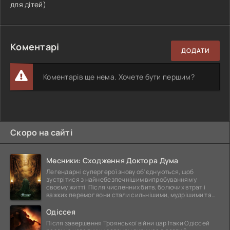
для дітей)
Коментарі
ДОДАТИ
Коментарів ще нема. Хочете бути першим?
Скоро на сайті
Месники: Сходження Доктора Дума
Легендарні супергерої знову об'єднуються, щоб
зустрітися з найнебезпечнішим випробуванням у
своєму житті. Після численних битв, болючих втрат і
важких перемог вони стали сильнішими, мудрішими та
ще
Одіссея
Після завершення Троянської війни цар Ітаки Одіссей