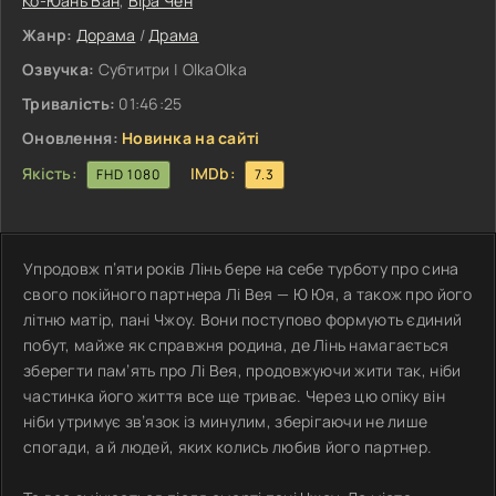
Ко-Юань Ван
,
Віра Чен
Жанр:
Дорама
/
Драма
Озвучка:
Субтитри | OlkaOlka
Тривалість:
01:46:25
Оновлення:
Новинка на сайті
Якість:
IMDb:
FHD 1080
7.3
Упродовж п’яти років Лінь бере на себе турботу про сина
свого покійного партнера Лі Вея — Ю Юя, а також про його
літню матір, пані Чжоу. Вони поступово формують єдиний
побут, майже як справжня родина, де Лінь намагається
зберегти пам’ять про Лі Вея, продовжуючи жити так, ніби
частинка його життя все ще триває. Через цю опіку він
ніби утримує зв’язок із минулим, зберігаючи не лише
спогади, а й людей, яких колись любив його партнер.