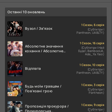
Останні 10 оновлень
1 Сезон, 6 серія
Вузол / Звʼязок
(Субтитри |
Pantheon, UABLTY)
1 Сезон, 16 серія
Абсолютне значення
(Субтитри | Най
кохання / Абсолютне
Буде!, BambooUA,
Ada_Ya.Yaoi)
значення романтики
1 Сезон, 10 серія
Відплата
(Субтитри |
Pantheon, UABLTY)
1 Сезон, 3 серія
Будь моїм гравцем /
(Субтитри |
Пов'язані грою
Pantheon)
1 Сезон, 9 серія
Пропозиція прокурора /
(Субтитри |
Прокурорська