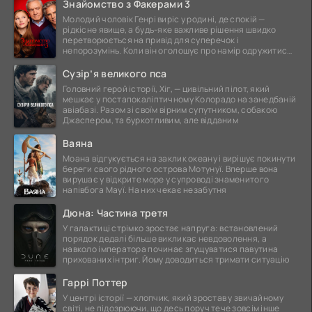
Знайомство з Факерами 3
Молодий чоловік Генрі виріс у родині, де спокій —
рідкісне явище, а будь-яке важливе рішення швидко
перетворюється на привід для суперечок і
непорозумінь. Коли він оголошує про намір одружитися,
це
Сузір’я великого пса
Головний герой історії, Хіг, — цивільний пілот, який
мешкає у постапокаліптичному Колорадо на занедбаній
авіабазі. Разом зі своїм вірним супутником, собакою
Джаспером, та буркотливим, але відданим
Ваяна
Моана відгукується на заклик океану і вирішує покинути
береги свого рідного острова Мотунуї. Вперше вона
вирушає у відкрите море у супроводі знаменитого
напівбога Мауї. На них чекає незабутня
Дюна: Частина третя
У галактиці стрімко зростає напруга: встановлений
порядок дедалі більше викликає невдоволення, а
навколо імператора починає згущуватися павутина
прихованих інтриг. Йому доводиться тримати ситуацію
Гаррі Поттер
У центрі історії — хлопчик, який зростав у звичайному
світі, не підозрюючи, що десь поруч тече зовсім інше