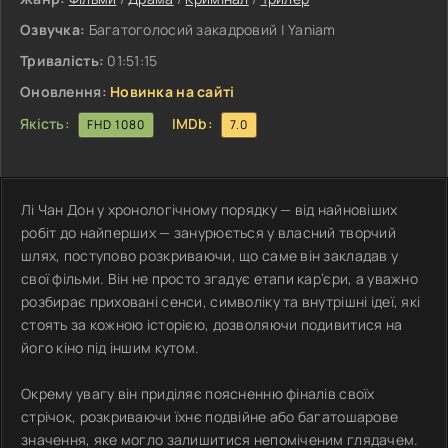
Озвучка:
Багатоголосий закадровий | Yaniam
Тривалість:
01:51:15
Оновлення:
Новинка на сайті
Якість:
IMDb:
FHD 1080
7.0
Лі Чан Дон у хронологічному порядку — від найновіших
робіт до найперших — занурюється у власний творчий
шлях, поступово розкриваючи, що саме він закладав у
свої фільми. Він не просто згадує етапи кар’єри, а уважно
розбирає приховані сенси, символіку та внутрішні ідеї, які
стоять за кожною історією, дозволяючи подивитися на
його кіно під іншим кутом.
Окрему увагу він приділяє поясненню фіналів своїх
стрічок, розкриваючи їхнє подвійне або багатошарове
значення, яке могло залишитися непоміченим глядачем.