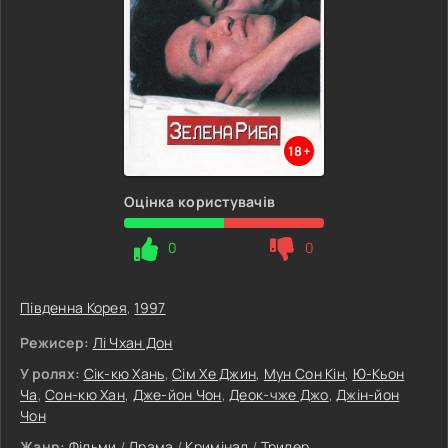
18+
Оцінка користувачів
0
0
Південна Корея
,
1997
Режисер:
Лі Чхан Дон
У ролях:
Сік-кю Хань
,
Сім Хе Джин
,
Мун Сон Кін
,
Ю-Кьон
Ча
,
Сон-кю Хан
,
Дже-йон Чон
,
Деок-чже Джо
,
Джін-йон
Чон
Жанр:
Фільми
/
Драма
/
Кримінал
/
Трилер