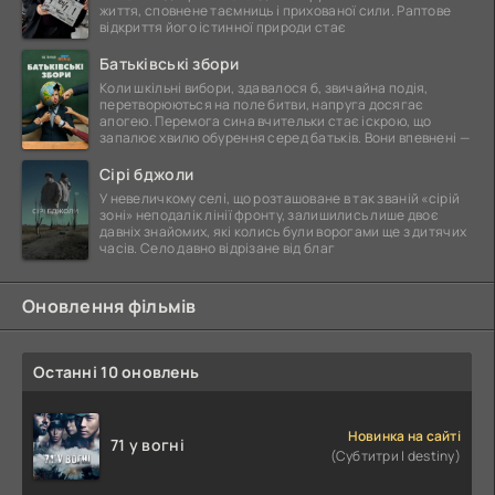
життя, сповнене таємниць і прихованої сили. Раптове
відкриття його істинної природи стає
Батьківські збори
Коли шкільні вибори, здавалося б, звичайна подія,
перетворюються на поле битви, напруга досягає
апогею. Перемога сина вчительки стає іскрою, що
запалює хвилю обурення серед батьків. Вони впевнені —
Сірі бджоли
У невеличкому селі, що розташоване в так званій «сірій
зоні» неподалік лінії фронту, залишились лише двоє
давніх знайомих, які колись були ворогами ще з дитячих
часів. Село давно відрізане від благ
Оновлення фільмів
Останні 10 оновлень
Новинка на сайті
71 у вогні
(Субтитри | destiny)