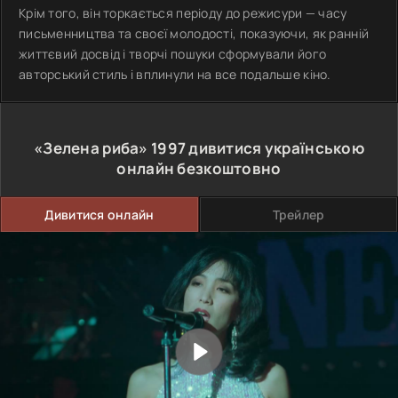
Крім того, він торкається періоду до режисури — часу
письменництва та своєї молодості, показуючи, як ранній
життєвий досвід і творчі пошуки сформували його
авторський стиль і вплинули на все подальше кіно.
«Зелена риба»
1997
дивитися українською
онлайн безкоштовно
Дивитися онлайн
Трейлер