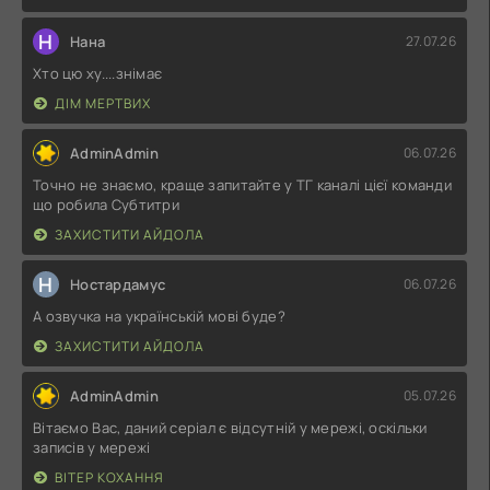
Н
Нана
27.07.26
Хто цю ху....знімає
ДІМ МЕРТВИХ
AdminAdmin
06.07.26
Точно не знаємо, краще запитайте у ТГ каналі цієї команди
що робила Субтитри
ЗАХИСТИТИ АЙДОЛА
Н
Ностардамус
06.07.26
А озвучка на українській мові буде?
ЗАХИСТИТИ АЙДОЛА
AdminAdmin
05.07.26
Вітаємо Вас, даний серіал є відсутній у мережі, оскільки
записів у мережі
ВІТЕР КОХАННЯ