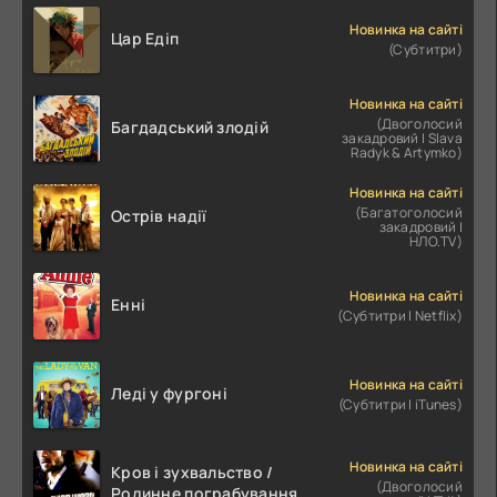
Новинка на сайті
Цар Едіп
(Субтитри)
Новинка на сайті
(Двоголосий
Багдадський злодій
закадровий | Slava
Radyk & Artymko)
Новинка на сайті
(Багатоголосий
Острів надії
закадровий |
НЛО.TV)
Новинка на сайті
Енні
(Субтитри | Netflix)
Новинка на сайті
Леді у фургоні
(Субтитри | iTunes)
Новинка на сайті
Кров і зухвальство /
(Двоголосий
Родинне пограбування