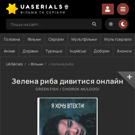
UASERIALS🍿
ФІЛЬМИ ТА СЕРІАЛИ
Головна
Фільми
Серіали
Мультфільми
Мультсеріали
Аніме
Дорами
Турецькі
Індійські
Добірки
Анонси
UASerials
»
Фільми
» Зелена риба
Зелена риба дивитися онлайн
GREEN FISH / CHOROK MULGOGI