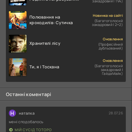
закадровий | TV4)
Новинка на сайті
Полювання на
(Багатоголосий
крокодилів: Сутичка
закадровий | 2+2)
Оновлення
Хранителі лісу
(Професійний
дубльований)
Оновлення
(Багатоголосий
Ти, я і Тоскана
закадровий |
ГайдаМайк)
Останні коментарі
Н
наталка
28.07.26
мені сподобалось
МІЙ СУСІД ТОТОРО