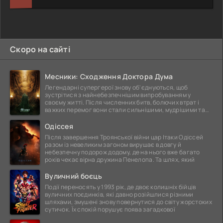
Скоро на сайті
Месники: Сходження Доктора Дума
Легендарні супергерої знову об'єднуються, щоб
зустрітися з найнебезпечнішим випробуванням у
своєму житті. Після численних битв, болючих втрат і
важких перемог вони стали сильнішими, мудрішими та
ще
Одіссея
Після завершення Троянської війни цар Ітаки Одіссей
разом із невеликим загоном вирушає в довгу й
небезпечну подорож додому, де на нього вже багато
років чекає вірна дружина Пенелопа. Та шлях, який
Вуличний боєць
Події переносять у 1993 рік, де двоє колишніх бійців
вуличних поєдинків, які давно розійшлися різними
шляхами, змушені знову повернутися до світу жорстоких
сутичок. Їх спокій порушує поява загадкової