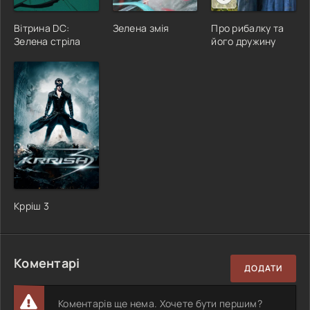
Вітрина DC:
Зелена змія
Про рибалку та
Зелена стріла
його дружину
Крріш 3
Коментарі
ДОДАТИ
Коментарів ще нема. Хочете бути першим?