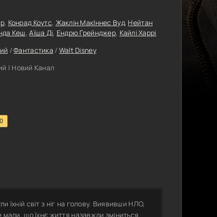
ар
,
Конрад Коутс
,
Жаклін МакІннес Вуд
,
Нейтан
нда Кеш
,
Аїша Ді
,
Ендрю Грейнджер
,
Кайлі Харрі
ий
/
Фантастика
/
Walt Disney
й | Новий Канал
.0
ли їхній світ з ніг на голову. Виявивши НЛО,
не мали, що їхнє життя назавжди зміниться.