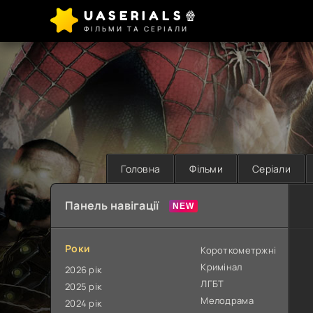
UASERIALS🍿
ФІЛЬМИ ТА СЕРІАЛИ
Головна
Фільми
Серіали
Панель навігації
Роки
Короткометржні
Кримінал
2026 рік
ЛГБТ
2025 рік
Мелодрама
2024 рік