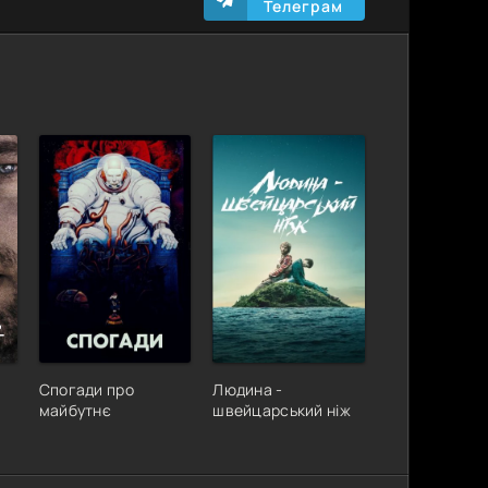
Телеграм
Спогади про
Людина -
майбутнє
швейцарський ніж