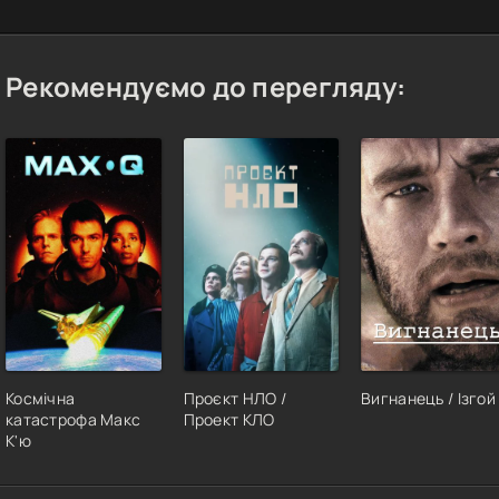
Рекомендуємо до перегляду:
Космічна
Проєкт НЛО /
Вигнанець / Ізгой
катастрофа Макс
Проект КЛО
К'ю