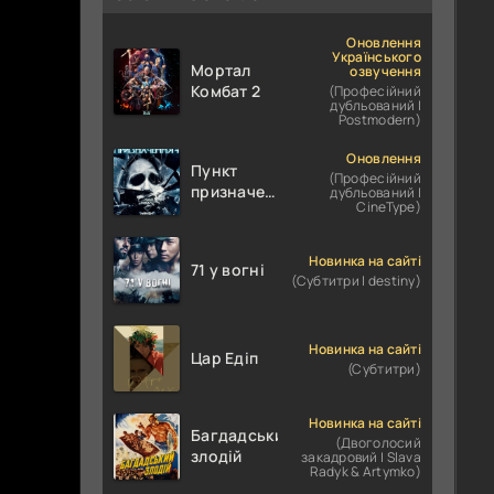
Оновлення
Українського
Мортал
озвучення
Комбат 2
(Професійний
дубльований |
Postmodern)
Оновлення
Пункт
(Професійний
призначення
дубльований |
CineType)
4
Новинка на сайті
71 у вогні
(Субтитри | destiny)
Новинка на сайті
Цар Едіп
(Субтитри)
Новинка на сайті
Багдадський
(Двоголосий
злодій
закадровий | Slava
Radyk & Artymko)