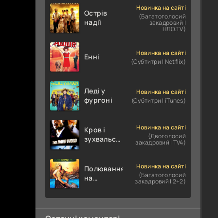
Новинка на сайті
Острів
(Багатоголосий
надії
закадровий |
НЛО.TV)
Новинка на сайті
Енні
(Субтитри | Netflix)
Леді у
Новинка на сайті
фургоні
(Субтитри | iTunes)
Новинка на сайті
Кров і
(Двоголосий
зухвальство
закадровий | TV4)
/ Родинне
пограбування
Новинка на сайті
Полювання
(Багатоголосий
на
закадровий | 2+2)
крокодилів:
Сутичка