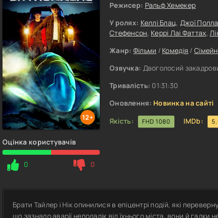
Режисер:
Ральф Хемекер
У ролях:
Келлі Блац
,
Джої Полл
Стефенсон
,
Керрі Лаі Фаттах
,
Лі
Жанр:
Фільми
/
Комедія
/
Сімейн
Озвучка:
Двоголосий закадрови
Тривалість:
01:31:30
Оновлення:
Новинка на сайті
12+
Якість:
IMDb:
FHD 1080
5
Оцінка користувачів
0
0
Брати Тайлер і Нік опинилися в епіцентрі подій, які переверну
що зазнало аварії неподалік від їхнього міста, вони й гадки 