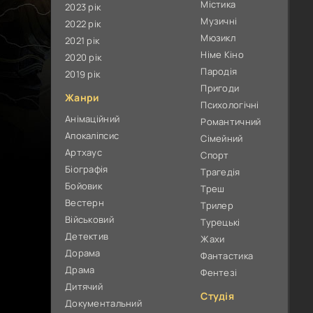
Містика
2023 рік
Музичні
2022 рік
Мюзикл
2021 рік
Німе Кіно
2020 рік
Пародія
2019 рік
Пригоди
Жанри
Психологічні
Анімаційний
Романтичний
Апокаліпсис
Сімейний
Артхаус
Спорт
Біографія
Трагедія
Бойовик
Треш
Вестерн
Трилер
Військовий
Турецькі
Детектив
Жахи
Дорама
Фантастика
Драма
Фентезі
Дитячий
Студія
Документальний