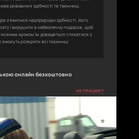
мав дивовижні здібності та таємниці.
ера з'явилися надприродні здібності, його
арату і вирушити в небезпечну подорож, щоб
 З кожним кроком їм доведеться стикатися з
 зможуть розкрити всі таємниці
.
ською онлайн безкоштовно
НЕ ПРАЦЮЄ?