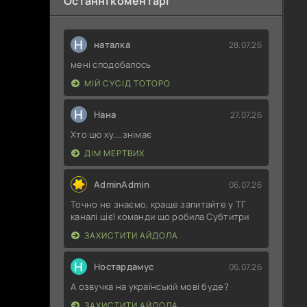
Останні коментарі
Н
наталка
28.07.26
мені сподобалось
МІЙ СУСІД ТОТОРО
Н
Нана
27.07.26
Хто цю ху....знімає
ДІМ МЕРТВИХ
AdminAdmin
06.07.26
Точно не знаємо, краще запитайте у ТГ
каналі цієї команди що робила Субтитри
ЗАХИСТИТИ АЙДОЛА
Н
Ностардамус
06.07.26
А озвучка на українській мові буде?
ЗАХИСТИТИ АЙДОЛА