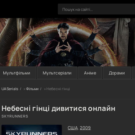
Мультфільми
Мультсеріали
Аніме
Дорами
UASerials
»
Фільми
» Небесні гінці
Небесні гінці дивитися онлайн
SKYRUNNERS
США
,
2009