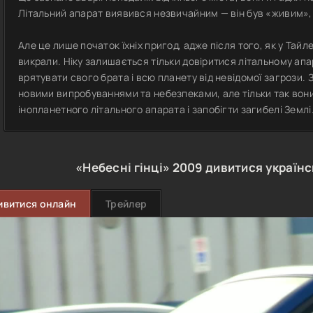
Літальний апарат виявився незвичайним — він був «живим», 
Але це лише початок їхніх пригод, адже після того, як у Тайл
викрали. Ніку залишається тільки довіритися літальному ап
врятувати свого брата і всю планету від невідомої загрози.
новими випробуваннями та небезпеками, але тільки так вони
інопланетного літального апарата і запобігти загибелі Землі
«Небесні гінці»
2009
дивитися україн
ивитися онлайн
Трейлер