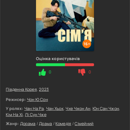
16+
Оцінка користувачів
0
0
Південна Корея
,
2023
Режисер:
Чон Ю Сон
У ролях:
Чан На Ра
,
Чан Хьок
,
Чхе Чжон Ан
,
Юн Сан Чжон
,
Кім На Хі
,
Лі Сун Чже
Жанр:
Дорама
/
Драма
/
Комедія
/
Сімейний