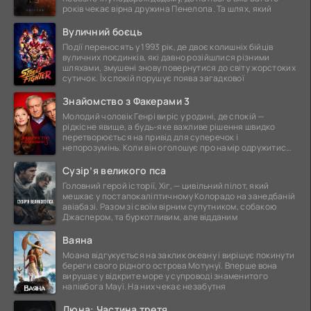
років чекає вірна дружина Пенелопа. Та шлях, який
Вуличний боєць
Події переносять у 1993 рік, де двоє колишніх бійців
вуличних поєдинків, які давно розійшлися різними
шляхами, змушені знову повернутися до світу жорстоких
сутичок. Їх спокій порушує поява загадкової
Знайомство з Факерами 3
Молодий чоловік Генрі виріс у родині, де спокій —
рідкісне явище, а будь-яке важливе рішення швидко
перетворюється на привід для суперечок і
непорозумінь. Коли він оголошує про намір одружитися,
це
Сузір’я великого пса
Головний герой історії, Хіг, — цивільний пілот, який
мешкає у постапокаліптичному Колорадо на занедбаній
авіабазі. Разом зі своїм вірним супутником, собакою
Джаспером, та буркотливим, але відданим
Ваяна
Моана відгукується на заклик океану і вирішує покинути
береги свого рідного острова Мотунуї. Вперше вона
вирушає у відкрите море у супроводі знаменитого
напівбога Мауї. На них чекає незабутня
Дюна: Частина третя