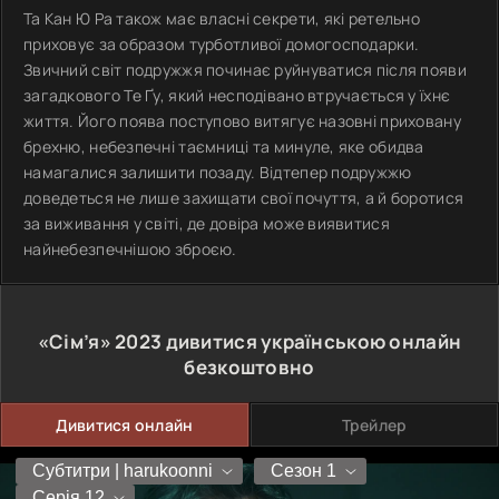
Та Кан Ю Ра також має власні секрети, які ретельно
приховує за образом турботливої домогосподарки.
Звичний світ подружжя починає руйнуватися після появи
загадкового Те Ґу, який несподівано втручається у їхнє
життя. Його поява поступово витягує назовні приховану
брехню, небезпечні таємниці та минуле, яке обидва
намагалися залишити позаду. Відтепер подружжю
доведеться не лише захищати свої почуття, а й боротися
за виживання у світі, де довіра може виявитися
найнебезпечнішою зброєю.
«Сім’я»
2023
дивитися українською онлайн
безкоштовно
Дивитися онлайн
Трейлер