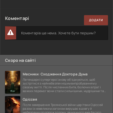
Коментарі
ДОДАТИ
Коментарів ще нема. Хочете бути першим?
Скоро на сайті
Месники: Сходження Доктора Дума
Легендарні супергерої знову об'єднуються, щоб
зустрітися з найнебезпечнішим випробуванням у
своєму житті. Після численних битв, болючих втрат і
важких перемог вони стали сильнішими, мудрішими та
ще
Одіссея
Після завершення Троянської війни цар Ітаки Одіссей
разом із невеликим загоном вирушає в довгу й
небезпечну подорож додому, де на нього вже багато