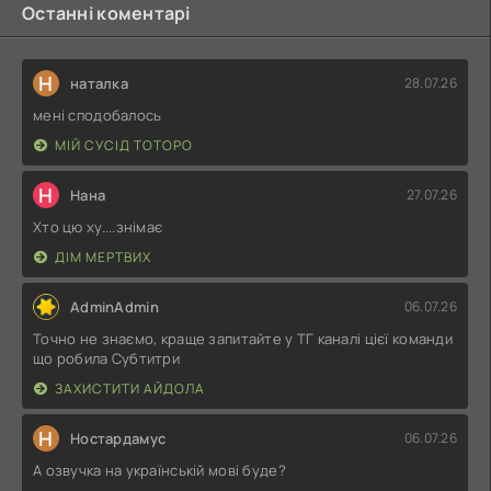
Останні коментарі
Н
наталка
28.07.26
мені сподобалось
МІЙ СУСІД ТОТОРО
Н
Нана
27.07.26
Хто цю ху....знімає
ДІМ МЕРТВИХ
AdminAdmin
06.07.26
Точно не знаємо, краще запитайте у ТГ каналі цієї команди
що робила Субтитри
ЗАХИСТИТИ АЙДОЛА
Н
Ностардамус
06.07.26
А озвучка на українській мові буде?