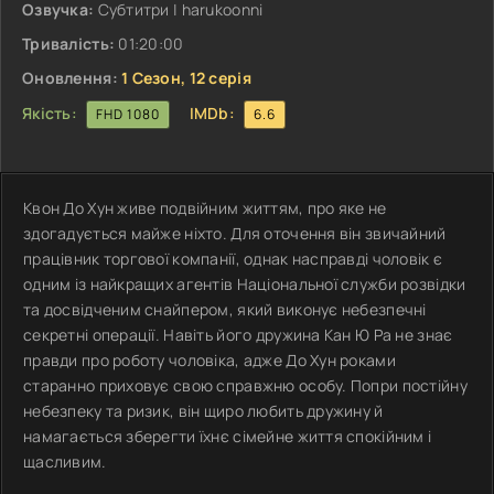
Озвучка:
Субтитри | harukoonni
Тривалість:
01:20:00
Оновлення:
1 Сезон, 12 серія
Якість:
IMDb:
FHD 1080
6.6
Квон До Хун живе подвійним життям, про яке не
здогадується майже ніхто. Для оточення він звичайний
працівник торгової компанії, однак насправді чоловік є
одним із найкращих агентів Національної служби розвідки
та досвідченим снайпером, який виконує небезпечні
секретні операції. Навіть його дружина Кан Ю Ра не знає
правди про роботу чоловіка, адже До Хун роками
старанно приховує свою справжню особу. Попри постійну
небезпеку та ризик, він щиро любить дружину й
намагається зберегти їхнє сімейне життя спокійним і
щасливим.