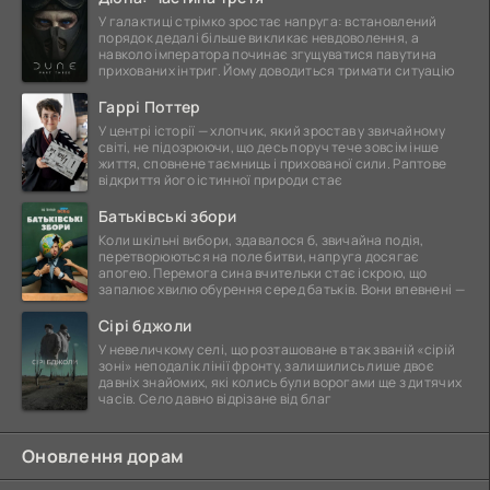
У галактиці стрімко зростає напруга: встановлений
порядок дедалі більше викликає невдоволення, а
навколо імператора починає згущуватися павутина
прихованих інтриг. Йому доводиться тримати ситуацію
Гаррі Поттер
У центрі історії — хлопчик, який зростав у звичайному
світі, не підозрюючи, що десь поруч тече зовсім інше
життя, сповнене таємниць і прихованої сили. Раптове
відкриття його істинної природи стає
Батьківські збори
Коли шкільні вибори, здавалося б, звичайна подія,
перетворюються на поле битви, напруга досягає
апогею. Перемога сина вчительки стає іскрою, що
запалює хвилю обурення серед батьків. Вони впевнені —
Сірі бджоли
У невеличкому селі, що розташоване в так званій «сірій
зоні» неподалік лінії фронту, залишились лише двоє
давніх знайомих, які колись були ворогами ще з дитячих
часів. Село давно відрізане від благ
Оновлення дорам