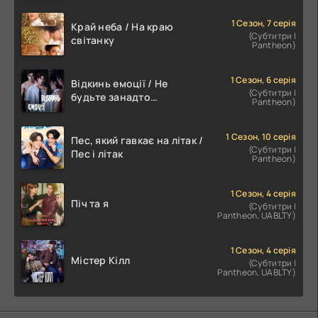
1 Сезон, 7 серія
Край неба / На краю
(Субтитри |
світанку
Pantheon)
1 Сезон, 6 серія
Відкинь емоції / Не
(Субтитри |
будьте занадто
Pantheon)
емоційними
1 Сезон, 10 серія
Пес, який гавкає на літак /
(Субтитри |
Пес і літак
Pantheon)
1 Сезон, 4 серія
Піч та я
(Субтитри |
Pantheon, UABLTY)
1 Сезон, 4 серія
Містер Кілл
(Субтитри |
Pantheon, UABLTY)