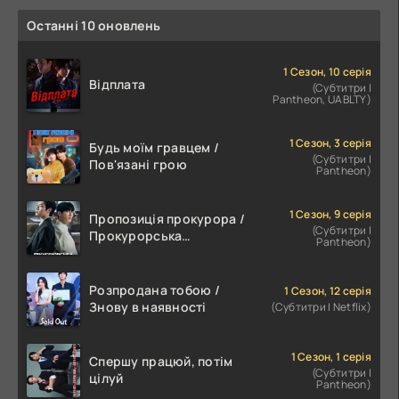
Останні 10 оновлень
1 Сезон, 10 серія
Відплата
(Субтитри |
Pantheon, UABLTY)
1 Сезон, 3 серія
Будь моїм гравцем /
(Субтитри |
Пов'язані грою
Pantheon)
1 Сезон, 9 серія
Пропозиція прокурора /
(Субтитри |
Прокурорська
Pantheon)
пропозиція
Розпродана тобою /
1 Сезон, 12 серія
Знову в наявності
(Субтитри | Netflix)
1 Сезон, 1 серія
Спершу працюй, потім
(Субтитри |
цілуй
Pantheon)