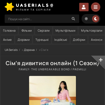
UASERIALS🍿
ФІЛЬМИ ТА СЕРІАЛИ
Головна
Фільми
Серіали
Мультфільми
Мультсеріали
Аніме
Дорами
Турецькі
Індійські
Добірки
Анонси
UASerials
»
Дорама
» Сім’я
Сім’я дивитися онлайн (1 Сезон)
FAMILY: THE UNBREAKABLE BOND / PAEMILLI