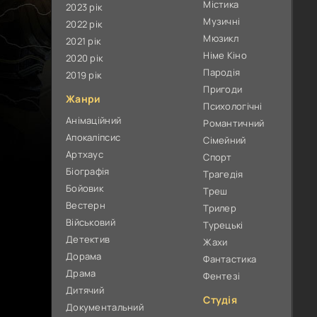
Містика
2023 рік
Музичні
2022 рік
Мюзикл
2021 рік
Німе Кіно
2020 рік
Пародія
2019 рік
Пригоди
Жанри
Психологічні
Анімаційний
Романтичний
Апокаліпсис
Сімейний
Артхаус
Спорт
Біографія
Трагедія
Бойовик
Треш
Вестерн
Трилер
Військовий
Турецькі
Детектив
Жахи
Дорама
Фантастика
Драма
Фентезі
Дитячий
Студія
Документальний