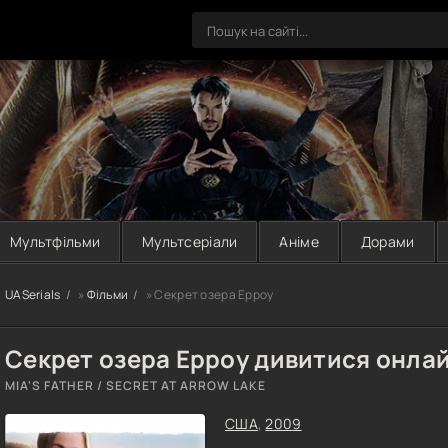
Мультфільми
Мультсеріали
Аніме
Дорами
UASerials
»
Фільми
» Секрет озера Ерроу
Секрет озера Ерроу дивитися онла
MIA'S FATHER / SECRET AT ARROW LAKE
США
,
2009