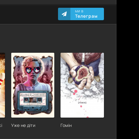
МИ В
Телеграм
і
Уже не діти
Гомін