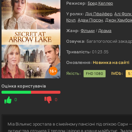
Режисер:
Бред Келлер
У ролях:
Діді Пфайфер
,
Алі Фол
Коул
,
Адам Пірсон
,
Джон Хамбрі
Жанр:
Фільми
/
Драма
Озвучка:
Багатоголосий закадро
Тривалість:
01:23:35
Оновлення:
Новинка на сайті
16+
Якість:
IMDb:
FHD 1080
5.
Оцінка користувачів
0
0
Міа Вільямс зростала в сімейному пансіоні під опікою Сари —
дитинства оточила її теплом і вірою в краще майбутнє. Змалк