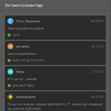
Останні коментарі
Г
Гість Людмила
08.08.26
Така несусвітня херня
1670
Н
наталка
28.07.26
мені сподобалось
МІЙ СУСІД ТОТОРО
Н
Нана
27.07.26
Хто цю ху....знімає
ДІМ МЕРТВИХ
AdminAdmin
06.07.26
Точно не знаємо, краще запитайте у ТГ каналі цієї команди
що робила Субтитри