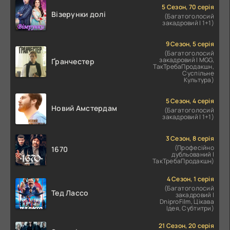
5 Сезон, 70 серія
Візерунки долі
(Багатоголосий
закадровий | 1+1)
9 Сезон, 5 серія
(Багатоголосий
закадровий | MGG,
Ґранчестер
ТакТребаПродакшн,
Суспільне
Культура)
5 Сезон, 4 серія
Новий Амстердам
(Багатоголосий
закадровий | 1+1)
3 Сезон, 8 серія
(Професійно
1670
дубльований |
ТакТребаПродакшн)
4 Сезон, 1 серія
(Багатоголосий
Тед Лассо
закадровий |
DniproFilm, Цікава
Ідея, Субтитри)
21 Сезон, 20 серія