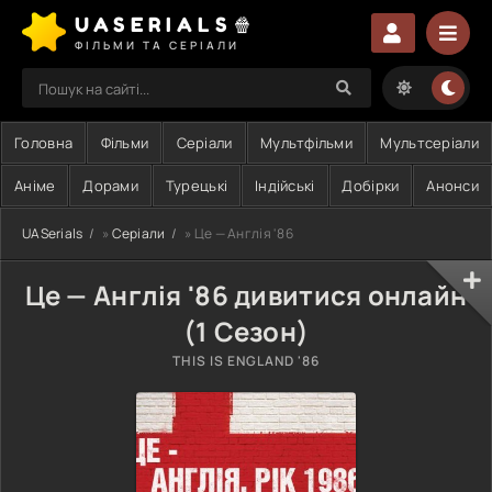
UASERIALS🍿
ФІЛЬМИ ТА СЕРІАЛИ
Головна
Фільми
Серіали
Мультфільми
Мультсеріали
Аніме
Дорами
Турецькі
Індійські
Добірки
Анонси
UASerials
»
Серіали
» Це — Англія '86
Це — Англія '86 дивитися онлайн
(1 Сезон)
THIS IS ENGLAND '86