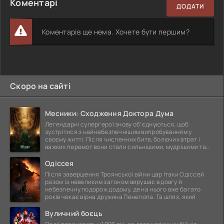
Коментарі
ДОДАТИ
Коментарів ще нема. Хочете бути першим?
Скоро на сайті
Месники: Сходження Доктора Дума
Легендарні супергерої знову об'єднуються, щоб
зустрітися з найнебезпечнішим випробуванням у
своєму житті. Після численних битв, болючих втрат і
важких перемог вони стали сильнішими, мудрішими та
ще
Одіссея
Після завершення Троянської війни цар Ітаки Одіссей
разом із невеликим загоном вирушає в довгу й
небезпечну подорож додому, де на нього вже багато
років чекає вірна дружина Пенелопа. Та шлях, який
Вуличний боєць