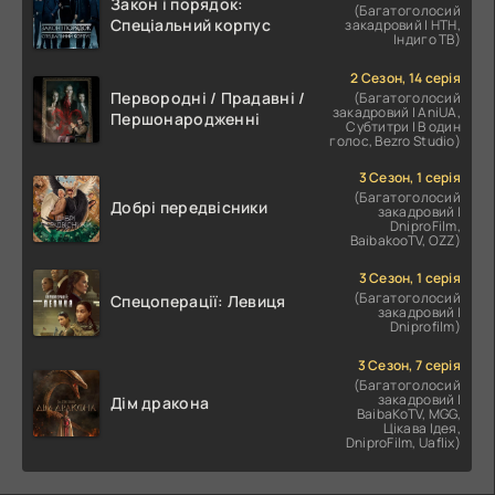
Закон і порядок:
(Багатоголосий
Спеціальний корпус
закадровий | НТН,
Індиго ТВ)
2 Сезон, 14 серія
Первородні / Прадавні /
(Багатоголосий
закадровий | AniUA,
Першонародженні
Субтитри | В один
голос, Bezro Studio)
3 Сезон, 1 серія
(Багатоголосий
Добрі передвісники
закадровий |
DniproFilm,
BaibakooTV, OZZ)
3 Сезон, 1 серія
(Багатоголосий
Спецоперації: Левиця
закадровий |
Dniprofilm)
3 Сезон, 7 серія
(Багатоголосий
закадровий |
Дім дракона
BaibaKoTV, MGG,
Цікава Ідея,
DniproFilm, Uaflix)