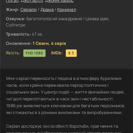
Гілгал
,
Джо Гартлі
,
Джонні Харріс
Жанр:
Серіали
/
Драма
/
Кримінал
Озвучка:
Багатоголосий закадровий | Цікава Ідея,
Субтитри
Тривалість:
47 хв.
Оновлення:
1 Сезон, 4 серія
Якість:
IMDb:
FHD 1080
8.3
Міні-серіал переносить глядача в атмосферу бурхливих
часів, коли країна переживала період політичних і
соціальних змін. У центрі подій — життя звичайних людей,
чиї долі переплітаються в часи змін і нестабільності.
1986 рік виявляється ключовим для багатьох персонажів,
які стикаються з різними викликами та випробуваннями.
Серіал досліджує їхні особисті боротьби, прагнення та
розчарування, відображаючи широкий спектр людських