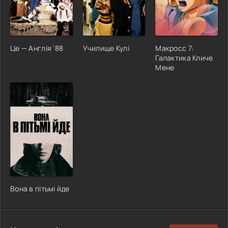
Це — Англія '88
Училище Кулі
Макросс 7:
Галактика Кличе
Мене
Вона в пітьмі йде