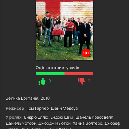
18+
Оцінка користувачів
0
0
Велика Британія
,
2010
Режисер:
Том Гарпер
,
Шейн Медоуз
У ролях:
Ендрю Елліс
,
Ендрю Шим
,
Шанель Крессвелл
,
Даніель Уотсон
,
Джордж Ньютон
,
Ханна Волтерс
,
Джозеф