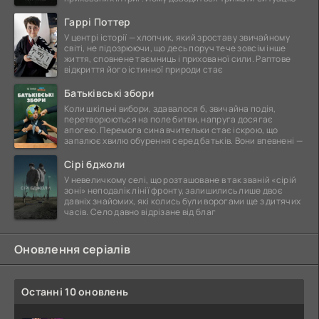
Гаррі Поттер
У центрі історії — хлопчик, який зростав у звичайному
світі, не підозрюючи, що десь поруч тече зовсім інше
життя, сповнене таємниць і прихованої сили. Раптове
відкриття його істинної природи стає
Батьківські збори
Коли шкільні вибори, здавалося б, звичайна подія,
перетворюються на поле битви, напруга досягає
апогею. Перемога сина вчительки стає іскрою, що
запалює хвилю обурення серед батьків. Вони впевнені —
Сірі бджоли
У невеличкому селі, що розташоване в так званій «сірій
зоні» неподалік лінії фронту, залишились лише двоє
давніх знайомих, які колись були ворогами ще з дитячих
часів. Село давно відрізане від благ
Оновлення серіалів
Останні 10 оновлень