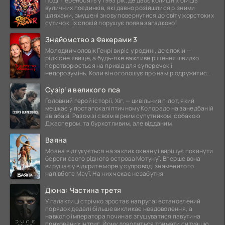
Події переносять у 1993 рік, де двоє колишніх бійців
вуличних поєдинків, які давно розійшлися різними
шляхами, змушені знову повернутися до світу жорстоких
сутичок. Їх спокій порушує поява загадкової
Знайомство з Факерами 3
Молодий чоловік Генрі виріс у родині, де спокій —
рідкісне явище, а будь-яке важливе рішення швидко
перетворюється на привід для суперечок і
непорозумінь. Коли він оголошує про намір одружитися,
це
Сузір’я великого пса
Головний герой історії, Хіг, — цивільний пілот, який
мешкає у постапокаліптичному Колорадо на занедбаній
авіабазі. Разом зі своїм вірним супутником, собакою
Джаспером, та буркотливим, але відданим
Ваяна
Моана відгукується на заклик океану і вирішує покинути
береги свого рідного острова Мотунуї. Вперше вона
вирушає у відкрите море у супроводі знаменитого
напівбога Мауї. На них чекає незабутня
Дюна: Частина третя
У галактиці стрімко зростає напруга: встановлений
порядок дедалі більше викликає невдоволення, а
навколо імператора починає згущуватися павутина
прихованих інтриг. Йому доводиться тримати ситуацію