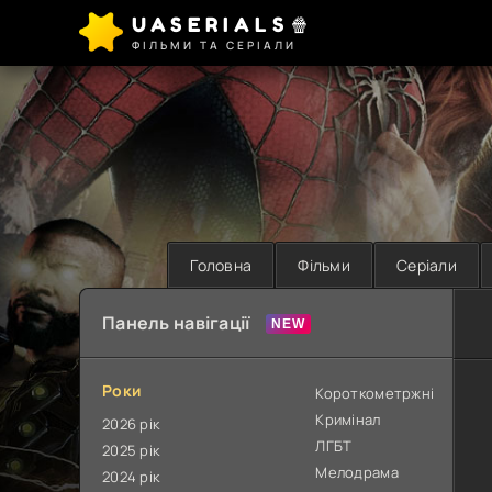
UASERIALS🍿
ФІЛЬМИ ТА СЕРІАЛИ
Головна
Фільми
Серіали
Панель навігації
Роки
Короткометржні
Кримінал
2026 рік
ЛГБТ
2025 рік
Мелодрама
2024 рік