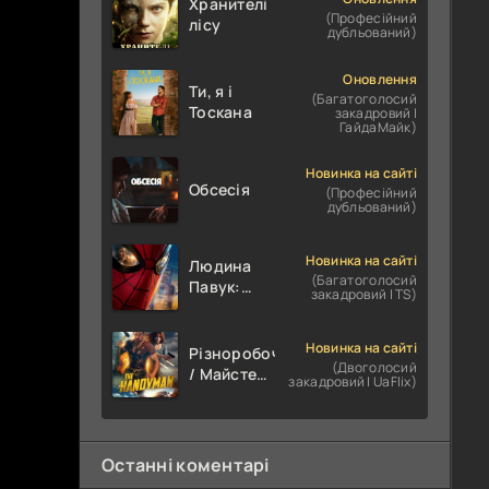
Хранителі
(Професійний
лісу
дубльований)
Оновлення
Ти, я і
(Багатоголосий
Тоскана
закадровий |
ГайдаМайк)
Новинка на сайті
Обсесія
(Професійний
дубльований)
Новинка на сайті
Людина
(Багатоголосий
Павук:
закадровий | TS)
Абсолютно
Новий
День
Новинка на сайті
Різноробочий
(Двоголосий
/ Майстер
закадровий | UaFlix)
на всі руки
Останні коментарі