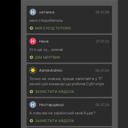
Н
наталка
28.07.26
мені сподобалось
МІЙ СУСІД ТОТОРО
Н
Нана
27.07.26
Хто цю ху....знімає
ДІМ МЕРТВИХ
AdminAdmin
06.07.26
Точно не знаємо, краще запитайте у ТГ
каналі цієї команди що робила Субтитри
ЗАХИСТИТИ АЙДОЛА
Н
Ностардамус
06.07.26
А озвучка на українській мові буде?
ЗАХИСТИТИ АЙДОЛА