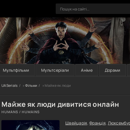
Мультфільми
Мультсеріали
Аніме
Дорами
UASerials
»
Фільми
» Майже як люди
Майже як люди дивитися онлайн
HUMANS / HUMAINS
Швейцарія
,
Франція
,
Люксембу