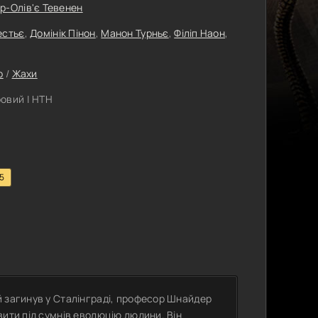
р-Олів'є Тевенен
естьє
,
Домінік Пінон
,
Манон Турньє
,
Філіп Наон
,
р
/
Жахи
овий | НТН
.5
й загинув у Сталінграді, професор Шнайдер
вити під сумнів еволюцію людини. Він