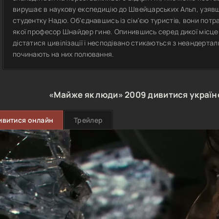
вирушає в наукову експедицію до Швейцарських Альп, узявш
студентку Надю. Об'єднавшись із сім'єю туристів, вони потр
якої професор Шнайдер гине. Опинившись серед дикої місце
дістатися цивілізації і несподівано стикаються з неандертал
починають на них полювання.
«Майже як люди»
2009
дивитися украї
ивитися онлайн
Трейлер