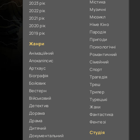
Містика
2023 рік
Музичні
2022 рік
Мюзикл
2021 рік
Німе Кіно
2020 рік
Пародія
2019 рік
Пригоди
Жанри
Психологічні
Анімаційний
Романтичний
Апокаліпсис
Сімейний
Артхаус
Спорт
Біографія
Трагедія
Бойовик
Треш
Вестерн
Трилер
Військовий
Турецькі
Детектив
Жахи
Дорама
Фантастика
Драма
Фентезі
Дитячий
Студія
Документальний