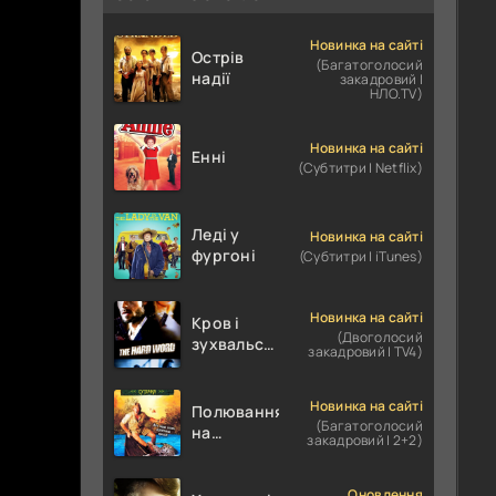
Новинка на сайті
Острів
(Багатоголосий
надії
закадровий |
НЛО.TV)
Новинка на сайті
Енні
(Субтитри | Netflix)
Леді у
Новинка на сайті
фургоні
(Субтитри | iTunes)
Новинка на сайті
Кров і
(Двоголосий
зухвальство
закадровий | TV4)
/ Родинне
пограбування
Новинка на сайті
Полювання
(Багатоголосий
на
закадровий | 2+2)
крокодилів:
Сутичка
Оновлення