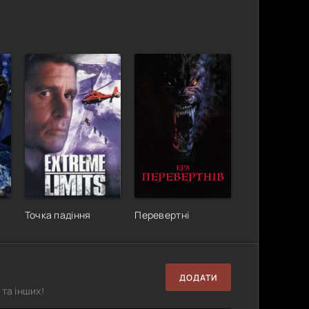
Точка падіння
Перевертні
ДОДАТИ
та інших!