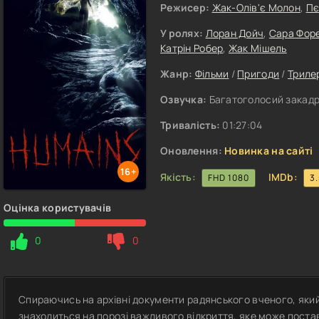
Режисер:
Жак-Олів'є Молон
,
Пє
У ролях:
Лоран Дойч
,
Сара Фор
Катрін Робер
,
Жак Мішель
Жанр:
Фільми
/
Пригоди
/
Триле
Озвучка:
Багатоголосий закадр
Тривалість:
01:27:04
Оновлення:
Новинка на сайті
16+
Якість:
IMDb:
FHD 1080
3
Оцінка користувачів
0
0
Спираючись на архівні документи радянського вченого, яки
знаходиться на порозі важливого відкриття, яке може поста