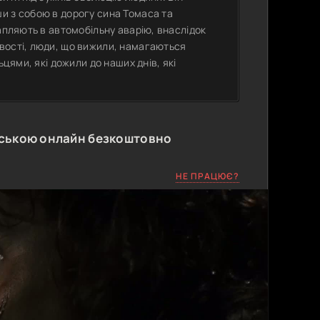
и з собою в дорогу сина Томаса та
апляють в автомобільну аварію, внаслідок
вості, люди, що вижили, намагаються
ьцями, які дожили до наших днів, які
нською онлайн безкоштовно
НЕ ПРАЦЮЄ?