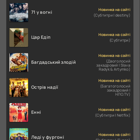
Новинка на сайті
71 у вогні
(Субтитри | destiny)
Новинка на сайті
Цар Едіп
(Субтитри)
Новинка на сайті
(Двоголосий
Багдадський злодій
закадровий | Slava
Radyk & Artymko)
Новинка на сайті
(Багатоголосий
Острів надії
закадровий |
НЛО.TV)
Новинка на сайті
Енні
(Субтитри | Netflix)
Новинка на сайті
Леді у фургоні