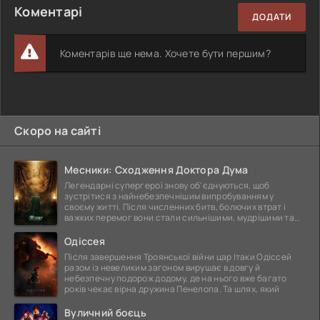
Коментарі
ДОДАТИ
Коментарів ще нема. Хочете бути першим?
Скоро на сайті
Месники: Сходження Доктора Дума
Легендарні супергерої знову об'єднуються, щоб
зустрітися з найнебезпечнішим випробуванням у
своєму житті. Після численних битв, болючих втрат і
важких перемог вони стали сильнішими, мудрішими та
ще
Одіссея
Після завершення Троянської війни цар Ітаки Одіссей
разом із невеликим загоном вирушає в довгу й
небезпечну подорож додому, де на нього вже багато
років чекає вірна дружина Пенелопа. Та шлях, який
Вуличний боєць