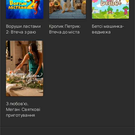
Воруши ластами
Кролик Петрик:
Бетсі машинка-
2: Втеча з раю
Втеча до міста
ведмежа
З любовʼю,
Меган: Святкові
приготування