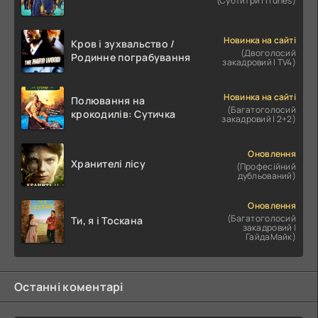
(Субтитри | iTunes)
Новинка на сайті
Кров і зухвальство /
(Двоголосий
Родинне пограбування
закадровий | TV4)
Новинка на сайті
Полювання на
(Багатоголосий
крокодилів: Сутичка
закадровий | 2+2)
Оновлення
Хранителі лісу
(Професійний
дубльований)
Оновлення
(Багатоголосий
Ти, я і Тоскана
закадровий |
ГайдаМайк)
Останні коментарі