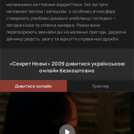
маленькими життєвими відкриттями. Їхні зустрічі
наповнені теплом і затишком, а особливу атмосферу
створюють улюблені домашні улюбленці господині —
лагідна кішка та співоча канарка. Разом вони
перетворюють звичайні дні на маленькі пригоди, даруючи
дівчинці радість, увагу та відчуття справжньої дружби.
«Секрет Ноемі»
2009
дивитися українською
онлайн безкоштовно
Дивитися онлайн
Трейлер