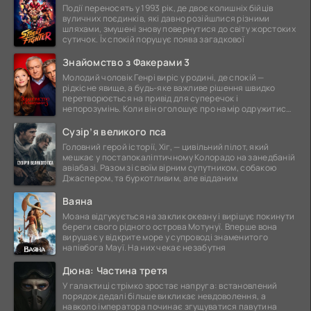
Події переносять у 1993 рік, де двоє колишніх бійців
вуличних поєдинків, які давно розійшлися різними
шляхами, змушені знову повернутися до світу жорстоких
сутичок. Їх спокій порушує поява загадкової
Знайомство з Факерами 3
Молодий чоловік Генрі виріс у родині, де спокій —
рідкісне явище, а будь-яке важливе рішення швидко
перетворюється на привід для суперечок і
непорозумінь. Коли він оголошує про намір одружитися,
це
Сузір’я великого пса
Головний герой історії, Хіг, — цивільний пілот, який
мешкає у постапокаліптичному Колорадо на занедбаній
авіабазі. Разом зі своїм вірним супутником, собакою
Джаспером, та буркотливим, але відданим
Ваяна
Моана відгукується на заклик океану і вирішує покинути
береги свого рідного острова Мотунуї. Вперше вона
вирушає у відкрите море у супроводі знаменитого
напівбога Мауї. На них чекає незабутня
Дюна: Частина третя
У галактиці стрімко зростає напруга: встановлений
порядок дедалі більше викликає невдоволення, а
навколо імператора починає згущуватися павутина