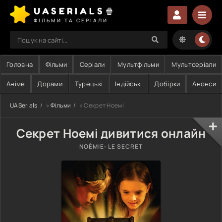
UASERIALS🍿
ФІЛЬМИ ТА СЕРІАЛИ
Головна
Фільми
Серіали
Мультфільми
Мультсеріали
Аніме
Дорами
Турецькі
Індійські
Добірки
Анонси
UASerials
»
Фільми
» Секрет Ноемі
Секрет Ноемі дивитися онлайн
NOÉMIE: LE SECRET