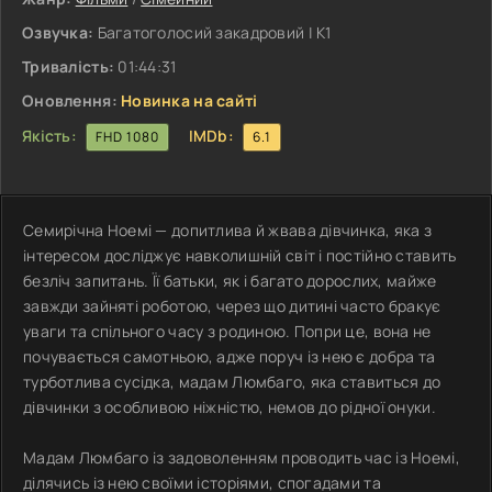
Озвучка:
Багатоголосий закадровий | К1
Тривалість:
01:44:31
Оновлення:
Новинка на сайті
Якість:
IMDb:
FHD 1080
6.1
Семирічна Ноемі — допитлива й жвава дівчинка, яка з
інтересом досліджує навколишній світ і постійно ставить
безліч запитань. Її батьки, як і багато дорослих, майже
завжди зайняті роботою, через що дитині часто бракує
уваги та спільного часу з родиною. Попри це, вона не
почувається самотньою, адже поруч із нею є добра та
турботлива сусідка, мадам Люмбаго, яка ставиться до
дівчинки з особливою ніжністю, немов до рідної онуки.
Мадам Люмбаго із задоволенням проводить час із Ноемі,
ділячись із нею своїми історіями, спогадами та