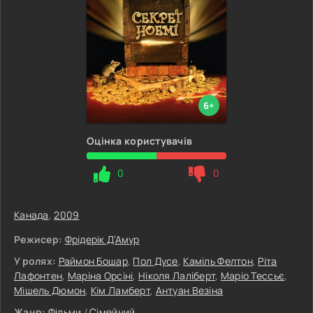
6+
Оцінка користувачів
0
0
Канада
,
2009
Режисер:
Фрідерік Д’Амур
У ролях:
Раймон Бошар
,
Пол Дусе
,
Каміль Фелтон
,
Ріта
Лафонтен
,
Маріна Орсіні
,
Ніколя Лаліберт
,
Маріо Тессьє
,
Мішель Дюмон
,
Кім Ламберт
,
Антуан Везіна
Жанр:
Фільми
/
Сімейний