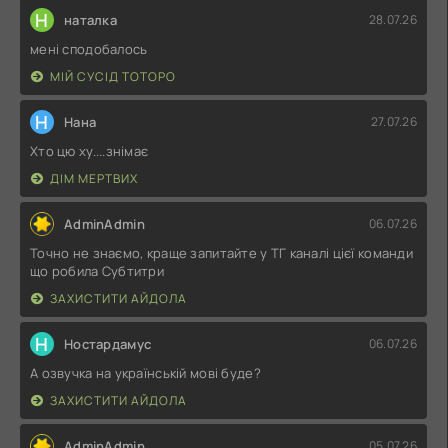
Н
наталка
28.07.26
мені сподобалось
МІЙ СУСІД ТОТОРО
Н
Нана
27.07.26
Хто цю ху....знімає
ДІМ МЕРТВИХ
AdminAdmin
06.07.26
Точно не знаємо, краще запитайте у ТГ каналі цієї команди
що робила Субтитри
ЗАХИСТИТИ АЙДОЛА
Н
Ностардамус
06.07.26
А озвучка на українській мові буде?
ЗАХИСТИТИ АЙДОЛА
AdminAdmin
05.07.26