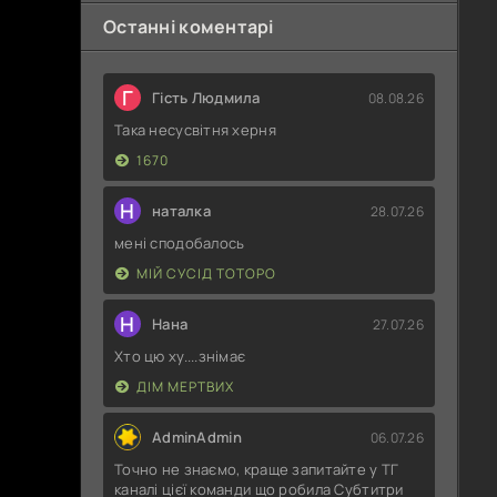
Останні коментарі
Г
Гість Людмила
08.08.26
Така несусвітня херня
1670
Н
наталка
28.07.26
мені сподобалось
МІЙ СУСІД ТОТОРО
Н
Нана
27.07.26
Хто цю ху....знімає
ДІМ МЕРТВИХ
AdminAdmin
06.07.26
Точно не знаємо, краще запитайте у ТГ
каналі цієї команди що робила Субтитри