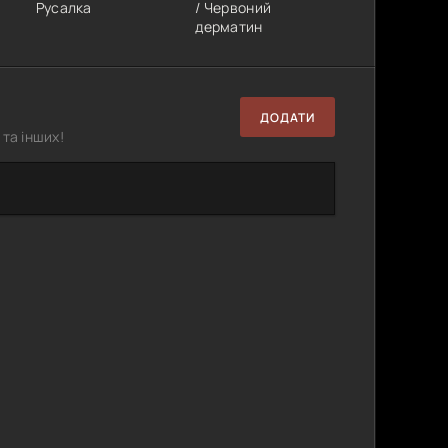
Русалка
/ Червоний
дерматин
ДОДАТИ
та інших!