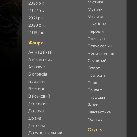
Містика
2023 рік
Музичні
2022 рік
Мюзикл
2021 рік
Німе Кіно
2020 рік
Пародія
2019 рік
Пригоди
Жанри
Психологічні
Анімаційний
Романтичний
Апокаліпсис
Сімейний
Артхаус
Спорт
Біографія
Трагедія
Бойовик
Треш
Вестерн
Трилер
Військовий
Турецькі
Детектив
Жахи
Дорама
Фантастика
Драма
Фентезі
Дитячий
Студія
Документальний