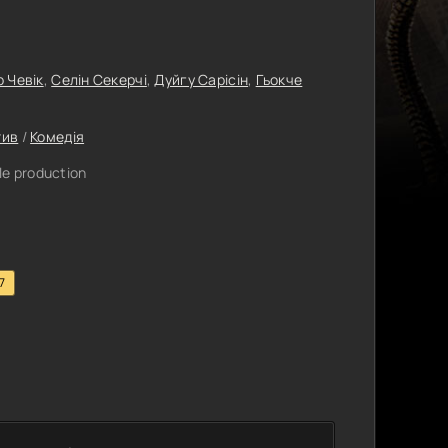
 Чевік
,
Селін Секерчі
,
Дуйгу Сарісін
,
Гьокче
тив
/
Комедія
le production
7