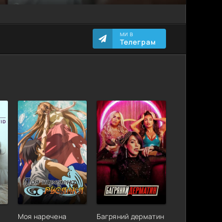
МИ В
Телеграм
Моя наречена
Багряний дерматин