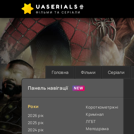
UASERIALS🍿
ФІЛЬМИ ТА СЕРІАЛИ
Головна
Фільми
Серіали
Панель навігації
Роки
Короткометржні
Кримінал
2026 рік
ЛГБТ
2025 рік
Мелодрама
2024 рік