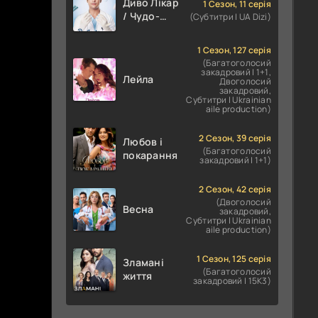
Диво Лікар
1 Сезон, 11 серія
/ Чудо-
(Субтитри | UA Dizi)
лікар
1 Сезон, 127 серія
(Багатоголосий
закадровий | 1+1,
Лейла
Двоголосий
закадровий,
Субтитри | Ukrainian
aile production)
2 Сезон, 39 серія
Любов і
(Багатоголосий
покарання
закадровий | 1+1)
2 Сезон, 42 серія
(Двоголосий
Весна
закадровий,
Субтитри | Ukrainian
aile production)
1 Сезон, 125 серія
Зламані
(Багатоголосий
життя
закадровий | 15K3)