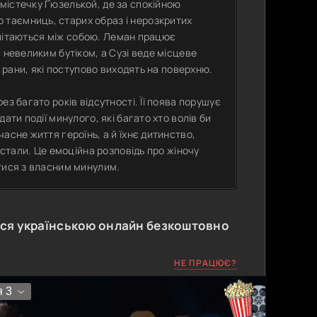
містечку Ґюзелькой, де за спокійною
таємниць, старих образ і нерозкритих
еплітаються між собою. Леман працює
 невеликим бутіком, а Сузі веде місцеве
і рани, які поступово виходять на поверхню.
з багато років відсутності. Її поява порушує
ати події минулого, які багато хто волів би
асне життя героїнь, а й їхнє дитинство,
 стали. Це емоційна розповідь про жіночу
тися з власним минулим.
ся українською онлайн безкоштовно
НЕ ПРАЦЮЄ?