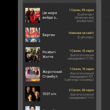
1 Сезон, 93 серія
Це море
(Субтитри |
вийде з
Ukrainian aile
production)
берегів /
Глибоко
закоханий
Новинка на сайті
Берген
(Субтитри)
1 Сезон, 10 серія
Розбиті
(Багатоголосий
Життя
закадровий | СТБ)
1 Сезон, 15 серія
Жорстокий
(Багатоголосий
Стамбул
закадровий | КІТ,
Субтитри | Dizishka)
2 Сезон, 26 серія
1001 ніч
(Багатоголосий
закадровий | 1+1)