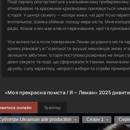
Події серіалу розгортаються у мальовничому прибережному 
атмосферою та красивими краєвидами приховується чимало 
історій. У центрі сюжету — чотири жінки, чиї долі тісно пер
вчителькою, Шахіка обіймає посаду мера міста, Міне володіє
радіо. Кожна з них має власні переживання, мрії та прихован
Усе змінюється після повернення Леман до рідного міста чере
крихку рівновагу в Ґюзелької та змушує мешканців знову згад
залишити забутими. Історія поступово розкриває не лише суч
давні секрети та події, що сформували їх такими, якими вони
дружбу, силу характеру, непрості вибори та спроби примири
«Моя прекрасна помста / Я — Леман»
2025
дивити
ивитися онлайн
Трейлер