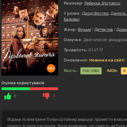
Режисер:
Ребекка Злотовскі
У ролях:
Джоді Фостер
,
Данієль
Байрамі
Жанр:
Фільми
/
Детектив
/
Драм
Озвучка:
Двоголосий закадровий
Тривалість:
01:47:17
Оновлення:
Новинка на сайті
16+
Якість:
IMDb:
FHD 1080
6.
Оцінка користувачів
0
0
Відома психіатриня Ліліан Штайнер вирішує провести власне 
одного зі своїх пацієнтів. Вона впевнена, що смерть не була