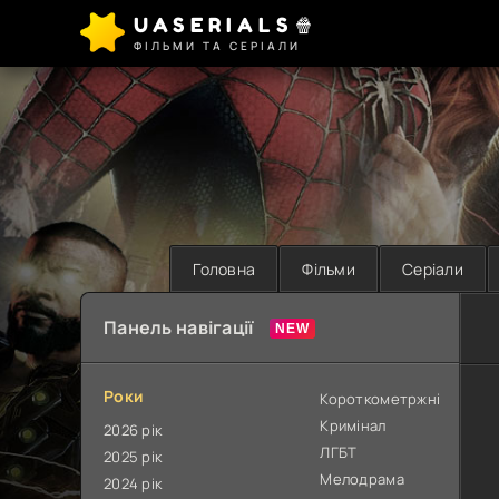
UASERIALS🍿
ФІЛЬМИ ТА СЕРІАЛИ
Головна
Фільми
Серіали
Панель навігації
Роки
Короткометржні
Кримінал
2026 рік
ЛГБТ
2025 рік
Мелодрама
2024 рік