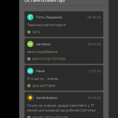
Останні коментарі
Г
Гість Людмила
08.08.26
Така несусвітня херня
1670
Н
наталка
28.07.26
мені сподобалось
МІЙ СУСІД ТОТОРО
Н
Нана
27.07.26
Хто цю ху....знімає
ДІМ МЕРТВИХ
AdminAdmin
06.07.26
Точно не знаємо, краще запитайте у ТГ
каналі цієї команди що робила Субтитри
ЗАХИСТИТИ АЙДОЛА