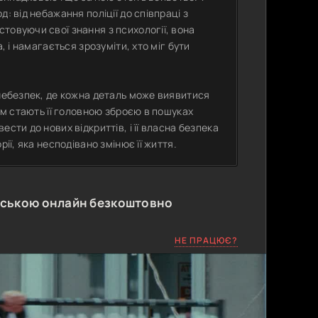
: від небажання поліції до співпраці з
товуючи свої знання з психології, вона
, і намагається зрозуміти, хто міг бути
 небезпек, де кожна деталь може виявитися
ізм стають її головною зброєю в пошуках
сти до нових відкриттів, і її власна безпека
ії, яка несподівано змінює її життя.
нською онлайн безкоштовно
НЕ ПРАЦЮЄ?