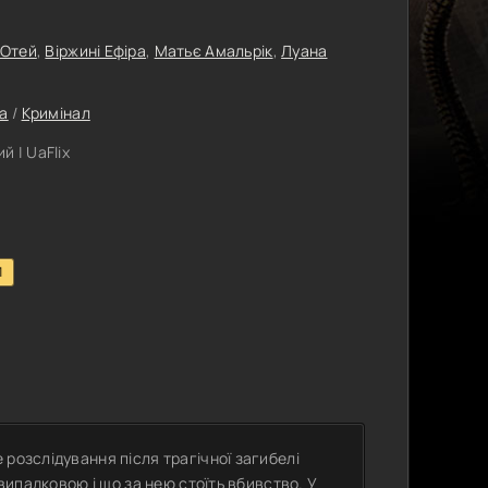
 Отей
,
Віржині Ефіра
,
Матьє Амальрік
,
Луана
а
/
Кримінал
 | UaFlix
1
розслідування після трагічної загибелі
 випадковою і що за нею стоїть вбивство. У