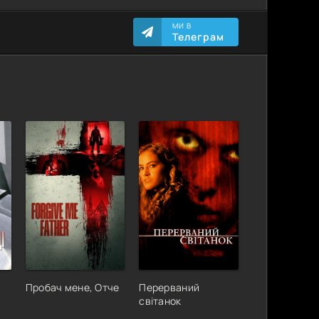
МИ В
Телеграм
Пробач мене, Отче
Перерваний
світанок