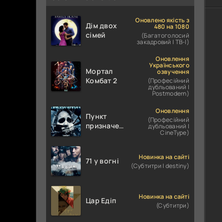
Оновлено якість з
Дім двох
480 на 1080
сімей
(Багатоголосий
закадровий | ТВ-І)
Оновлення
Українського
Мортал
озвучення
Комбат 2
(Професійний
дубльований |
Postmodern)
Оновлення
Пункт
(Професійний
призначення
дубльований |
CineType)
4
Новинка на сайті
71 у вогні
(Субтитри | destiny)
Новинка на сайті
Цар Едіп
(Субтитри)