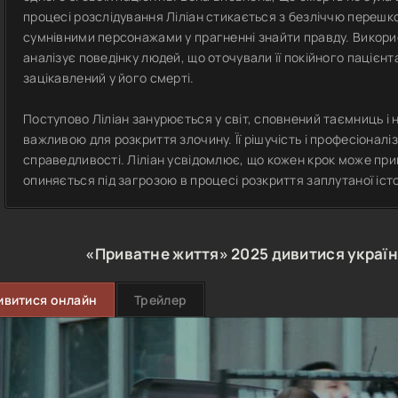
процесі розслідування Ліліан стикається з безліччю перешкод
сумнівними персонажами у прагненні знайти правду. Викорис
аналізує поведінку людей, що оточували її покійного пацієнта
зацікавлений у його смерті.
Поступово Ліліан занурюється у світ, сповнений таємниць і
важливою для розкриття злочину. Її рішучість і професіонал
справедливості. Ліліан усвідомлює, що кожен крок може приве
опиняється під загрозою в процесі розкриття заплутаної істор
«Приватне життя»
2025
дивитися украї
ивитися онлайн
Трейлер