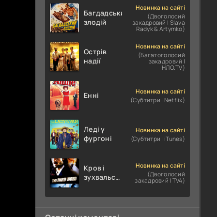
Новинка на сайті
Багдадський
(Двоголосий
злодій
закадровий | Slava
Radyk & Artymko)
Новинка на сайті
Острів
(Багатоголосий
надії
закадровий |
НЛО.TV)
Новинка на сайті
Енні
(Субтитри | Netflix)
Леді у
Новинка на сайті
фургоні
(Субтитри | iTunes)
Новинка на сайті
Кров і
(Двоголосий
зухвальство
закадровий | TV4)
/ Родинне
пограбування