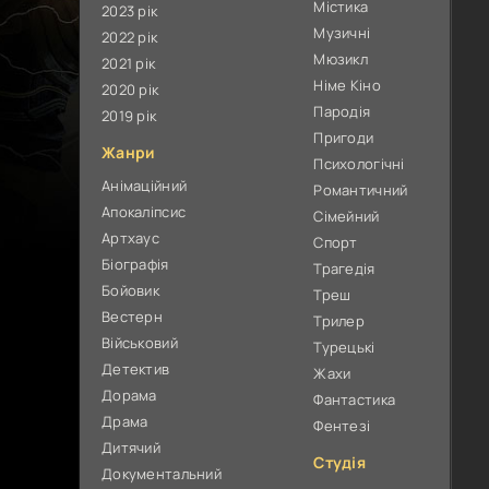
Містика
2023 рік
Музичні
2022 рік
Мюзикл
2021 рік
Німе Кіно
2020 рік
Пародія
2019 рік
Пригоди
Жанри
Психологічні
Анімаційний
Романтичний
Апокаліпсис
Сімейний
Артхаус
Спорт
Біографія
Трагедія
Бойовик
Треш
Вестерн
Трилер
Військовий
Турецькі
Детектив
Жахи
Дорама
Фантастика
Драма
Фентезі
Дитячий
Студія
Документальний