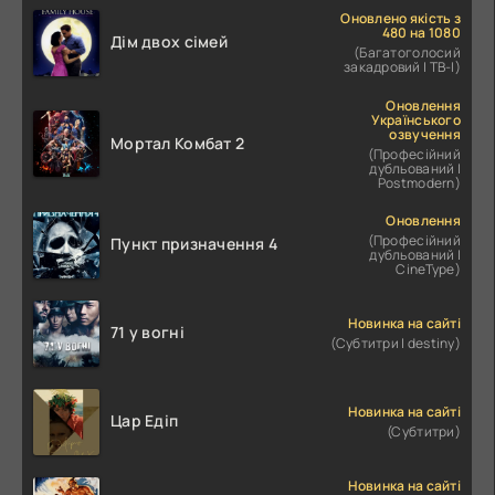
Оновлено якість з
480 на 1080
Дім двох сімей
(Багатоголосий
закадровий | ТВ-І)
Оновлення
Українського
озвучення
Мортал Комбат 2
(Професійний
дубльований |
Postmodern)
Оновлення
(Професійний
Пункт призначення 4
дубльований |
CineType)
Новинка на сайті
71 у вогні
(Субтитри | destiny)
Новинка на сайті
Цар Едіп
(Субтитри)
Новинка на сайті