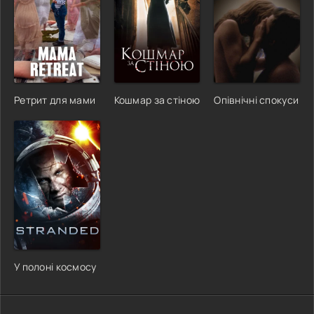
Ретрит для мами
Кошмар за стіною
Опівнічні спокуси
У полоні космосу