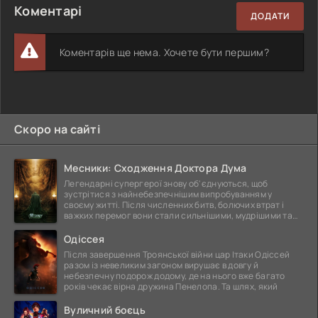
Коментарі
ДОДАТИ
Коментарів ще нема. Хочете бути першим?
Скоро на сайті
Месники: Сходження Доктора Дума
Легендарні супергерої знову об'єднуються, щоб
зустрітися з найнебезпечнішим випробуванням у
своєму житті. Після численних битв, болючих втрат і
важких перемог вони стали сильнішими, мудрішими та
ще
Одіссея
Після завершення Троянської війни цар Ітаки Одіссей
разом із невеликим загоном вирушає в довгу й
небезпечну подорож додому, де на нього вже багато
років чекає вірна дружина Пенелопа. Та шлях, який
Вуличний боєць