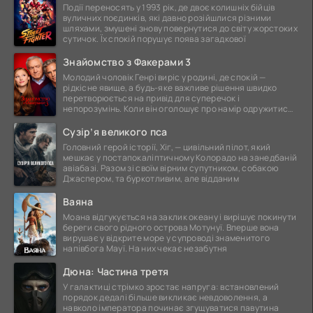
Події переносять у 1993 рік, де двоє колишніх бійців
вуличних поєдинків, які давно розійшлися різними
шляхами, змушені знову повернутися до світу жорстоких
сутичок. Їх спокій порушує поява загадкової
Знайомство з Факерами 3
Молодий чоловік Генрі виріс у родині, де спокій —
рідкісне явище, а будь-яке важливе рішення швидко
перетворюється на привід для суперечок і
непорозумінь. Коли він оголошує про намір одружитися,
це
Сузір’я великого пса
Головний герой історії, Хіг, — цивільний пілот, який
мешкає у постапокаліптичному Колорадо на занедбаній
авіабазі. Разом зі своїм вірним супутником, собакою
Джаспером, та буркотливим, але відданим
Ваяна
Моана відгукується на заклик океану і вирішує покинути
береги свого рідного острова Мотунуї. Вперше вона
вирушає у відкрите море у супроводі знаменитого
напівбога Мауї. На них чекає незабутня
Дюна: Частина третя
У галактиці стрімко зростає напруга: встановлений
порядок дедалі більше викликає невдоволення, а
навколо імператора починає згущуватися павутина