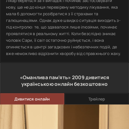
Лікар береться за її випадок і починає застосовувати
нову, ще не до кінця перевірену методику лікування, яка
мала б допомогти розібратися з її страхами та
галюцинаціями. Однак дуже швидко ситуація виходить з-
під контролю: те, що здавалося лише ілюзіями, починає
проявлятися в реальному житті. Коли безслідно зникає
чоловік Сари, її світ остаточно руйнується, і вона
опиняється в центрі загадкових і небезпечних подій, де
вже неможливо відрізнити хворобу від справжнього жаху.
«Оманлива пам'ять»
2009
дивитися
українською онлайн безкоштовно
Дивитися онлайн
Трейлер