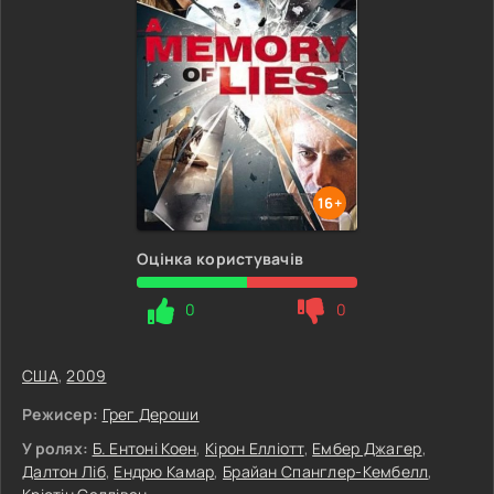
16+
Оцінка користувачів
0
0
США
,
2009
Режисер:
Грег Дероши
У ролях:
Б. Ентоні Коен
,
Кірон Елліотт
,
Ембер Джагер
,
Далтон Ліб
,
Ендрю Камар
,
Брайан Спанглер-Кембелл
,