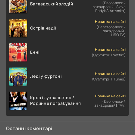
(Двоголосий
Багдадський злодій
закадровий | Slava
Radyk & Artymko)
Новинка на сайті
(Багатоголосий
Острів надії
закадровий |
НЛО.TV)
Новинка на сайті
Енні
(Субтитри | Netflix)
Новинка на сайті
Леді у фургоні
(Субтитри | iTunes)
Новинка на сайті
Кров і зухвальство /
(Двоголосий
Родинне пограбування
закадровий | TV4)
Останні коментарі