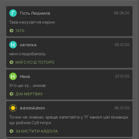
Г
Гість Людмила
08.08.26
Така несусвітня херня
1670
Н
наталка
28.07.26
мені сподобалось
МІЙ СУСІД ТОТОРО
Н
Нана
27.07.26
Хто цю ху....знімає
ДІМ МЕРТВИХ
AdminAdmin
06.07.26
Точно не знаємо, краще запитайте у ТГ каналі цієї команди
що робила Субтитри
ЗАХИСТИТИ АЙДОЛА