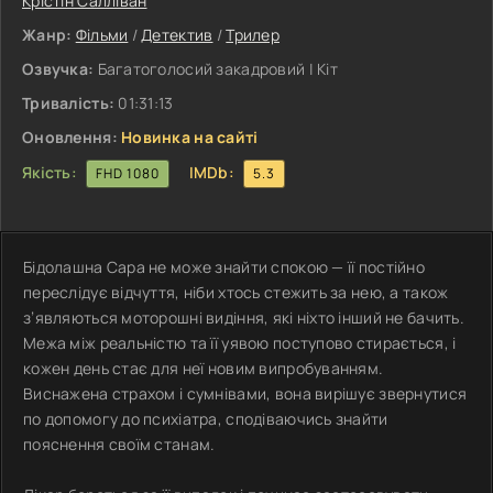
Крістін Салліван
Жанр:
Фільми
/
Детектив
/
Трилер
Озвучка:
Багатоголосий закадровий | Кіт
Тривалість:
01:31:13
Оновлення:
Новинка на сайті
Якість:
IMDb:
FHD 1080
5.3
Бідолашна Сара не може знайти спокою — її постійно
переслідує відчуття, ніби хтось стежить за нею, а також
з’являються моторошні видіння, які ніхто інший не бачить.
Межа між реальністю та її уявою поступово стирається, і
кожен день стає для неї новим випробуванням.
Виснажена страхом і сумнівами, вона вирішує звернутися
по допомогу до психіатра, сподіваючись знайти
пояснення своїм станам.