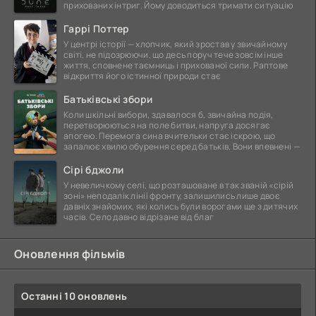
прихованих інтриг. Йому доводиться тримати ситуацію
Гаррі Поттер
У центрі історії — хлопчик, який зростав у звичайному
світі, не підозрюючи, що десь поруч тече зовсім інше
життя, сповнене таємниць і прихованої сили. Раптове
відкриття його істинної природи стає
Батьківські збори
Коли шкільні вибори, здавалося б, звичайна подія,
перетворюються на поле битви, напруга досягає
апогею. Перемога сина вчительки стає іскрою, що
запалює хвилю обурення серед батьків. Вони впевнені —
Сірі бджоли
У невеличкому селі, що розташоване в так званій «сірій
зоні» неподалік лінії фронту, залишились лише двоє
давніх знайомих, які колись були ворогами ще з дитячих
часів. Село давно відрізане від благ
Оновлення фільмів
Останні 10 оновлень