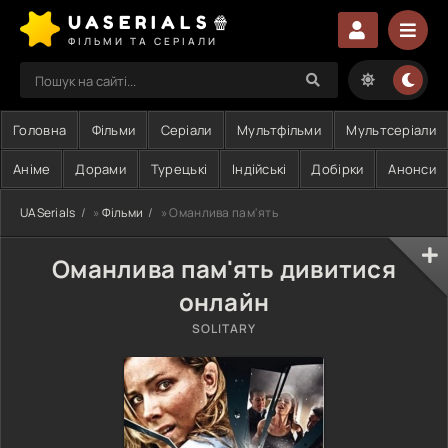
UASERIALS🍿
ФІЛЬМИ ТА СЕРІАЛИ
Головна
Фільми
Серіали
Мультфільми
Мультсеріали
Аніме
Дорами
Турецькі
Індійські
Добірки
Анонси
UASerials
»
Фільми
» Оманлива пам'ять
Оманлива пам'ять дивитися
онлайн
SOLITARY