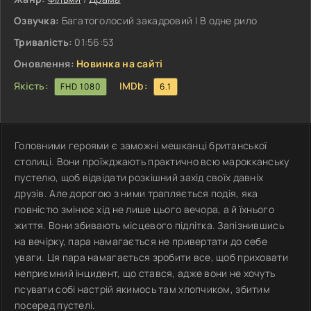
Озвучка:
Багатоголосий закадровий | В одне рило
Тривалість:
01:56:53
Оновлення:
Новинка на сайті
Якість:
IMDb:
FHD 1080
6.1
Головними героями є заможні мешканці британської
столиці. Вони проїжджають практично всю марокканську
пустелю, щоб відвідати розкішний захід своїх давніх
друзів. Але дорогою з ними трапляється подія, яка
повністю змінює хід не лише цього вечора, а й їхнього
життя. Вони збивають місцевого підлітка. Запізнившись
на вечірку, пара намагається не привертати до себе
уваги. Ця пара намагається зробити все, щоб приховати
неприємний інцидент, що стався, адже вони не хочуть
псувати собі настрій якимось там хлопчиком, збитим
посеред пустелі.