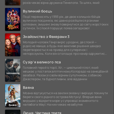
років чекає вірна дружина Пенелопа. Та шлях, який
Вуличний боєць
Події переносять у 1993 рік, де двоє колишніх бійців
вуличних поєдинків, які давно розійшлися різними
шляхами, змушені знову повернутися до світу жорстоких
сутичок. Їх спокій порушує поява загадкової
Знайомство з Факерами 3
Молодий чоловік Генрі виріс у родині, де спокій —
рідкісне явище, а будь-яке важливе рішення швидко
перетворюється на привід для суперечок і
непорозумінь. Коли він оголошує про намір одружитися,
це
Сузір’я великого пса
Головний герой історії, Хіг, — цивільний пілот, який
мешкає у постапокаліптичному Колорадо на занедбаній
авіабазі. Разом зі своїм вірним супутником, собакою
Джаспером, та буркотливим, але відданим
Ваяна
Моана відгукується на заклик океану і вирішує покинути
береги свого рідного острова Мотунуї. Вперше вона
вирушає у відкрите море у супроводі знаменитого
напівбога Мауї. На них чекає незабутня
Дюна: Частина третя