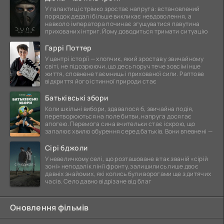
У галактиці стрімко зростає напруга: встановлений
порядок дедалі більше викликає невдоволення, а
навколо імператора починає згущуватися павутина
прихованих інтриг. Йому доводиться тримати ситуацію
Гаррі Поттер
У центрі історії — хлопчик, який зростав у звичайному
світі, не підозрюючи, що десь поруч тече зовсім інше
життя, сповнене таємниць і прихованої сили. Раптове
відкриття його істинної природи стає
Батьківські збори
Коли шкільні вибори, здавалося б, звичайна подія,
перетворюються на поле битви, напруга досягає
апогею. Перемога сина вчительки стає іскрою, що
запалює хвилю обурення серед батьків. Вони впевнені —
Сірі бджоли
У невеличкому селі, що розташоване в так званій «сірій
зоні» неподалік лінії фронту, залишились лише двоє
давніх знайомих, які колись були ворогами ще з дитячих
часів. Село давно відрізане від благ
Оновлення фільмів