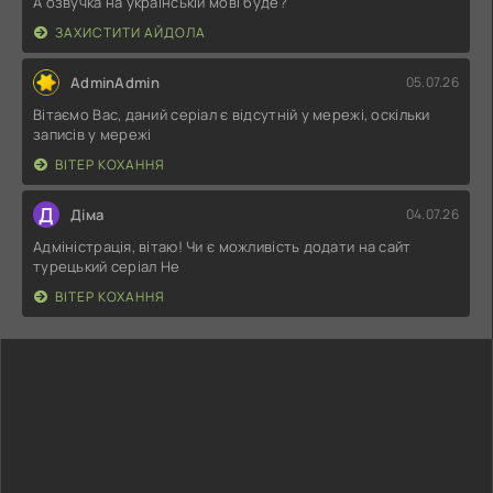
А озвучка на українській мові буде?
ЗАХИСТИТИ АЙДОЛА
AdminAdmin
05.07.26
Вітаємо Вас, даний серіал є відсутній у мережі, оскільки
записів у мережі
ВІТЕР КОХАННЯ
Д
Діма
04.07.26
Адміністрація, вітаю! Чи є можливість додати на сайт
турецький серіал Не
ВІТЕР КОХАННЯ