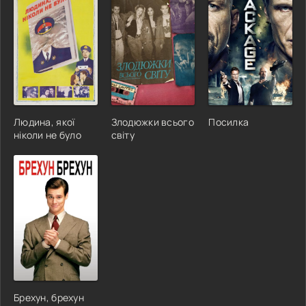
Людина, якої
Злодюжки всього
Посилка
ніколи не було
світу
Брехун, брехун