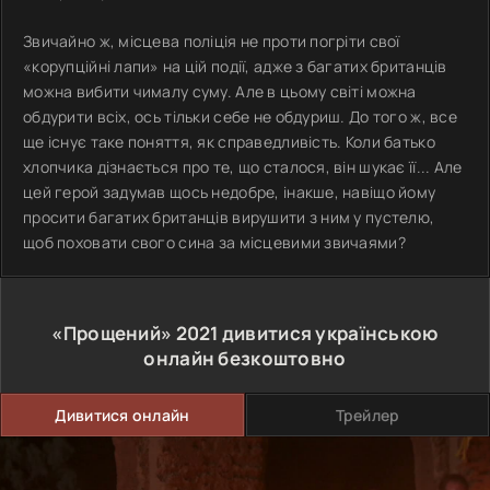
Звичайно ж, місцева поліція не проти погріти свої
«корупційні лапи» на цій події, адже з багатих британців
можна вибити чималу суму. Але в цьому світі можна
обдурити всіх, ось тільки себе не обдуриш. До того ж, все
ще існує таке поняття, як справедливість. Коли батько
хлопчика дізнається про те, що сталося, він шукає її... Але
цей герой задумав щось недобре, інакше, навіщо йому
просити багатих британців вирушити з ним у пустелю,
щоб поховати свого сина за місцевими звичаями?
«Прощений»
2021
дивитися українською
онлайн безкоштовно
Дивитися онлайн
Трейлер