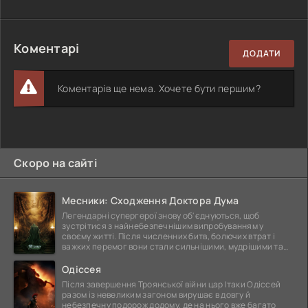
Коментарі
ДОДАТИ
Коментарів ще нема. Хочете бути першим?
Скоро на сайті
Месники: Сходження Доктора Дума
Легендарні супергерої знову об'єднуються, щоб
зустрітися з найнебезпечнішим випробуванням у
своєму житті. Після численних битв, болючих втрат і
важких перемог вони стали сильнішими, мудрішими та
ще
Одіссея
Після завершення Троянської війни цар Ітаки Одіссей
разом із невеликим загоном вирушає в довгу й
небезпечну подорож додому, де на нього вже багато