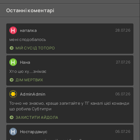
Останні коментарі
Н
наталка
28.07.26
мені сподобалось
МІЙ СУСІД ТОТОРО
Н
Нана
27.07.26
Хто цю ху....знімає
ДІМ МЕРТВИХ
AdminAdmin
06.07.26
Точно не знаємо, краще запитайте у ТГ каналі цієї команди
що робила Субтитри
ЗАХИСТИТИ АЙДОЛА
Н
Ностардамус
06.07.26