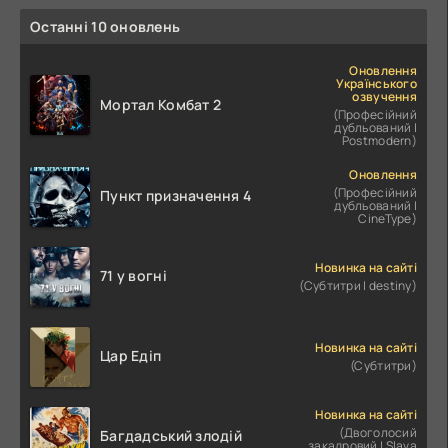
Останні 10 оновлень
Оновлення
Українського
озвучення
Мортал Комбат 2
(Професійний
дубльований |
Postmodern)
Оновлення
(Професійний
Пункт призначення 4
дубльований |
CineType)
Новинка на сайті
71 у вогні
(Субтитри | destiny)
Новинка на сайті
Цар Едіп
(Субтитри)
Новинка на сайті
(Двоголосий
Багдадський злодій
закадровий | Slava