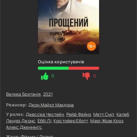
16+
Оцінка користувачів
0
0
Велика Британія
,
2021
Режисер:
Джон Майкл Макдона
У ролях:
Джессіка Честейн
,
Рейф Файнз
,
Метт Сміт
,
Калеб
Лендрі Джонс
,
Еббі Лі
,
Крістофер Еботт
,
Марі-Жозе Кроз
,
Алекс Дженнінґс
Жанр:
Фільми
/
Драма