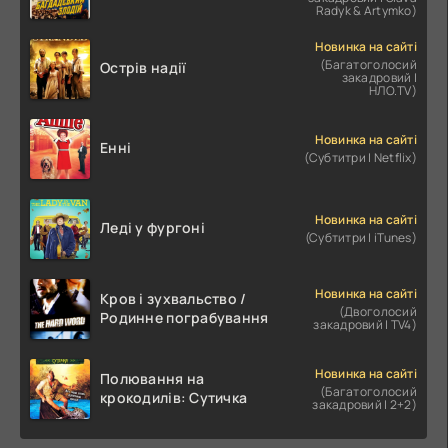
Radyk & Artymko)
Новинка на сайті
(Багатоголосий
Острів надії
закадровий |
НЛО.TV)
Новинка на сайті
Енні
(Субтитри | Netflix)
Новинка на сайті
Леді у фургоні
(Субтитри | iTunes)
Новинка на сайті
Кров і зухвальство /
(Двоголосий
Родинне пограбування
закадровий | TV4)
Новинка на сайті
Полювання на
(Багатоголосий
крокодилів: Сутичка
закадровий | 2+2)