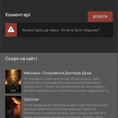
Коментарі
ДОДАТИ
Коментарів ще нема. Хочете бути першим?
Скоро на сайті
Месники: Сходження Доктора Дума
Легендарні супергерої знову об'єднуються, щоб
зустрітися з найнебезпечнішим випробуванням у
своєму житті. Після численних битв, болючих втрат і
важких перемог вони стали сильнішими, мудрішими та
ще
Одіссея
Після завершення Троянської війни цар Ітаки Одіссей
разом із невеликим загоном вирушає в довгу й
небезпечну подорож додому, де на нього вже багато
років чекає вірна дружина Пенелопа. Та шлях, який