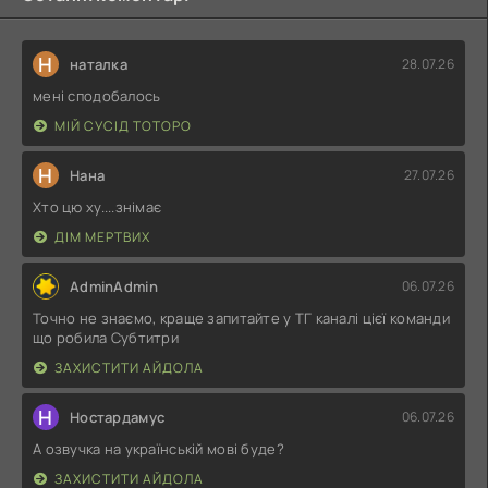
Н
наталка
28.07.26
мені сподобалось
МІЙ СУСІД ТОТОРО
Н
Нана
27.07.26
Хто цю ху....знімає
ДІМ МЕРТВИХ
AdminAdmin
06.07.26
Точно не знаємо, краще запитайте у ТГ каналі цієї команди
що робила Субтитри
ЗАХИСТИТИ АЙДОЛА
Н
Ностардамус
06.07.26
А озвучка на українській мові буде?
ЗАХИСТИТИ АЙДОЛА