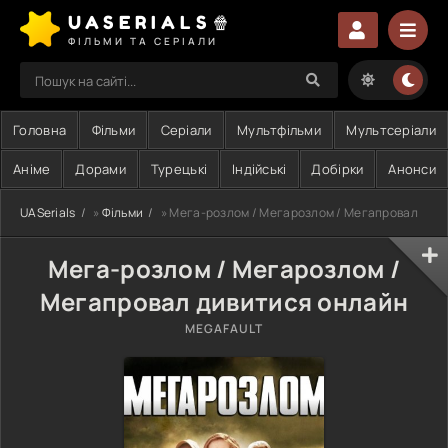
UASERIALS🍿
ФІЛЬМИ ТА СЕРІАЛИ
Головна
Фільми
Серіали
Мультфільми
Мультсеріали
Аніме
Дорами
Турецькі
Індійські
Добірки
Анонси
UASerials
»
Фільми
» Мега-розлом / Мегарозлом / Мегапровал
Мега-розлом / Мегарозлом /
Мегапровал дивитися онлайн
MEGAFAULT