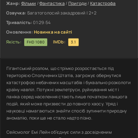
Жанр:
Фільми
/
Фантастика
/
Пригоди
/
Катастрофа
Озвучка:
Багатоголосий закадровий | 2+2
Тривалість:
01:29:54
Оновлення:
Новинка на сайті
Якість:
IMDb:
FHD 1080
3.1
Гігантський розлом, що стрімко розростається під
територією Сполучених Штатів, загрожує обернутися
катастрофою небачених масштабів і буквально розколоти
країну навпіл. Потужні землетруси, руйнування міст і
паніка серед населення стають лише початком ланцюга
подій, який може призвести до повного хаосу. Уряд і
науковці намагаються знайти спосіб зупинити природну
аномалію, поки ще не стало надто пізно.
Сейсмолог Емі Лейн об’єднує сили з досвідченим