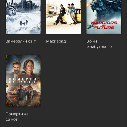
Замерзлий світ
Маскарад
Воїни
майбутнього
Померти на
самоті