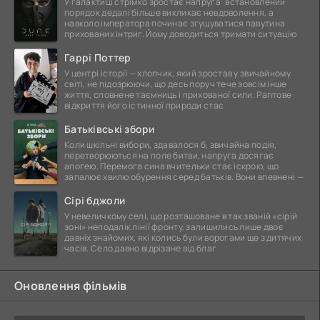
У галактиці стрімко зростає напруга: встановлений
порядок дедалі більше викликає невдоволення, а
навколо імператора починає згущуватися павутина
прихованих інтриг. Йому доводиться тримати ситуацію
Гаррі Поттер
У центрі історії — хлопчик, який зростав у звичайному
світі, не підозрюючи, що десь поруч тече зовсім інше
життя, сповнене таємниць і прихованої сили. Раптове
відкриття його істинної природи стає
Батьківські збори
Коли шкільні вибори, здавалося б, звичайна подія,
перетворюються на поле битви, напруга досягає
апогею. Перемога сина вчительки стає іскрою, що
запалює хвилю обурення серед батьків. Вони впевнені —
Сірі бджоли
У невеличкому селі, що розташоване в так званій «сірій
зоні» неподалік лінії фронту, залишились лише двоє
давніх знайомих, які колись були ворогами ще з дитячих
часів. Село давно відрізане від благ
Оновлення фільмів