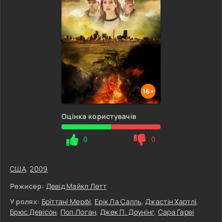
16+
Оцінка користувачів
0
0
США
,
2009
Режисер:
Девід Майкл Летт
У ролях:
Бріттані Мерфі
,
Ерік Ла Салль
,
Джастін Хартлі
,
Брюс Девісон
,
Пол Логан
,
Джек П. Доунінг
,
Сара Гарві