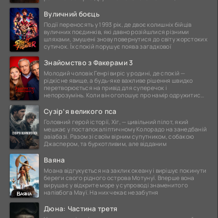
Вуличний боєць
Події переносять у 1993 рік, де двоє колишніх бійців
вуличних поєдинків, які давно розійшлися різними
шляхами, змушені знову повернутися до світу жорстоких
сутичок. Їх спокій порушує поява загадкової
Знайомство з Факерами 3
Молодий чоловік Генрі виріс у родині, де спокій —
рідкісне явище, а будь-яке важливе рішення швидко
перетворюється на привід для суперечок і
непорозумінь. Коли він оголошує про намір одружитися,
це
Сузір’я великого пса
Головний герой історії, Хіг, — цивільний пілот, який
мешкає у постапокаліптичному Колорадо на занедбаній
авіабазі. Разом зі своїм вірним супутником, собакою
Джаспером, та буркотливим, але відданим
Ваяна
Моана відгукується на заклик океану і вирішує покинути
береги свого рідного острова Мотунуї. Вперше вона
вирушає у відкрите море у супроводі знаменитого
напівбога Мауї. На них чекає незабутня
Дюна: Частина третя