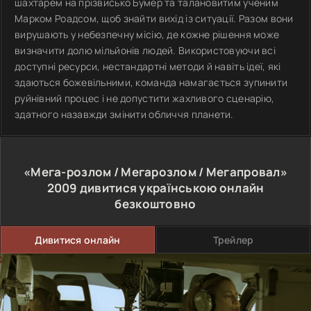
шахтарем на прізвисько Бумер та талановитим ученим
Марком Роадсом, щоб знайти вихід із ситуації. Разом вони
вирушають у небезпечну місію, де кожне рішення може
визначити долю мільйонів людей. Використовуючи всі
доступні ресурси, нестандартні методи й навіть ідеї, які
здаються божевільними, команда намагається зупинити
руйнівний процес і не допустити жахливого сценарію,
здатного назавжди змінити обличчя планети.
«Мега-розлом / Мегарозлом / Мегапровал»
2009
дивитися українською онлайн
безкоштовно
Дивитися онлайн
Трейлер