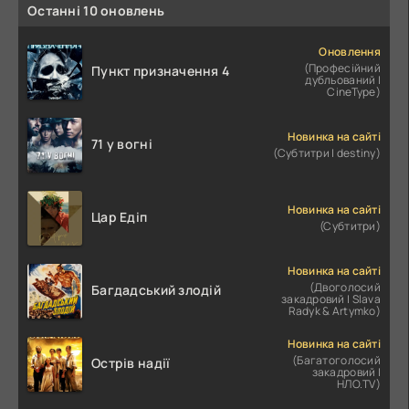
Останні 10 оновлень
Оновлення
(Професійний
Пункт призначення 4
дубльований |
CineType)
Новинка на сайті
71 у вогні
(Субтитри | destiny)
Новинка на сайті
Цар Едіп
(Субтитри)
Новинка на сайті
(Двоголосий
Багдадський злодій
закадровий | Slava
Radyk & Artymko)
Новинка на сайті
(Багатоголосий
Острів надії
закадровий |
НЛО.TV)