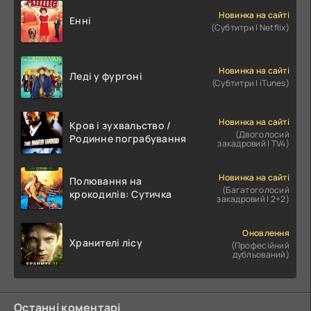
Новинка на сайті
Енні
(Субтитри | Netflix)
Новинка на сайті
Леді у фургоні
(Субтитри | iTunes)
Новинка на сайті
Кров і зухвальство /
(Двоголосий
Родинне пограбування
закадровий | TV4)
Новинка на сайті
Полювання на
(Багатоголосий
крокодилів: Сутичка
закадровий | 2+2)
Оновлення
Хранителі лісу
(Професійний
дубльований)
Останні коментарі