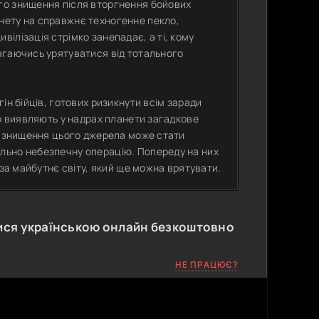
го знищення після вторгнення бойових
нету на справжнє техногенне пекло,
ілізація стрімко занепадає, а ті, кому
агаючись урятуватися від тотального
ін бійців, готових ризикнути всім заради
во виявляють у надрах планети загадкове
що знищення цього джерела може стати
льно небезпечну операцію. Попереду на них
 за майбутнє світу, який ще можна врятувати.
ся українською онлайн безкоштовно
НЕ ПРАЦЮЄ?