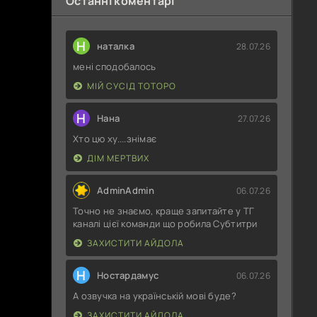
Останні коментарі
Н
наталка
28.07.26
мені сподобалось
МІЙ СУСІД ТОТОРО
Н
Нана
27.07.26
Хто цю ху....знімає
ДІМ МЕРТВИХ
AdminAdmin
06.07.26
Точно не знаємо, краще запитайте у ТГ
каналі цієї команди що робила Субтитри
ЗАХИСТИТИ АЙДОЛА
Н
Ностардамус
06.07.26
А озвучка на українській мові буде?
ЗАХИСТИТИ АЙДОЛА