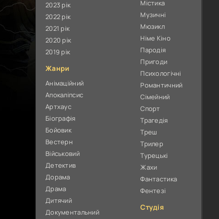
Містика
2023 рік
Музичні
2022 рік
Мюзикл
2021 рік
Німе Кіно
2020 рік
Пародія
2019 рік
Пригоди
Жанри
Психологічні
Анімаційний
Романтичний
Апокаліпсис
Сімейний
Артхаус
Спорт
Біографія
Трагедія
Бойовик
Треш
Вестерн
Трилер
Військовий
Турецькі
Детектив
Жахи
Дорама
Фантастика
Драма
Фентезі
Дитячий
Студія
Документальний