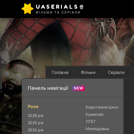
UASERIALS🍿
ФІЛЬМИ ТА СЕРІАЛИ
Головна
Фільми
Серіали
Панель навігації
Роки
Короткометржні
Кримінал
2026 рік
ЛГБТ
2025 рік
Мелодрама
2024 рік