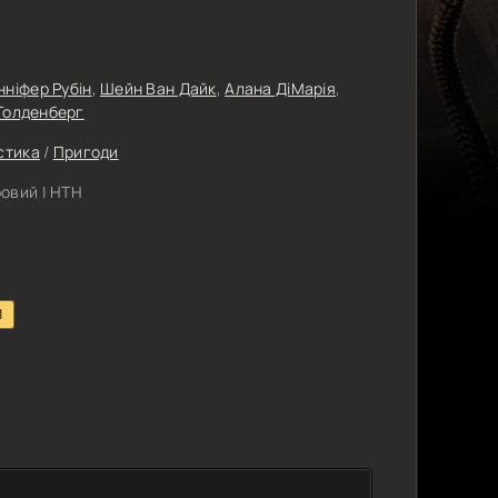
ніфер Рубін
,
Шейн Ван Дайк
,
Алана ДіМарія
,
Голденберг
стика
/
Пригоди
овий | НТН
1