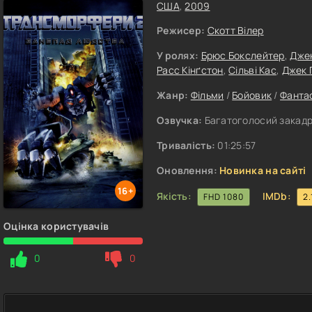
США
,
2009
Режисер:
Скотт Вілер
У ролях:
Брюс Бокслейтер
,
Джен
Расс Кінґстон
,
Сільві Кас
,
Джек 
Жанр:
Фільми
/
Бойовик
/
Фанта
Озвучка:
Багатоголосий закадр
Тривалість:
01:25:57
Оновлення:
Новинка на сайті
16+
Якість:
IMDb:
FHD 1080
2.
Оцінка користувачів
0
0