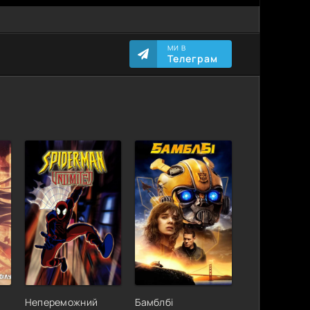
МИ В
Телеграм
Непереможний
Бамблбі