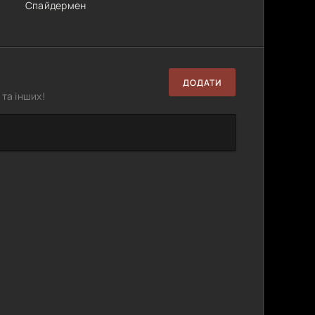
Спайдермен
ДОДАТИ
та інших!