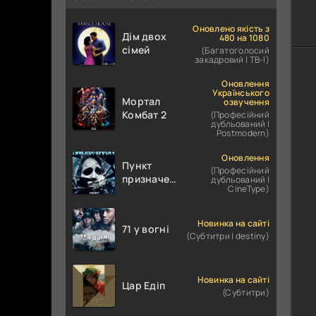
Оновлено якість з
Дім двох
480 на 1080
сімей
(Багатоголосий
закадровий | ТВ-І)
Оновлення
Українського
Мортал
озвучення
Комбат 2
(Професійний
дубльований |
Postmodern)
Оновлення
Пункт
(Професійний
призначення
дубльований |
CineType)
4
Новинка на сайті
71 у вогні
(Субтитри | destiny)
Новинка на сайті
Цар Едіп
(Субтитри)