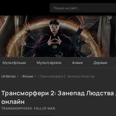
Мультфільми
Мультсеріали
Аніме
Дорами
UASerials
»
Фільми
» Трансморфери 2: Занепад Людства
Трансморфери 2: Занепад Людства
онлайн
TRANSMORPHERS: FALL OF MAN