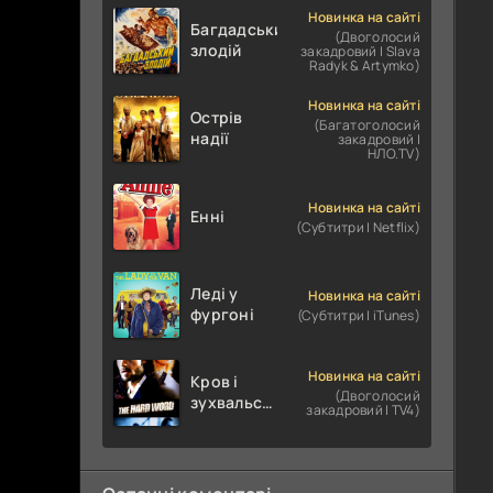
Новинка на сайті
Багдадський
(Двоголосий
злодій
закадровий | Slava
Radyk & Artymko)
Новинка на сайті
Острів
(Багатоголосий
надії
закадровий |
НЛО.TV)
Новинка на сайті
Енні
(Субтитри | Netflix)
Леді у
Новинка на сайті
фургоні
(Субтитри | iTunes)
Новинка на сайті
Кров і
(Двоголосий
зухвальство
закадровий | TV4)
/ Родинне
пограбування