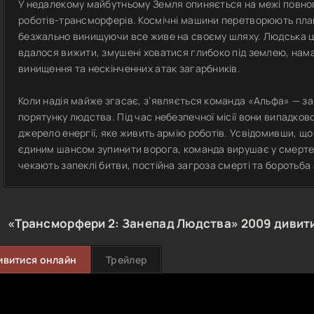
У недалекому майбутньому Земля опиняється на межі повно
роботів-трансморферів. Космічні машини перетворюють пла
безжально винищуючи все живе на своєму шляху. Людська цив
вдалося вижити, змушені ховатися глибоко під землею, нам
винищення та нескінченних атак загарбників.
Коли надія майже згасає, з’являється команда «Альфа» — заг
порятунку людства. Під час небезпечної місії вони випадко
джерело енергії, яке живить армію роботів. Усвідомивши, 
єдиним шансом зупинити ворога, команда вирушає у смерте
чекають запеклі битви, постійна загроза смерті та боротьба
«Трансморфери 2: Занепад Людства»
2009
дивити
ивитися онлайн
Трейлер