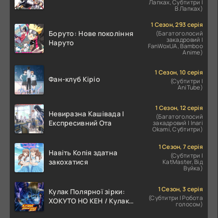
Лапках, Субтитри |
В Лапках)
1 Сезон, 293 серія
Боруто: Нове покоління
(Багатоголосий
закадровий |
Наруто
FanWoxUA, Bamboo
Anime)
1 Сезон, 10 серія
Фан-клуб Кіріо
(Субтитри |
AniTube)
1 Сезон, 12 серія
Невиразна Кашівада І
(Багатоголосий
Експресивний Ота
закадровий | Inari
Okami, Субтитри)
1 Сезон, 7 серія
Навіть Копія здатна
(Субтитри |
закохатися
KatMaster, Від
Вуйка)
1 Сезон, 3 серія
Кулак Полярної зірки:
(Субтитри | Робота
ХОКУТО НО КЕН / Кулак
голосом)
Північної Зорі