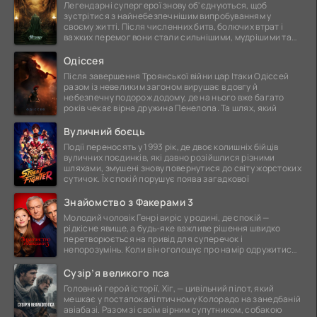
Легендарні супергерої знову об'єднуються, щоб
зустрітися з найнебезпечнішим випробуванням у
своєму житті. Після численних битв, болючих втрат і
важких перемог вони стали сильнішими, мудрішими та
ще
Одіссея
Після завершення Троянської війни цар Ітаки Одіссей
разом із невеликим загоном вирушає в довгу й
небезпечну подорож додому, де на нього вже багато
років чекає вірна дружина Пенелопа. Та шлях, який
Вуличний боєць
Події переносять у 1993 рік, де двоє колишніх бійців
вуличних поєдинків, які давно розійшлися різними
шляхами, змушені знову повернутися до світу жорстоких
сутичок. Їх спокій порушує поява загадкової
Знайомство з Факерами 3
Молодий чоловік Генрі виріс у родині, де спокій —
рідкісне явище, а будь-яке важливе рішення швидко
перетворюється на привід для суперечок і
непорозумінь. Коли він оголошує про намір одружитися,
це
Сузір’я великого пса
Головний герой історії, Хіг, — цивільний пілот, який
мешкає у постапокаліптичному Колорадо на занедбаній
авіабазі. Разом зі своїм вірним супутником, собакою