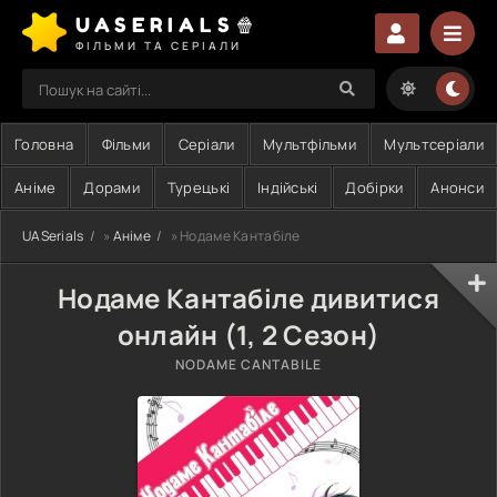
UASERIALS🍿
ФІЛЬМИ ТА СЕРІАЛИ
Головна
Фільми
Серіали
Мультфільми
Мультсеріали
Аніме
Дорами
Турецькі
Індійські
Добірки
Анонси
UASerials
»
Аніме
» Нодаме Кантабіле
Нодаме Кантабіле дивитися
онлайн (1, 2 Сезон)
NODAME CANTABILE