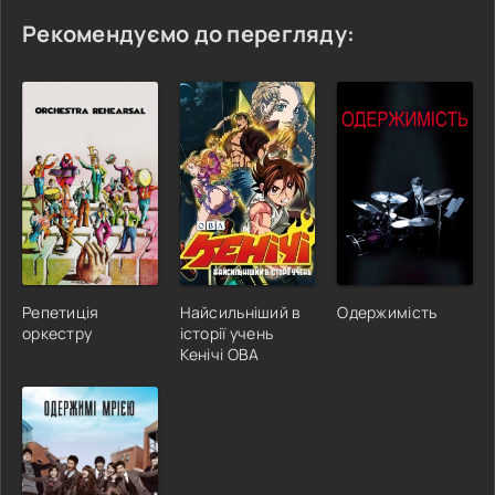
Рекомендуємо до перегляду:
Репетиція
Найсильніший в
Одержимість
оркестру
історії учень
Кенічі ОВА