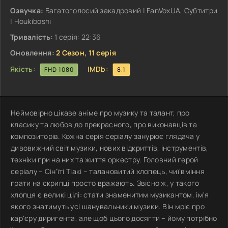
Озвучка:
Багатоголосий закадровий | FanVoxUA, Субтитри
| Houkiboshi
Тривалість:
1 серія: 22:36
Оновлення:
2 Сезон, 11 серія
Якість:
IMDb:
FHD 1080
8.1
Неймовірно цікаве аніме про музику та талант, про
класику та любов до прекрасного, про виконавців та
композиторів. Кожна серія серіалу занурює глядача у
дивовижний світ музики, нових відкриттів, інструментів,
техніки гри на них та життя оркестру. Головний герой
серіалу – Сін'їті Тіакі – талановитий хлопець, чиї вміння
грати на скрипці просто вражають. Звісно ж, у такого
хлопця є великі цілі: стати знаменитим музикантом, ім'я
якого знатимуть усі шанувальники музики. Він мріє про
кар'єру диригента, але щоб цього досягти – йому потрібно