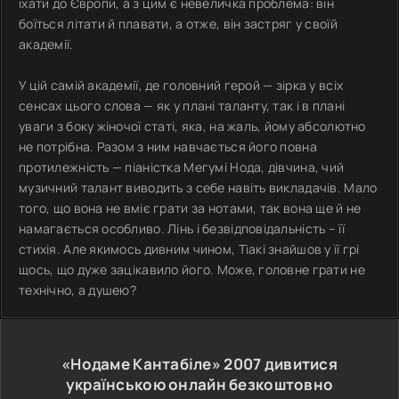
їхати до Європи, а з цим є невеличка проблема: він
боїться літати й плавати, а отже, він застряг у своїй
академії.
У цій самій академії, де головний герой — зірка у всіх
сенсах цього слова — як у плані таланту, так і в плані
уваги з боку жіночої статі, яка, на жаль, йому абсолютно
не потрібна. Разом з ним навчається його повна
протилежність — піаністка Мегумі Нода, дівчина, чий
музичний талант виводить з себе навіть викладачів. Мало
того, що вона не вміє грати за нотами, так вона ще й не
намагається особливо. Лінь і безвідповідальність – її
стихія. Але якимось дивним чином, Тіакі знайшов у її грі
щось, що дуже зацікавило його. Може, головне грати не
технічно, а душею?
«Нодаме Кантабіле»
2007
дивитися
українською онлайн безкоштовно