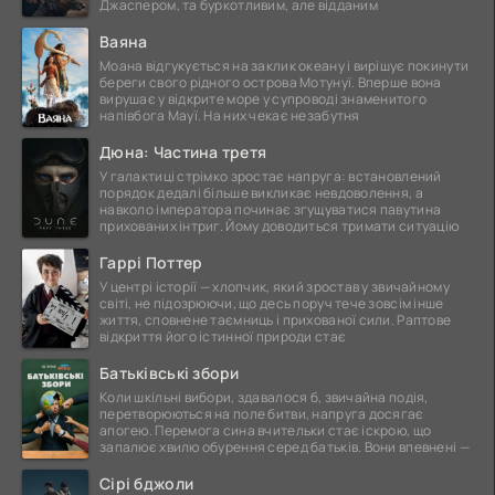
Джаспером, та буркотливим, але відданим
Ваяна
Моана відгукується на заклик океану і вирішує покинути
береги свого рідного острова Мотунуї. Вперше вона
вирушає у відкрите море у супроводі знаменитого
напівбога Мауї. На них чекає незабутня
Дюна: Частина третя
У галактиці стрімко зростає напруга: встановлений
порядок дедалі більше викликає невдоволення, а
навколо імператора починає згущуватися павутина
прихованих інтриг. Йому доводиться тримати ситуацію
Гаррі Поттер
У центрі історії — хлопчик, який зростав у звичайному
світі, не підозрюючи, що десь поруч тече зовсім інше
життя, сповнене таємниць і прихованої сили. Раптове
відкриття його істинної природи стає
Батьківські збори
Коли шкільні вибори, здавалося б, звичайна подія,
перетворюються на поле битви, напруга досягає
апогею. Перемога сина вчительки стає іскрою, що
запалює хвилю обурення серед батьків. Вони впевнені —
Сірі бджоли