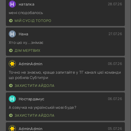
Н
наталка
28.07.26
мені сподобалось
МІЙ СУСІД ТОТОРО
Н
Нана
27.07.26
Хто цю ху....знімає
ДІМ МЕРТВИХ
AdminAdmin
06.07.26
Точно не знаємо, краще запитайте у ТГ каналі цієї команди
що робила Субтитри
ЗАХИСТИТИ АЙДОЛА
Н
Ностардамус
06.07.26
А озвучка на українській мові буде?
ЗАХИСТИТИ АЙДОЛА
AdminAdmin
05.07.26