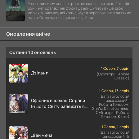
У невеличкому селі, що розташоване в так званій «сірій
зоні» неподалік лінії фронту, залишились лише двоє
давніх знайомих, які колись були ворогами ще з дитячих
часів. Село давно відрізане від благ
Оновлення аніме
Останні 10 оновлень
1 Сезон, 7 серія
Дзіпанґ
(Субтитри | Anime
Classic)
1 Сезон, 13 серія
(Багатоголосий
Офісник в ісекаї: Справи
закадровий |
Робота Голосом,
Іншого Світу залежать від
ShiWa & Kioto anime,
Корпоративного Раба
Субтитри | Робота
Голосом, Кіото)
1 Сезон, 1 серія
(Багатоголосий
Діви меча
закадровий | В