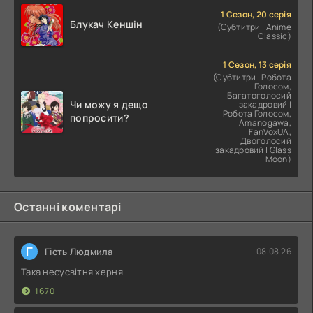
1 Сезон, 20 серія
Блукач Кеншін
(Субтитри | Anime
Classic)
1 Сезон, 13 серія
(Субтитри | Робота
Голосом,
Багатоголосий
Чи можу я дещо
закадровий |
Робота Голосом,
попросити?
Amanogawa,
FanVoxUA,
Двоголосий
закадровий | Glass
Moon)
Останні коментарі
Г
Гість Людмила
08.08.26
Така несусвітня херня
1670