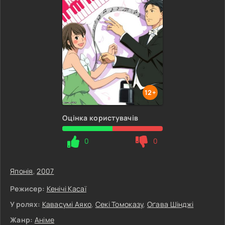
12+
Оцінка користувачів
0
0
Японія
,
2007
Режисер:
Кенічі Касаї
У ролях:
Кавасумі Аяко
,
Секі Томоказу
,
Оґава Шінджі
Жанр:
Аніме