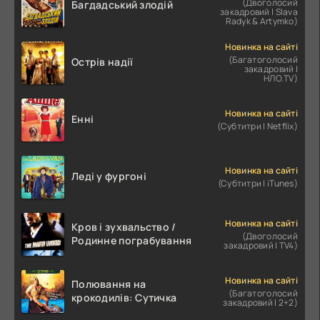
(Двоголосий
Багдадський злодій
закадровий | Slava
Radyk & Artymko)
Новинка на сайті
(Багатоголосий
Острів надії
закадровий |
НЛО.TV)
Новинка на сайті
Енні
(Субтитри | Netflix)
Новинка на сайті
Леді у фургоні
(Субтитри | iTunes)
Новинка на сайті
Кров і зухвальство /
(Двоголосий
Родинне пограбування
закадровий | TV4)
Новинка на сайті
Полювання на
(Багатоголосий
крокодилів: Сутичка
закадровий | 2+2)