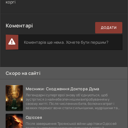
коргі
Коментарі
ДОДАТИ
Коментарів ще нема. Хочете бути першим?
Скоро на сайті
Месники: Сходження Доктора Дума
Легендарні супергерої знову об'єднуються, щоб
зустрітися з найнебезпечнішим випробуванням у
своєму житті. Після численних битв, болючих втрат і
важких перемог вони стали сильнішими, мудрішими та
ще
Одіссея
Після завершення Троянської війни цар Ітаки Одіссей
разом із невеликим загоном вирушає в довгу й