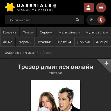
UASERIALS🍿
ФІЛЬМИ ТА СЕРІАЛИ
Головна
Фільми
Серіали
Мультфільми
Мультсеріали
Аніме
Дорами
Турецькі
Індійські
Добірки
Анонси
UASerials
»
Фільми
» Трезор
Трезор дивитися онлайн
TRESOR