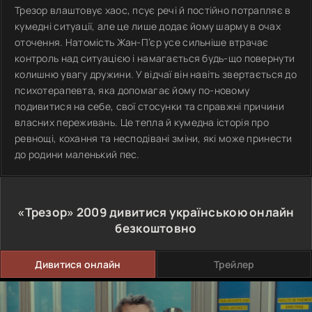
Трезор влаштовує хаос, псує речі й постійно потрапляє в
кумедні ситуації, але це лише додає йому шарму в очах
оточення. Натомість Жан-П’єр усе сильніше втрачає
контроль над ситуацією і намагається будь-що повернути
колишню увагу дружини. У відчаї він навіть звертається до
психотерапевта, яка допомагає йому по-новому
подивитися на себе, свої стосунки та справжні причини
власних переживань. Це тепла й кумедна історія про
ревнощі, кохання та несподівані зміни, які може принести
до родини маленький пес.
«Трезор»
2009
дивитися українською онлайн
безкоштовно
Дивитися онлайн
Трейлер