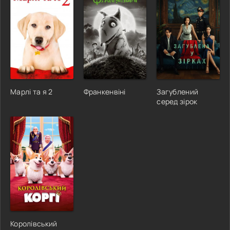
Марлі та я 2
Франкенвіні
Загублений
серед зірок
Королівський