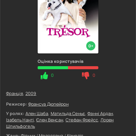
0+
Оцінка користувачів
0
0
Франція
,
2009
Режисер:
Франсуа Дюпейрон
У ролях:
Ален Шаба
,
Матильда Сеньє
,
Фанні Ардан
,
Ізабель Нанті
,
Єлен Венсан
,
Стефан Фрейсс
,
Лорен
Шпильфогель
Жанр:
Фільми
/
Мелодрама
/
Комедія