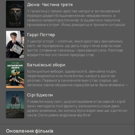
Дюна: Частина третя
У галактиці стрімко зростає напруга: встановлений
порядок дедалі більше викликає невдоволення, а
навколо імператора починає згущуватися павутина
прихованих інтриг. Йому доводиться тримати ситуацію
Гаррі Поттер
У центрі історії — хлопчик, який зростав у звичайному
світі, не підозрюючи, що десь поруч тече зовсім інше
життя, сповнене таємниць і прихованої сили. Раптове
відкриття його істинної природи стає
Батьківські збори
Коли шкільні вибори, здавалося б, звичайна подія,
перетворюються на поле битви, напруга досягає
апогею. Перемога сина вчительки стає іскрою, що
запалює хвилю обурення серед батьків. Вони впевнені —
Сірі бджоли
У невеличкому селі, що розташоване в так званій «сірій
зоні» неподалік лінії фронту, залишились лише двоє
давніх знайомих, які колись були ворогами ще з дитячих
часів. Село давно відрізане від благ
Оновлення фільмів