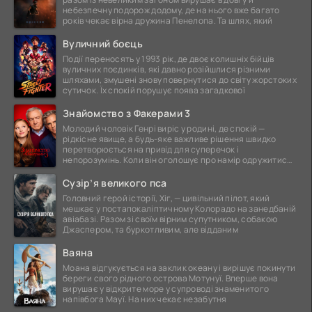
небезпечну подорож додому, де на нього вже багато
років чекає вірна дружина Пенелопа. Та шлях, який
Вуличний боєць
Події переносять у 1993 рік, де двоє колишніх бійців
вуличних поєдинків, які давно розійшлися різними
шляхами, змушені знову повернутися до світу жорстоких
сутичок. Їх спокій порушує поява загадкової
Знайомство з Факерами 3
Молодий чоловік Генрі виріс у родині, де спокій —
рідкісне явище, а будь-яке важливе рішення швидко
перетворюється на привід для суперечок і
непорозумінь. Коли він оголошує про намір одружитися,
це
Сузір’я великого пса
Головний герой історії, Хіг, — цивільний пілот, який
мешкає у постапокаліптичному Колорадо на занедбаній
авіабазі. Разом зі своїм вірним супутником, собакою
Джаспером, та буркотливим, але відданим
Ваяна
Моана відгукується на заклик океану і вирішує покинути
береги свого рідного острова Мотунуї. Вперше вона
вирушає у відкрите море у супроводі знаменитого
напівбога Мауї. На них чекає незабутня