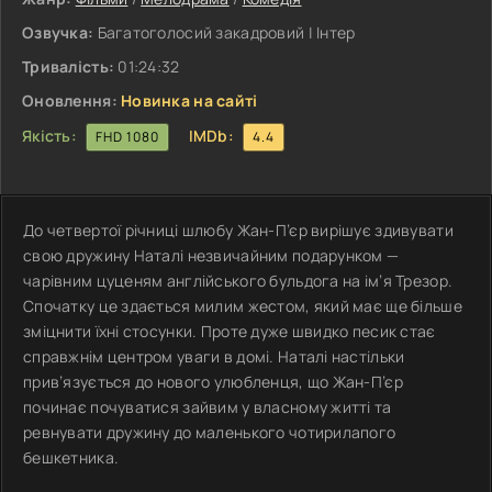
Озвучка:
Багатоголосий закадровий | Інтер
Тривалість:
01:24:32
Оновлення:
Новинка на сайті
Якість:
IMDb:
FHD 1080
4.4
До четвертої річниці шлюбу Жан-П’єр вирішує здивувати
свою дружину Наталі незвичайним подарунком —
чарівним цуценям англійського бульдога на ім’я Трезор.
Спочатку це здається милим жестом, який має ще більше
зміцнити їхні стосунки. Проте дуже швидко песик стає
справжнім центром уваги в домі. Наталі настільки
прив’язується до нового улюбленця, що Жан-П’єр
починає почуватися зайвим у власному житті та
ревнувати дружину до маленького чотирилапого
бешкетника.