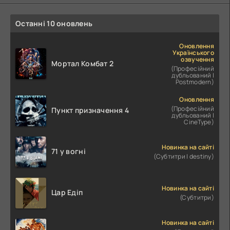
Останні 10 оновлень
Оновлення
Українського
озвучення
Мортал Комбат 2
(Професійний
дубльований |
Postmodern)
Оновлення
(Професійний
Пункт призначення 4
дубльований |
CineType)
Новинка на сайті
71 у вогні
(Субтитри | destiny)
Новинка на сайті
Цар Едіп
(Субтитри)
Новинка на сайті