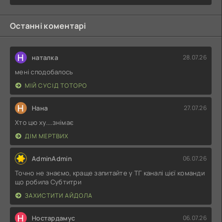
Останні коментарі
Н
наталка
28.07.26
мені сподобалось
МІЙ СУСІД ТОТОРО
Н
Нана
27.07.26
Хто цю ху....знімає
ДІМ МЕРТВИХ
AdminAdmin
06.07.26
Точно не знаємо, краще запитайте у ТГ каналі цієї команди
що робила Субтитри
ЗАХИСТИТИ АЙДОЛА
Н
Ностардамус
06.07.26