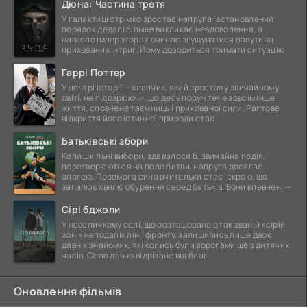
Дюна: Частина третя
У галактиці стрімко зростає напруга: встановлений
порядок дедалі більше викликає невдоволення, а
навколо імператора починає згущуватися павутина
прихованих інтриг. Йому доводиться тримати ситуацію
Гаррі Поттер
У центрі історії — хлопчик, який зростав у звичайному
світі, не підозрюючи, що десь поруч тече зовсім інше
життя, сповнене таємниць і прихованої сили. Раптове
відкриття його істинної природи стає
Батьківські збори
Коли шкільні вибори, здавалося б, звичайна подія,
перетворюються на поле битви, напруга досягає
апогею. Перемога сина вчительки стає іскрою, що
запалює хвилю обурення серед батьків. Вони впевнені —
Сірі бджоли
У невеличкому селі, що розташоване в так званій «сірій
зоні» неподалік лінії фронту, залишились лише двоє
давніх знайомих, які колись були ворогами ще з дитячих
часів. Село давно відрізане від благ
Оновлення фільмів