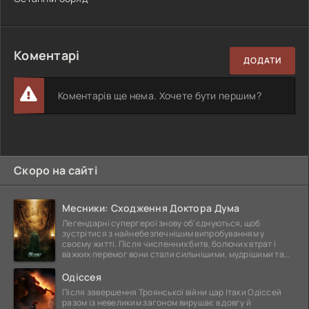
Коментарі
ДОДАТИ
Коментарів ще нема. Хочете бути першим?
Скоро на сайті
Месники: Сходження Доктора Дума
Легендарні супергерої знову об'єднуються, щоб
зустрітися з найнебезпечнішим випробуванням у
своєму житті. Після численних битв, болючих втрат і
важких перемог вони стали сильнішими, мудрішими та
ще
Одіссея
Після завершення Троянської війни цар Ітаки Одіссей
разом із невеликим загоном вирушає в довгу й