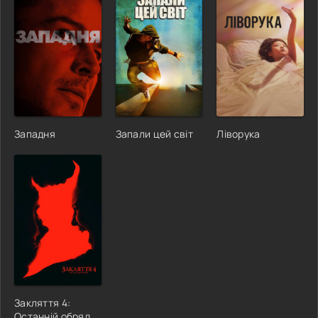
Западня
Запали цей світ
Ліворука
Закляття 4:
Останній обряд