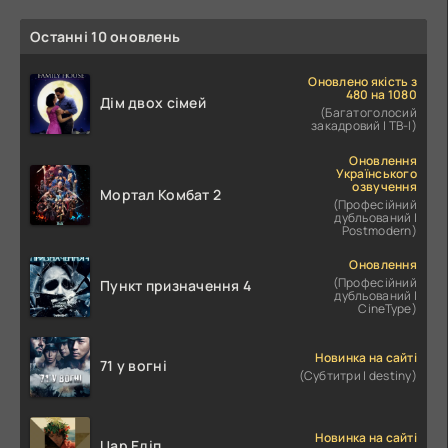
Останні 10 оновлень
Оновлено якість з
480 на 1080
Дім двох сімей
(Багатоголосий
закадровий | ТВ-І)
Оновлення
Українського
озвучення
Мортал Комбат 2
(Професійний
дубльований |
Postmodern)
Оновлення
(Професійний
Пункт призначення 4
дубльований |
CineType)
Новинка на сайті
71 у вогні
(Субтитри | destiny)
Новинка на сайті
Цар Едіп