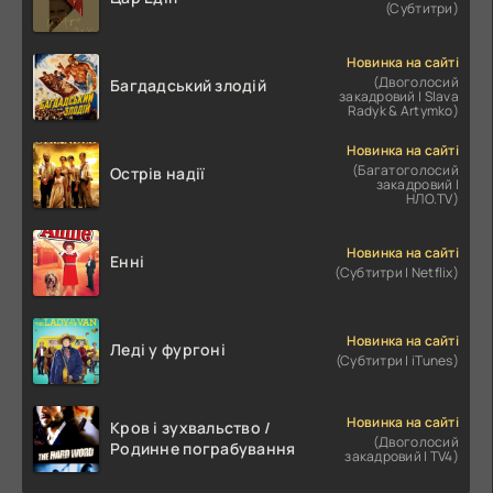
(Субтитри)
Новинка на сайті
(Двоголосий
Багдадський злодій
закадровий | Slava
Radyk & Artymko)
Новинка на сайті
(Багатоголосий
Острів надії
закадровий |
НЛО.TV)
Новинка на сайті
Енні
(Субтитри | Netflix)
Новинка на сайті
Леді у фургоні
(Субтитри | iTunes)
Новинка на сайті
Кров і зухвальство /
(Двоголосий
Родинне пограбування
закадровий | TV4)