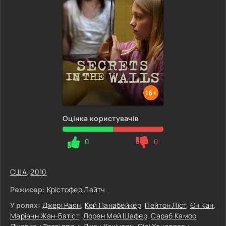
16+
Оцінка користувачів
0
0
США
,
2010
Режисер:
Крістофер Лейтч
У ролях:
Джері Раян
,
Кей Панабейкер
,
Пейтон Ліст
,
Єн Кан
,
Маріанн Жан-Батіст
,
Лорен Мей Шафер
,
Сараб Камоо
,