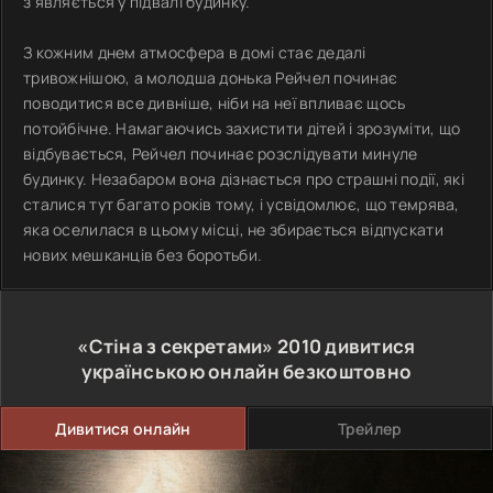
з’являється у підвалі будинку.
З кожним днем атмосфера в домі стає дедалі
тривожнішою, а молодша донька Рейчел починає
поводитися все дивніше, ніби на неї впливає щось
потойбічне. Намагаючись захистити дітей і зрозуміти, що
відбувається, Рейчел починає розслідувати минуле
будинку. Незабаром вона дізнається про страшні події, які
сталися тут багато років тому, і усвідомлює, що темрява,
яка оселилася в цьому місці, не збирається відпускати
нових мешканців без боротьби.
«Стіна з секретами»
2010
дивитися
українською онлайн безкоштовно
Дивитися онлайн
Трейлер