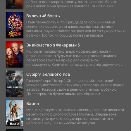
небезпечну подорож додому, де на нього вже багато
років чекає вірна дружина Пенелопа. Та шлях, який
Вуличний боєць
Події переносять у 1993 рік, де двоє колишніх бійців
вуличних поєдинків, які давно розійшлися різними
шляхами, змушені знову повернутися до світу жорстоких
сутичок. Їх спокій порушує поява загадкової
Знайомство з Факерами 3
Молодий чоловік Генрі виріс у родині, де спокій —
рідкісне явище, а будь-яке важливе рішення швидко
перетворюється на привід для суперечок і
непорозумінь. Коли він оголошує про намір одружитися,
це
Сузір’я великого пса
Головний герой історії, Хіг, — цивільний пілот, який
мешкає у постапокаліптичному Колорадо на занедбаній
авіабазі. Разом зі своїм вірним супутником, собакою
Джаспером, та буркотливим, але відданим
Ваяна
Моана відгукується на заклик океану і вирішує покинути
береги свого рідного острова Мотунуї. Вперше вона
вирушає у відкрите море у супроводі знаменитого
напівбога Мауї. На них чекає незабутня