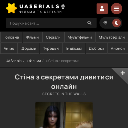
UASERIALS🍿
ФІЛЬМИ ТА СЕРІАЛИ
Головна
Фільми
Серіали
Мультфільми
Мультсеріали
Аніме
Дорами
Турецькі
Індійські
Добірки
Анонси
UASerials
»
Фільми
» Стіна з секретами
Стіна з секретами дивитися
онлайн
SECRETS IN THE WALLS