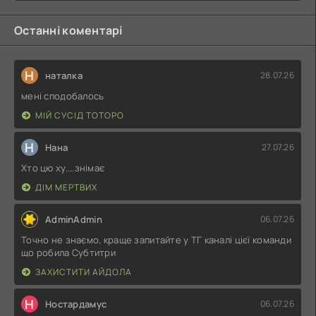
Останні коментарі
Н
наталка
28.07.26
мені сподобалось
МІЙ СУСІД ТОТОРО
Н
Нана
27.07.26
Хто цю ху....знімає
ДІМ МЕРТВИХ
AdminAdmin
06.07.26
Точно не знаємо, краще запитайте у ТГ каналі цієї команди
що робила Субтитри
ЗАХИСТИТИ АЙДОЛА
Н
Ностардамус
06.07.26