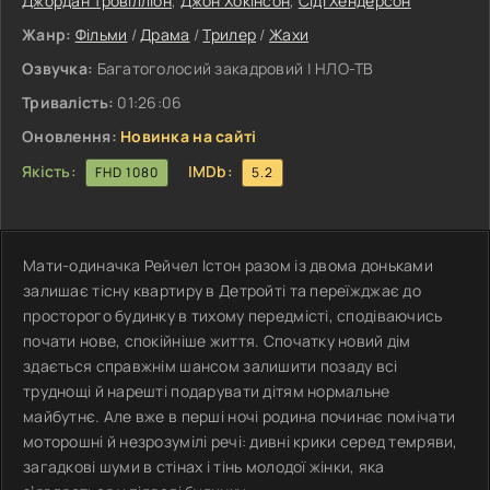
Джордан Тровілліон
,
Джон Хокінсон
,
Сіді Хендерсон
Жанр:
Фільми
/
Драма
/
Трилер
/
Жахи
Озвучка:
Багатоголосий закадровий | НЛО-ТВ
Тривалість:
01:26:06
Оновлення:
Новинка на сайті
Якість:
IMDb:
FHD 1080
5.2
Мати-одиначка Рейчел Істон разом із двома доньками
залишає тісну квартиру в Детройті та переїжджає до
просторого будинку в тихому передмісті, сподіваючись
почати нове, спокійніше життя. Спочатку новий дім
здається справжнім шансом залишити позаду всі
труднощі й нарешті подарувати дітям нормальне
майбутнє. Але вже в перші ночі родина починає помічати
моторошні й незрозумілі речі: дивні крики серед темряви,
загадкові шуми в стінах і тінь молодої жінки, яка