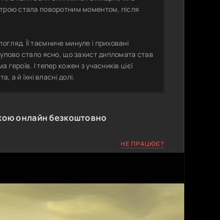
строю стала поворотним моментом, після
гляд. Її таємниче минуле і приховані
тупово стало ясно, що захист дипломата став
героїв. І тепер кожен з учасників цієї
, а й їхні власні долі.
кою онлайн безкоштовно
НЕ ПРАЦЮЄ?