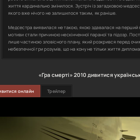
життя кардинально змінилося. Зустріч із загадковою медсе
якого вже нічого не залишилося таким, як раніше.
Медсестра виявилася не такою, якою здавалася на перший по
мотиви стали причиною нескінченної параної та підозр. Пос
лише частиною зловісного плану, який розкрився перед очима 
небезпечної гри розумів, що на кону не тільки життя дипломата
«Гра смерті»
2010
дивитися українсь
ивитися онлайн
Трейлер