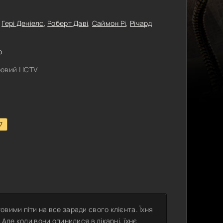
,
Гері Деніелс
,
Роберт Даві
,
Саймон Рі
,
Річард
р
овий | ICTV
7
вими піти на все заради свого клієнта. Їхня
 Але коли вони опинилися в лікарні, їхнє