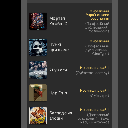
Оновлення
Українського
Мортал
озвучення
Комбат 2
(Професійний
дубльований |
Postmodern)
Оновлення
Пункт
(Професійний
призначення
дубльований |
CineType)
4
Новинка на сайті
71 у вогні
(Субтитри | destiny)
Новинка на сайті
Цар Едіп
(Субтитри)
Новинка на сайті
Багдадський
(Двоголосий
злодій
закадровий | Slava
Radyk & Artymko)