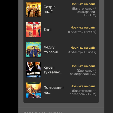
Новинка на сайті
Острів
(Багатоголосий
надії
закадровий |
НЛО.TV)
Новинка на сайті
Енні
(Субтитри | Netflix)
Леді у
Новинка на сайті
фургоні
(Субтитри | iTunes)
Новинка на сайті
Кров і
(Двоголосий
зухвальство
закадровий | TV4)
/ Родинне
пограбування
Новинка на сайті
Полювання
(Багатоголосий
на
закадровий | 2+2)
крокодилів:
Сутичка