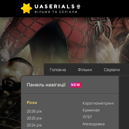
UASERIALS🍿
ФІЛЬМИ ТА СЕРІАЛИ
Головна
Фільми
Серіали
Панель навігації
Роки
Короткометржні
Кримінал
2026 рік
ЛГБТ
2025 рік
Мелодрама
2024 рік