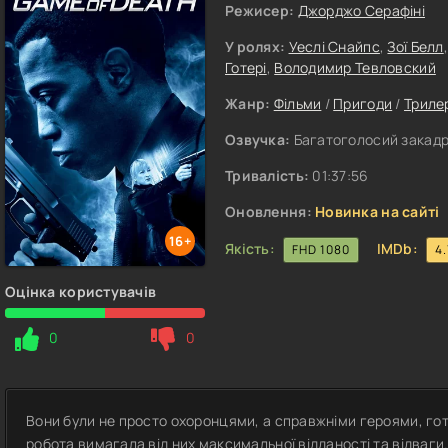
Режисер:
Джорджо Серафіні
У ролях:
Уеслі Снайпс
,
Зої Белл
Готері
,
Володимир Тевловский
Жанр:
Фільми
/
Пригоди
/
Триле
Озвучка:
Багатоголосий закадр
Тривалість:
01:37:56
Оновлення:
Новинка на сайті
16+
Якість:
IMDb:
FHD 1080
4.
Оцінка користувачів
0
0
Вони були не просто охоронцями, а справжніми героями, гото
робота вимагала від них максимальної відданості та відваги.