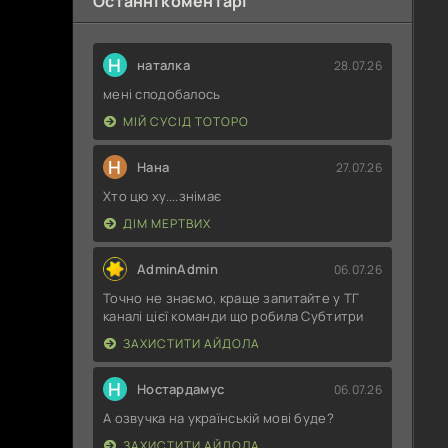
Останні коментарі
Н
наталка
28.07.26
мені сподобалось
МІЙ СУСІД ТОТОРО
Н
Нана
27.07.26
Хто цю ху....знімає
ДІМ МЕРТВИХ
AdminAdmin
06.07.26
Точно не знаємо, краще запитайте у ТГ
каналі цієї команди що робила Субтитри
ЗАХИСТИТИ АЙДОЛА
Н
Ностардамус
06.07.26
А озвучка на українській мові буде?
ЗАХИСТИТИ АЙДОЛА