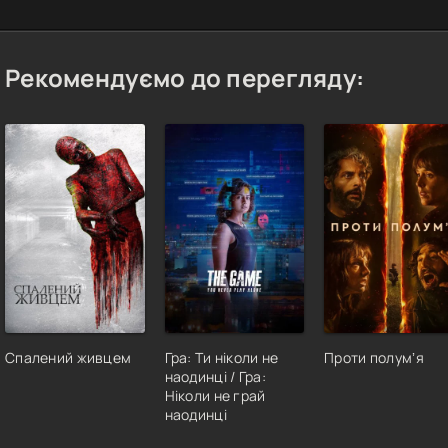
Рекомендуємо до перегляду:
Спалений живцем
Гра: Ти ніколи не
Проти полумʼя
наодинці / Гра:
Ніколи не грай
наодинці