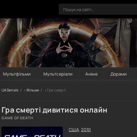
Мультфільми
Мультсеріали
Аніме
Дорами
UASerials
»
Фільми
» Гра смерті
Гра смерті дивитися онлайн
GAME OF DEATH
США
,
2010