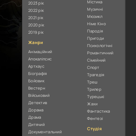
Містика
2023 рік
Музичні
2022 рік
Мюзикл
2021 рік
Німе Кіно
2020 рік
Пародія
2019 рік
Пригоди
Жанри
Психологічні
Анімаційний
Романтичний
Апокаліпсис
Сімейний
Артхаус
Спорт
Біографія
Трагедія
Бойовик
Треш
Вестерн
Трилер
Військовий
Турецькі
Детектив
Жахи
Дорама
Фантастика
Драма
Фентезі
Дитячий
Студія
Документальний