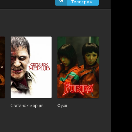
Телеграм
Світанок мерців
Фурії