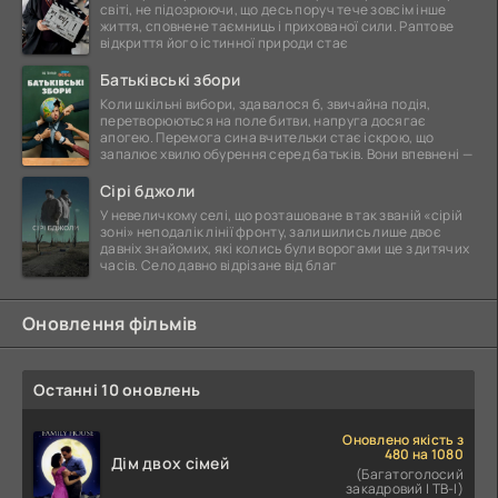
світі, не підозрюючи, що десь поруч тече зовсім інше
життя, сповнене таємниць і прихованої сили. Раптове
відкриття його істинної природи стає
Батьківські збори
Коли шкільні вибори, здавалося б, звичайна подія,
перетворюються на поле битви, напруга досягає
апогею. Перемога сина вчительки стає іскрою, що
запалює хвилю обурення серед батьків. Вони впевнені —
Сірі бджоли
У невеличкому селі, що розташоване в так званій «сірій
зоні» неподалік лінії фронту, залишились лише двоє
давніх знайомих, які колись були ворогами ще з дитячих
часів. Село давно відрізане від благ
Оновлення фільмів
Останні 10 оновлень
Оновлено якість з
480 на 1080
Дім двох сімей
(Багатоголосий
закадровий | ТВ-І)