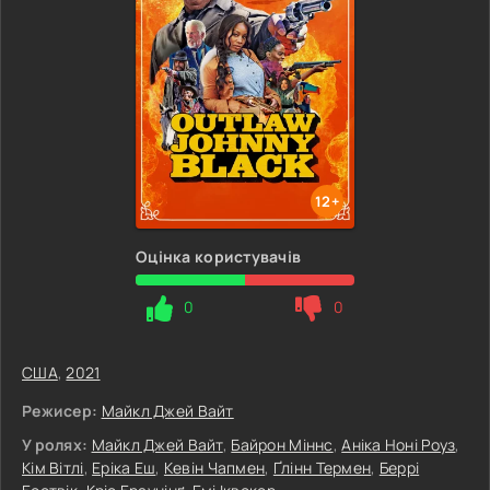
12+
Оцінка користувачів
0
0
США
,
2021
Режисер:
Майкл Джей Вайт
У ролях:
Майкл Джей Вайт
,
Байрон Міннс
,
Аніка Ноні Роуз
,
Кім Вітлі
,
Еріка Еш
,
Кевін Чапмен
,
Ґлінн Термен
,
Беррі