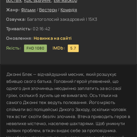
Боствік
,
Кріс Браунінґ
,
Емі Іквокор
Жанр:
Фільми
/
Вестерн
/
Комедія
Озвучка:
Багатоголосий закадровий | 15K3
Тривалість:
02:16:42
Оновлення:
Новинка на сайті
Якість:
IMDb:
FHD 1080
5.7
Джонні Блек — відчайдушний месник, який розшукує
вбивцю свого батька. Головний герой упевнений, що
одного дня злочинець неодмінно заплатить за всі свої
гріхи, скільки б зусиль це не вимагало. Ось тільки на
самого Джонні теж ведуть полювання. Його мріють
спіймати всі поліцейські Дикого Заходу, оскільки чоловік
теж встиг скоїти безліч злочинів. Втеча приводить героя в
невелике містечко, населене шахтарями. Щоб уникнути
зайвих проблем, втікач видає себе за проповідника.