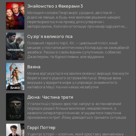
Знайомство з Факерами 3
Молодий чоловік Генрі виріс у родині, де спокій —
рідкісне явище, а будь-яке важливе рішення швидко
перетворюється на привід для суперечок і
непорозумінь. Коли він оголошує про намір одружитися,
це
Сузір’я великого пса
Головний герой історії, Хіг, — цивільний пілот, який
мешкає у постапокаліптичному Колорадо на занедбаній
авіабазі. Разом зі своїм вірним супутником, собакою
Джаспером, та буркотливим, але відданим
Ваяна
Моана відгукується на заклик океану і вирішує покинути
береги свого рідного острова Мотунуї. Вперше вона
вирушає у відкрите море у супроводі знаменитого
напівбога Мауї. На них чекає незабутня
Дюна: Частина третя
У галактиці стрімко зростає напруга: встановлений
порядок дедалі більше викликає невдоволення, а
навколо імператора починає згущуватися павутина
прихованих інтриг. Йому доводиться тримати ситуацію
Гаррі Поттер
У центрі історії — хлопчик, який зростав у звичайному