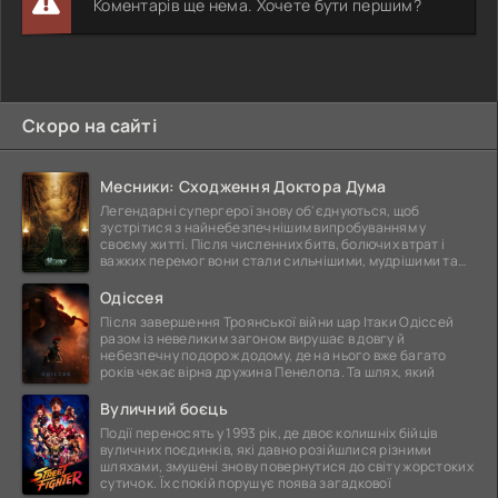
Коментарів ще нема. Хочете бути першим?
Скоро на сайті
Месники: Сходження Доктора Дума
Легендарні супергерої знову об'єднуються, щоб
зустрітися з найнебезпечнішим випробуванням у
своєму житті. Після численних битв, болючих втрат і
важких перемог вони стали сильнішими, мудрішими та
ще
Одіссея
Після завершення Троянської війни цар Ітаки Одіссей
разом із невеликим загоном вирушає в довгу й
небезпечну подорож додому, де на нього вже багато
років чекає вірна дружина Пенелопа. Та шлях, який
Вуличний боєць
Події переносять у 1993 рік, де двоє колишніх бійців
вуличних поєдинків, які давно розійшлися різними
шляхами, змушені знову повернутися до світу жорстоких
сутичок. Їх спокій порушує поява загадкової