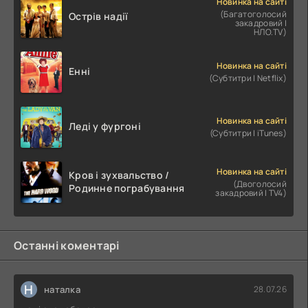
Новинка на сайті
(Багатоголосий
Острів надії
закадровий |
НЛО.TV)
Новинка на сайті
Енні
(Субтитри | Netflix)
Новинка на сайті
Леді у фургоні
(Субтитри | iTunes)
Новинка на сайті
Кров і зухвальство /
(Двоголосий
Родинне пограбування
закадровий | TV4)
Останні коментарі
Н
наталка
28.07.26