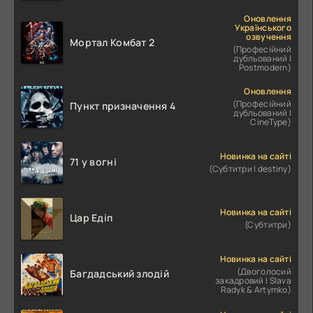
Оновлення
Українського
озвучення
Мортал Комбат 2
(Професійний
дубльований |
Postmodern)
Оновлення
(Професійний
Пункт призначення 4
дубльований |
CineType)
Новинка на сайті
71 у вогні
(Субтитри | destiny)
Новинка на сайті
Цар Едіп
(Субтитри)
Новинка на сайті
(Двоголосий
Багдадський злодій
закадровий | Slava
Radyk & Artymko)