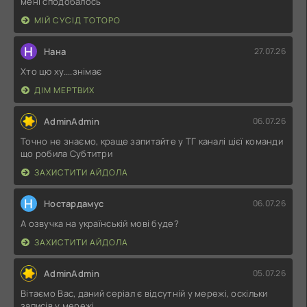
мені сподобалось
МІЙ СУСІД ТОТОРО
Н
Нана
27.07.26
Хто цю ху....знімає
ДІМ МЕРТВИХ
AdminAdmin
06.07.26
Точно не знаємо, краще запитайте у ТГ каналі цієї команди
що робила Субтитри
ЗАХИСТИТИ АЙДОЛА
Н
Ностардамус
06.07.26
А озвучка на українській мові буде?
ЗАХИСТИТИ АЙДОЛА
AdminAdmin
05.07.26
Вітаємо Вас, даний серіал є відсутній у мережі, оскільки
записів у мережі