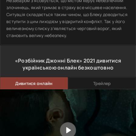
Незабаром з'ясовується, що містом керує небезпечний
злочинець, який тримає в страху все місцеве населення.
Ситуація складається таким чином, що Блеку доводиться
вступити з цим лиходієм у відкритий конфлікт. Так у його
величезному списку з'являється черговий ворог, який
становить велику небезпеку.
«Розбійник Джонні Блек»
2021
дивитися
українською онлайн безкоштовно
Дивитися онлайн
Трейлер