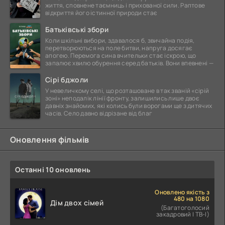
життя, сповнене таємниць і прихованої сили. Раптове
відкриття його істинної природи стає
Батьківські збори
Коли шкільні вибори, здавалося б, звичайна подія,
перетворюються на поле битви, напруга досягає
апогею. Перемога сина вчительки стає іскрою, що
запалює хвилю обурення серед батьків. Вони впевнені —
Сірі бджоли
У невеличкому селі, що розташоване в так званій «сірій
зоні» неподалік лінії фронту, залишились лише двоє
давніх знайомих, які колись були ворогами ще з дитячих
часів. Село давно відрізане від благ
Оновлення фільмів
Останні 10 оновлень
Оновлено якість з
480 на 1080
Дім двох сімей
(Багатоголосий
закадровий | ТВ-І)