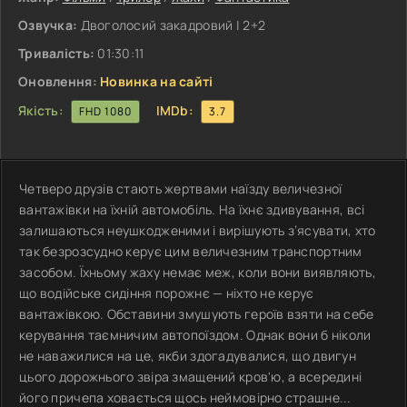
Озвучка:
Двоголосий закадровий | 2+2
Тривалість:
01:30:11
Оновлення:
Новинка на сайті
Якість:
IMDb:
FHD 1080
3.7
Четверо друзів стають жертвами наїзду величезної
вантажівки на їхній автомобіль. На їхнє здивування, всі
залишаються неушкодженими і вирішують з’ясувати, хто
так безрозсудно керує цим величезним транспортним
засобом. Їхньому жаху немає меж, коли вони виявляють,
що водійське сидіння порожнє — ніхто не керує
вантажівкою. Обставини змушують героїв взяти на себе
керування таємничим автопоїздом. Однак вони б ніколи
не наважилися на це, якби здогадувалися, що двигун
цього дорожнього звіра змащений кров'ю, а всередині
його причепа ховається щось неймовірно страшне...