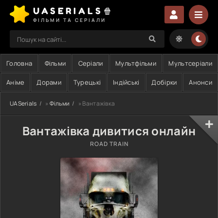
UASERIALS🍿
ФІЛЬМИ ТА СЕРІАЛИ
Головна
Фільми
Серіали
Мультфільми
Мультсеріали
Аніме
Дорами
Турецькі
Індійські
Добірки
Анонси
UASerials
»
Фільми
» Вантажівка
Вантажівка дивитися онлайн
ROAD TRAIN