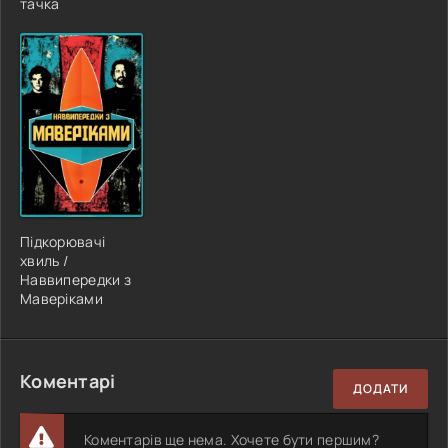
тачка
Підкорювачі
хвиль /
Наввипередки з
Маверіками
Коментарі
ДОДАТИ
Коментарів ще нема. Хочете бути першим?