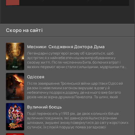
Скоро на сайті
Месники: Сходження Доктора Дума
Легендарні супергерої знову об'єднуються, щоб
зустрітися з найнебезпечнішим випробуванням у
своєму житті. Після численних битв, болючих втрат і
важких перемог вони стали сильнішими, мудрішими та
ще
Одіссея
Після завершення Троянської війни цар Ітаки Одіссей
разом із невеликим загоном вирушає в довгу й
небезпечну подорож додому, де на нього вже багато
років чекає вірна дружина Пенелопа. Та шлях, який
Вуличний боєць
Події переносять у 1993 рік, де двоє колишніх бійців
вуличних поєдинків, які давно розійшлися різними
шляхами, змушені знову повернутися до світу жорстоких
сутичок. Їх спокій порушує поява загадкової