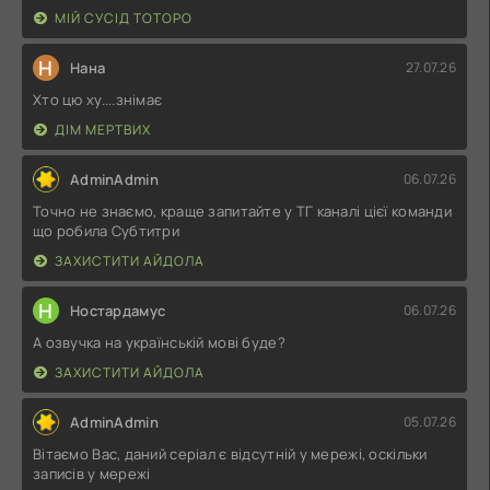
МІЙ СУСІД ТОТОРО
Н
Нана
27.07.26
Хто цю ху....знімає
ДІМ МЕРТВИХ
AdminAdmin
06.07.26
Точно не знаємо, краще запитайте у ТГ каналі цієї команди
що робила Субтитри
ЗАХИСТИТИ АЙДОЛА
Н
Ностардамус
06.07.26
А озвучка на українській мові буде?
ЗАХИСТИТИ АЙДОЛА
AdminAdmin
05.07.26
Вітаємо Вас, даний серіал є відсутній у мережі, оскільки
записів у мережі