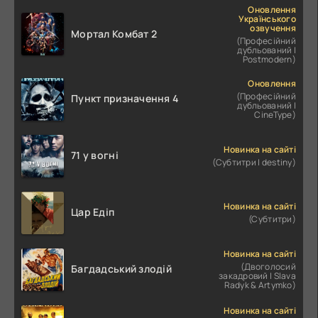
Оновлення
Українського
озвучення
Мортал Комбат 2
(Професійний
дубльований |
Postmodern)
Оновлення
(Професійний
Пункт призначення 4
дубльований |
CineType)
Новинка на сайті
71 у вогні
(Субтитри | destiny)
Новинка на сайті
Цар Едіп
(Субтитри)
Новинка на сайті
(Двоголосий
Багдадський злодій
закадровий | Slava
Radyk & Artymko)
Новинка на сайті