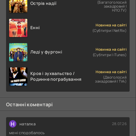
(Багатоголосий
Острів надії
закадровий |
НЛО.TV)
Новинка на сайті
Енні
(Субтитри | Netflix)
Новинка на сайті
Леді у фургоні
(Субтитри | iTunes)
Новинка на сайті
Кров і зухвальство /
(Двоголосий
Родинне пограбування
закадровий | TV4)
Останні коментарі
Н
наталка
28.07.26
мені сподобалось