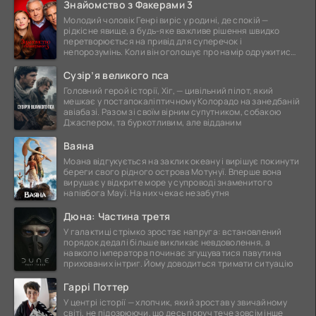
Знайомство з Факерами 3
Молодий чоловік Генрі виріс у родині, де спокій —
рідкісне явище, а будь-яке важливе рішення швидко
перетворюється на привід для суперечок і
непорозумінь. Коли він оголошує про намір одружитися,
це
Сузір’я великого пса
Головний герой історії, Хіг, — цивільний пілот, який
мешкає у постапокаліптичному Колорадо на занедбаній
авіабазі. Разом зі своїм вірним супутником, собакою
Джаспером, та буркотливим, але відданим
Ваяна
Моана відгукується на заклик океану і вирішує покинути
береги свого рідного острова Мотунуї. Вперше вона
вирушає у відкрите море у супроводі знаменитого
напівбога Мауї. На них чекає незабутня
Дюна: Частина третя
У галактиці стрімко зростає напруга: встановлений
порядок дедалі більше викликає невдоволення, а
навколо імператора починає згущуватися павутина
прихованих інтриг. Йому доводиться тримати ситуацію
Гаррі Поттер
У центрі історії — хлопчик, який зростав у звичайному
світі, не підозрюючи, що десь поруч тече зовсім інше