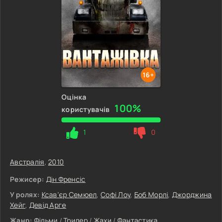
16+
Оцінка
100%
користувачів
1
0
Австралія
,
2010
Режисер:
Дін Френсіс
У ролях:
Ксав'єр Семюел
,
Софі Лоу
,
Боб Морлі
,
Джорджина
Хейг
,
Девід Арге
Жанр:
Фільми
/
Трилер
/
Жахи
/
Фантастика