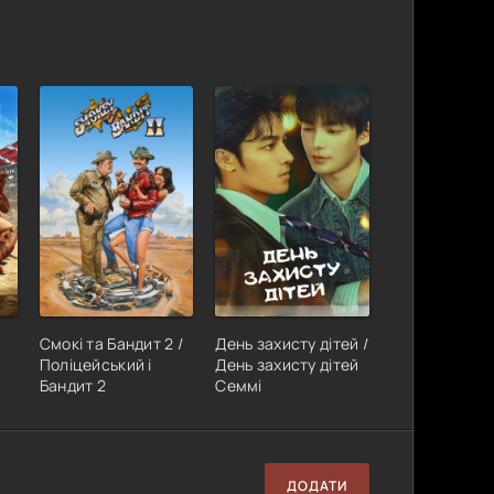
Смокі та Бандит 2 /
День захисту дітей /
Поліцейський і
День захисту дітей
Бандит 2
Семмі
ДОДАТИ