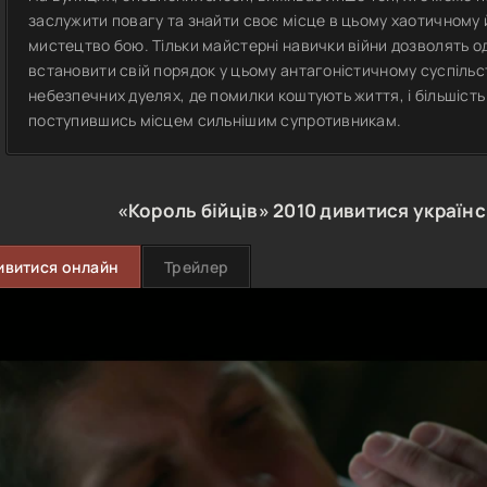
заслужити повагу та знайти своє місце в цьому хаотичному 
мистецтво бою. Тільки майстерні навички війни дозволять о
встановити свій порядок у цьому антагоністичному суспільс
небезпечних дуелях, де помилки коштують життя, і більшіст
поступившись місцем сильнішим супротивникам.
«Король бійців»
2010
дивитися україн
ивитися онлайн
Трейлер