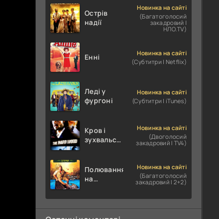
Новинка на сайті
Острів
(Багатоголосий
надії
закадровий |
НЛО.TV)
Новинка на сайті
Енні
(Субтитри | Netflix)
Леді у
Новинка на сайті
фургоні
(Субтитри | iTunes)
Новинка на сайті
Кров і
(Двоголосий
зухвальство
закадровий | TV4)
/ Родинне
пограбування
Новинка на сайті
Полювання
(Багатоголосий
на
закадровий | 2+2)
крокодилів:
Сутичка