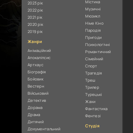
Містика
2023 рік
Музичні
2022 рік
Мюзикл
2021 рік
Німе Кіно
2020 рік
Пародія
2019 рік
Пригоди
Жанри
Психологічні
Анімаційний
Романтичний
Апокаліпсис
Сімейний
Артхаус
Спорт
Біографія
Трагедія
Бойовик
Треш
Вестерн
Трилер
Військовий
Турецькі
Детектив
Жахи
Дорама
Фантастика
Драма
Фентезі
Дитячий
Студія
Документальний