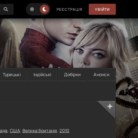
РЕЄСТРАЦІЯ
УВІЙТИ
Турецькі
Індійські
Добірки
Анонси
ада
,
США
,
Велика Британія
,
2010