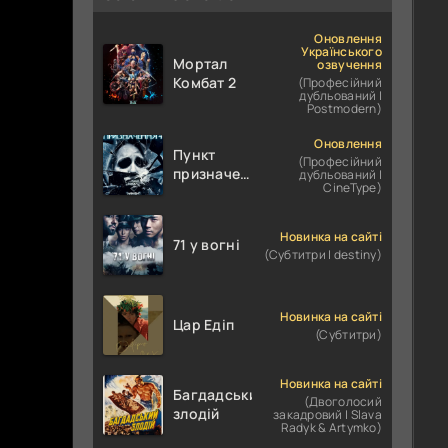
Оновлення
Українського
Мортал
озвучення
Комбат 2
(Професійний
дубльований |
Postmodern)
Оновлення
Пункт
(Професійний
призначення
дубльований |
CineType)
4
Новинка на сайті
71 у вогні
(Субтитри | destiny)
Новинка на сайті
Цар Едіп
(Субтитри)
Новинка на сайті
Багдадський
(Двоголосий
злодій
закадровий | Slava
Radyk & Artymko)