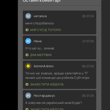
Останні коментарі
Н
наталка
28.07.26
мені сподобалось
МІЙ СУСІД ТОТОРО
Н
Нана
27.07.26
Хто цю ху....знімає
ДІМ МЕРТВИХ
AdminAdmin
06.07.26
Точно не знаємо, краще запитайте у ТГ
каналі цієї команди що робила Субтитри
ЗАХИСТИТИ АЙДОЛА
Н
Ностардамус
06.07.26
А озвучка на українській мові буде?
ЗАХИСТИТИ АЙДОЛА