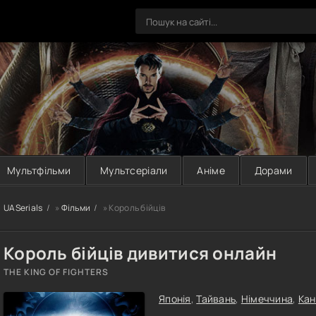
Мультфільми
Мультсеріали
Аніме
Дорами
UASerials
»
Фільми
» Король бійців
Король бійців дивитися онлайн
THE KING OF FIGHTERS
Японія
,
Тайвань
,
Німеччина
,
Кан