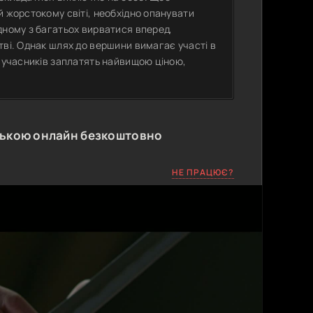
й жорстокому світі, необхідно опанувати
дному з багатьох вирватися вперед,
тві. Однак шлях до вершини вимагає участі в
ь учасників заплатять найвищою ціною,
ською онлайн безкоштовно
НЕ ПРАЦЮЄ?