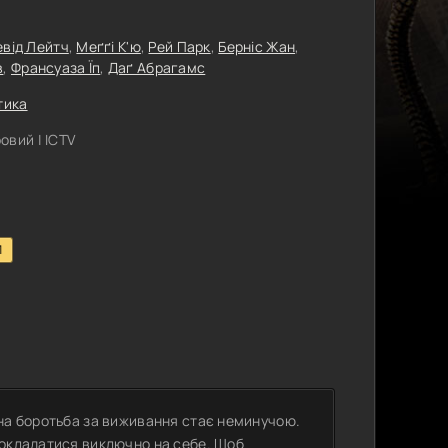
евід Лейтч
,
Меґґі К'ю
,
Рей Парк
,
Берніс Жан
,
в
,
Франсуаза Їп
,
Даґ Абрагамс
тика
овий | ICTV
1
нна боротьба за виживання стає неминучою.
покладатися виключно на себе. Щоб