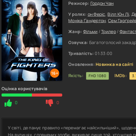
Режисер:
Гордон Чан
У ролях:
он Феріс
,
Вілл Юн Лі
,
Д
Моніка Ґандертон
,
Сем Гарґрей
Жанр:
Фільми
/
Трилер
/
Фантас
Озвучка:
Багатоголосий закадр
Тривалість:
01:33:00
Оновлення:
Новинка на сайті
16+
Якість:
IMDb:
FHD 1080
3.
Оцінка користувачів
0
0
У світі, де панує правило «перемагає найсильніший», щоде
На вулицях, сповнених злоби, виживає лише той, хто може 