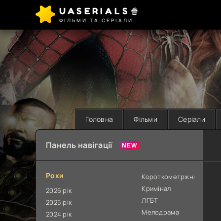
UASERIALS🍿
ФІЛЬМИ ТА СЕРІАЛИ
Головна
Фільми
Серіали
Панель навігації
Роки
Короткометржні
Кримінал
2026 рік
ЛГБТ
2025 рік
Мелодрама
2024 рік