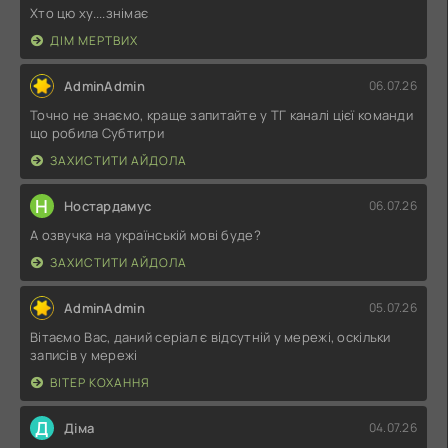
Хто цю ху....знімає
ДІМ МЕРТВИХ
AdminAdmin
06.07.26
Точно не знаємо, краще запитайте у ТГ каналі цієї команди
що робила Субтитри
ЗАХИСТИТИ АЙДОЛА
Н
Ностардамус
06.07.26
А озвучка на українській мові буде?
ЗАХИСТИТИ АЙДОЛА
AdminAdmin
05.07.26
Вітаємо Вас, даний серіал є відсутній у мережі, оскільки
записів у мережі
ВІТЕР КОХАННЯ
Д
Діма
04.07.26