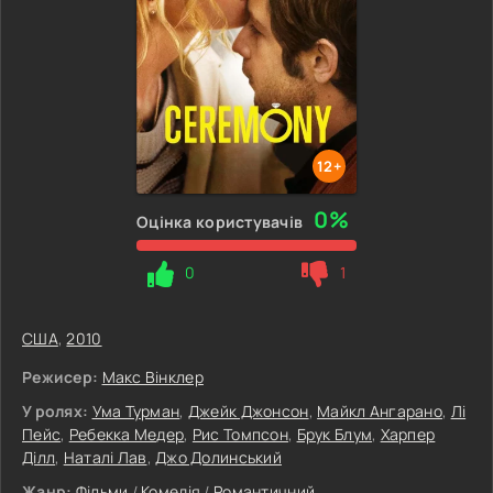
12+
0%
Оцінка користувачів
0
1
США
,
2010
Режисер:
Макс Вінклер
У ролях:
Ума Турман
,
Джейк Джонсон
,
Майкл Ангарано
,
Лі
Пейс
,
Ребекка Медер
,
Рис Томпсон
,
Брук Блум
,
Харпер
Ділл
,
Наталі Лав
,
Джо Долинський
Жанр:
Фільми
/
Комедія
/
Романтичний