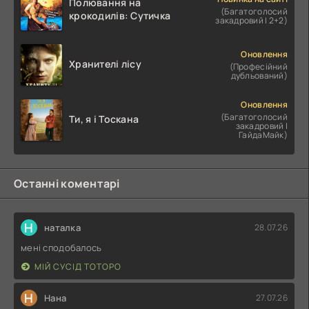
Полювання на
(Багатоголосий
крокодилів: Сутичка
закадровий | 2+2)
Оновлення
Хранителі лісу
(Професійний
дубльований)
Оновлення
(Багатоголосий
Ти, я і Тоскана
закадровий |
ГайдаМайк)
Останні коментарі
Н
наталка
28.07.26
мені сподобалось
МІЙ СУСІД ТОТОРО
Н
Нана
27.07.26