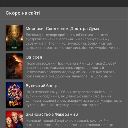
Скоро на сайті
Месники: Сходження Доктора Дума
Легендарні супергерої знову об'єднуються, щоб
зустрітися з найнебезпечнішим випробуванням у
своєму житті. Після численних битв, болючих втрат і
важких перемог вони стали сильнішими, мудрішими та
ще
Одіссея
Після завершення Троянської війни цар Ітаки Одіссей
разом із невеликим загоном вирушає в довгу й
небезпечну подорож додому, де на нього вже багато
років чекає вірна дружина Пенелопа. Та шлях, який
Вуличний боєць
Події переносять у 1993 рік, де двоє колишніх бійців
вуличних поєдинків, які давно розійшлися різними
шляхами, змушені знову повернутися до світу жорстоких
сутичок. Їх спокій порушує поява загадкової
Знайомство з Факерами 3
Молодий чоловік Генрі виріс у родині, де спокій —
рідкісне явище, а будь-яке важливе рішення швидко