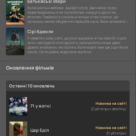
Батьківські збори
Коли шкільні вибори, здавалося б, звичайна подія,
перетворюються на поле битви, напруга досягає
апогею. Перемога сина вчительки стає іскрою, що
запалює хвилю обурення серед батьків. Вони впевнені —
Сірі бджоли
У невеличкому селі, що розташоване в так званій «сірій
зоні» неподалік лінії фронту, залишились лише двоє
давніх знайомих, які колись були ворогами ще з дитячих
часів. Село давно відрізане від благ
Оновлення фільмів
Останні 10 оновлень
Новинка на сайті
71 у вогні
(Субтитри | destiny)
Новинка на сайті
Цар Едіп
(Субтитри)