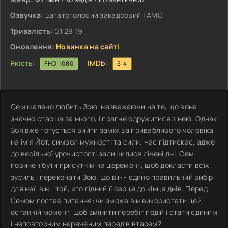
Озвучка:
Багатоголосий закадровий | АМС
Тривалість:
01:29:19
Оновлення:
Новинка на сайті
Якість:
IMDb:
FHD 1080
5.4
Сем шалено любить Зою, незважаючи на те, що вона
значно старша за нього, і прагне одружитися з нею. Однак
Зоя вже готується вийти заміж за привабливого чоловіка
на ім'я Йот, символ мужності та сили. Час підтискає, адже
до весільної урочистості залишилися лічені дні. Сем
повинен бути присутнім на церемонії, щоб докласти всіх
зусиль і переконати Зою, що він - єдино правильний вибір
для неї, він - той, хто гідний її серця до кінця днів. Перед
Семом постає питання: чи зможе він використати цей
останній момент, щоб змінити перебіг подій і стати єдиним
і неповторним нареченим перед вівтарем?