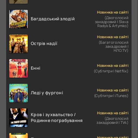
Новинка на сайті
(Двоголосий
Багдадський злодій
закадровий | Slava
Radyk & Artymko)
Новинка на сайті
(Багатоголосий
Острів надії
закадровий |
НЛО.TV)
Новинка на сайті
Енні
(Субтитри | Netflix)
Новинка на сайті
Леді у фургоні
(Субтитри | iTunes)
Новинка на сайті
Кров і зухвальство /
(Двоголосий
Родинне пограбування
закадровий | TV4)
Новинка на сайті