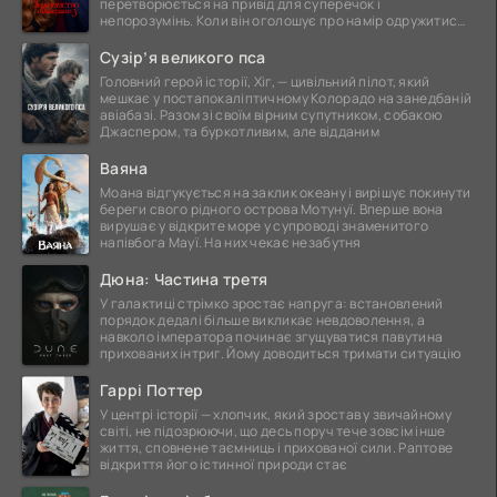
перетворюється на привід для суперечок і
непорозумінь. Коли він оголошує про намір одружитися,
це
Сузір’я великого пса
Головний герой історії, Хіг, — цивільний пілот, який
мешкає у постапокаліптичному Колорадо на занедбаній
авіабазі. Разом зі своїм вірним супутником, собакою
Джаспером, та буркотливим, але відданим
Ваяна
Моана відгукується на заклик океану і вирішує покинути
береги свого рідного острова Мотунуї. Вперше вона
вирушає у відкрите море у супроводі знаменитого
напівбога Мауї. На них чекає незабутня
Дюна: Частина третя
У галактиці стрімко зростає напруга: встановлений
порядок дедалі більше викликає невдоволення, а
навколо імператора починає згущуватися павутина
прихованих інтриг. Йому доводиться тримати ситуацію
Гаррі Поттер
У центрі історії — хлопчик, який зростав у звичайному
світі, не підозрюючи, що десь поруч тече зовсім інше
життя, сповнене таємниць і прихованої сили. Раптове
відкриття його істинної природи стає