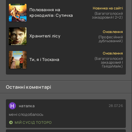
Новинка на сайті
Полювання на
(Багатоголосий
крокодилів: Сутичка
закадровий | 2+2)
Оновлення
Хранителі лісу
(Професійний
дубльований)
Оновлення
(Багатоголосий
Ти, я і Тоскана
закадровий |
ГайдаМайк)
Останні коментарі
Н
наталка
28.07.26
мені сподобалось
МІЙ СУСІД ТОТОРО