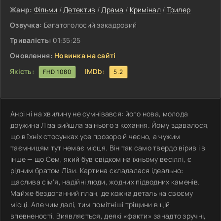
Жанр:
Фільми
/
Детектив
/
Драма
/
Кримінал
/
Трилер
Озвучка:
Багатоголосий закадровий
Тривалість:
01:35:25
Оновлення:
Новинка на сайті
Якість:
IMDb:
FHD 1080
5.2
Анрі ні на хвилину не сумнівався: його нова, молода
дружина Ліза вийшла за нього з кохання. Йому здавалося,
що в їхніх стосунках усе прозоро й чесно, а чужим
таємницям тут немає місця. Він так само твердо вірив і в
інше — що Сем, який був свідком на їхньому весіллі, є
рідним братом Лізи. Картина складалася ідеально:
щаслива сім'я, надійні люди, жодних підводних каменів.
Майже бездоганний план, де кожна деталь на своєму
місці. Але чим далі, тим помітніші тріщини в цій
впевненості. Виявляється, деякі «факти» занадто зручні,