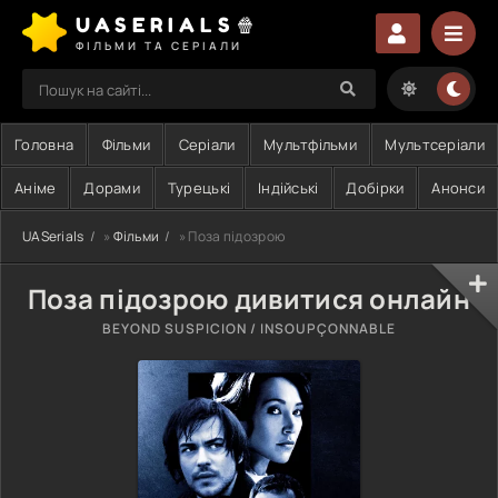
UASERIALS🍿
ФІЛЬМИ ТА СЕРІАЛИ
Головна
Фільми
Серіали
Мультфільми
Мультсеріали
Аніме
Дорами
Турецькі
Індійські
Добірки
Анонси
UASerials
»
Фільми
» Поза підозрою
Поза підозрою дивитися онлайн
BEYOND SUSPICION / INSOUPÇONNABLE