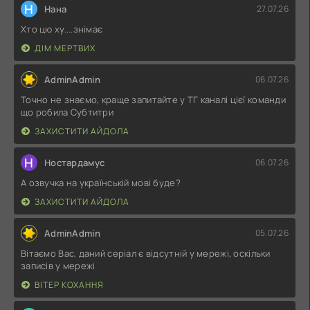
Н
Нана
27.07.26
Хто цю ху....знімає
ДІМ МЕРТВИХ
AdminAdmin
06.07.26
Точно не знаємо, краще запитайте у ТГ каналі цієї команди
що робила Субтитри
ЗАХИСТИТИ АЙДОЛА
Н
Ностардамус
06.07.26
А озвучка на українській мові буде?
ЗАХИСТИТИ АЙДОЛА
AdminAdmin
05.07.26
Вітаємо Вас, даний серіал є відсутній у мережі, оскільки
записів у мережі
ВІТЕР КОХАННЯ