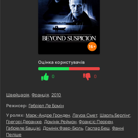
16+
Оцінка користувачів
0
0
Швейцарія
,
Франція
,
2010
Режисер:
Гебріел Ле Бомін
У ролях:
Марк-Андре Гронден
,
Лаура Смет
,
Шарль Берлінг
,
Грегорі Деранже
,
Домінік Реймон
,
Франсіс Перрен
,
Габріеле Баццікі
,
Домінік Фавр-Бюль
,
Гаспар Беш
,
Фанні
Пеліше