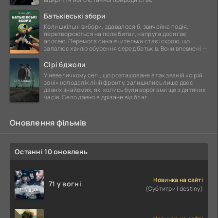
Батьківські збори
Коли шкільні вибори, здавалося б, звичайна подія,
перетворюються на поле битви, напруга досягає
апогею. Перемога сина вчительки стає іскрою, що
запалює хвилю обурення серед батьків. Вони впевнені —
Сірі бджоли
У невеличкому селі, що розташоване в так званій «сірій
зоні» неподалік лінії фронту, залишились лише двоє
давніх знайомих, які колись були ворогами ще з дитячих
часів. Село давно відрізане від благ
Оновлення фільмів
Останні 10 оновлень
Новинка на сайті
71 у вогні
(Субтитри | destiny)