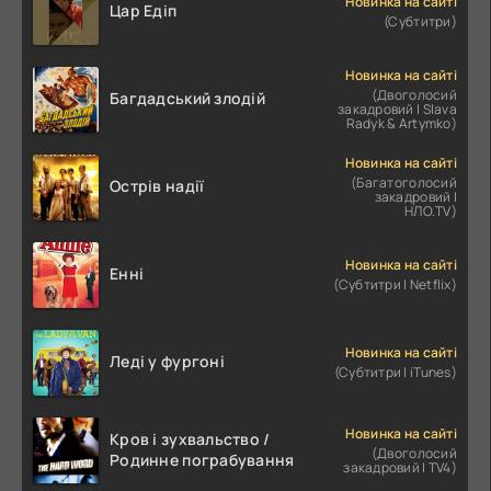
Новинка на сайті
Цар Едіп
(Субтитри)
Новинка на сайті
(Двоголосий
Багдадський злодій
закадровий | Slava
Radyk & Artymko)
Новинка на сайті
(Багатоголосий
Острів надії
закадровий |
НЛО.TV)
Новинка на сайті
Енні
(Субтитри | Netflix)
Новинка на сайті
Леді у фургоні
(Субтитри | iTunes)
Новинка на сайті
Кров і зухвальство /
(Двоголосий
Родинне пограбування
закадровий | TV4)