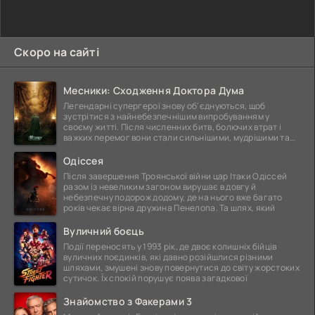
Скоро на сайті
Месники: Сходження Доктора Дума
Легендарні супергерої знову об'єднуються, щоб
зустрітися з найнебезпечнішим випробуванням у
своєму житті. Після численних битв, болючих втрат і
важких перемог вони стали сильнішими, мудрішими та
ще
Одіссея
Після завершення Троянської війни цар Ітаки Одіссей
разом із невеликим загоном вирушає в довгу й
небезпечну подорож додому, де на нього вже багато
років чекає вірна дружина Пенелопа. Та шлях, який
Вуличний боєць
Події переносять у 1993 рік, де двоє колишніх бійців
вуличних поєдинків, які давно розійшлися різними
шляхами, змушені знову повернутися до світу жорстоких
сутичок. Їх спокій порушує поява загадкової
Знайомство з Факерами 3