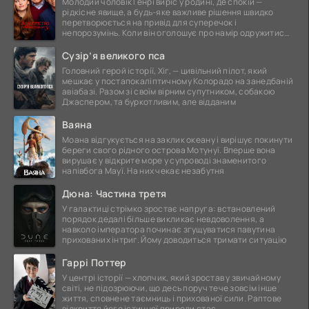
Молодий чоловік Генрі виріс у родині, де спокій —
рідкісне явище, а будь-яке важливе рішення швидко
перетворюється на привід для суперечок і
непорозумінь. Коли він оголошує про намір одружитися,
це
Сузір’я великого пса
Головний герой історії, Хіг, — цивільний пілот, який
мешкає у постапокаліптичному Колорадо на занедбаній
авіабазі. Разом зі своїм вірним супутником, собакою
Джаспером, та буркотливим, але відданим
Ваяна
Моана відгукується на заклик океану і вирішує покинути
береги свого рідного острова Мотунуї. Вперше вона
вирушає у відкрите море у супроводі знаменитого
напівбога Мауї. На них чекає незабутня
Дюна: Частина третя
У галактиці стрімко зростає напруга: встановлений
порядок дедалі більше викликає невдоволення, а
навколо імператора починає згущуватися павутина
прихованих інтриг. Йому доводиться тримати ситуацію
Гаррі Поттер
У центрі історії — хлопчик, який зростав у звичайному
світі, не підозрюючи, що десь поруч тече зовсім інше
життя, сповнене таємниць і прихованої сили. Раптове
відкриття його істинної природи стає