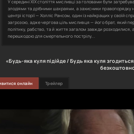
У середині XIX століття мисливці за головами були затребува
злодіями та дрібними шахраями, а захисники правопорядку 
центрі історії — Холліс Рансом, один із найкращих у своїй сп
загрозою, адже чергова ціль мисливця — його брат, який пе
політику, рабство, та й життя загалом завжди розходилися, 
перешкодою для смертельного пострілу...
«Будь-яка куля підійде / Будь яка куля згодитьс
безкоштовн
ивитися онлайн
Трейлер