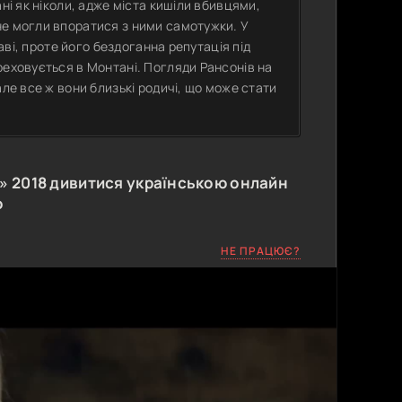
ні як ніколи, адже міста кишіли вбивцями,
не могли впоратися з ними самотужки. У
раві, проте його бездоганна репутація під
реховується в Монтані. Погляди Рансонів на
але все ж вони близькі родичі, що може стати
я»
2018
дивитися українською онлайн
о
НЕ ПРАЦЮЄ?