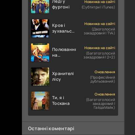
Леді у
Новинка на сайті
фургоні
(Субтитри | iTunes)
Новинка на сайті
Кров і
(Двоголосий
зухвальство
закадровий | TV4)
/ Родинне
пограбування
Новинка на сайті
Полювання
(Багатоголосий
на
закадровий | 2+2)
крокодилів:
Сутичка
Оновлення
Хранителі
(Професійний
лісу
дубльований)
Оновлення
Ти, я і
(Багатоголосий
Тоскана
закадровий |
ГайдаМайк)
Останні коментарі