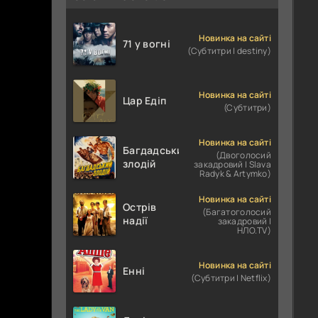
Новинка на сайті
71 у вогні
(Субтитри | destiny)
Новинка на сайті
Цар Едіп
(Субтитри)
Новинка на сайті
Багдадський
(Двоголосий
злодій
закадровий | Slava
Radyk & Artymko)
Новинка на сайті
Острів
(Багатоголосий
надії
закадровий |
НЛО.TV)
Новинка на сайті
Енні
(Субтитри | Netflix)