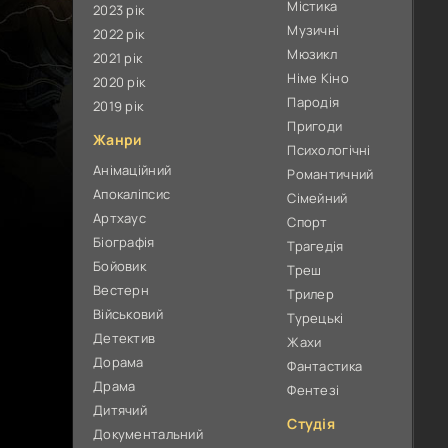
Містика
2023 рік
Музичні
2022 рік
Мюзикл
2021 рік
Німе Кіно
2020 рік
Пародія
2019 рік
Пригоди
Жанри
Психологічні
Анімаційний
Романтичний
Апокаліпсис
Сімейний
Артхаус
Спорт
Біографія
Трагедія
Бойовик
Треш
Вестерн
Трилер
Військовий
Турецькі
Детектив
Жахи
Дорама
Фантастика
Драма
Фентезі
Дитячий
Студія
Документальний