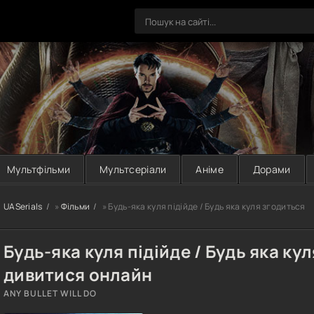
Мультфільми
Мультсеріали
Аніме
Дорами
UASerials
»
Фільми
» Будь-яка куля підійде / Будь яка куля згодиться
Будь-яка куля підійде / Будь яка ку
дивитися онлайн
ANY BULLET WILL DO