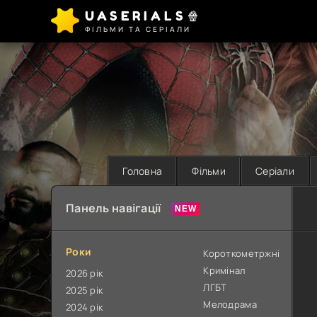
UASERIALS🍿
ФІЛЬМИ ТА СЕРІАЛИ
Головна
Фільми
Серіали
Панель навігації
Роки
Короткометржні
Кримінал
2026 рік
ЛГБТ
2025 рік
Мелодрама
2024 рік