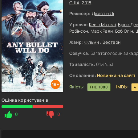
США
,
2018
Режисер:
Джастін Лі
У ролях:
Кевін Макелі
,
Брюс Дев
Робінсон
,
Марк Раян
,
Боб Олін
,
Ш
Жанр:
Фільми
/
Вестерн
Озвучка:
Багатоголосий закад
Тривалість:
01:44:53
Оновлення:
Новинка на сайті
16+
Якість:
IMDb:
FHD 1080
4
Оцінка користувачів
0
0