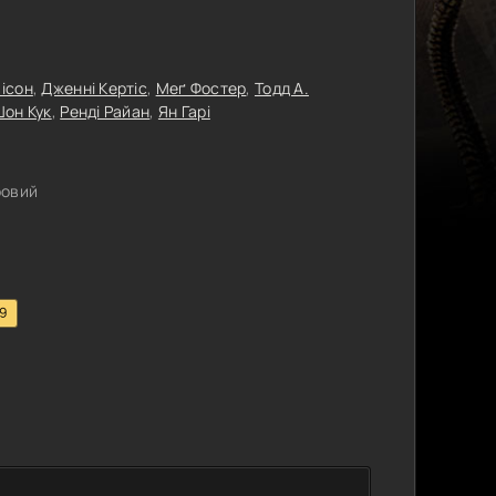
ісон
,
Дженні Кертіс
,
Меґ Фостер
,
Тодд А.
он Кук
,
Ренді Райан
,
Ян Гарі
ровий
.9