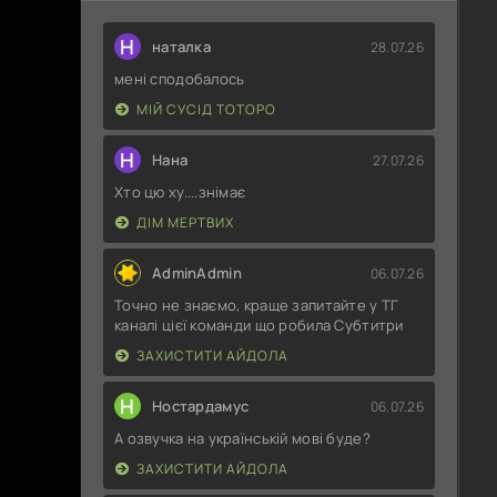
Н
наталка
28.07.26
мені сподобалось
МІЙ СУСІД ТОТОРО
Н
Нана
27.07.26
Хто цю ху....знімає
ДІМ МЕРТВИХ
AdminAdmin
06.07.26
Точно не знаємо, краще запитайте у ТГ
каналі цієї команди що робила Субтитри
ЗАХИСТИТИ АЙДОЛА
Н
Ностардамус
06.07.26
А озвучка на українській мові буде?
ЗАХИСТИТИ АЙДОЛА