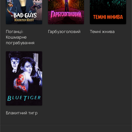
Поганці:
Гарбузоголовий
Темні жнива
Кошмарне
пограбування
Блакитний тигр