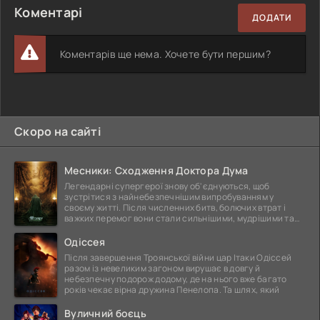
Коментарі
ДОДАТИ
Коментарів ще нема. Хочете бути першим?
Скоро на сайті
Месники: Сходження Доктора Дума
Легендарні супергерої знову об'єднуються, щоб
зустрітися з найнебезпечнішим випробуванням у
своєму житті. Після численних битв, болючих втрат і
важких перемог вони стали сильнішими, мудрішими та
ще
Одіссея
Після завершення Троянської війни цар Ітаки Одіссей
разом із невеликим загоном вирушає в довгу й
небезпечну подорож додому, де на нього вже багато
років чекає вірна дружина Пенелопа. Та шлях, який
Вуличний боєць