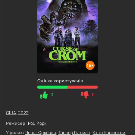
16+
Оцінка користувачів
0
0
США
,
2022
Режисер:
Роб Йорк
У ролях:
Челсі Юркевич
,
Таннер Гіллман
,
Колін Каннінгем
,