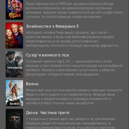
Події переносять у 1993 рік, де двоє колишніх бійців
вуличних поєдинків, які давно розійшлися різними
шляхами, змушені знову повернутися до світу жорстоких
сутичок. Їх спокій порушує поява загадкової
Знайомство з Факерами 3
Молодий чоловік Генрі виріс у родині, де спокій —
рідкісне явище, а будь-яке важливе рішення швидко
перетворюється на привід для суперечок і
непорозумінь. Коли він оголошує про намір одружитися,
це
Сузір’я великого пса
Головний герой історії, Хіг, — цивільний пілот, який
мешкає у постапокаліптичному Колорадо на занедбаній
авіабазі. Разом зі своїм вірним супутником, собакою
Джаспером, та буркотливим, але відданим
Ваяна
Моана відгукується на заклик океану і вирішує покинути
береги свого рідного острова Мотунуї. Вперше вона
вирушає у відкрите море у супроводі знаменитого
напівбога Мауї. На них чекає незабутня
Дюна: Частина третя
У галактиці стрімко зростає напруга: встановлений
порядок дедалі більше викликає невдоволення, а
навколо імператора починає згущуватися павутина