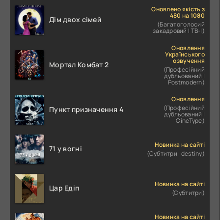
Оновлено якість з
480 на 1080
Дім двох сімей
(Багатоголосий
закадровий | ТВ-І)
Оновлення
Українського
озвучення
Мортал Комбат 2
(Професійний
дубльований |
Postmodern)
Оновлення
(Професійний
Пункт призначення 4
дубльований |
CineType)
Новинка на сайті
71 у вогні
(Субтитри | destiny)
Новинка на сайті
Цар Едіп
(Субтитри)
Новинка на сайті