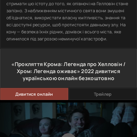
стримати цю істоту до того, як опівночі на Гелловін стане
запізно. З наближенням містичного свята вони змушені
об’єднатися, використати власну кмітливість, знання та
всі доступні ресурси, щоб протистояти давньому злу. На
кону — безпека їхніх рідних, домівок і всього міста, яке
опинилося під загрозою неминучої катастрофи.
«Прокляття Крома: Легенда про Хелловін /
Хром: Легенда оживає»
2022
дивитися
українською онлайн безкоштовно
Дивитися онлайн
Трейлер