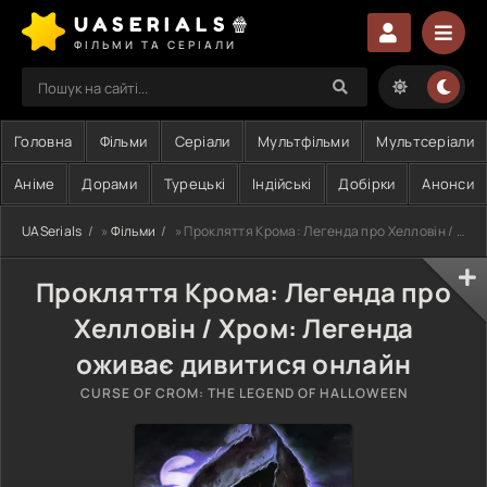
UASERIALS🍿
ФІЛЬМИ ТА СЕРІАЛИ
Головна
Фільми
Серіали
Мультфільми
Мультсеріали
Аніме
Дорами
Турецькі
Індійські
Добірки
Анонси
UASerials
»
Фільми
» Прокляття Крома: Легенда про Хелловін / Хром: Легенда оживає
Прокляття Крома: Легенда про
Хелловін / Хром: Легенда
оживає дивитися онлайн
CURSE OF CROM: THE LEGEND OF HALLOWEEN