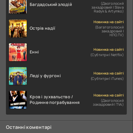
(Двоголосий
Багдадський злодій
закадровий | Slava
Radyk & Artymko)
Новинка на сайті
(Багатоголосий
Острів надії
закадровий |
НЛО.TV)
Новинка на сайті
Енні
(Субтитри | Netflix)
Новинка на сайті
Леді у фургоні
(Субтитри | iTunes)
Новинка на сайті
Кров і зухвальство /
(Двоголосий
Родинне пограбування
закадровий | TV4)
Останні коментарі