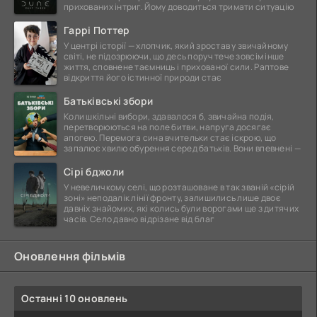
прихованих інтриг. Йому доводиться тримати ситуацію
Гаррі Поттер
У центрі історії — хлопчик, який зростав у звичайному
світі, не підозрюючи, що десь поруч тече зовсім інше
життя, сповнене таємниць і прихованої сили. Раптове
відкриття його істинної природи стає
Батьківські збори
Коли шкільні вибори, здавалося б, звичайна подія,
перетворюються на поле битви, напруга досягає
апогею. Перемога сина вчительки стає іскрою, що
запалює хвилю обурення серед батьків. Вони впевнені —
Сірі бджоли
У невеличкому селі, що розташоване в так званій «сірій
зоні» неподалік лінії фронту, залишились лише двоє
давніх знайомих, які колись були ворогами ще з дитячих
часів. Село давно відрізане від благ
Оновлення фільмів
Останні 10 оновлень