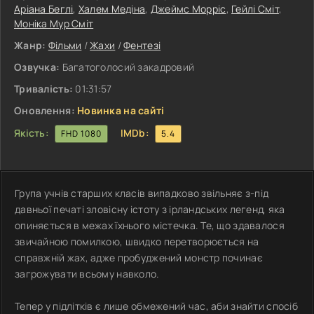
Аріана Беглі
,
Халем Медіна
,
Джеймс Морріс
,
Гейлі Сміт
,
Моніка Мур Сміт
Жанр:
Фільми
/
Жахи
/
Фентезі
Озвучка:
Багатоголосий закадровий
Тривалість:
01:31:57
Оновлення:
Новинка на сайті
Якість:
IMDb:
FHD 1080
5.4
Група учнів старших класів випадково звільняє з-під
давньої печаті зловісну істоту з ірландських легенд, яка
опиняється в межах їхнього містечка. Те, що здавалося
звичайною помилкою, швидко перетворюється на
справжній жах, адже пробуджений монстр починає
загрожувати всьому навколо.
Тепер у підлітків є лише обмежений час, аби знайти спосіб