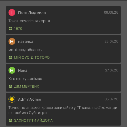
Г
Гість Людмила
08.08.26
Така несусвітня херня
1670
Н
наталка
28.07.26
мені сподобалось
МІЙ СУСІД ТОТОРО
Н
Нана
27.07.26
Хто цю ху....знімає
ДІМ МЕРТВИХ
AdminAdmin
06.07.26
Точно не знаємо, краще запитайте у ТГ каналі цієї команди
що робила Субтитри
ЗАХИСТИТИ АЙДОЛА