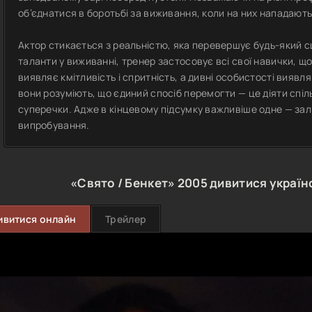
об’єднатися в боротьбі за виживання, коли на них нападають 
Актор стикається з реальністю, яка перевершує будь-який с
таланти у виживанні, тренер застосовує всі свої навички, щ
виявляє кмітливість і спритність, а дивні особистості вияв
вони розуміють, що єдиний спосіб перемогти — це діяти спіл
суперечки. Адже в кінцевому підсумку важливіше одне — за
випробування.
«Свято / Бенкет»
2005
дивитися україн
ивитися онлайн
Трейлер