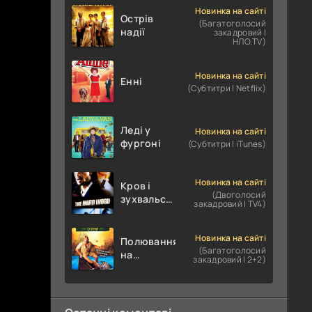
Новинка на сайті
Острів
(Багатоголосий
надії
закадровий |
НЛО.TV)
Новинка на сайті
Енні
(Субтитри | Netflix)
Леді у
Новинка на сайті
фургоні
(Субтитри | iTunes)
Новинка на сайті
Кров і
(Двоголосий
зухвальство
закадровий | TV4)
/ Родинне
пограбування
Новинка на сайті
Полювання
(Багатоголосий
на
закадровий | 2+2)
крокодилів:
Сутичка