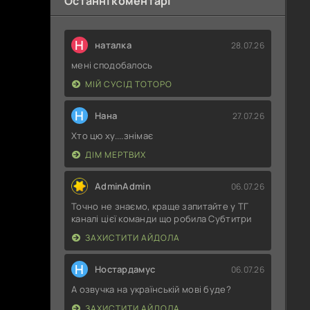
Останні коментарі
Н
наталка
28.07.26
мені сподобалось
МІЙ СУСІД ТОТОРО
Н
Нана
27.07.26
Хто цю ху....знімає
ДІМ МЕРТВИХ
AdminAdmin
06.07.26
Точно не знаємо, краще запитайте у ТГ
каналі цієї команди що робила Субтитри
ЗАХИСТИТИ АЙДОЛА
Н
Ностардамус
06.07.26
А озвучка на українській мові буде?
ЗАХИСТИТИ АЙДОЛА