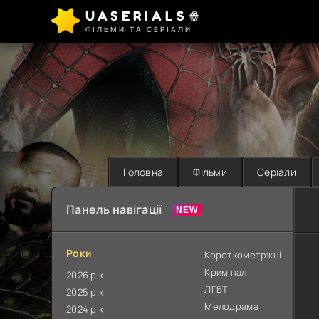
UASERIALS🍿
ФІЛЬМИ ТА СЕРІАЛИ
Головна
Фільми
Серіали
Панель навігації
Роки
Короткометржні
Кримінал
2026 рік
ЛГБТ
2025 рік
Мелодрама
2024 рік