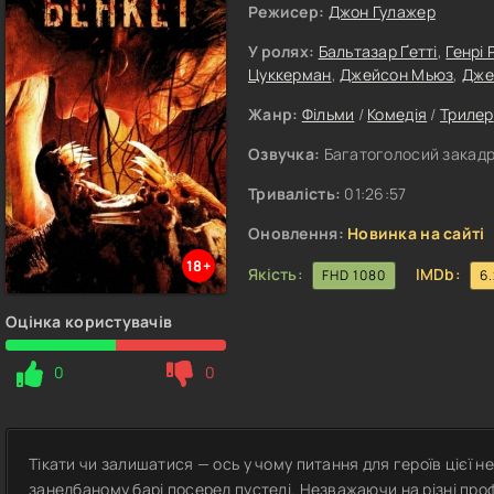
Режисер:
Джон Гулажер
У ролях:
Бальтазар Ґетті
,
Генрі 
Цуккерман
,
Джейсон Мьюз
,
Дже
Жанр:
Фільми
/
Комедія
/
Трилер
Озвучка:
Багатоголосий закадро
Тривалість:
01:26:57
Оновлення:
Новинка на сайті
18+
Якість:
IMDb:
FHD 1080
6
Оцінка користувачів
0
0
Тікати чи залишатися — ось у чому питання для героїв цієї не
занедбаному барі посеред пустелі. Незважаючи на різні проф