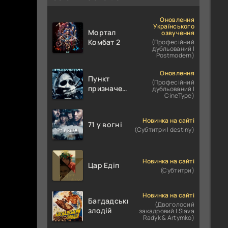
Оновлення
Українського
Мортал
озвучення
Комбат 2
(Професійний
дубльований |
Postmodern)
Оновлення
Пункт
(Професійний
призначення
дубльований |
CineType)
4
Новинка на сайті
71 у вогні
(Субтитри | destiny)
Новинка на сайті
Цар Едіп
(Субтитри)
Новинка на сайті
Багдадський
(Двоголосий
злодій
закадровий | Slava
Radyk & Artymko)