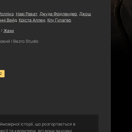
Роллінз
,
Наві Рават
,
Джуда Фрідлендер
,
Джош
нні Вейд
,
Кріста Аллен
,
Клу Ґулаґер
/
Жахи
вий | Bezro Studio
.2
ймовірної історії, що розгортається в
есії та характери, всі вони змушені