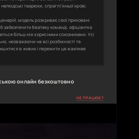
нелюдські тварюки, спраглі їхньої крові.
ценарій, модель розкриває свої приховані
об забезпечити безпеку команді, офіціантка
ляються більш ніж корисними союзниками. Усі
ьно, незважаючи на всі розбіжності та
лишитися в живих і пережити це жахливе
ською онлайн безкоштовно
НЕ ПРАЦЮЄ?