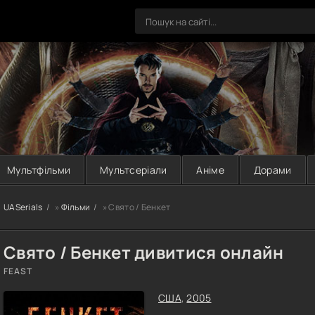
Мультфільми
Мультсеріали
Аніме
Дорами
UASerials
»
Фільми
» Свято / Бенкет
Свято / Бенкет дивитися онлайн
FEAST
США
,
2005