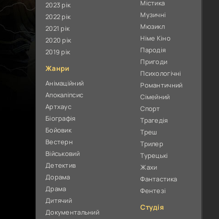
Містика
2023 рік
Музичні
2022 рік
Мюзикл
2021 рік
Німе Кіно
2020 рік
Пародія
2019 рік
Пригоди
Жанри
Психологічні
Анімаційний
Романтичний
Апокаліпсис
Сімейний
Артхаус
Спорт
Біографія
Трагедія
Бойовик
Треш
Вестерн
Трилер
Військовий
Турецькі
Детектив
Жахи
Дорама
Фантастика
Драма
Фентезі
Дитячий
Студія
Документальний