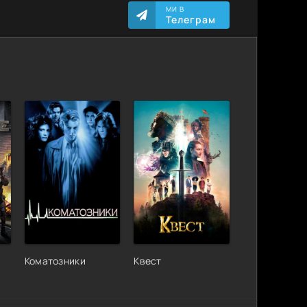
МИ В
Телеграм
Коматозники
Квест