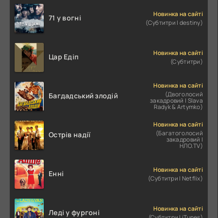
Новинка на сайті
71 у вогні
(Субтитри | destiny)
Новинка на сайті
Цар Едіп
(Субтитри)
Новинка на сайті
(Двоголосий
Багдадський злодій
закадровий | Slava
Radyk & Artymko)
Новинка на сайті
(Багатоголосий
Острів надії
закадровий |
НЛО.TV)
Новинка на сайті
Енні
(Субтитри | Netflix)
Новинка на сайті
Леді у фургоні
(Субтитри | iTunes)