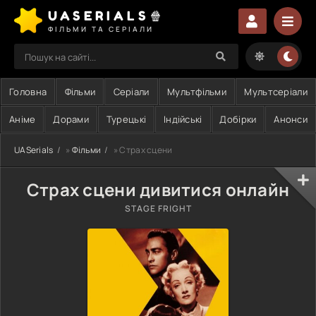
UASERIALS🍿
ФІЛЬМИ ТА СЕРІАЛИ
Головна
Фільми
Серіали
Мультфільми
Мультсеріали
Аніме
Дорами
Турецькі
Індійські
Добірки
Анонси
UASerials
»
Фільми
» Страх сцени
Страх сцени дивитися онлайн
STAGE FRIGHT