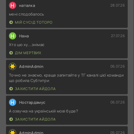
Н
наталка
28.07.26
мені сподобалось
МІЙ СУСІД ТОТОРО
Н
Нана
27.07.26
Хто цю ху....знімає
ДІМ МЕРТВИХ
AdminAdmin
06.07.26
Точно не знаємо, краще запитайте у ТГ каналі цієї команди
що робила Субтитри
ЗАХИСТИТИ АЙДОЛА
Н
Ностардамус
06.07.26
А озвучка на українській мові буде?
ЗАХИСТИТИ АЙДОЛА
AdminAdmin
05.07.26