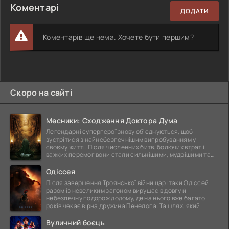
Коментарі
ДОДАТИ
Коментарів ще нема. Хочете бути першим?
Скоро на сайті
Месники: Сходження Доктора Дума
Легендарні супергерої знову об'єднуються, щоб
зустрітися з найнебезпечнішим випробуванням у
своєму житті. Після численних битв, болючих втрат і
важких перемог вони стали сильнішими, мудрішими та
ще
Одіссея
Після завершення Троянської війни цар Ітаки Одіссей
разом із невеликим загоном вирушає в довгу й
небезпечну подорож додому, де на нього вже багато
років чекає вірна дружина Пенелопа. Та шлях, який
Вуличний боєць