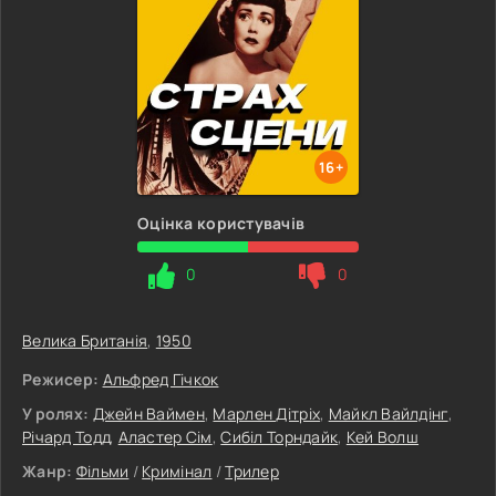
16+
Оцінка користувачів
0
0
Велика Британія
,
1950
Режисер:
Альфред Гічкок
У ролях:
Джейн Ваймен
,
Марлен Дітріх
,
Майкл Вайлдінг
,
Річард Тодд
,
Аластер Сім
,
Сибіл Торндайк
,
Кей Волш
Жанр:
Фільми
/
Кримінал
/
Трилер