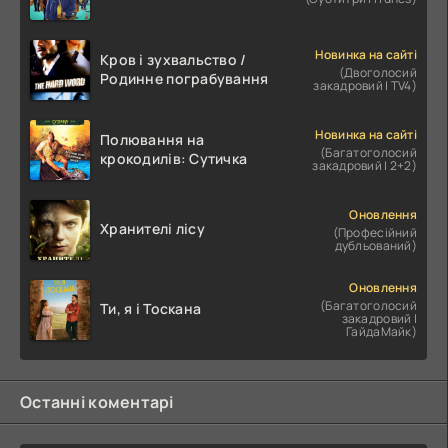
Новинка на сайті
Кров і зухвальство /
(Двоголосий
Родинне пограбування
закадровий | TV4)
Новинка на сайті
Полювання на
(Багатоголосий
крокодилів: Сутичка
закадровий | 2+2)
Оновлення
Хранителі лісу
(Професійний
дубльований)
Оновлення
(Багатоголосий
Ти, я і Тоскана
закадровий |
ГайдаМайк)
Останні коментарі