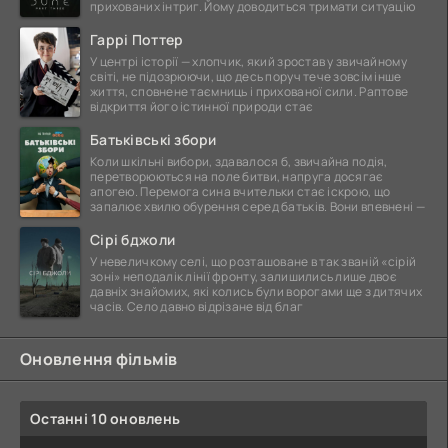
прихованих інтриг. Йому доводиться тримати ситуацію
Гаррі Поттер
У центрі історії — хлопчик, який зростав у звичайному
світі, не підозрюючи, що десь поруч тече зовсім інше
життя, сповнене таємниць і прихованої сили. Раптове
відкриття його істинної природи стає
Батьківські збори
Коли шкільні вибори, здавалося б, звичайна подія,
перетворюються на поле битви, напруга досягає
апогею. Перемога сина вчительки стає іскрою, що
запалює хвилю обурення серед батьків. Вони впевнені —
Сірі бджоли
У невеличкому селі, що розташоване в так званій «сірій
зоні» неподалік лінії фронту, залишились лише двоє
давніх знайомих, які колись були ворогами ще з дитячих
часів. Село давно відрізане від благ
Оновлення фільмів
Останні 10 оновлень