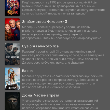
Події переносять у 1993 рік, де двоє колишніх бійців
вуличних поєдинків, які давно розійшлися різними
шляхами, змушені знову повернутися до світу жорстоких
сутичок. Їх спокій порушує поява загадкової
Знайомство з Факерами 3
Молодий чоловік Генрі виріс у родині, де спокій —
рідкісне явище, а будь-яке важливе рішення швидко
перетворюється на привід для суперечок і
непорозумінь. Коли він оголошує про намір одружитися,
це
Сузір’я великого пса
Головний герой історії, Хіг, — цивільний пілот, який
мешкає у постапокаліптичному Колорадо на занедбаній
авіабазі. Разом зі своїм вірним супутником, собакою
Джаспером, та буркотливим, але відданим
Ваяна
Моана відгукується на заклик океану і вирішує покинути
береги свого рідного острова Мотунуї. Вперше вона
вирушає у відкрите море у супроводі знаменитого
напівбога Мауї. На них чекає незабутня
Дюна: Частина третя
У галактиці стрімко зростає напруга: встановлений
порядок дедалі більше викликає невдоволення, а
навколо імператора починає згущуватися павутина