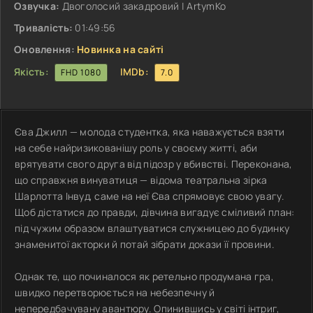
Озвучка:
Двоголосий закадровий | ArtymKo
Тривалість:
01:49:56
Оновлення:
Новинка на сайті
Якість:
IMDb:
FHD 1080
7.0
Єва Джилл — молода студентка, яка наважується взяти
на себе найризикованішу роль у своєму житті, аби
врятувати свого друга від підозр у вбивстві. Переконана,
що справжня винуватиця — відома театральна зірка
Шарлотта Інвуд, саме на неї Єва спрямовує свою увагу.
Щоб дістатися до правди, дівчина вигадує сміливий план:
під чужим образом влаштуватися служницею до будинку
знаменитої акторки й потай зібрати докази її провини.
Однак те, що починалося як ретельно продумана гра,
швидко перетворюється на небезпечну й
непередбачувану авантюру. Опинившись у світі інтриг,