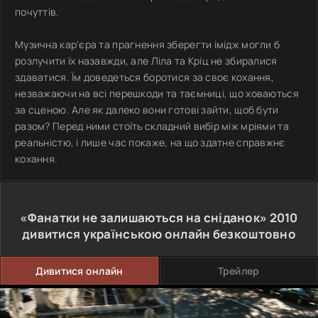
почуттів.
Музична кар'єра та прагнення зберегти імідж могли б
розлучити їх назавжди, але Ліла та Кріц не збиралися
здаватися. Їм доведеться боротися за своє кохання,
незважаючи на всі перешкоди та таємниці, що ховаються
за сценою. Але як далеко вони готові зайти, щоб бути
разом? Перед ними стоїть складний вибір між мріями та
реальністю, і лише час покаже, на що здатне справжнє
кохання.
«Фанатки не залишаються на сніданок»
2010
дивитися українською онлайн безкоштовно
Дивитися онлайн
Трейлер