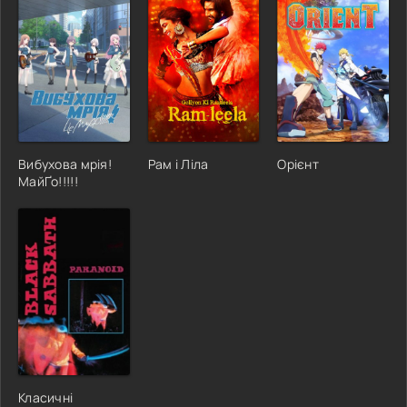
Вибухова мрія!
Рам і Ліла
Орієнт
МайҐо!!!!!
Класичні