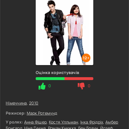
12+
Оцінка користувачів
0
0
Німеччина
,
2010
Режисер:
Марк Ротемунд
У ролях:
Анна Фішер
,
Костя Улльман
,
Інка Фрідріх
,
Амбер
Бонгард
,
Ніна Гумма
,
Роман Книжка
,
Бен Браун
,
Йозеф