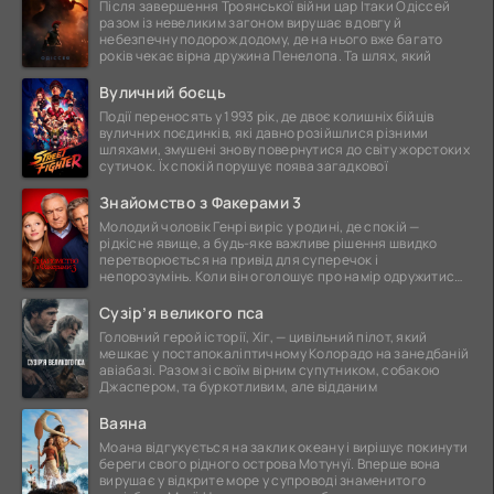
Після завершення Троянської війни цар Ітаки Одіссей
разом із невеликим загоном вирушає в довгу й
небезпечну подорож додому, де на нього вже багато
років чекає вірна дружина Пенелопа. Та шлях, який
Вуличний боєць
Події переносять у 1993 рік, де двоє колишніх бійців
вуличних поєдинків, які давно розійшлися різними
шляхами, змушені знову повернутися до світу жорстоких
сутичок. Їх спокій порушує поява загадкової
Знайомство з Факерами 3
Молодий чоловік Генрі виріс у родині, де спокій —
рідкісне явище, а будь-яке важливе рішення швидко
перетворюється на привід для суперечок і
непорозумінь. Коли він оголошує про намір одружитися,
це
Сузір’я великого пса
Головний герой історії, Хіг, — цивільний пілот, який
мешкає у постапокаліптичному Колорадо на занедбаній
авіабазі. Разом зі своїм вірним супутником, собакою
Джаспером, та буркотливим, але відданим
Ваяна
Моана відгукується на заклик океану і вирішує покинути
береги свого рідного острова Мотунуї. Вперше вона
вирушає у відкрите море у супроводі знаменитого