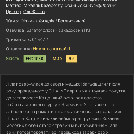
Маттес
,
Міхаель Кезероглу
,
Франциска Вульф
,
Франк
Циглер
,
Оле Фішер
Жанр:
Фільми
/
Комедія
/
Романтичний
Озвучка:
Багатоголосий закадровий | К1
Тривалість:
01:44:12
Оновлення:
Новинка на сайті
Якість:
IMDb:
FHD 1080
6.5
Ліла повернулася до своєї німецької батьківщини після
року, проведеного у США. У її серці вже вирували почуття
до загадкового Кріца, який виявився солістом
найпопулярнішого гурту в Німеччині. Зіткнувшись із
забороною на романтичні стосунки через контракт, між
Лілою та Кріцом виникли неймовірні труднощі. Кохання
молодих людей стало справжнім випробуванням, але
вони готові подолати всі перешкоди заради своїх