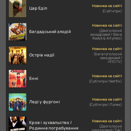
Новинка на сайті
Цар Едіп
(Субтитри)
Новинка на сайті
(Двоголосий
Багдадський злодій
закадровий | Slava
Radyk & Artymko)
Новинка на сайті
(Багатоголосий
Острів надії
закадровий |
НЛО.TV)
Новинка на сайті
Енні
(Субтитри | Netflix)
Новинка на сайті
Леді у фургоні
(Субтитри | iTunes)
Новинка на сайті
Кров і зухвальство /
(Двоголосий
Родинне пограбування
закадровий | TV4)