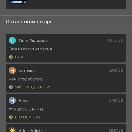
Останні коментарі
Г
Гість Людмила
08.08.26
Така несусвітня херня
1670
Н
наталка
28.07.26
мені сподобалось
МІЙ СУСІД ТОТОРО
Н
Нана
27.07.26
Хто цю ху....знімає
ДІМ МЕРТВИХ
AdminAdmin
06.07.26