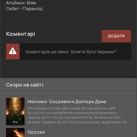
Альбоми: Блек
Себет - Параноід
Коментарі
ДОДАТИ
Коментарів ще нема. Хочете бути першим?
Скоро на сайті
Месники: Сходження Доктора Дума
Легендарні супергерої знову об'єднуються, щоб
зустрітися з найнебезпечнішим випробуванням у
своєму житті. Після численних битв, болючих втрат і
важких перемог вони стали сильнішими, мудрішими та
ще
Одіссея