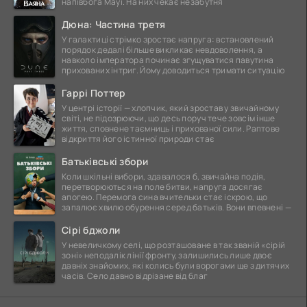
напівбога Мауї. На них чекає незабутня
Дюна: Частина третя
У галактиці стрімко зростає напруга: встановлений
порядок дедалі більше викликає невдоволення, а
навколо імператора починає згущуватися павутина
прихованих інтриг. Йому доводиться тримати ситуацію
Гаррі Поттер
У центрі історії — хлопчик, який зростав у звичайному
світі, не підозрюючи, що десь поруч тече зовсім інше
життя, сповнене таємниць і прихованої сили. Раптове
відкриття його істинної природи стає
Батьківські збори
Коли шкільні вибори, здавалося б, звичайна подія,
перетворюються на поле битви, напруга досягає
апогею. Перемога сина вчительки стає іскрою, що
запалює хвилю обурення серед батьків. Вони впевнені —
Сірі бджоли
У невеличкому селі, що розташоване в так званій «сірій
зоні» неподалік лінії фронту, залишились лише двоє
давніх знайомих, які колись були ворогами ще з дитячих
часів. Село давно відрізане від благ