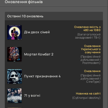
Оновлення фільмів
Останні 10 оновлень
Оновлено якість з
480 на 1080
Дім двох сімей
(Багатоголосий
закадровий | ТВ-І)
Оновлення
Українського
озвучення
Мортал Комбат 2
(Професійний
дубльований |
Postmodern)
Оновлення
(Професійний
Пункт призначення 4
дубльований |
CineType)
Новинка на сайті
71 у вогні
(Субтитри | destiny)