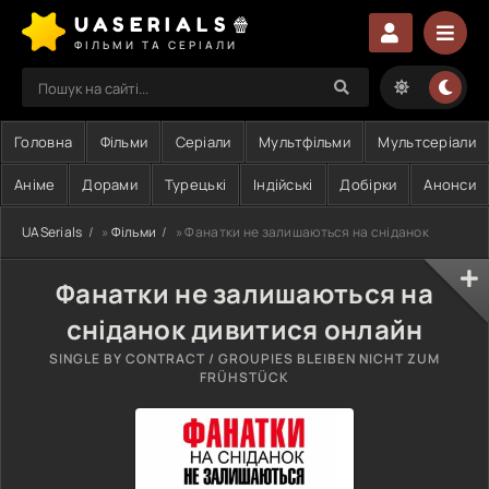
UASERIALS🍿
ФІЛЬМИ ТА СЕРІАЛИ
Головна
Фільми
Серіали
Мультфільми
Мультсеріали
Аніме
Дорами
Турецькі
Індійські
Добірки
Анонси
UASerials
»
Фільми
» Фанатки не залишаються на сніданок
Фанатки не залишаються на
сніданок дивитися онлайн
SINGLE BY CONTRACT / GROUPIES BLEIBEN NICHT ZUM
FRÜHSTÜCK