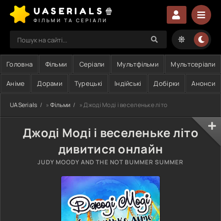
UASERIALS🍿
ФІЛЬМИ ТА СЕРІАЛИ
Головна
Фільми
Серіали
Мультфільми
Мультсеріали
Аніме
Дорами
Турецькі
Індійські
Добірки
Анонси
UASerials
»
Фільми
» Джоді Моді і веселеньке літо
Джоді Моді і веселеньке літо
дивитися онлайн
JUDY MOODY AND THE NOT BUMMER SUMMER