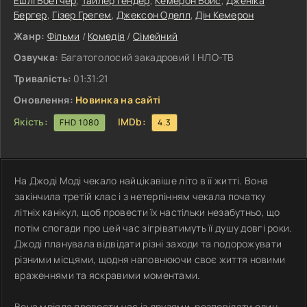
Ешлі Боетчер
,
Тайлер Гендер
,
Кемерон Бойс
,
Дженіка
Бергер
,
Гізер Грегем
,
Джексон Оделл
,
Дін Кемерон
Жанр:
Фільми
/
Комедія
/
Сімейний
Озвучка:
Багатоголосий закадровий | НЛО-ТВ
Тривалість:
01:31:21
Оновлення:
Новинка на сайті
Якість:
IMDb:
FHD 1080
4.3
На Джоді Моді чекало найцікавіше літо в її житті. Вона
закінчила третій клас і з нетерпінням чекала початку
літніх канікул, щоб провести їх настільки незабутньо, що
потім спогади про цей час зігріватимуть її душу довгі роки.
Джоді планувала відвідати різні заходи та подорожувати
різними місцями, щодня наповнюючи своє життя новими
враженнями та яскравими моментами.
Вона мріяла провести час із друзями, розповідати один