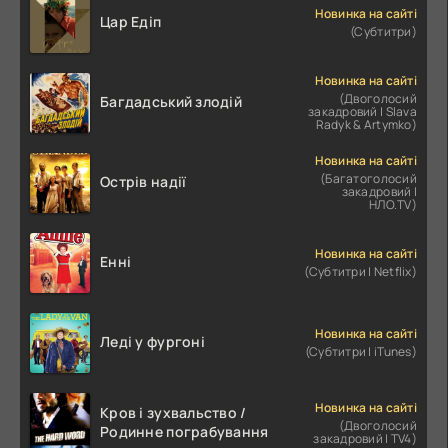
Новинка на сайті
Цар Едіп
(Субтитри)
Новинка на сайті
(Двоголосий
Багдадський злодій
закадровий | Slava
Radyk & Artymko)
Новинка на сайті
(Багатоголосий
Острів надії
закадровий |
НЛО.TV)
Новинка на сайті
Енні
(Субтитри | Netflix)
Новинка на сайті
Леді у фургоні
(Субтитри | iTunes)
Новинка на сайті
Кров і зухвальство /
(Двоголосий
Родинне пограбування
закадровий | TV4)