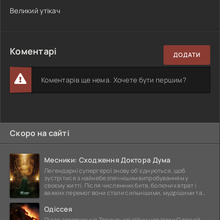
Великий утікач
Коментарі
ДОДАТИ
Коментарів ще нема. Хочете бути першим?
Скоро на сайті
Месники: Сходження Доктора Дума
Легендарні супергерої знову об'єднуються, щоб
зустрітися з найнебезпечнішим випробуванням у
своєму житті. Після численних битв, болючих втрат і
важких перемог вони стали сильнішими, мудрішими та
ще
Одіссея
Після завершення Троянської війни цар Ітаки Одіссей