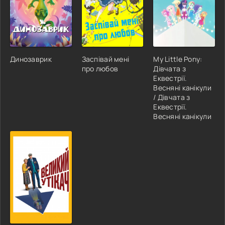
Динозаврик
Заспівай мені
My Little Pony:
про любов
Дівчата з
Еквестрії.
Весняні канікули
/ Дівчата з
Еквестрії.
Весняні канікули