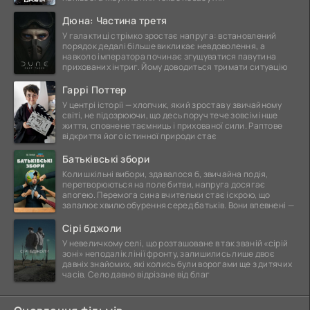
Дюна: Частина третя
У галактиці стрімко зростає напруга: встановлений
порядок дедалі більше викликає невдоволення, а
навколо імператора починає згущуватися павутина
прихованих інтриг. Йому доводиться тримати ситуацію
Гаррі Поттер
У центрі історії — хлопчик, який зростав у звичайному
світі, не підозрюючи, що десь поруч тече зовсім інше
життя, сповнене таємниць і прихованої сили. Раптове
відкриття його істинної природи стає
Батьківські збори
Коли шкільні вибори, здавалося б, звичайна подія,
перетворюються на поле битви, напруга досягає
апогею. Перемога сина вчительки стає іскрою, що
запалює хвилю обурення серед батьків. Вони впевнені —
Сірі бджоли
У невеличкому селі, що розташоване в так званій «сірій
зоні» неподалік лінії фронту, залишились лише двоє
давніх знайомих, які колись були ворогами ще з дитячих
часів. Село давно відрізане від благ