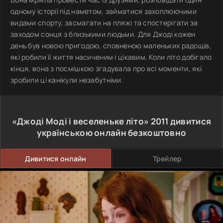
одному історії під наметом, займатися захоплюючими
видами спорту, засмагати на пляжі та спостерігати за
заходом сонця з близькими людьми. Для Джоді кожен
день був новою пригодою, сповненою маленьких радощів,
які робили її життя насиченим і цікавим. Коли літо добігало
кінця, вона з посмішкою згадувала про всі моменти, які
зробили ці канікули незабутніми.
«Джоді Моді і веселеньке літо»
2011
дивитися
українською онлайн безкоштовно
Дивитися онлайн
Трейлер