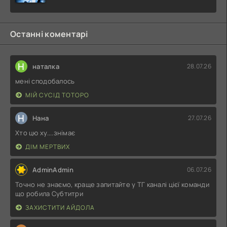
Останні коментарі
Н
наталка
28.07.26
мені сподобалось
МІЙ СУСІД ТОТОРО
Н
Нана
27.07.26
Хто цю ху....знімає
ДІМ МЕРТВИХ
AdminAdmin
06.07.26
Точно не знаємо, краще запитайте у ТГ каналі цієї команди
що робила Субтитри
ЗАХИСТИТИ АЙДОЛА