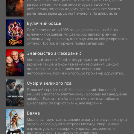
разом із невеликим загоном вирушає в довгу й
небезпечну подорож додому, де на нього вже багато
років чекає вірна дружина Пенелопа. Та шлях, який
Вуличний боєць
Події переносять у 1993 рік, де двоє колишніх бійців
вуличних поєдинків, які давно розійшлися різними
шляхами, змушені знову повернутися до світу жорстоких
сутичок. Їх спокій порушує поява загадкової
Знайомство з Факерами 3
Молодий чоловік Генрі виріс у родині, де спокій —
рідкісне явище, а будь-яке важливе рішення швидко
перетворюється на привід для суперечок і
непорозумінь. Коли він оголошує про намір одружитися,
це
Сузір’я великого пса
Головний герой історії, Хіг, — цивільний пілот, який
мешкає у постапокаліптичному Колорадо на занедбаній
авіабазі. Разом зі своїм вірним супутником, собакою
Джаспером, та буркотливим, але відданим
Ваяна
Моана відгукується на заклик океану і вирішує покинути
береги свого рідного острова Мотунуї. Вперше вона
вирушає у відкрите море у супроводі знаменитого
напівбога Мауї. На них чекає незабутня