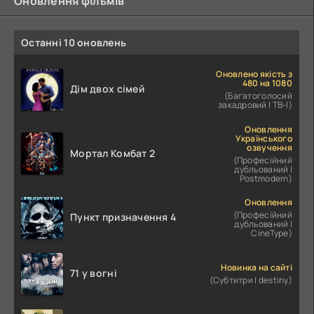
Оновлення фільмів
Останні 10 оновлень
Оновлено якість з
480 на 1080
Дім двох сімей
(Багатоголосий
закадровий | ТВ-І)
Оновлення
Українського
озвучення
Мортал Комбат 2
(Професійний
дубльований |
Postmodern)
Оновлення
(Професійний
Пункт призначення 4
дубльований |
CineType)
Новинка на сайті
71 у вогні
(Субтитри | destiny)