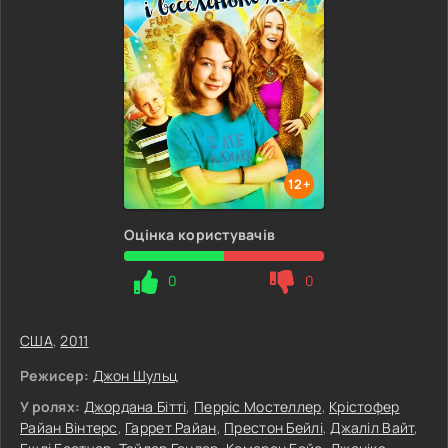
12+
Оцінка користувачів
0
0
США
,
2011
Режисер:
Джон Шульц
У ролях:
Джордана Бітті
,
Перріс Мостеллер
,
Крістофер
Райан Вінтерс
,
Гаррет Райан
,
Престон Бейлі
,
Джаліл Вайт
,