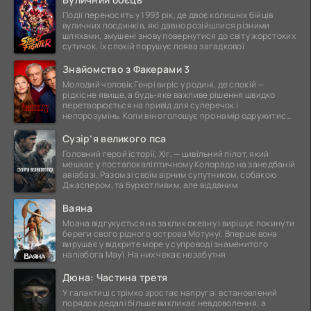
Події переносять у 1993 рік, де двоє колишніх бійців
вуличних поєдинків, які давно розійшлися різними
шляхами, змушені знову повернутися до світу жорстоких
сутичок. Їх спокій порушує поява загадкової
Знайомство з Факерами 3
Молодий чоловік Генрі виріс у родині, де спокій —
рідкісне явище, а будь-яке важливе рішення швидко
перетворюється на привід для суперечок і
непорозумінь. Коли він оголошує про намір одружитися,
це
Сузір’я великого пса
Головний герой історії, Хіг, — цивільний пілот, який
мешкає у постапокаліптичному Колорадо на занедбаній
авіабазі. Разом зі своїм вірним супутником, собакою
Джаспером, та буркотливим, але відданим
Ваяна
Моана відгукується на заклик океану і вирішує покинути
береги свого рідного острова Мотунуї. Вперше вона
вирушає у відкрите море у супроводі знаменитого
напівбога Мауї. На них чекає незабутня
Дюна: Частина третя
У галактиці стрімко зростає напруга: встановлений
порядок дедалі більше викликає невдоволення, а