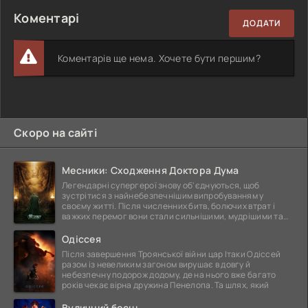
Коментарі
ДОДАТИ
Коментарів ще нема. Хочете бути першим?
Скоро на сайті
Месники: Сходження Доктора Дума
Легендарні супергерої знову об'єднуються, щоб
зустрітися з найнебезпечнішим випробуванням у
своєму житті. Після численних битв, болючих втрат і
важких перемог вони стали сильнішими, мудрішими та
ще
Одіссея
Після завершення Троянської війни цар Ітаки Одіссей
разом із невеликим загоном вирушає в довгу й
небезпечну подорож додому, де на нього вже багато
років чекає вірна дружина Пенелопа. Та шлях, який
Вуличний боєць