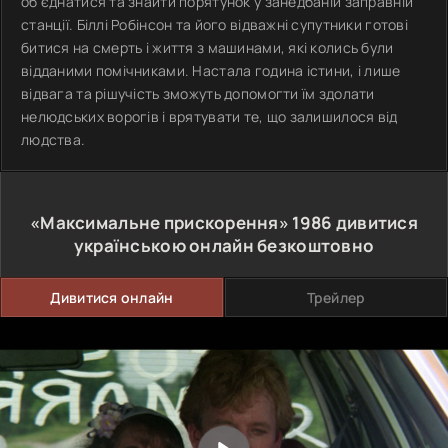
об'єднатися та знайти порятунок у занедбаній заправній
станції. Біллі Робінсон та його відважні супутники готові
битися на смерть і життя з машинами, які колись були
відданими помічниками. Настала година істини, і лише
відвага та рішучість зможуть допомогти їм здолати
нелюдських ворогів і врятувати те, що залишилося від
людства.
«Максимальне прискорення»
1986
дивитися
українською онлайн безкоштовно
Дивитися онлайн
Трейлер