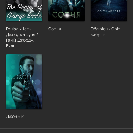
Геніальність
Сотня
Облівіон / Світ
Джорджа Буля /
забуття
Геній Джордж
Буль
Джон Вік