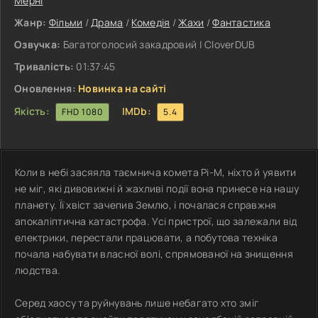
Мерні
Жанр:
Фільми
/
Драма
/
Комедія
/
Жахи
/
Фантастика
Озвучка:
Багатоголосий закадровий | CloverDUB
Тривалість:
01:37:45
Оновлення:
Новинка на сайті
Якість:
IMDb:
FHD 1080
5.4
Коли в небі засяяла таємнича комета Рі-М, ніхто й уявити
не міг, які дивовижні й жахливі події вона принесе на нашу
планету. Її хвіст зачепив Землю, і почалася справжня
апокаліптична катастрофа. Усі пристрої, що залежали від
електрики, перестали працювати, а побутова техніка
почала набувати власної волі, спрямованої на знищення
людства.
Серед хаосу та руйнувань лише небагато хто зміг