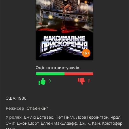
16+
Оцінка користувачів
0
0
США
,
1986
Режисер:
Стівен Кінґ
У ролях:
Еміліо Естевес
,
Пет Гінґл
,
Лора Геррінґтон
,
Ярдлі
Сміт
,
Джон Шорт
,
Еллен МакЕлдафф
,
Дж. К. Квін
,
Крістофер