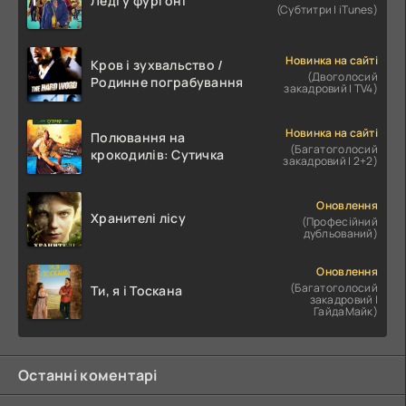
Леді у фургоні
(Субтитри | iTunes)
Новинка на сайті
Кров і зухвальство /
(Двоголосий
Родинне пограбування
закадровий | TV4)
Новинка на сайті
Полювання на
(Багатоголосий
крокодилів: Сутичка
закадровий | 2+2)
Оновлення
Хранителі лісу
(Професійний
дубльований)
Оновлення
(Багатоголосий
Ти, я і Тоскана
закадровий |
ГайдаМайк)
Останні коментарі