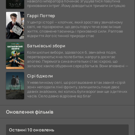
навколо імператора починає згущуватися павутина
прихованих інтриг. Йому доводиться тримати ситуацію
Гаррі Поттер
У центрі історії — хлопчик, який зростав у звичайному
світі, не підозрюючи, що десь поруч тече зовсім інше
життя, сповнене таємниць і прихованої сили. Раптове
відкриття його істинної природи стає
Батьківські збори
Коли шкільні вибори, здавалося б, звичайна подія,
перетворюються на поле битви, напруга досягає
апогею. Перемога сина вчительки стає іскрою, що
запалює хвилю обурення серед батьків. Вони впевнені —
Сірі бджоли
У невеличкому селі, що розташоване в так званій «сірій
зоні» неподалік лінії фронту, залишились лише двоє
давніх знайомих, які колись були ворогами ще з дитячих
часів. Село давно відрізане від благ
Оновлення фільмів
Останні 10 оновлень