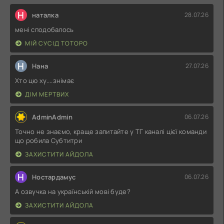
Н
наталка
28.07.26
мені сподобалось
МІЙ СУСІД ТОТОРО
Н
Нана
27.07.26
Хто цю ху....знімає
ДІМ МЕРТВИХ
AdminAdmin
06.07.26
Точно не знаємо, краще запитайте у ТГ каналі цієї команди
що робила Субтитри
ЗАХИСТИТИ АЙДОЛА
Н
Ностардамус
06.07.26
А озвучка на українській мові буде?
ЗАХИСТИТИ АЙДОЛА