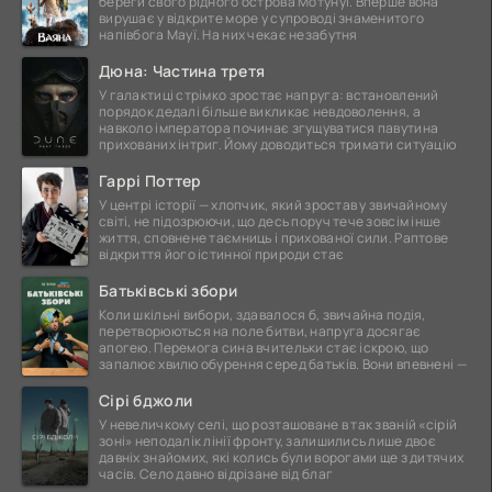
береги свого рідного острова Мотунуї. Вперше вона
вирушає у відкрите море у супроводі знаменитого
напівбога Мауї. На них чекає незабутня
Дюна: Частина третя
У галактиці стрімко зростає напруга: встановлений
порядок дедалі більше викликає невдоволення, а
навколо імператора починає згущуватися павутина
прихованих інтриг. Йому доводиться тримати ситуацію
Гаррі Поттер
У центрі історії — хлопчик, який зростав у звичайному
світі, не підозрюючи, що десь поруч тече зовсім інше
життя, сповнене таємниць і прихованої сили. Раптове
відкриття його істинної природи стає
Батьківські збори
Коли шкільні вибори, здавалося б, звичайна подія,
перетворюються на поле битви, напруга досягає
апогею. Перемога сина вчительки стає іскрою, що
запалює хвилю обурення серед батьків. Вони впевнені —
Сірі бджоли
У невеличкому селі, що розташоване в так званій «сірій
зоні» неподалік лінії фронту, залишились лише двоє
давніх знайомих, які колись були ворогами ще з дитячих
часів. Село давно відрізане від благ