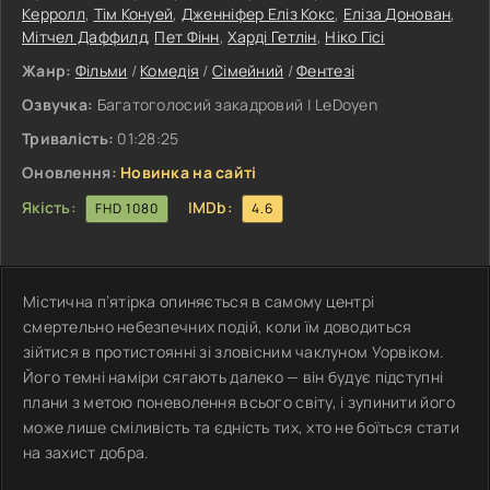
Керролл
,
Тім Конуей
,
Дженніфер Еліз Кокс
,
Еліза Донован
,
Мітчел Даффилд
,
Пет Фінн
,
Харді Гетлін
,
Ніко Гісі
Жанр:
Фільми
/
Комедія
/
Сімейний
/
Фентезі
Озвучка:
Багатоголосий закадровий | LeDoyen
Тривалість:
01:28:25
Оновлення:
Новинка на сайті
Якість:
IMDb:
FHD 1080
4.6
Містична п’ятірка опиняється в самому центрі
смертельно небезпечних подій, коли їм доводиться
зійтися в протистоянні зі зловісним чаклуном Уорвіком.
Його темні наміри сягають далеко — він будує підступні
плани з метою поневолення всього світу, і зупинити його
може лише сміливість та єдність тих, хто не боїться стати
на захист добра.