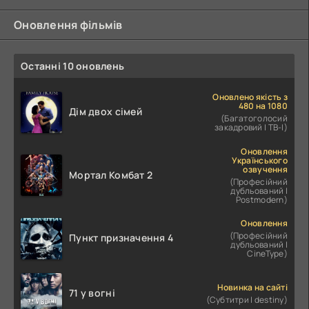
Оновлення фільмів
Останні 10 оновлень
Оновлено якість з
480 на 1080
Дім двох сімей
(Багатоголосий
закадровий | ТВ-І)
Оновлення
Українського
озвучення
Мортал Комбат 2
(Професійний
дубльований |
Postmodern)
Оновлення
(Професійний
Пункт призначення 4
дубльований |
CineType)
Новинка на сайті
71 у вогні
(Субтитри | destiny)