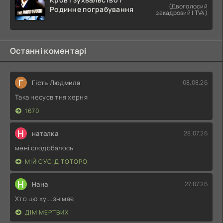
(Двоголосий
Родинне пограбування
закадровий | TV4)
Останні коментарі
Г
Гість Людмила
08.08.26
Така несусвітня херня
1670
Н
наталка
28.07.26
мені сподобалось
МІЙ СУСІД ТОТОРО
Н
Нана
27.07.26
Хто цю ху....знімає
ДІМ МЕРТВИХ