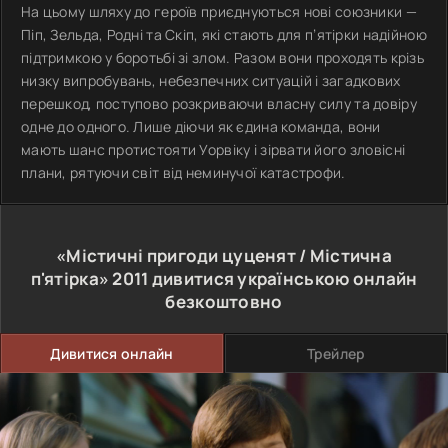
На цьому шляху до героїв приєднуються нові союзники —
Піп, Зельда, Родні та Скіп, які стають для п’ятірки надійною
підтримкою у боротьбі зі злом. Разом вони проходять крізь
низку випробувань, небезпечних ситуацій і загадкових
перешкод, поступово розкриваючи власну силу та довіру
одне до одного. Лише діючи як єдина команда, вони
мають шанс протистояти Уорвіку і зірвати його зловісні
плани, рятуючи світ від неминучої катастрофи.
«Містичні пригоди цуценят / Містична
п'ятірка»
2011
дивитися українською онлайн
безкоштовно
Дивитися онлайн
Трейлер