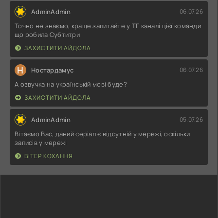
AdminAdmin
06.07.26
Точно не знаємо, краще запитайте у ТГ каналі цієї команди
що робила Субтитри
ЗАХИСТИТИ АЙДОЛА
Н
Ностардамус
06.07.26
А озвучка на українській мові буде?
ЗАХИСТИТИ АЙДОЛА
AdminAdmin
05.07.26
Вітаємо Вас, даний серіал є відсутній у мережі, оскільки
записів у мережі
ВІТЕР КОХАННЯ