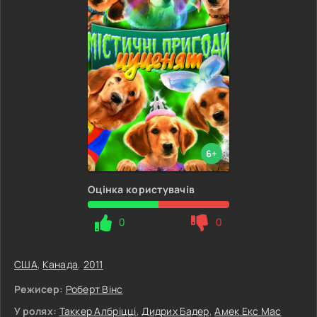
6+
Оцінка користувачів
0
0
США
,
Канада
,
2011
Режисер:
Роберт Вінс
У ролях:
Таккер Албріцці
,
Дидрих Бадер
,
Амек Екс Мас