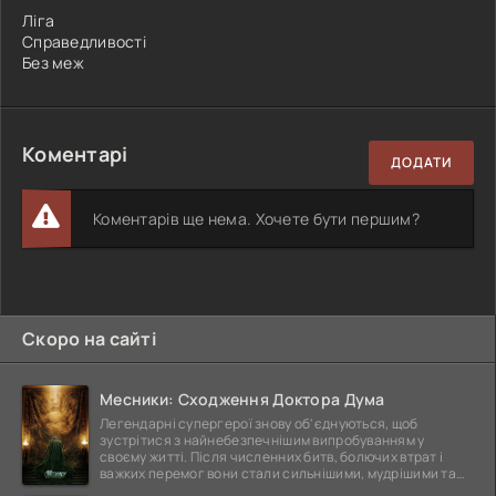
Ліга
Справедливості
Без меж
Коментарі
ДОДАТИ
Коментарів ще нема. Хочете бути першим?
Скоро на сайті
Месники: Сходження Доктора Дума
Легендарні супергерої знову об'єднуються, щоб
зустрітися з найнебезпечнішим випробуванням у
своєму житті. Після численних битв, болючих втрат і
важких перемог вони стали сильнішими, мудрішими та
ще