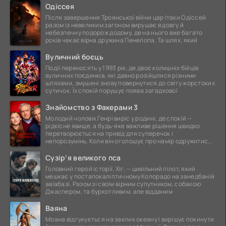
Одіссея
Після завершення Троянської війни цар Ітаки Одіссей
разом із невеликим загоном вирушає в довгу й
небезпечну подорож додому, де на нього вже багато
років чекає вірна дружина Пенелопа. Та шлях, який
Вуличний боєць
Події переносять у 1993 рік, де двоє колишніх бійців
вуличних поєдинків, які давно розійшлися різними
шляхами, змушені знову повернутися до світу жорстоких
сутичок. Їх спокій порушує поява загадкової
Знайомство з Факерами 3
Молодий чоловік Генрі виріс у родині, де спокій —
рідкісне явище, а будь-яке важливе рішення швидко
перетворюється на привід для суперечок і
непорозумінь. Коли він оголошує про намір одружитися,
це
Сузір’я великого пса
Головний герой історії, Хіг, — цивільний пілот, який
мешкає у постапокаліптичному Колорадо на занедбаній
авіабазі. Разом зі своїм вірним супутником, собакою
Джаспером, та буркотливим, але відданим
Ваяна
Моана відгукується на заклик океану і вирішує покинути