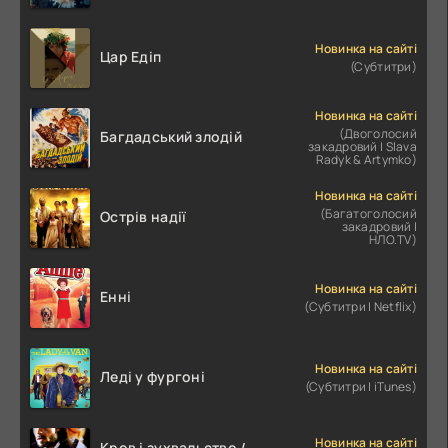
Новинка на сайті
Цар Едіп
(Субтитри)
Новинка на сайті
(Двоголосий
Багдадський злодій
закадровий | Slava
Radyk & Artymko)
Новинка на сайті
(Багатоголосий
Острів надії
закадровий |
НЛО.TV)
Новинка на сайті
Енні
(Субтитри | Netflix)
Новинка на сайті
Леді у фургоні
(Субтитри | iTunes)
Новинка на сайті
Кров і зухвальство /