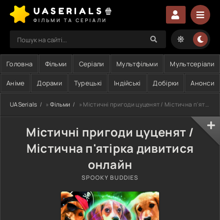
UASERIALS🍿
ФІЛЬМИ ТА СЕРІАЛИ
Головна
Фільми
Серіали
Мультфільми
Мультсеріали
Аніме
Дорами
Турецькі
Індійські
Добірки
Анонси
UASerials
»
Фільми
» Містичні пригоди цуценят / Містична п'ятірка
Містичні пригоди цуценят /
Містична п'ятірка дивитися
онлайн
SPOOKY BUDDIES