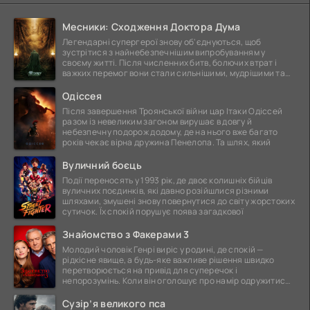
Месники: Сходження Доктора Дума
Легендарні супергерої знову об'єднуються, щоб
зустрітися з найнебезпечнішим випробуванням у
своєму житті. Після численних битв, болючих втрат і
важких перемог вони стали сильнішими, мудрішими та
ще
Одіссея
Після завершення Троянської війни цар Ітаки Одіссей
разом із невеликим загоном вирушає в довгу й
небезпечну подорож додому, де на нього вже багато
років чекає вірна дружина Пенелопа. Та шлях, який
Вуличний боєць
Події переносять у 1993 рік, де двоє колишніх бійців
вуличних поєдинків, які давно розійшлися різними
шляхами, змушені знову повернутися до світу жорстоких
сутичок. Їх спокій порушує поява загадкової
Знайомство з Факерами 3
Молодий чоловік Генрі виріс у родині, де спокій —
рідкісне явище, а будь-яке важливе рішення швидко
перетворюється на привід для суперечок і
непорозумінь. Коли він оголошує про намір одружитися,
це
Сузір’я великого пса