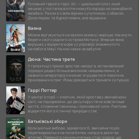
Головний герой історії, Хіг, — цивільний пілот, який
мешкає у постапокаліптичному Колорадо на занедбаній
авіабазі. Разом зі своїм вірним супутником, собакою
Джаспером, та буркотливим, але відданим
Ваяна
Моана відгукується на заклик океану і вирішує покинути
береги свого рідного острова Мотунуї. Вперше вона
вирушає у відкрите море у супроводі знаменитого
напівбога Мауї. На них чекає незабутня
Дюна: Частина третя
У галактиці стрімко зростає напруга: встановлений
порядок дедалі більше викликає невдоволення, а
навколо імператора починає згущуватися павутина
прихованих інтриг. Йому доводиться тримати ситуацію
Гаррі Поттер
У центрі історії — хлопчик, який зростав у звичайному
світі, не підозрюючи, що десь поруч тече зовсім інше
життя, сповнене таємниць і прихованої сили. Раптове
відкриття його істинної природи стає
Батьківські збори
Коли шкільні вибори, здавалося б, звичайна подія,
перетворюються на поле битви, напруга досягає
апогею. Перемога сина вчительки стає іскрою, що