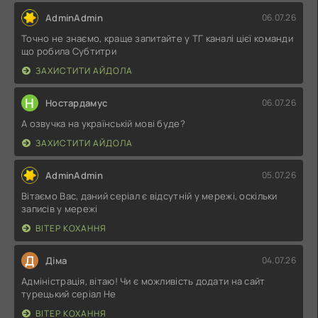
AdminAdmin
06.07.26
Точно не знаємо, краще запитайте у ТГ каналі цієї команди
що робила Субтитри
ЗАХИСТИТИ АЙДОЛА
Н
Ностардамус
06.07.26
А озвучка на українській мові буде?
ЗАХИСТИТИ АЙДОЛА
AdminAdmin
05.07.26
Вітаємо Вас, даний серіал є відсутній у мережі, оскільки
записів у мережі
ВІТЕР КОХАННЯ
Д
Діма
04.07.26
Адміністрація, вітаю! Чи є можливість додати на сайт
турецький серіал Не
ВІТЕР КОХАННЯ