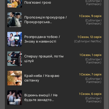
(Субтитри |
Пов'язані грою
Pantheon)
1 Сезон, 9 серія
Пропозиція прокурора /
(Субтитри |
Прокурорська
Pantheon)
пропозиція
Розпродана тобою /
1 Сезон, 12 серія
Знову в наявності
(Субтитри | Netflix)
1 Сезон, 1 серія
Спершу працюй, потім
(Субтитри |
цілуй
Pantheon)
1 Сезон, 7 серія
Край неба / На краю
(Субтитри |
світанку
Pantheon)
1 Сезон, 6 серія
Відкинь емоції / Не
(Субтитри |
будьте занадто
Pantheon)
емоційними