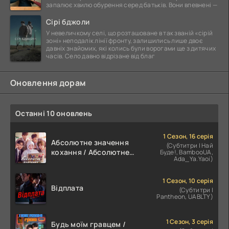
запалює хвилю обурення серед батьків. Вони впевнені —
Сірі бджоли
У невеличкому селі, що розташоване в так званій «сірій
зоні» неподалік лінії фронту, залишились лише двоє
давніх знайомих, які колись були ворогами ще з дитячих
часів. Село давно відрізане від благ
Оновлення дорам
Останні 10 оновлень
1 Сезон, 16 серія
Абсолютне значення
(Субтитри | Най
кохання / Абсолютне
Буде!, BambooUA,
Ada_Ya.Yaoi)
значення романтики
1 Сезон, 10 серія
Відплата
(Субтитри |
Pantheon, UABLTY)
1 Сезон, 3 серія
Будь моїм гравцем /