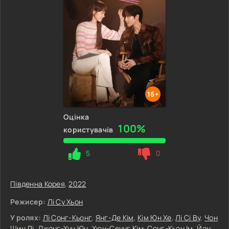
16+
Оцінка
100%
користувачів
5
0
Південна Корея
,
2022
Режисер:
Лі Су Хьон
У ролях:
Лі Сонг-Кьонг
,
Янг-Де Кім
,
Кім Юн Хе
,
Лі Сі Ву
,
Чон
Шин Лі
,
Джонг-Хун Юн
,
Хюн-Сеунг Кім
,
Сонг-Кьон Ім
,
Йон