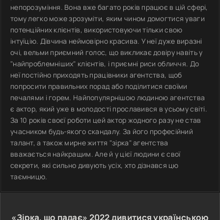
непорозуміння. Вона вже багато років працює в цій сфері,
тому легко може зрозуміти, яким чином домогтися уваги
потенційних клієнтів, використовуючи тільки свою
інтуїцію. Дівчина неймовірно красива. У неї дуже виразні
очі, вельми приємний голос, що викликає довіру навіть у
"найпроблемніших" клієнтів, і приємні риси обличчя. До
неї постійно приходять працівники агентства, щоб
попросити правильних порад або поділитися своїми
печалями і горем. Найпопулярнішою людиною агентства
є актор, який уже в молодості прославився в усьому світі.
За 10 років своєї роботи цей актор жодного разу не став
учасником будь-якого скандалу. За його професійний
талант, а також мирне життя "зірка" агентства
вважається найкращим. Але й у цієї людини є свої
секрети, які сильно дивують усіх, хто дізнався цю
таємницю.
«Зірка, що падає»
2022
дивитися українською