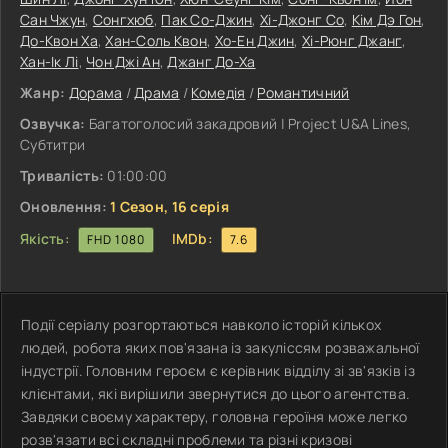
Сан Чжун
,
Сонгхюб
,
Пак Со-Джин
,
Хі-Джонг Со
,
Кім Дэ Гон
,
До-Квон Ха
,
Хан-Соль Квон
,
Хо-Ен Джин
,
Хі-Рюнг Джанг
,
Хан-Ік Лі
,
Чон Джі Ан
,
Джанг До-Ха
Жанр:
Дорама
/
Драма
/
Комедія
/
Романтичний
Озвучка:
Багатоголосий закадровий | Project U&A Lines,
Субтитри
Тривалість:
01:00:00
Оновлення:
1 Сезон, 16 серія
Якість:
IMDb:
FHD 1080
7.6
Події серіалу розгортаються навколо історій кількох
людей, робота яких пов'язана із закуліссям розважальної
індустрії. Головним героєм є керівник відділу зі зв'язків із
клієнтами, які вирішили звернутися до цього агентства.
Завдяки своєму характеру, головна героїня може легко
розв'язати всі складні проблеми та різні кризові