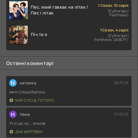
1 Сезон, 10 серія
Пес, який гавкає на літак /
(Субтитри |
Пес і літак
Pantheon)
1 Сезон, 4 серія
Піч та я
(Субтитри |
Pantheon, UABLTY)
Останні коментарі
Н
наталка
28.07.26
мені сподобалось
МІЙ СУСІД ТОТОРО
Н
Нана
27.07.26
Хто цю ху....знімає
ДІМ МЕРТВИХ