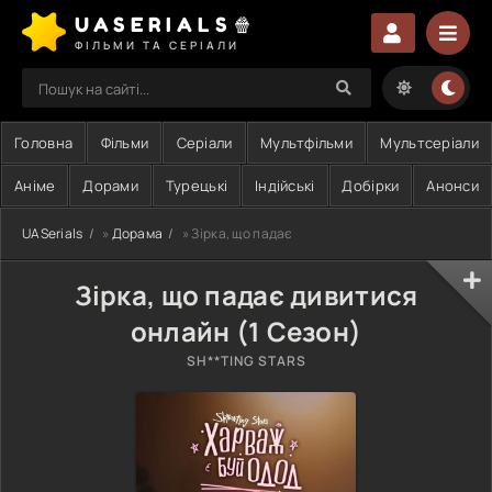
UASERIALS🍿
ФІЛЬМИ ТА СЕРІАЛИ
Головна
Фільми
Серіали
Мультфільми
Мультсеріали
Аніме
Дорами
Турецькі
Індійські
Добірки
Анонси
UASerials
»
Дорама
» Зірка, що падає
Зірка, що падає дивитися
онлайн (1 Сезон)
SH**TING STARS