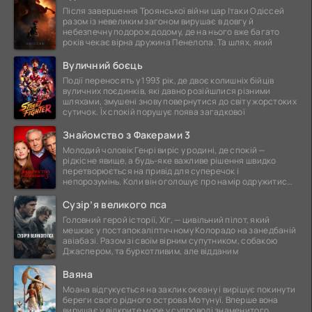
Після завершення Троянської війни цар Ітаки Одіссей
разом із невеликим загоном вирушає в довгу й
небезпечну подорож додому, де на нього вже багато
років чекає вірна дружина Пенелопа. Та шлях, який
Вуличний боєць
Події переносять у 1993 рік, де двоє колишніх бійців
вуличних поєдинків, які давно розійшлися різними
шляхами, змушені знову повернутися до світу жорстоких
сутичок. Їх спокій порушує поява загадкової
Знайомство з Факерами 3
Молодий чоловік Генрі виріс у родині, де спокій —
рідкісне явище, а будь-яке важливе рішення швидко
перетворюється на привід для суперечок і
непорозумінь. Коли він оголошує про намір одружитися,
це
Сузір’я великого пса
Головний герой історії, Хіг, — цивільний пілот, який
мешкає у постапокаліптичному Колорадо на занедбаній
авіабазі. Разом зі своїм вірним супутником, собакою
Джаспером, та буркотливим, але відданим
Ваяна
Моана відгукується на заклик океану і вирішує покинути
береги свого рідного острова Мотунуї. Вперше вона
вирушає у відкрите море у супроводі знаменитого