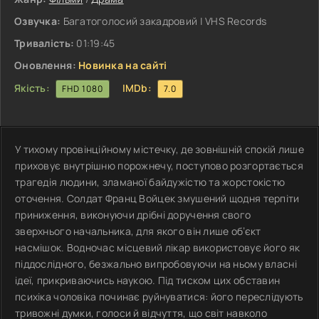
Озвучка:
Багатоголосий закадровий | VHS Records
Тривалість:
01:19:45
Оновлення:
Новинка на сайті
Якість:
IMDb:
FHD 1080
7.0
У тихому провінційному містечку, де зовнішній спокій лише
приховує внутрішню порожнечу, поступово розгортається
трагедія людини, зламаної байдужістю та жорстокістю
оточення. Солдат Франц Войцек змушений щодня терпіти
приниження, виконуючи дрібні доручення свого
зверхнього начальника, для якого він лише об’єкт
насмішок. Водночас місцевий лікар використовує його як
піддослідного, безжально випробовуючи на ньому власні
ідеї, прикриваючись наукою. Під тиском цих обставин
психіка чоловіка починає руйнуватися: його переслідують
тривожні думки, голоси й відчуття, що світ навколо