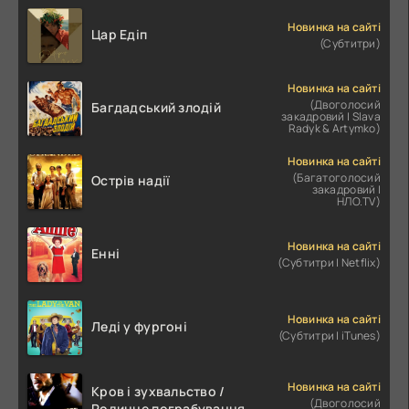
Новинка на сайті
Цар Едіп
(Субтитри)
Новинка на сайті
(Двоголосий
Багдадський злодій
закадровий | Slava
Radyk & Artymko)
Новинка на сайті
(Багатоголосий
Острів надії
закадровий |
НЛО.TV)
Новинка на сайті
Енні
(Субтитри | Netflix)
Новинка на сайті
Леді у фургоні
(Субтитри | iTunes)
Новинка на сайті
Кров і зухвальство /
(Двоголосий
Родинне пограбування