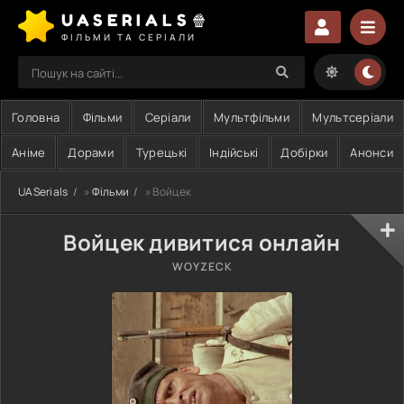
UASERIALS🍿
ФІЛЬМИ ТА СЕРІАЛИ
Головна
Фільми
Серіали
Мультфільми
Мультсеріали
Аніме
Дорами
Турецькі
Індійські
Добірки
Анонси
UASerials
»
Фільми
» Войцек
Войцек дивитися онлайн
WOYZECK