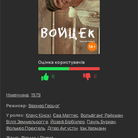
16+
Оцінка користувачів
0
0
Німеччина
,
1979
Режисер:
Вернер Герцоґ
У ролях:
Клаус Кінскі
,
Єва Маттес
,
Вольфганг Райхман
,
Віллі Земмельрогге
,
Йозеф Бірбіхлер
,
Пауль Буриан
,
Фолькер Прехтель
,
Дітер Аугустін
,
Ірм Херманн
Жанр:
Фільми
/
Драма