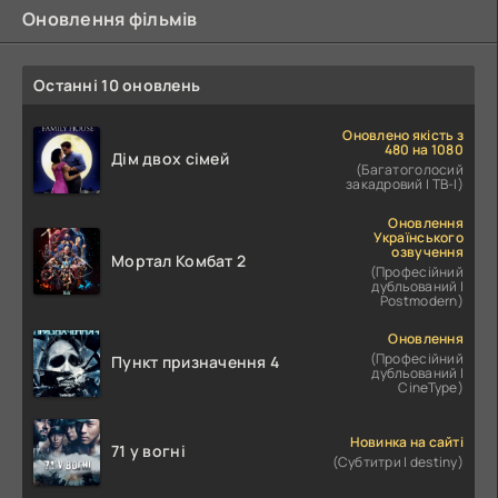
Оновлення фільмів
Останні 10 оновлень
Оновлено якість з
480 на 1080
Дім двох сімей
(Багатоголосий
закадровий | ТВ-І)
Оновлення
Українського
озвучення
Мортал Комбат 2
(Професійний
дубльований |
Postmodern)
Оновлення
(Професійний
Пункт призначення 4
дубльований |
CineType)
Новинка на сайті
71 у вогні
(Субтитри | destiny)