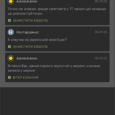
AdminAdmin
06.07.26
Точно не знаємо, краще запитайте у ТГ каналі цієї команди
що робила Субтитри
ЗАХИСТИТИ АЙДОЛА
Н
Ностардамус
06.07.26
А озвучка на українській мові буде?
ЗАХИСТИТИ АЙДОЛА
AdminAdmin
05.07.26
Вітаємо Вас, даний серіал є відсутній у мережі, оскільки
записів у мережі
ВІТЕР КОХАННЯ