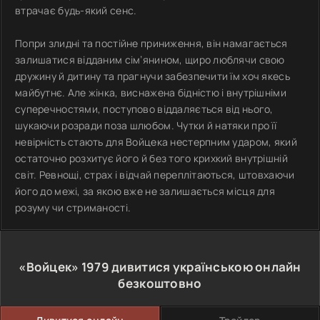
втрачає будь-який сенс.
Попри злидні та постійне приниження, він намагається
залишатися відданим сім’янином, щиро люблячи свою
дружину й дитину та прагнучи забезпечити їм хоч якесь
майбутнє. Але жінка, виснажена бідністю і внутрішніми
суперечностями, поступово віддаляється від нього,
шукаючи розради поза шлюбом. Чутки й натяки про її
невірність стають для Войцека нестерпним ударом, який
остаточно розхитує його й без того крихкий внутрішній
світ. Ревнощі, страх і відчай переплітаються, штовхаючи
його до межі, за якою вже не залишається місця для
розуму чи стриманості.
«Войцек»
1979
дивитися українською онлайн
безкоштовно