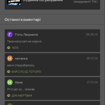
закадровий | TV4)
Останні коментарі
Г
Гість Людмила
08.08.26
Така несусвітня херня
1670
Н
наталка
28.07.26
мені сподобалось
МІЙ СУСІД ТОТОРО
Н
Нана
27.07.26
Хто цю ху....знімає
ДІМ МЕРТВИХ