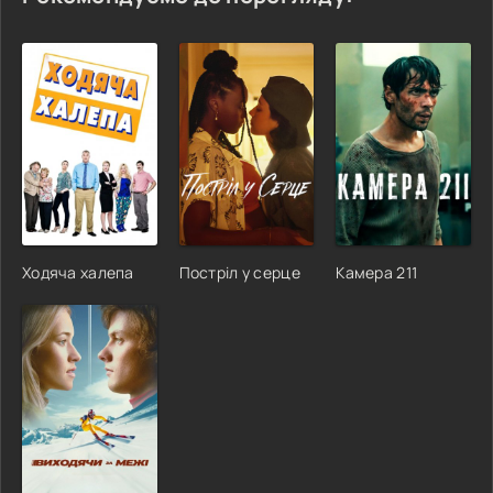
Ходяча халепа
Постріл у серце
Камера 211