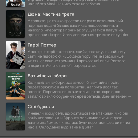
напівбога Мауї. На них чекає незабутня
Дюна: Частина третя
У галактиці стрімко зростає напруга: встановлений
порядок дедалі більше викликає невдоволення, а
навколо імператора починає згущуватися павутина
прихованих інтриг. Йому доводиться тримати ситуацію
Гаррі Поттер
У центрі історії — хлопчик, який зростав у звичайному
світі, не підозрюючи, що десь поруч тече зовсім інше
життя, сповнене таємниць і прихованої сили. Раптове
відкриття його істинної природи стає
Батьківські збори
Коли шкільні вибори, здавалося б, звичайна подія,
перетворюються на поле битви, напруга досягає
апогею. Перемога сина вчительки стає іскрою, що
запалює хвилю обурення серед батьків. Вони впевнені —
Сірі бджоли
У невеличкому селі, що розташоване в так званій «сірій
зоні» неподалік лінії фронту, залишились лише двоє
давніх знайомих, які колись були ворогами ще з дитячих
часів. Село давно відрізане від благ