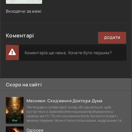
Виходячи за межі
Коментарі
ДОДАТИ
Коментарів ще нема. Хочете бути першим?
Скоро на сайті
Месники: Сходження Доктора Дума
Легендарні супергерої знову об'єднуються, щоб
зустрітися з найнебезпечнішим випробуванням у
своєму житті. Після численних битв, болючих втрат і
важких перемог вони стали сильнішими, мудрішими та
ще
Одіссея