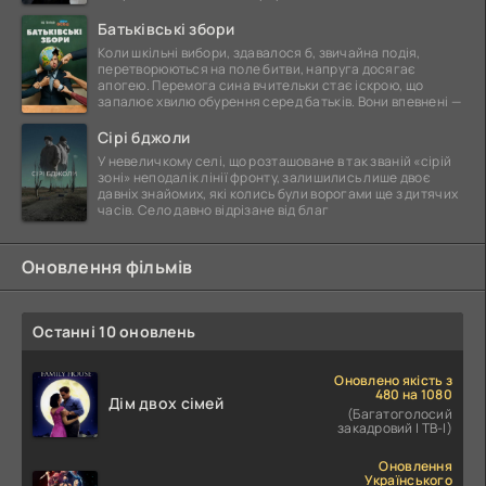
Батьківські збори
Коли шкільні вибори, здавалося б, звичайна подія,
перетворюються на поле битви, напруга досягає
апогею. Перемога сина вчительки стає іскрою, що
запалює хвилю обурення серед батьків. Вони впевнені —
Сірі бджоли
У невеличкому селі, що розташоване в так званій «сірій
зоні» неподалік лінії фронту, залишились лише двоє
давніх знайомих, які колись були ворогами ще з дитячих
часів. Село давно відрізане від благ
Оновлення фільмів
Останні 10 оновлень
Оновлено якість з
480 на 1080
Дім двох сімей
(Багатоголосий
закадровий | ТВ-І)
Оновлення
Українського