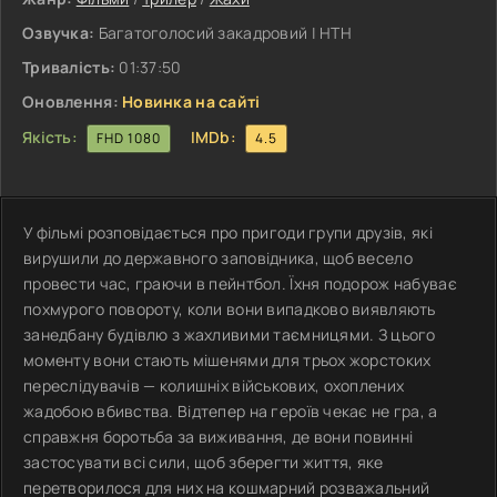
Озвучка:
Багатоголосий закадровий | НТН
Тривалість:
01:37:50
Оновлення:
Новинка на сайті
Якість:
IMDb:
FHD 1080
4.5
У фільмі розповідається про пригоди групи друзів, які
вирушили до державного заповідника, щоб весело
провести час, граючи в пейнтбол. Їхня подорож набуває
похмурого повороту, коли вони випадково виявляють
занедбану будівлю з жахливими таємницями. З цього
моменту вони стають мішенями для трьох жорстоких
переслідувачів — колишніх військових, охоплених
жадобою вбивства. Відтепер на героїв чекає не гра, а
справжня боротьба за виживання, де вони повинні
застосувати всі сили, щоб зберегти життя, яке
перетворилося для них на кошмарний розважальний