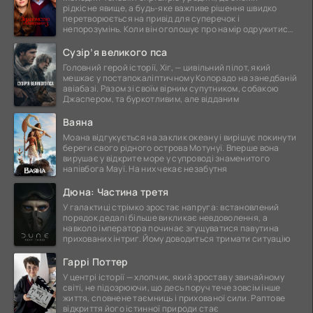
рідкісне явище, а будь-яке важливе рішення швидко
перетворюється на привід для суперечок і
непорозумінь. Коли він оголошує про намір одружитися,
це
Сузір’я великого пса
Головний герой історії, Хіг, — цивільний пілот, який
мешкає у постапокаліптичному Колорадо на занедбаній
авіабазі. Разом зі своїм вірним супутником, собакою
Джаспером, та буркотливим, але відданим
Ваяна
Моана відгукується на заклик океану і вирішує покинути
береги свого рідного острова Мотунуї. Вперше вона
вирушає у відкрите море у супроводі знаменитого
напівбога Мауї. На них чекає незабутня
Дюна: Частина третя
У галактиці стрімко зростає напруга: встановлений
порядок дедалі більше викликає невдоволення, а
навколо імператора починає згущуватися павутина
прихованих інтриг. Йому доводиться тримати ситуацію
Гаррі Поттер
У центрі історії — хлопчик, який зростав у звичайному
світі, не підозрюючи, що десь поруч тече зовсім інше
життя, сповнене таємниць і прихованої сили. Раптове
відкриття його істинної природи стає