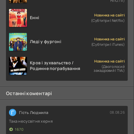
НЛО.TV)
Новинка на сайті
Енні
(Субтитри | Netflix)
Новинка на сайті
Леді у фургоні
(Субтитри | iTunes)
Новинка на сайті
Кров і зухвальство /
(Двоголосий
Родинне пограбування
закадровий | TV4)
Останні коментарі
Г
Гість Людмила
08.08.26
Така несусвітня херня
1670