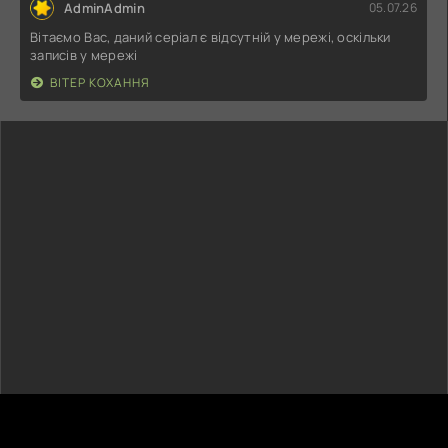
AdminAdmin
05.07.26
Вітаємо Вас, даний серіал є відсутній у мережі, оскільки
записів у мережі
ВІТЕР КОХАННЯ