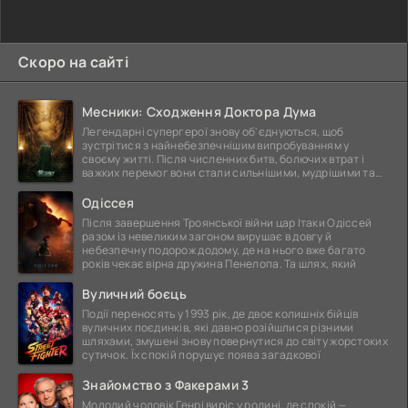
Скоро на сайті
Месники: Сходження Доктора Дума
Легендарні супергерої знову об'єднуються, щоб
зустрітися з найнебезпечнішим випробуванням у
своєму житті. Після численних битв, болючих втрат і
важких перемог вони стали сильнішими, мудрішими та
ще
Одіссея
Після завершення Троянської війни цар Ітаки Одіссей
разом із невеликим загоном вирушає в довгу й
небезпечну подорож додому, де на нього вже багато
років чекає вірна дружина Пенелопа. Та шлях, який
Вуличний боєць
Події переносять у 1993 рік, де двоє колишніх бійців
вуличних поєдинків, які давно розійшлися різними
шляхами, змушені знову повернутися до світу жорстоких
сутичок. Їх спокій порушує поява загадкової
Знайомство з Факерами 3
Молодий чоловік Генрі виріс у родині, де спокій —