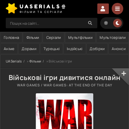
UASERIALS🍿
ФІЛЬМИ ТА СЕРІАЛИ
Головна
Фільми
Серіали
Мультфільми
Мультсеріали
Аніме
Дорами
Турецькі
Індійські
Добірки
Анонси
UASerials
»
Фільми
» Військові ігри
Військові ігри дивитися онлайн
WAR GAMES / WAR GAMES: AT THE END OF THE DAY