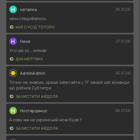
Н
наталка
28.07.26
мені сподобалось
МІЙ СУСІД ТОТОРО
Н
Нана
27.07.26
Хто цю ху....знімає
ДІМ МЕРТВИХ
AdminAdmin
06.07.26
Точно не знаємо, краще запитайте у ТГ каналі цієї команди
що робила Субтитри
ЗАХИСТИТИ АЙДОЛА
Н
Ностардамус
06.07.26
А озвучка на українській мові буде?
ЗАХИСТИТИ АЙДОЛА