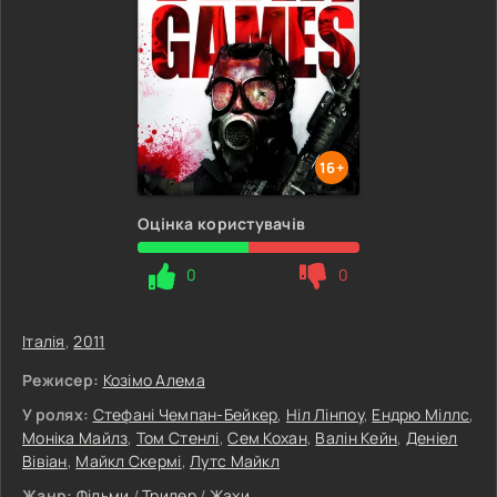
16+
Оцінка користувачів
0
0
Італія
,
2011
Режисер:
Козімо Алема
У ролях:
Стефані Чемпан-Бейкер
,
Ніл Лінпоу
,
Ендрю Міллс
,
Моніка Майлз
,
Том Стенлі
,
Сем Кохан
,
Валін Кейн
,
Деніел
Вівіан
,
Майкл Скермі
,
Лутс Майкл
Жанр:
Фільми
/
Трилер
/
Жахи