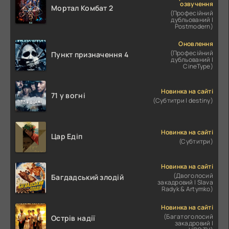
озвучення
Мортал Комбат 2
(Професійний
дубльований |
Postmodern)
Оновлення
(Професійний
Пункт призначення 4
дубльований |
CineType)
Новинка на сайті
71 у вогні
(Субтитри | destiny)
Новинка на сайті
Цар Едіп
(Субтитри)
Новинка на сайті
(Двоголосий
Багдадський злодій
закадровий | Slava
Radyk & Artymko)
Новинка на сайті
(Багатоголосий
Острів надії
закадровий |