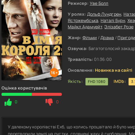
Режисер:
Уве Болл
У ролях:
Дольф Лундгрен
,
Ната
Ястржембська
,
Наталі Бурн
,
Хез
Майкл Адамуейт
,
Элізабет Розе
Жанр:
Фільми
/
Драма
/
Пригод
Озвучка:
Багатоголосий закадр
Тривалість:
01:36:00
Оновлення:
Новинка на сайті
16+
Якість:
IMDb:
FHD 1080
3.
Оцінка користувачів
0
0
У далекому королівстві Ехб, що колись процвітало й було ми
перетворили землі на пустки, сповнені жаху й гноблення. Мі