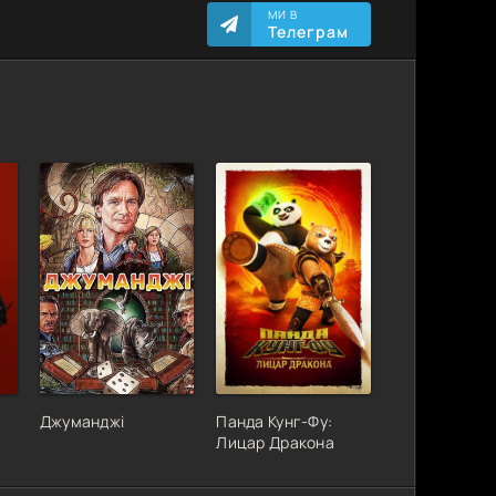
МИ В
Телеграм
Джуманджі
Панда Кунг-Фу:
Лицар Дракона