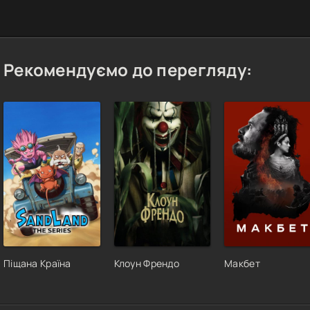
Рекомендуємо до перегляду:
Піщана Країна
Клоун Френдо
Макбет