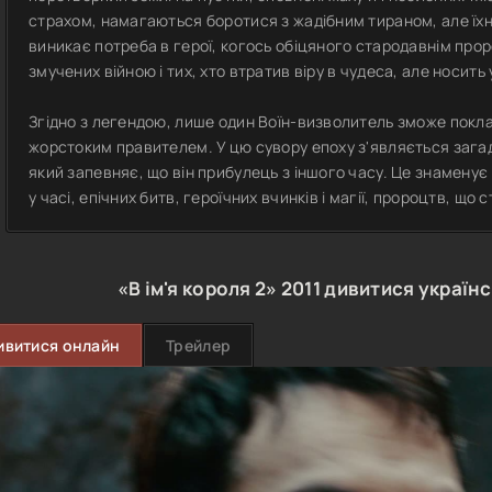
страхом, намагаються боротися з жадібним тираном, але їхні
виникає потреба в герої, когось обіцяного стародавнім про
змучених війною і тих, хто втратив віру в чудеса, але носить 
Згідно з легендою, лише один Воїн-визволитель зможе покл
жорстоким правителем. У цю сувору епоху з'являється зага
який запевняє, що він прибулець з іншого часу. Це знамен
у часі, епічних битв, героїчних вчинків і магії, пророцтв, що
«В ім'я короля 2»
2011
дивитися україн
ивитися онлайн
Трейлер