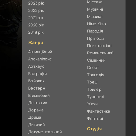
Містика
2023 рік
Музичні
2022 рік
Мюзикл
2021 рік
Німе Кіно
2020 рік
Пародія
2019 рік
Пригоди
Жанри
Психологічні
Анімаційний
Романтичний
Апокаліпсис
Сімейний
Артхаус
Спорт
Біографія
Трагедія
Бойовик
Треш
Вестерн
Трилер
Військовий
Турецькі
Детектив
Жахи
Дорама
Фантастика
Драма
Фентезі
Дитячий
Студія
Документальний