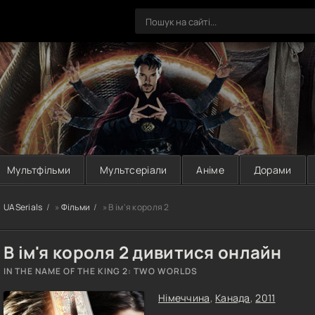
Мультфільми
Мультсеріали
Аніме
Дорами
UASerials
»
Фільми
» В ім'я короля 2
В ім'я короля 2 дивитися онлайн
IN THE NAME OF THE KING 2: TWO WORLDS
Німеччина
,
Канада
,
2011