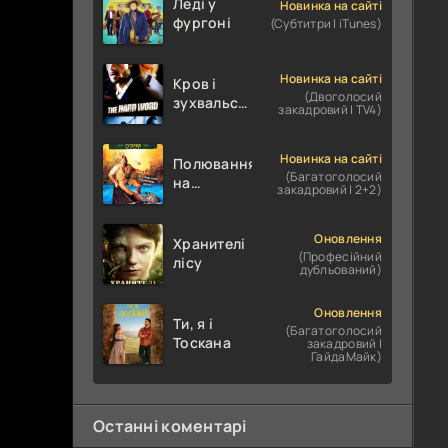
Леді у
Новинка на сайті
фургоні
(Субтитри | iTunes)
Новинка на сайті
Кров і
(Двоголосий
зухвальство
закадровий | TV4)
/ Родинне
пограбування
Новинка на сайті
Полювання
(Багатоголосий
на
закадровий | 2+2)
крокодилів:
Сутичка
Оновлення
Хранителі
(Професійний
лісу
дубльований)
Оновлення
Ти, я і
(Багатоголосий
Тоскана
закадровий |
ГайдаМайк)
Останні коментарі