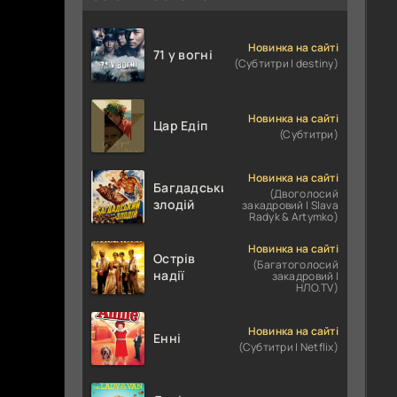
Новинка на сайті
71 у вогні
(Субтитри | destiny)
Новинка на сайті
Цар Едіп
(Субтитри)
Новинка на сайті
Багдадський
(Двоголосий
злодій
закадровий | Slava
Radyk & Artymko)
Новинка на сайті
Острів
(Багатоголосий
надії
закадровий |
НЛО.TV)
Новинка на сайті
Енні
(Субтитри | Netflix)