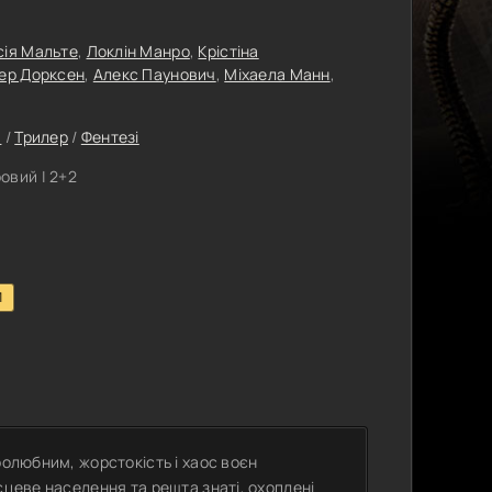
сія Мальте
,
Локлін Манро
,
Крістіна
ер Дорксен
,
Алекс Паунович
,
Міхаела Манн
,
и
/
Трилер
/
Фентезі
овий | 2+2
1
ролюбним, жорстокість і хаос воєн
сцеве населення та решта знаті, охоплені