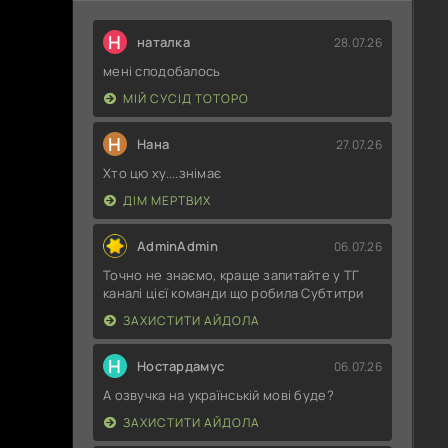
Н
наталка
28.07.26
мені сподобалось
МІЙ СУСІД ТОТОРО
Н
Нана
27.07.26
Хто цю ху....знімає
ДІМ МЕРТВИХ
AdminAdmin
06.07.26
Точно не знаємо, краще запитайте у ТГ
каналі цієї команди що робила Субтитри
ЗАХИСТИТИ АЙДОЛА
Н
Ностардамус
06.07.26
А озвучка на українській мові буде?
ЗАХИСТИТИ АЙДОЛА