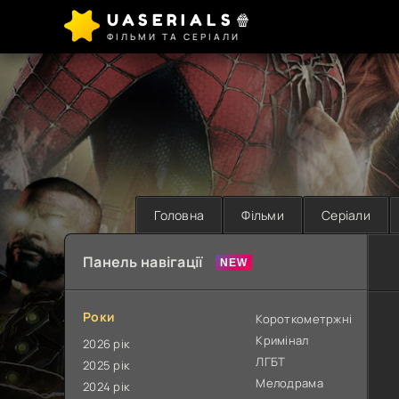
UASERIALS🍿
ФІЛЬМИ ТА СЕРІАЛИ
Головна
Фільми
Серіали
Панель навігації
Роки
Короткометржні
Кримінал
2026 рік
ЛГБТ
2025 рік
Мелодрама
2024 рік