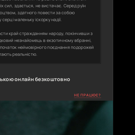
х сил, здається, не вистачає. Серед руїн
роцтвом, здатного повести за собою
у серці маленьку іскорку надії.
асти край стражданням народу, покінчивши з
дковий незнайомець в екзотичному вбранні,
ує початок неймовірного поєднання подорожей
 стають реальністю.
ською онлайн безкоштовно
НЕ ПРАЦЮЄ?