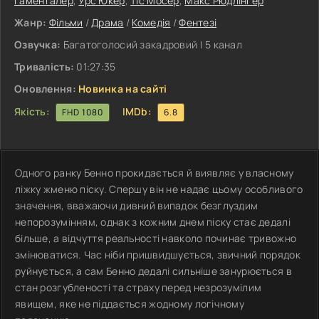
Ґаменталер
,
Урс Юкер
,
Тіс Мосер
,
Макс Рюдлінґер
Жанр:
Фільми
/
Драма
/
Комедія
/
Фентезі
Озвучка:
Багатоголосий закадровий | 5 канал
Тривалість:
01:27:35
Оновлення:
Новинка на сайті
Якість:
IMDb:
FHD 1080
6.8
Одного ранку Бенно прокидається й виявляє у власному
ліжку жменю піску. Спершу він не надає цьому особливого
значення, вважаючи дивний випадок безглуздим
непорозумінням, однак з кожним днем піску стає дедалі
більше, а відчуття реальності навколо починає тривожно
змінюватися. Час ніби пришвидшується, звичний порядок
руйнується, а сам Бенно дедалі сильніше занурюється в
стан розгубленості та страху перед незрозумілим
явищем, яке не піддається жодному логічному