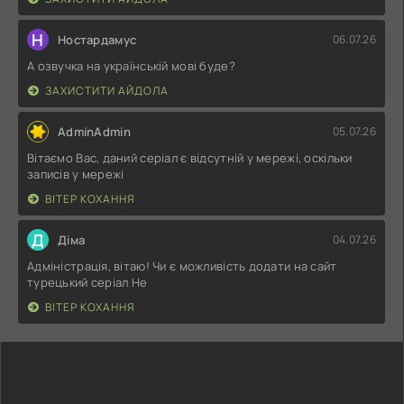
Н
Ностардамус
06.07.26
А озвучка на українській мові буде?
ЗАХИСТИТИ АЙДОЛА
AdminAdmin
05.07.26
Вітаємо Вас, даний серіал є відсутній у мережі, оскільки
записів у мережі
ВІТЕР КОХАННЯ
Д
Діма
04.07.26
Адміністрація, вітаю! Чи є можливість додати на сайт
турецький серіал Не
ВІТЕР КОХАННЯ