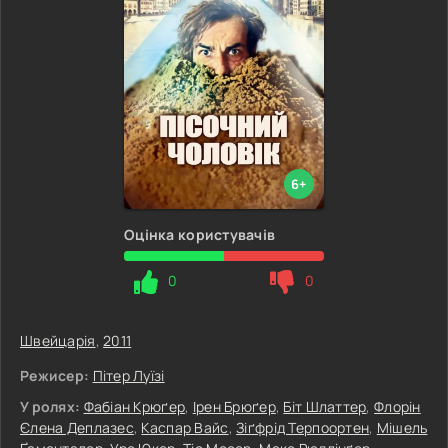
6+
Оцінка користувачів
0
0
Швейцарія
,
2011
Режисер:
Пітер Луїзі
У ролях:
Фабіан Крюґер
,
Ірен Брюґер
,
Біт Шлаттер
,
Флорін
Єлена Деплазес
,
Каспар Вайс
,
Зіґфрід Терпоортен
,
Мішель