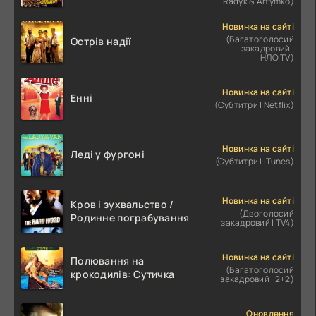
Radyk & Artymko)
Новинка на сайті
(Багатоголосий
Острів надії
закадровий |
НЛО.TV)
Новинка на сайті
Енні
(Субтитри | Netflix)
Новинка на сайті
Леді у фургоні
(Субтитри | iTunes)
Новинка на сайті
Кров і зухвальство /
(Двоголосий
Родинне пограбування
закадровий | TV4)
Новинка на сайті
Полювання на
(Багатоголосий
крокодилів: Сутичка
закадровий | 2+2)
Оновлення