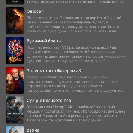
важких перемог вони стали сильнішими, мудрішими та
ще
Одіссея
Після завершення Троянської війни цар Ітаки Одіссей
разом із невеликим загоном вирушає в довгу й
небезпечну подорож додому, де на нього вже багато
років чекає вірна дружина Пенелопа. Та шлях, який
Вуличний боєць
Події переносять у 1993 рік, де двоє колишніх бійців
вуличних поєдинків, які давно розійшлися різними
шляхами, змушені знову повернутися до світу жорстоких
сутичок. Їх спокій порушує поява загадкової
Знайомство з Факерами 3
Молодий чоловік Генрі виріс у родині, де спокій —
рідкісне явище, а будь-яке важливе рішення швидко
перетворюється на привід для суперечок і
непорозумінь. Коли він оголошує про намір одружитися,
це
Сузір’я великого пса
Головний герой історії, Хіг, — цивільний пілот, який
мешкає у постапокаліптичному Колорадо на занедбаній
авіабазі. Разом зі своїм вірним супутником, собакою
Джаспером, та буркотливим, але відданим
Ваяна