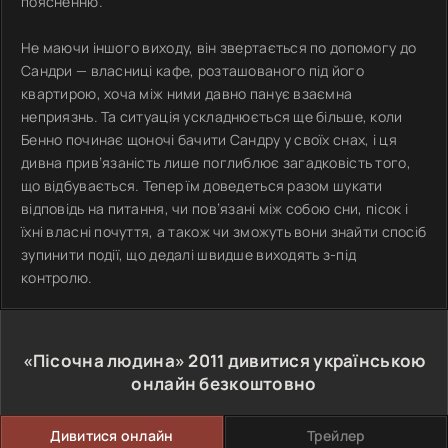
поясненню.
Не маючи іншого виходу, він звертається по допомогу до
Сандри — власниці кафе, розташованого під його
квартирою, хоча між ними давно панує взаємна
неприязнь. Та ситуація ускладнюється ще більше, коли
Бенно починає щоночі бачити Сандру у своїх снах, і ця
дивна прив’язаність лише поглиблює загадковість того,
що відбувається. Тепер їм доведеться разом шукати
відповідь на питання, чи пов’язані між собою сни, пісок і
їхні власні почуття, а також чи зможуть вони знайти спосіб
зупинити події, що дедалі швидше виходять з-під
контролю.
«Пісочна людина»
2011
дивитися українською
онлайн безкоштовно
Дивитися онлайн
Трейлер