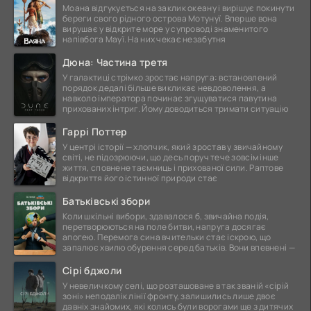
Моана відгукується на заклик океану і вирішує покинути
береги свого рідного острова Мотунуї. Вперше вона
вирушає у відкрите море у супроводі знаменитого
напівбога Мауї. На них чекає незабутня
Дюна: Частина третя
У галактиці стрімко зростає напруга: встановлений
порядок дедалі більше викликає невдоволення, а
навколо імператора починає згущуватися павутина
прихованих інтриг. Йому доводиться тримати ситуацію
Гаррі Поттер
У центрі історії — хлопчик, який зростав у звичайному
світі, не підозрюючи, що десь поруч тече зовсім інше
життя, сповнене таємниць і прихованої сили. Раптове
відкриття його істинної природи стає
Батьківські збори
Коли шкільні вибори, здавалося б, звичайна подія,
перетворюються на поле битви, напруга досягає
апогею. Перемога сина вчительки стає іскрою, що
запалює хвилю обурення серед батьків. Вони впевнені —
Сірі бджоли
У невеличкому селі, що розташоване в так званій «сірій
зоні» неподалік лінії фронту, залишились лише двоє
давніх знайомих, які колись були ворогами ще з дитячих