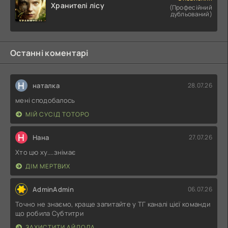
Хранителі лісу
(Професійний
дубльований)
Останні коментарі
Н
наталка
28.07.26
мені сподобалось
МІЙ СУСІД ТОТОРО
Н
Нана
27.07.26
Хто цю ху....знімає
ДІМ МЕРТВИХ
AdminAdmin
06.07.26
Точно не знаємо, краще запитайте у ТГ каналі цієї команди
що робила Субтитри
ЗАХИСТИТИ АЙДОЛА