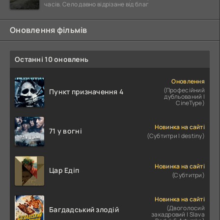
часів. Село давно відрізане від благ
Оновлення фільмів
Останні 10 оновлень
Оновлення
(Професійний
Пункт призначення 4
дубльований |
CineType)
Новинка на сайті
71 у вогні
(Субтитри | destiny)
Новинка на сайті
Цар Едіп
(Субтитри)
Новинка на сайті
(Двоголосий
Багдадський злодій
закадровий | Slava