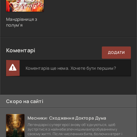
Мандрівниця з
полум'я
Коментарі
ДОДАТИ
Коментарів ще нема. Хочете бути першим?
Скоро на сайті
Месники: Сходження Доктора Дума
Легендарні супергерої знову об'єднуються, щоб
зустрітися з найнебезпечнішим випробуванням у
своєму житті. Після численних битв, болючих втрат і