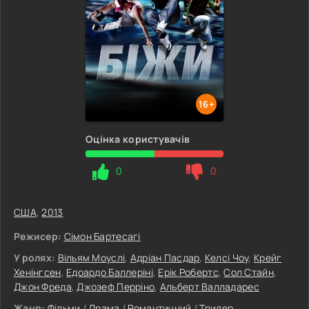
16+
Оцінка користувачів
0
0
США
,
2013
Режисер:
Сімон Бартесагі
У ролях:
Вільям Моуслі
,
Адріан Пасдар
,
Келсі Чоу
,
Крейг
Хенінгсен
,
Едоардо Баллеріні
,
Ерік Робертс
,
Сол Стайн
,
Джон Фреда
,
Джозеф Перріно
,
Альберт Валладарес
Жанр:
Фільми
/
Драма
/
Романтичний
/
Трилер