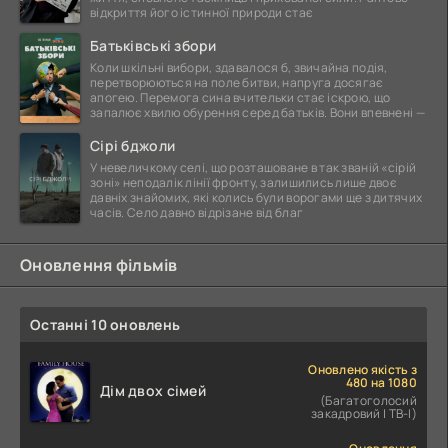
відкриття його істинної природи стає
Батьківські збори
Коли шкільні вибори, здавалося б, звичайна подія,
перетворюються на поле битви, напруга досягає
апогею. Перемога сина вчительки стає іскрою, що
запалює хвилю обурення серед батьків. Вони впевнені —
Сірі бджоли
У невеличкому селі, що розташоване в так званій «сірій
зоні» неподалік лінії фронту, залишились лише двоє
давніх знайомих, які колись були ворогами ще з дитячих
часів. Село давно відрізане від благ
Оновлення фільмів
Останні 10 оновлень
Оновлено якість з
480 на 1080
Дім двох сімей
(Багатоголосий
закадровий | ТВ-І)