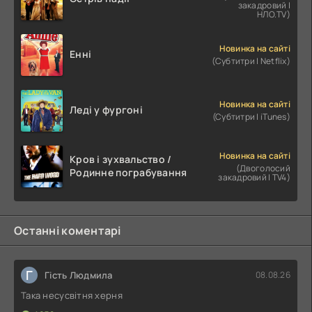
закадровий |
НЛО.TV)
Новинка на сайті
Енні
(Субтитри | Netflix)
Новинка на сайті
Леді у фургоні
(Субтитри | iTunes)
Новинка на сайті
Кров і зухвальство /
(Двоголосий
Родинне пограбування
закадровий | TV4)
Останні коментарі
Г
Гість Людмила
08.08.26
Така несусвітня херня