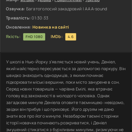
Озвучка:
Багатоголосий закадровий | ААА-sound
Тривалість:
01:30:33
Оновлення:
Новинка на сайті
Якість:
IMDb:
FHD 1080
4.6
У школі в Нью-Йорку з’являється новий учень, Деніел,
який майстерно пересувається за допомогою паркуру. Він
швидко знаходить однодумців, з якими починає
підкорювати міські вершини, поки місто занурене в сон.
Серед нових товаришів — чарівна Емілі, яка втрачає
голову від закоханості в молодого чоловіка. Однак
загадкове минуле Деніела оповите таємницею: невідомо,
звідки він прибув і що приховує. Його друзям не дано
знати все про його минуле. Незабаром таємні сторінки
історії новачка починають розкриватися, і Деніел
змушений стикатися з бурхливим минулим, ризикуючи не