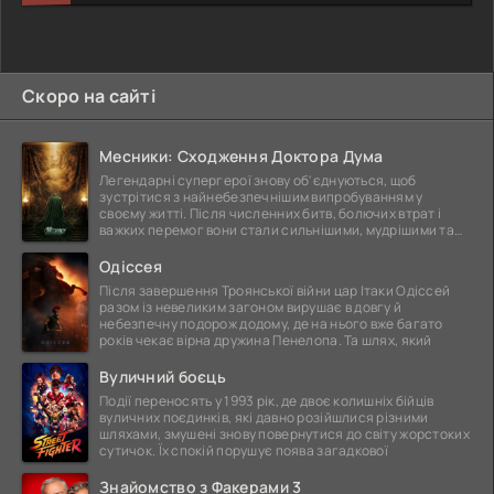
Скоро на сайті
Месники: Сходження Доктора Дума
Легендарні супергерої знову об'єднуються, щоб
зустрітися з найнебезпечнішим випробуванням у
своєму житті. Після численних битв, болючих втрат і
важких перемог вони стали сильнішими, мудрішими та
ще
Одіссея
Після завершення Троянської війни цар Ітаки Одіссей
разом із невеликим загоном вирушає в довгу й
небезпечну подорож додому, де на нього вже багато
років чекає вірна дружина Пенелопа. Та шлях, який
Вуличний боєць
Події переносять у 1993 рік, де двоє колишніх бійців
вуличних поєдинків, які давно розійшлися різними
шляхами, змушені знову повернутися до світу жорстоких
сутичок. Їх спокій порушує поява загадкової
Знайомство з Факерами 3