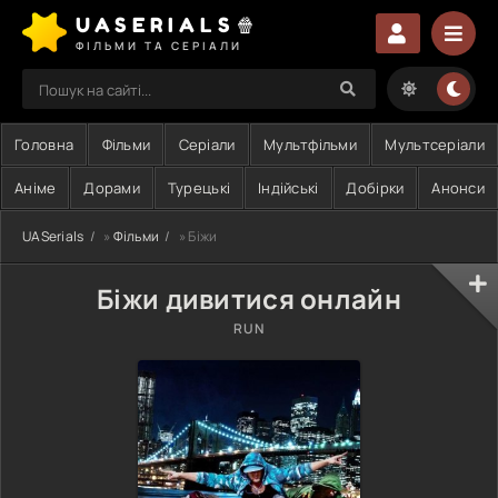
UASERIALS🍿
ФІЛЬМИ ТА СЕРІАЛИ
Головна
Фільми
Серіали
Мультфільми
Мультсеріали
Аніме
Дорами
Турецькі
Індійські
Добірки
Анонси
UASerials
»
Фільми
» Біжи
Біжи дивитися онлайн
RUN