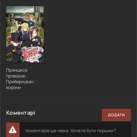
Принцеса
провідна:
Приборкувач
корони
Коментарі
ДОДАТИ
Коментарів ще нема. Хочете бути першим?