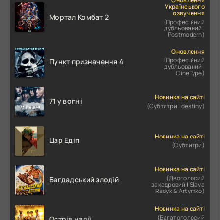
Оновлення
Українського
озвучення
Мортал Комбат 2
(Професійний
дубльований |
Postmodern)
Оновлення
(Професійний
Пункт призначення 4
дубльований |
CineType)
Новинка на сайті
71 у вогні
(Субтитри | destiny)
Новинка на сайті
Цар Едіп
(Субтитри)
Новинка на сайті
(Двоголосий
Багдадський злодій
закадровий | Slava
Radyk & Artymko)
Новинка на сайті
(Багатоголосий
Острів надії