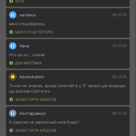
1670
Н
наталка
28.07.26
мені сподобалось
МІЙ СУСІД ТОТОРО
Н
Нана
27.07.26
Хто цю ху....знімає
ДІМ МЕРТВИХ
AdminAdmin
06.07.26
Точно не знаємо, краще запитайте у ТГ каналі цієї команди
що робила Субтитри
ЗАХИСТИТИ АЙДОЛА
Н
Ностардамус
06.07.26
А озвучка на українській мові буде?
ЗАХИСТИТИ АЙДОЛА