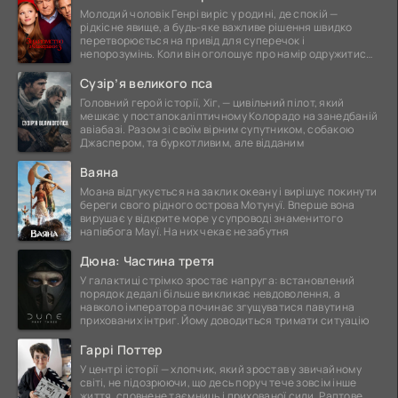
Молодий чоловік Генрі виріс у родині, де спокій —
рідкісне явище, а будь-яке важливе рішення швидко
перетворюється на привід для суперечок і
непорозумінь. Коли він оголошує про намір одружитися,
це
Сузір’я великого пса
Головний герой історії, Хіг, — цивільний пілот, який
мешкає у постапокаліптичному Колорадо на занедбаній
авіабазі. Разом зі своїм вірним супутником, собакою
Джаспером, та буркотливим, але відданим
Ваяна
Моана відгукується на заклик океану і вирішує покинути
береги свого рідного острова Мотунуї. Вперше вона
вирушає у відкрите море у супроводі знаменитого
напівбога Мауї. На них чекає незабутня
Дюна: Частина третя
У галактиці стрімко зростає напруга: встановлений
порядок дедалі більше викликає невдоволення, а
навколо імператора починає згущуватися павутина
прихованих інтриг. Йому доводиться тримати ситуацію
Гаррі Поттер
У центрі історії — хлопчик, який зростав у звичайному
світі, не підозрюючи, що десь поруч тече зовсім інше
життя, сповнене таємниць і прихованої сили. Раптове