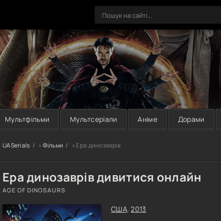
Мультфільми
Мультсеріали
Аніме
Дорами
UASerials
»
Фільми
» Ера динозаврів
Ера динозаврів дивитися онлайн
AGE OF DINOSAURS
США
,
2013