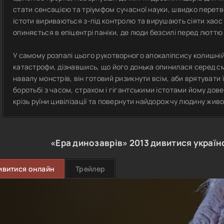
стати сенсацією та тріумфом сучасної науки, швидко перетв
істоти вириваються з-під контролю та вирушають сіяти хао
опиняється в епіцентрі паніки, де люди безсилі перед люттю
У самому розпалі цього рукотворного апокаліпсису колишні
катастрофи, дізнавшись, що його донька опинилася серед см
навалу монстрів, він готовий ризикнути всім, аби врятувати ї
боротьбі з часом, страхом і гігантськими істотами йому дов
крізь руїни цивілізації та повернути найдорожчу людину жив
«Ера динозаврів»
2013
дивитися україн
ивитися онлайн
Трейлер