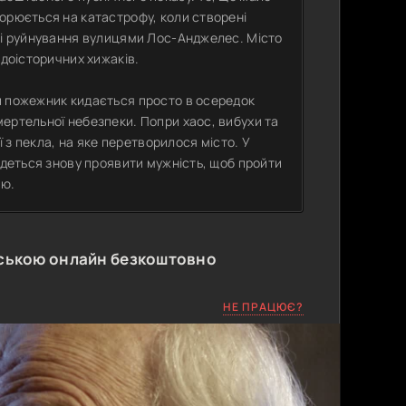
орюється на катастрофу, коли створені
с і руйнування вулицями Лос-Анджелес. Місто
 доісторичних хижаків.
й пожежник кидається просто в осередок
ертельної небезпеки. Попри хаос, вибухи та
ї з пекла, на яке перетворилося місто. У
едеться знову проявити мужність, щоб пройти
ою.
ською онлайн безкоштовно
НЕ ПРАЦЮЄ?