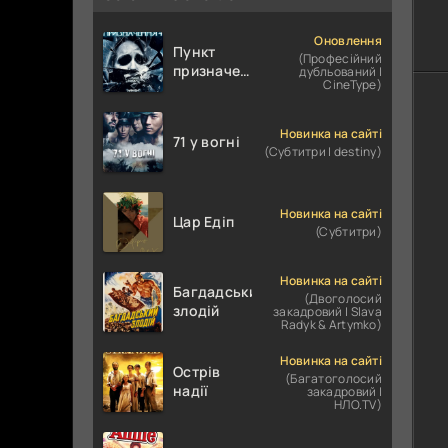
Оновлення
Пункт
(Професійний
призначення
дубльований |
CineType)
4
Новинка на сайті
71 у вогні
(Субтитри | destiny)
Новинка на сайті
Цар Едіп
(Субтитри)
Новинка на сайті
Багдадський
(Двоголосий
злодій
закадровий | Slava
Radyk & Artymko)
Новинка на сайті
Острів
(Багатоголосий
надії
закадровий |
НЛО.TV)