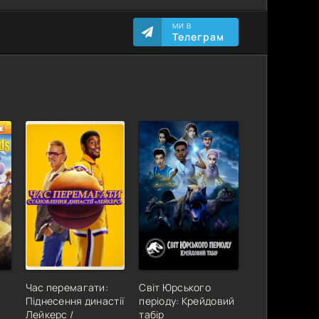
МИ В
Телеграм
Час перемагати:
Світ Юрського
Піднесення династії
періоду: Крейдовий
Лейкерс /
табір