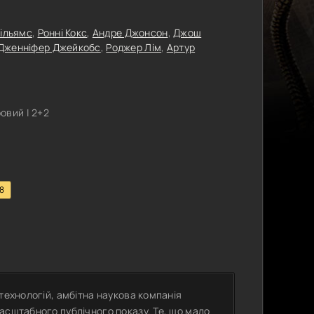
Вільямс
,
Ронні Кокс
,
Андре Джонсон
,
Джош
Дженніфер Джейкобс
,
Роджер Лім
,
Артур
овий | 2+2
.8
технологій, амбітна наукова компанія
асштабного публічного показу. Те, що мало