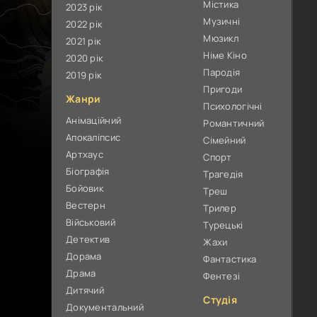
Містика
2023 рік
Музичні
2022 рік
Мюзикл
2021 рік
Німе Кіно
2020 рік
Пародія
2019 рік
Пригоди
Жанри
Психологічні
Анімаційний
Романтичний
Апокаліпсис
Сімейний
Артхаус
Спорт
Біографія
Трагедія
Бойовик
Треш
Вестерн
Трилер
Військовий
Турецькі
Детектив
Жахи
Дорама
Фантастика
Драма
Фентезі
Дитячий
Студія
Документальний