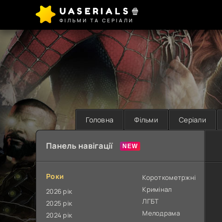
UASERIALS🍿
ФІЛЬМИ ТА СЕРІАЛИ
Головна
Фільми
Серіали
Панель навігації
Роки
Короткометржні
Кримінал
2026 рік
ЛГБТ
2025 рік
Мелодрама
2024 рік