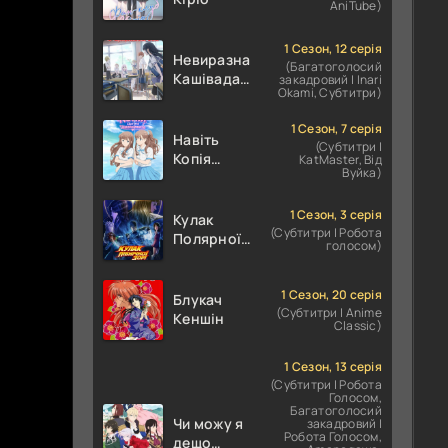
AniTube)
1 Сезон, 12 серія
Невиразна
(Багатоголосий
Кашівада І
закадровий | Inari
Okami, Субтитри)
Експресивний
Ота
1 Сезон, 7 серія
Навіть
(Субтитри |
Копія
KatMaster, Від
Вуйка)
здатна
закохатися
1 Сезон, 3 серія
Кулак
(Субтитри | Робота
Полярної
голосом)
зірки:
ХОКУТО
НО КЕН /
1 Сезон, 20 серія
Блукач
(Субтитри | Anime
Кулак
Кеншін
Classic)
Північної
Зорі
1 Сезон, 13 серія
(Субтитри | Робота
Голосом,
Багатоголосий
Чи можу я
закадровий |
Робота Голосом,
дещо