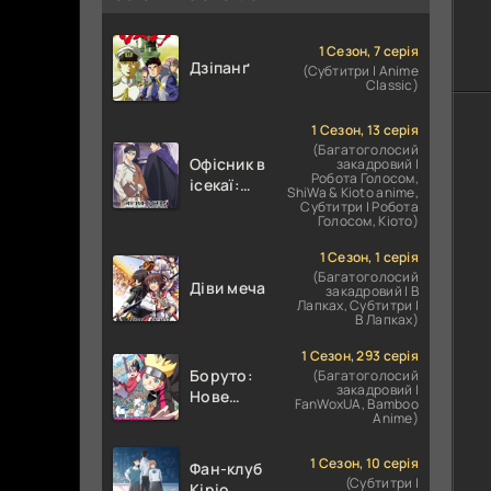
1 Сезон, 7 серія
Дзіпанґ
(Субтитри | Anime
Classic)
1 Сезон, 13 серія
(Багатоголосий
Офісник в
закадровий |
Робота Голосом,
ісекаї:
ShiWa & Kioto anime,
Справи
Субтитри | Робота
Голосом, Кіото)
Іншого
Світу
1 Сезон, 1 серія
залежать
(Багатоголосий
Діви меча
від
закадровий | В
Лапках, Субтитри |
Корпоративного
В Лапках)
Раба
1 Сезон, 293 серія
Боруто:
(Багатоголосий
закадровий |
Нове
FanWoxUA, Bamboo
покоління
Anime)
Наруто
1 Сезон, 10 серія
Фан-клуб
(Субтитри |
Кіріо