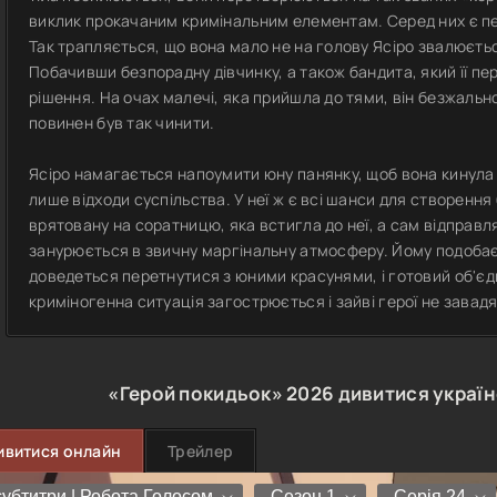
виклик прокачаним кримінальним елементам. Серед них є пер
Так трапляється, що вона мало не на голову Ясіро звалюєть
Побачивши безпорадну дівчинку, а також бандита, який її пе
рішення. На очах малечі, яка прийшла до тями, він безжально
повинен був так чинити.
Ясіро намагається напоумити юну панянку, щоб вона кинула 
лише відходи суспільства. У неї ж є всі шанси для створенн
врятовану на соратницю, яка встигла до неї, а сам відправля
занурюється в звичну маргінальну атмосферу. Йому подобаєт
доведеться перетнутися з юними красунями, і готовий об'єд
криміногенна ситуація загострюється і зайві герої не завадя
«Герой покидьок»
2026
дивитися украї
ивитися онлайн
Трейлер