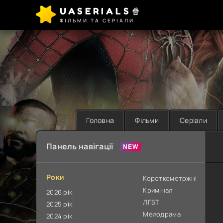
UASERIALS🍿
ФІЛЬМИ ТА СЕРІАЛИ
Головна
Фільми
Серіали
Панель навігації
Роки
Короткометржні
Кримінал
2026 рік
ЛГБТ
2025 рік
Мелодрама
2024 рік