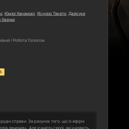
кі
,
Юмірі Ханаморі
,
Ясухіро Такато
,
Дайсуке
 Харумі
овий | Робота Голосом
.6
удні справи. За рахунок того, що їх ефірні
ів демонів». Але існують герої, які кидають