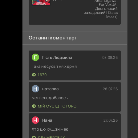
Amanogawa,
попросити?
FanVoxUA,
Двоголосий
закадровий | Glass
Moon)
Останні коментарі
Г
Гість Людмила
08.08.26
Така несусвітня херня
1670
Н
наталка
28.07.26
мені сподобалось
МІЙ СУСІД ТОТОРО
Н
Нана
27.07.26
Хто цю ху....знімає
ДІМ МЕРТВИХ