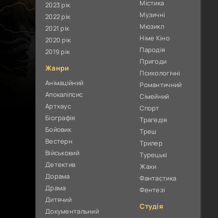
Містика
2023 рік
Музичні
2022 рік
Мюзикл
2021 рік
Німе Кіно
2020 рік
Пародія
2019 рік
Пригоди
Жанри
Психологічні
Анімаційний
Романтичний
Апокаліпсис
Сімейний
Артхаус
Спорт
Біографія
Трагедія
Бойовик
Треш
Вестерн
Трилер
Військовий
Турецькі
Детектив
Жахи
Дорама
Фантастика
Драма
Фентезі
Дитячий
Студія
Документальний