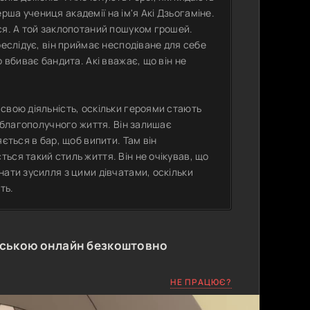
ша учениця академії на ім'я Акі Дзьогаміне.
ся. А той заклопотаний пошуком грошей.
реслідує, він приймає несподіване для себе
 вбиває бандита. Акі вважає, що він не
свою діяльність, оскільки героями стають
я благополучного життя. Він залишає
ється в бар, щоб випити. Там він
ься такий стиль життя. Він не очікував, що
нати зусилля з цими дівчатами, оскільки
ть.
нською онлайн безкоштовно
НЕ ПРАЦЮЄ?