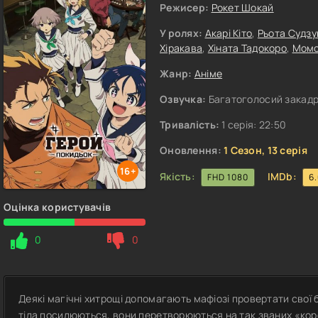
Режисер:
Рокет Шокай
У ролях:
Акарі Кіто
,
Рьота Судзу
Хіракава
,
Хіната Тадокоро
,
Момо
Жанр:
Аніме
Озвучка:
Багатоголосий закадр
Тривалість:
1 серія: 22:50
Оновлення:
1 Сезон, 13 серія
16+
Якість:
IMDb:
FHD 1080
6
Оцінка користувачів
0
0
Деякі магічні хитрощі допомагають мафіозі провертати свої бр
тіла посилюються, вони перетворюються на так званих «корол