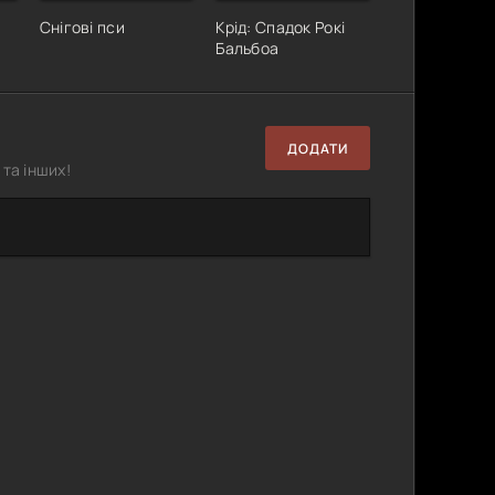
Снігові пси
Крід: Спадок Рокі
Бальбоа
ДОДАТИ
та інших!