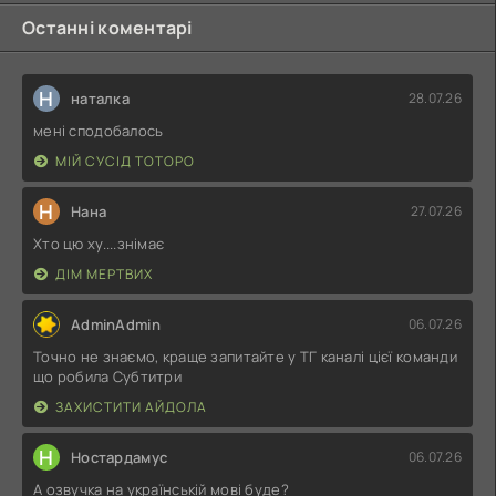
Останні коментарі
Н
наталка
28.07.26
мені сподобалось
МІЙ СУСІД ТОТОРО
Н
Нана
27.07.26
Хто цю ху....знімає
ДІМ МЕРТВИХ
AdminAdmin
06.07.26
Точно не знаємо, краще запитайте у ТГ каналі цієї команди
що робила Субтитри
ЗАХИСТИТИ АЙДОЛА
Н
Ностардамус
06.07.26
А озвучка на українській мові буде?