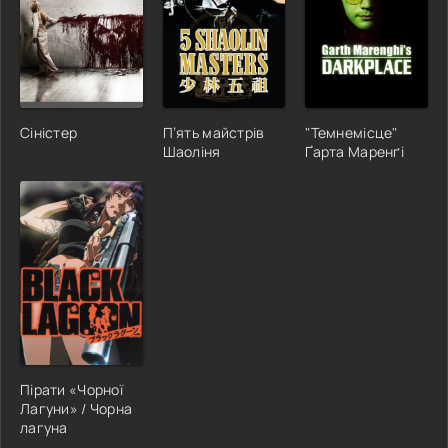
Сіністер
П’ять майстрів
"Темнемісце"
Шаоліня
Ґарта Маренґі
Пірати «Чорної
Лагуни» / Чорна
лагуна