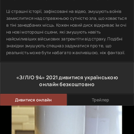
Ці страшні історії, зафіксовані на відео, змушують воїнів
замислитися над справжньою сутністю зла, що ховається
в тіні занедбаних місць. Кожен новий диск відкриває їм очі
на нові моторошні сцени, які змушують навіть
найсміливіших військових затремтіти від страху. Подібні
знахідки змушують спецназ задуматися про те, що
реальність може бути набагато жахливішою, ніж фантазії.
«З/Л/О 94»
2021
дивитися українською
онлайн безкоштовно
Дивитися онлайн
Трейлер