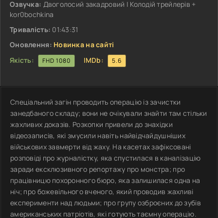
Озвучка:
Двоголосий закадровий | Колодій трейлерів +
kor0bochkina
Тривалість:
01:43:31
Оновлення:
Новинка на сайті
Якість:
IMDb:
FHD 1080
5.6
Спеціальний загін проводить операцію із зачистки
занедбаного складу; вони не очікували знайти там стільки
жахливих доказів. Розкопки привели до знахідки
відеозаписів, які змусили навіть найвідчайдушніших
військових завмерти від жаху. На касетах зафіксовані
розповіді про журналістку, яка спустилася в каналізацію
заради ексклюзивного репортажу про монстра; про
працівницю похоронного бюро, яка залишилася одна на
ніч; про божевільного вченого, який проводив жахливі
експерименти над людьми; про групу озброєних до зубів
американських патріотів, які готують таємну операцію.