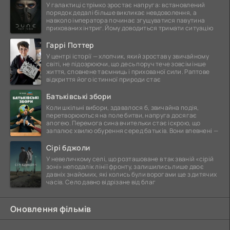
У галактиці стрімко зростає напруга: встановлений
порядок дедалі більше викликає невдоволення, а
навколо імператора починає згущуватися павутина
прихованих інтриг. Йому доводиться тримати ситуацію
Гаррі Поттер
У центрі історії — хлопчик, який зростав у звичайному
світі, не підозрюючи, що десь поруч тече зовсім інше
життя, сповнене таємниць і прихованої сили. Раптове
відкриття його істинної природи стає
Батьківські збори
Коли шкільні вибори, здавалося б, звичайна подія,
перетворюються на поле битви, напруга досягає
апогею. Перемога сина вчительки стає іскрою, що
запалює хвилю обурення серед батьків. Вони впевнені —
Сірі бджоли
У невеличкому селі, що розташоване в так званій «сірій
зоні» неподалік лінії фронту, залишились лише двоє
давніх знайомих, які колись були ворогами ще з дитячих
часів. Село давно відрізане від благ
Оновлення фільмів