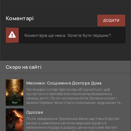
Коментарі
ДОДАТИ
Коментарів ще нема. Хочете бути першим?
Скоро на сайті
Месники: Сходження Доктора Дума
Легендарні супергерої знову об'єднуються, щоб
зустрітися з найнебезпечнішим випробуванням у
своєму житті. Після численних битв, болючих втрат і
важких перемог вони стали сильнішими, мудрішими та
ще
Одіссея
Після завершення Троянської війни цар Ітаки Одіссей
разом із невеликим загоном вирушає в довгу й
небезпечну подорож додому, де на нього вже багато