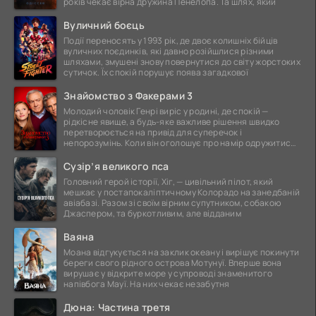
років чекає вірна дружина Пенелопа. Та шлях, який
Вуличний боєць
Події переносять у 1993 рік, де двоє колишніх бійців
вуличних поєдинків, які давно розійшлися різними
шляхами, змушені знову повернутися до світу жорстоких
сутичок. Їх спокій порушує поява загадкової
Знайомство з Факерами 3
Молодий чоловік Генрі виріс у родині, де спокій —
рідкісне явище, а будь-яке важливе рішення швидко
перетворюється на привід для суперечок і
непорозумінь. Коли він оголошує про намір одружитися,
це
Сузір’я великого пса
Головний герой історії, Хіг, — цивільний пілот, який
мешкає у постапокаліптичному Колорадо на занедбаній
авіабазі. Разом зі своїм вірним супутником, собакою
Джаспером, та буркотливим, але відданим
Ваяна
Моана відгукується на заклик океану і вирішує покинути
береги свого рідного острова Мотунуї. Вперше вона
вирушає у відкрите море у супроводі знаменитого
напівбога Мауї. На них чекає незабутня
Дюна: Частина третя