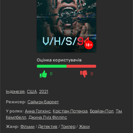
18+
Оцінка користувачів
0
0
Індонезія
,
США
,
2021
Режисер:
Саймон Баррет
У ролях:
Анна Гопкінс
,
Крістіан Потенза
,
Брайан Пол
,
Тім
Кемпбелл
,
Джина Луіз Філліпс
Жанр:
Фільми
/
Детектив
/
Трилер
/
Жахи