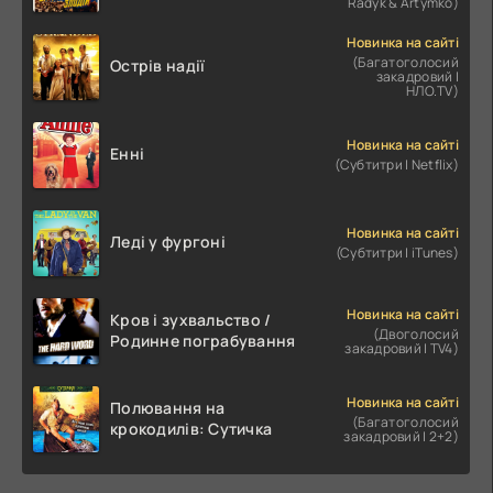
Radyk & Artymko)
Новинка на сайті
(Багатоголосий
Острів надії
закадровий |
НЛО.TV)
Новинка на сайті
Енні
(Субтитри | Netflix)
Новинка на сайті
Леді у фургоні
(Субтитри | iTunes)
Новинка на сайті
Кров і зухвальство /
(Двоголосий
Родинне пограбування
закадровий | TV4)
Новинка на сайті
Полювання на
(Багатоголосий
крокодилів: Сутичка
закадровий | 2+2)