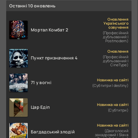
Останні 10 оновлень
Оновлення
Українського
озвучення
Мортал Комбат 2
(Професійний
дубльований |
Postmodern)
Оновлення
(Професійний
Пункт призначення 4
дубльований |
CineType)
Новинка на сайті
71 у вогні
(Субтитри | destiny)
Новинка на сайті
Цар Едіп
(Субтитри)
Новинка на сайті
(Двоголосий
Багдадський злодій
закадровий | Slava