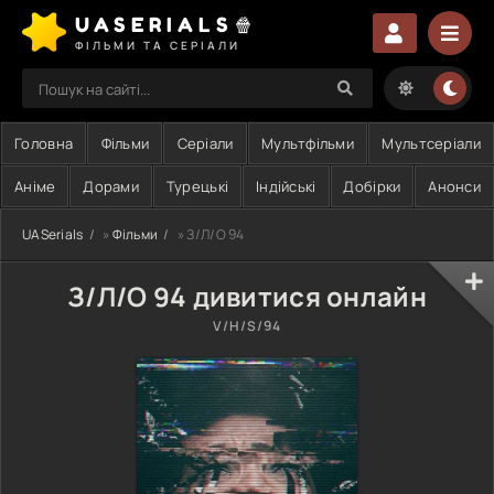
UASERIALS🍿
ФІЛЬМИ ТА СЕРІАЛИ
Головна
Фільми
Серіали
Мультфільми
Мультсеріали
Аніме
Дорами
Турецькі
Індійські
Добірки
Анонси
UASerials
»
Фільми
» З/Л/О 94
З/Л/О 94 дивитися онлайн
V/H/S/94