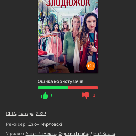
12+
Оцінка користувачів
0
0
США
,
Канада
,
2022
Режисер:
Джон Мурловскі
У ролях:
Алісія Лі Вілліс
,
Фіделия Грейс
,
Джей Каслс
,