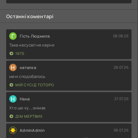
Останні коментарі
Г
Гість Людмила
08.08.26
Така несусвітня херня
1670
Н
наталка
28.07.26
мені сподобалось
МІЙ СУСІД ТОТОРО
Н
Нана
27.07.26
Хто цю ху....знімає
ДІМ МЕРТВИХ
AdminAdmin
06.07.26