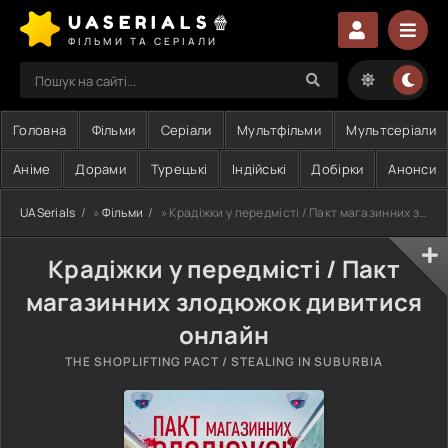
UASERIALS🍿
ФІЛЬМИ ТА СЕРІАЛИ
Головна
Фільми
Серіали
Мультфільми
Мультсеріали
Аніме
Дорами
Турецькі
Індійські
Добірки
Анонси
UASerials
»
Фільми
» Крадіжки у передмісті / Пакт магазинних злодюжок
Крадіжки у передмісті / Пакт
магазинних злодюжок дивитися
онлайн
THE SHOPLIFTING PACT / STEALING IN SUBURBIA