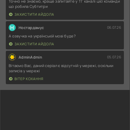
Точно не знаємо, краще запитайте у ТГ каналі цієї команди
що робила Субтитри
ЗАХИСТИТИ АЙДОЛА
Н
Ностардамус
06.07.26
А озвучка на українській мові буде?
ЗАХИСТИТИ АЙДОЛА
AdminAdmin
05.07.26
Вітаємо Вас, даний серіал є відсутній у мережі, оскільки
записів у мережі
ВІТЕР КОХАННЯ