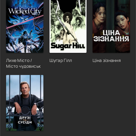
Лихе Місто /
Шуґар Гілл
Ціна зізнання
Місто чудовиськ