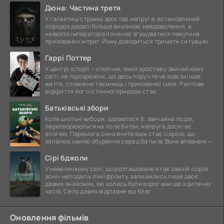
Дюна: Частина третя
У галактиці стрімко зростає напруга: встановлений
порядок дедалі більше викликає невдоволення, а
навколо імператора починає згущуватися павутина
прихованих інтриг. Йому доводиться тримати ситуацію
Гаррі Поттер
У центрі історії — хлопчик, який зростав у звичайному
світі, не підозрюючи, що десь поруч тече зовсім інше
життя, сповнене таємниць і прихованої сили. Раптове
відкриття його істинної природи стає
Батьківські збори
Коли шкільні вибори, здавалося б, звичайна подія,
перетворюються на поле битви, напруга досягає
апогею. Перемога сина вчительки стає іскрою, що
запалює хвилю обурення серед батьків. Вони впевнені —
Сірі бджоли
У невеличкому селі, що розташоване в так званій «сірій
зоні» неподалік лінії фронту, залишились лише двоє
давніх знайомих, які колись були ворогами ще з дитячих
часів. Село давно відрізане від благ
Оновлення фільмів