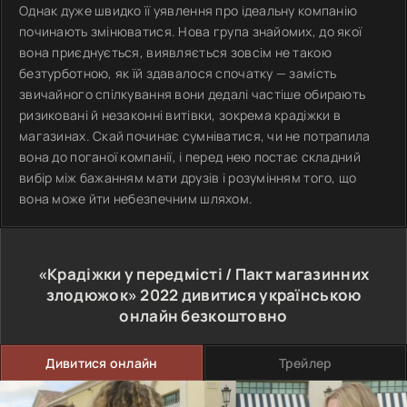
Однак дуже швидко її уявлення про ідеальну компанію
починають змінюватися. Нова група знайомих, до якої
вона приєднується, виявляється зовсім не такою
безтурботною, як їй здавалося спочатку — замість
звичайного спілкування вони дедалі частіше обирають
ризиковані й незаконні витівки, зокрема крадіжки в
магазинах. Скай починає сумніватися, чи не потрапила
вона до поганої компанії, і перед нею постає складний
вибір між бажанням мати друзів і розумінням того, що
вона може йти небезпечним шляхом.
«Крадіжки у передмісті / Пакт магазинних
злодюжок»
2022
дивитися українською
онлайн безкоштовно
Дивитися онлайн
Трейлер