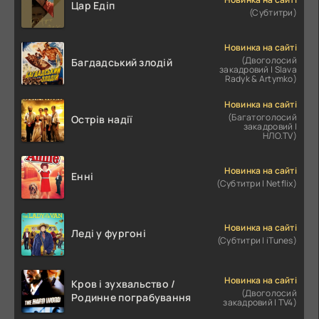
Цар Едіп
(Субтитри)
Новинка на сайті
(Двоголосий
Багдадський злодій
закадровий | Slava
Radyk & Artymko)
Новинка на сайті
(Багатоголосий
Острів надії
закадровий |
НЛО.TV)
Новинка на сайті
Енні
(Субтитри | Netflix)
Новинка на сайті
Леді у фургоні
(Субтитри | iTunes)
Новинка на сайті
Кров і зухвальство /
(Двоголосий
Родинне пограбування
закадровий | TV4)