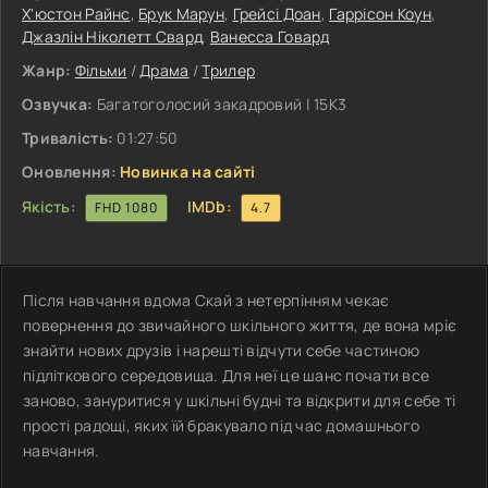
Х'юстон Райнс
,
Брук Марун
,
Грейсі Доан
,
Гаррісон Коун
,
Джазлін Ніколетт Свард
,
Ванесса Говард
Жанр:
Фільми
/
Драма
/
Трилер
Озвучка:
Багатоголосий закадровий | 15K3
Тривалість:
01:27:50
Оновлення:
Новинка на сайті
Якість:
IMDb:
FHD 1080
4.7
Після навчання вдома Скай з нетерпінням чекає
повернення до звичайного шкільного життя, де вона мріє
знайти нових друзів і нарешті відчути себе частиною
підліткового середовища. Для неї це шанс почати все
заново, зануритися у шкільні будні та відкрити для себе ті
прості радощі, яких їй бракувало під час домашнього
навчання.