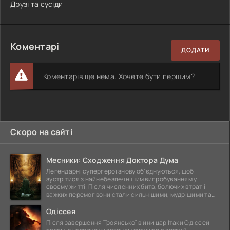
Друзі та сусіди
Коментарі
ДОДАТИ
Коментарів ще нема. Хочете бути першим?
Скоро на сайті
Месники: Сходження Доктора Дума
Легендарні супергерої знову об'єднуються, щоб
зустрітися з найнебезпечнішим випробуванням у
своєму житті. Після численних битв, болючих втрат і
важких перемог вони стали сильнішими, мудрішими та
ще
Одіссея
Після завершення Троянської війни цар Ітаки Одіссей