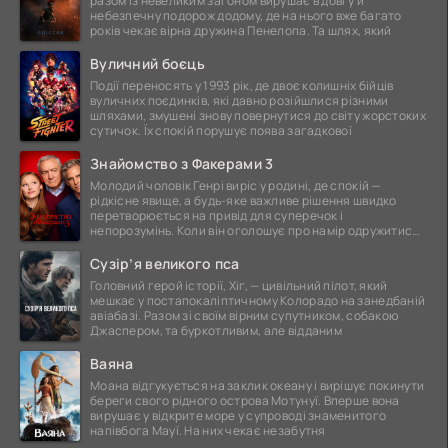
разом із невеликим загоном вирушає в довгу й
небезпечну подорож додому, де на нього вже багато
років чекає вірна дружина Пенелопа. Та шлях, який
Вуличний боєць
Події переносять у 1993 рік, де двоє колишніх бійців
вуличних поєдинків, які давно розійшлися різними
шляхами, змушені знову повернутися до світу жорстоких
сутичок. Їх спокій порушує поява загадкової
Знайомство з Факерами 3
Молодий чоловік Генрі виріс у родині, де спокій —
рідкісне явище, а будь-яке важливе рішення швидко
перетворюється на привід для суперечок і
непорозумінь. Коли він оголошує про намір одружитися,
це
Сузір’я великого пса
Головний герой історії, Хіг, — цивільний пілот, який
мешкає у постапокаліптичному Колорадо на занедбаній
авіабазі. Разом зі своїм вірним супутником, собакою
Джаспером, та буркотливим, але відданим
Ваяна
Моана відгукується на заклик океану і вирішує покинути
береги свого рідного острова Мотунуї. Вперше вона
вирушає у відкрите море у супроводі знаменитого
напівбога Мауї. На них чекає незабутня