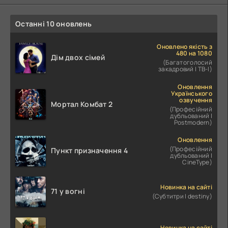
Останні 10 оновлень
Оновлено якість з
480 на 1080
Дім двох сімей
(Багатоголосий
закадровий | ТВ-І)
Оновлення
Українського
озвучення
Мортал Комбат 2
(Професійний
дубльований |
Postmodern)
Оновлення
(Професійний
Пункт призначення 4
дубльований |
CineType)
Новинка на сайті
71 у вогні
(Субтитри | destiny)
Новинка на сайті