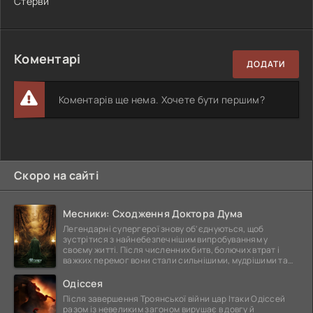
Стерви
Коментарі
ДОДАТИ
Коментарів ще нема. Хочете бути першим?
Скоро на сайті
Месники: Сходження Доктора Дума
Легендарні супергерої знову об'єднуються, щоб
зустрітися з найнебезпечнішим випробуванням у
своєму житті. Після численних битв, болючих втрат і
важких перемог вони стали сильнішими, мудрішими та
ще
Одіссея
Після завершення Троянської війни цар Ітаки Одіссей
разом із невеликим загоном вирушає в довгу й