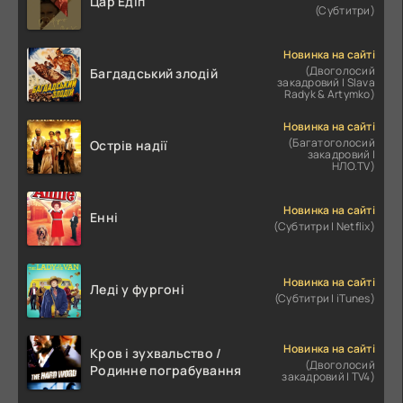
Цар Едіп
(Субтитри)
Новинка на сайті
(Двоголосий
Багдадський злодій
закадровий | Slava
Radyk & Artymko)
Новинка на сайті
(Багатоголосий
Острів надії
закадровий |
НЛО.TV)
Новинка на сайті
Енні
(Субтитри | Netflix)
Новинка на сайті
Леді у фургоні
(Субтитри | iTunes)
Новинка на сайті
Кров і зухвальство /
(Двоголосий
Родинне пограбування
закадровий | TV4)