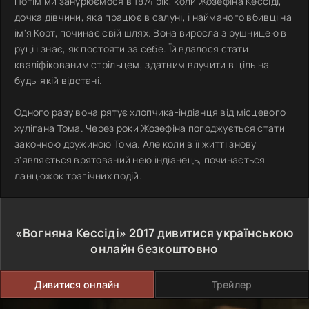
Потім ми занурюємося в 1874 рік, коли Жозефіна Кессіді,
дочка дівчини, яка працює в салуні, і найманого вбивці на
ім'я Корт, починає свій шлях. Вона виросла з рушницею в
руці і знає, як постояти за себе. Їй вдалося стати
кваліфікованим стрільцем, здатним влучити в ціль на
будь-якій відстані.
Одного разу вона рятує хлопчика-індіанця від місцевого
хулігана Тома. Через роки Жозефіна погоджується стати
законною дружиною Тома. Але коли в її житті знову
з'являється врятований нею індіанець, починається
ланцюжок трагічних подій.
«Вогняна Кессіді»
2017
дивитися українською
онлайн безкоштовно
Дивитися онлайн
Трейлер