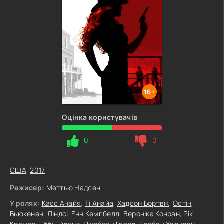
16+
Оцінка користувачів
0
0
США
,
2017
Режисер:
Меттью Надсен
У ролях:
Касс Анайя
,
Ті Анайа
,
Хадсон Бортвік
,
Остін
Бьюкенен
,
Ліндсі-Енн Кемпбелл
,
Вероніка Конран
,
Рік