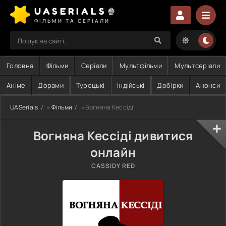
UASERIALS🍿
ФІЛЬМИ ТА СЕРІАЛИ
Головна
Фільми
Серіали
Мультфільми
Мультсеріали
Аніме
Дорами
Турецькі
Індійські
Добірки
Анонси
UASerials
»
Фільми
» Вогняна Кессіді
Вогняна Кессіді дивитися
онлайн
CASSIDY RED