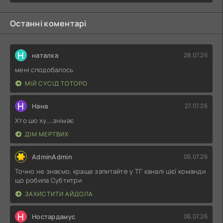
Останні коментарі
Н
наталка
28.07.26
мені сподобалось
МІЙ СУСІД ТОТОРО
Н
Нана
27.07.26
Хто цю ху....знімає
ДІМ МЕРТВИХ
AdminAdmin
06.07.26
Точно не знаємо, краще запитайте у ТГ каналі цієї команди
що робила Субтитри
ЗАХИСТИТИ АЙДОЛА
Н
Ностардамус
06.07.26