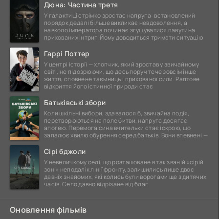
Дюна: Частина третя
У галактиці стрімко зростає напруга: встановлений
порядок дедалі більше викликає невдоволення, а
навколо імператора починає згущуватися павутина
прихованих інтриг. Йому доводиться тримати ситуацію
Гаррі Поттер
У центрі історії — хлопчик, який зростав у звичайному
світі, не підозрюючи, що десь поруч тече зовсім інше
життя, сповнене таємниць і прихованої сили. Раптове
відкриття його істинної природи стає
Батьківські збори
Коли шкільні вибори, здавалося б, звичайна подія,
перетворюються на поле битви, напруга досягає
апогею. Перемога сина вчительки стає іскрою, що
запалює хвилю обурення серед батьків. Вони впевнені —
Сірі бджоли
У невеличкому селі, що розташоване в так званій «сірій
зоні» неподалік лінії фронту, залишились лише двоє
давніх знайомих, які колись були ворогами ще з дитячих
часів. Село давно відрізане від благ
Оновлення фільмів