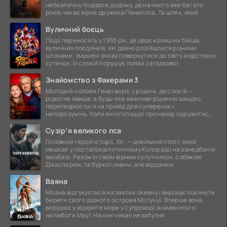
небезпечну подорож додому, де на нього вже багато
років чекає вірна дружина Пенелопа. Та шлях, який
Вуличний боєць
Події переносять у 1993 рік, де двоє колишніх бійців
вуличних поєдинків, які давно розійшлися різними
шляхами, змушені знову повернутися до світу жорстоких
сутичок. Їх спокій порушує поява загадкової
Знайомство з Факерами 3
Молодий чоловік Генрі виріс у родині, де спокій —
рідкісне явище, а будь-яке важливе рішення швидко
перетворюється на привід для суперечок і
непорозумінь. Коли він оголошує про намір одружитися,
це
Сузір’я великого пса
Головний герой історії, Хіг, — цивільний пілот, який
мешкає у постапокаліптичному Колорадо на занедбаній
авіабазі. Разом зі своїм вірним супутником, собакою
Джаспером, та буркотливим, але відданим
Ваяна
Моана відгукується на заклик океану і вирішує покинути
береги свого рідного острова Мотунуї. Вперше вона
вирушає у відкрите море у супроводі знаменитого
напівбога Мауї. На них чекає незабутня