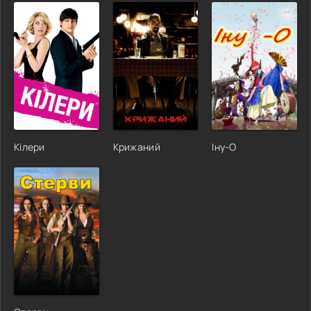
Кілери
Крижаний
Іну-О