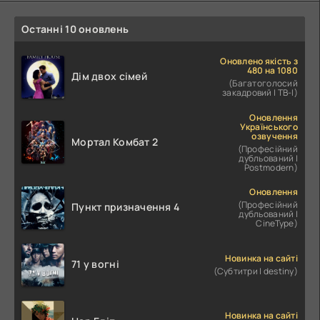
Останні 10 оновлень
Оновлено якість з
480 на 1080
Дім двох сімей
(Багатоголосий
закадровий | ТВ-І)
Оновлення
Українського
озвучення
Мортал Комбат 2
(Професійний
дубльований |
Postmodern)
Оновлення
(Професійний
Пункт призначення 4
дубльований |
CineType)
Новинка на сайті
71 у вогні
(Субтитри | destiny)
Новинка на сайті