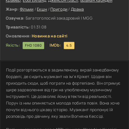
Крамер
,
Еббі Ейланд
,
Джейсон Грасл
,
Брайан Харнден
Жанр:
Фільми
/
Екшн
/
Пригоди
/
Драма
Озвучка:
Багатоголосий закадровий | MGG
Тривалість:
01:31:08
Оновлення:
Новинка на сайті
Якість:
IMDb:
FHD 1080
4.5
Події розгортаються в задимленому, вкрай занедбаному
борделі, де сидить музикант на ім’я Крікет. Щодня він
приходить сюди, щоб пограти на фортепіано. Він отримує
щире задоволення від гри на улюбленому музичному
інструменті. Це дозволяє йому втекти від реальності.
Поруч із ним опиняється молода побита повія. Вона хоче
почути від нього цікаву історію. Музикант пропонує їй
розповідь про дівчину, яку звали Вогняна Кессіді.