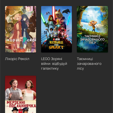
Лікоріс Рекоіл
LEGO Зоряні
Таємниці
війни: відбудуй
зачарованого
галактику
лісу