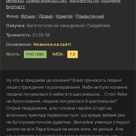
Бечелор
,
Олівер Махоро Сміт
,
Мадлен Артур
,
Йорданія
Буртчетт
Жанр:
Фільми
/
Драма
/
Комедія
/
Романтичний
Озвучка:
Багатоголосий закадровий | ГайдаМайк
Тривалість:
01:39:58
Оновлення:
Новинка на сайті
Якість:
IMDb:
FHD 1080
7.0
Ну хто ж придумав це кохання? Воно приносить людині
лише страждання та розчарування. Якби не було кохання,
людина почувалася б набагато щасливішою... Стоп! Якби
не було кохання, людина почувалася б щасливішою?
Спірне твердження, але головна героїня історії на
власному прикладі переконується, що краще зайвий раз
не бути романтичною дурепою. Звичайна учениця старшої
школи на ім'я Лара більше не може жити, як раніше. Але
що ж сталося в її житті? Чому вона поділилася на «до» і