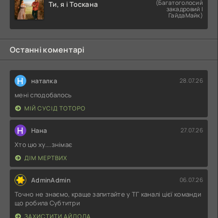
(Багатоголосий
Ти, я і Тоскана
закадровий |
ГайдаМайк)
Останні коментарі
Н
наталка
28.07.26
мені сподобалось
МІЙ СУСІД ТОТОРО
Н
Нана
27.07.26
Хто цю ху....знімає
ДІМ МЕРТВИХ
AdminAdmin
06.07.26
Точно не знаємо, краще запитайте у ТГ каналі цієї команди
що робила Субтитри
ЗАХИСТИТИ АЙДОЛА