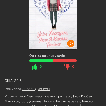
12+
Оцінка користувачів
0
0
США
,
2018
Режисер:
Сьюзен Джонсон
У ролях:
Ной Сентінео
,
Ізраель Бруссар
,
Джон Корбетт
,
Лана Кондор
,
Джанела Перріш
,
Емілія Баранак
,
Ендрю