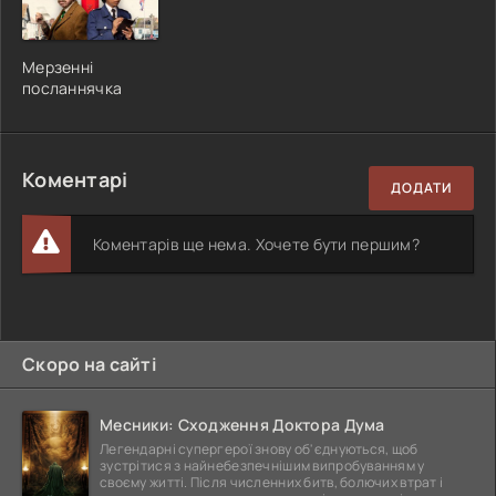
Мерзенні
посланнячка
Коментарі
ДОДАТИ
Коментарів ще нема. Хочете бути першим?
Скоро на сайті
Месники: Сходження Доктора Дума
Легендарні супергерої знову об'єднуються, щоб
зустрітися з найнебезпечнішим випробуванням у
своєму житті. Після численних битв, болючих втрат і