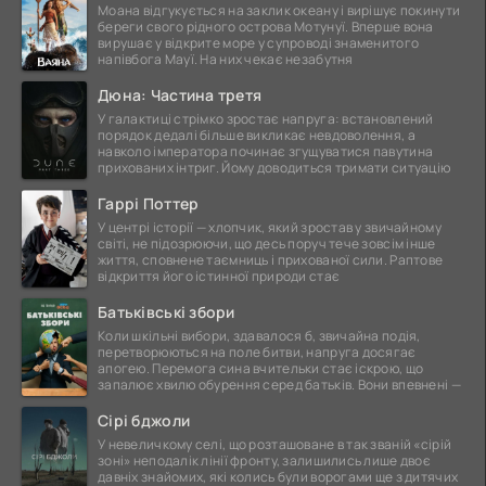
Моана відгукується на заклик океану і вирішує покинути
береги свого рідного острова Мотунуї. Вперше вона
вирушає у відкрите море у супроводі знаменитого
напівбога Мауї. На них чекає незабутня
Дюна: Частина третя
У галактиці стрімко зростає напруга: встановлений
порядок дедалі більше викликає невдоволення, а
навколо імператора починає згущуватися павутина
прихованих інтриг. Йому доводиться тримати ситуацію
Гаррі Поттер
У центрі історії — хлопчик, який зростав у звичайному
світі, не підозрюючи, що десь поруч тече зовсім інше
життя, сповнене таємниць і прихованої сили. Раптове
відкриття його істинної природи стає
Батьківські збори
Коли шкільні вибори, здавалося б, звичайна подія,
перетворюються на поле битви, напруга досягає
апогею. Перемога сина вчительки стає іскрою, що
запалює хвилю обурення серед батьків. Вони впевнені —
Сірі бджоли
У невеличкому селі, що розташоване в так званій «сірій
зоні» неподалік лінії фронту, залишились лише двоє
давніх знайомих, які колись були ворогами ще з дитячих