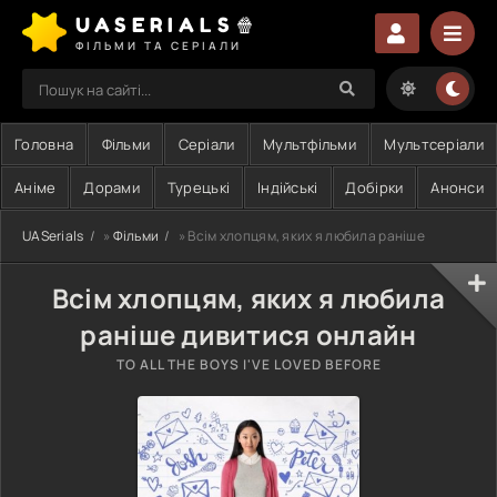
UASERIALS🍿
ФІЛЬМИ ТА СЕРІАЛИ
Головна
Фільми
Серіали
Мультфільми
Мультсеріали
Аніме
Дорами
Турецькі
Індійські
Добірки
Анонси
UASerials
»
Фільми
» Всім хлопцям, яких я любила раніше
Всім хлопцям, яких я любила
раніше дивитися онлайн
TO ALL THE BOYS I'VE LOVED BEFORE