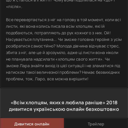
«після».
Все перевертається з ніг на голову в той момент, коли всі
листи, які вона колись писала всім хлопцям, які їй
подобаються, потрапляють до рук кожного з них. Ой!
Насувається плутанина... Чи зможе головна героїня з усім
розібратися самостійно? Молода дівчина відчуває стрес,
збита з ніг, але це й зрозуміло, адже ці листи вона ніколи
не планувала надсилати «хлопцям свого життя». Чи
зможе Лара знайти вихід із цієї ситуації і не зламатися під
натиском такої величезної проблеми? Немає безвихідних
проблем, тож, Ларо, все можна вирішити!
«Всім хлопцям, яких я любила раніше»
2018
дивитися українською онлайн безкоштовно
Дивитися онлайн
Трейлер