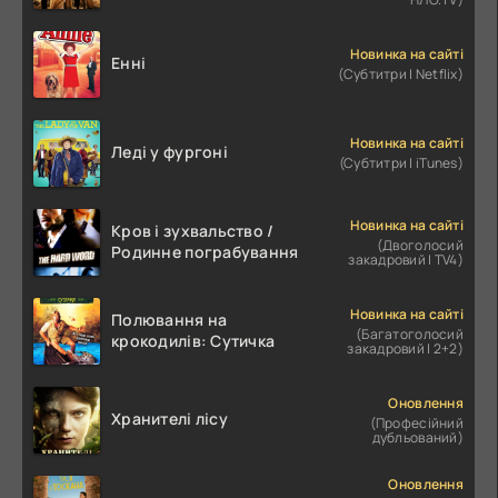
Новинка на сайті
Енні
(Субтитри | Netflix)
Новинка на сайті
Леді у фургоні
(Субтитри | iTunes)
Новинка на сайті
Кров і зухвальство /
(Двоголосий
Родинне пограбування
закадровий | TV4)
Новинка на сайті
Полювання на
(Багатоголосий
крокодилів: Сутичка
закадровий | 2+2)
Оновлення
Хранителі лісу
(Професійний
дубльований)
Оновлення