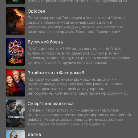
важких перемог вони стали сильнішими, мудрішими та
ще
Одіссея
Після завершення Троянської війни цар Ітаки Одіссей
разом із невеликим загоном вирушає в довгу й
небезпечну подорож додому, де на нього вже багато
років чекає вірна дружина Пенелопа. Та шлях, який
Вуличний боєць
Події переносять у 1993 рік, де двоє колишніх бійців
вуличних поєдинків, які давно розійшлися різними
шляхами, змушені знову повернутися до світу жорстоких
сутичок. Їх спокій порушує поява загадкової
Знайомство з Факерами 3
Молодий чоловік Генрі виріс у родині, де спокій —
рідкісне явище, а будь-яке важливе рішення швидко
перетворюється на привід для суперечок і
непорозумінь. Коли він оголошує про намір одружитися,
це
Сузір’я великого пса
Головний герой історії, Хіг, — цивільний пілот, який
мешкає у постапокаліптичному Колорадо на занедбаній
авіабазі. Разом зі своїм вірним супутником, собакою
Джаспером, та буркотливим, але відданим
Ваяна